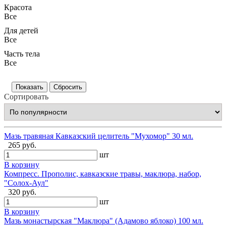
Красота
Все
Для детей
Все
Часть тела
Все
Сортировать
Мазь травяная Кавказский целитель "Мухомор" 30 мл.
265 руб.
шт
В корзину
Компресс. Прополис, кавказские травы, маклюра, набор,
"Солох-Аул"
320 руб.
шт
В корзину
Мазь монастырская "Маклюра" (Адамово яблоко) 100 мл.