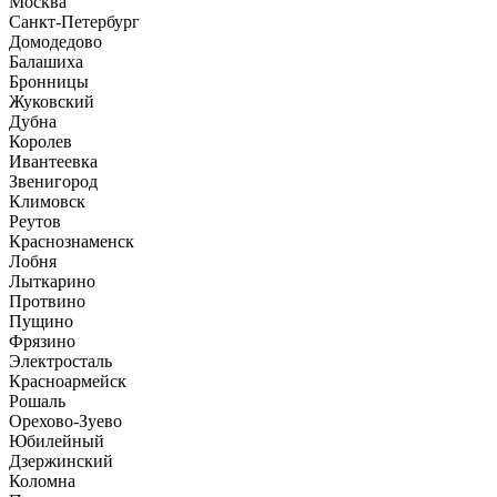
Москва
Санкт-Петербург
Домодедово
Балашиха
Бронницы
Жуковский
Дубна
Королев
Ивантеевка
Звенигород
Климовск
Реутов
Краснознаменск
Лобня
Лыткарино
Протвино
Пущино
Фрязино
Электросталь
Красноармейск
Рошаль
Орехово-Зуево
Юбилейный
Дзержинский
Коломна