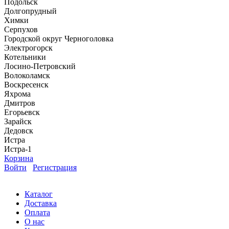
Подольск
Долгопрудный
Химки
Серпухов
Городской округ Черноголовка
Электрогорск
Котельники
Лосино-Петровский
Волоколамск
Воскресенск
Яхрома
Дмитров
Егорьевск
Зарайск
Дедовск
Истра
Истра-1
Корзина
Войти
Регистрация
Каталог
Доставка
Оплата
О нас