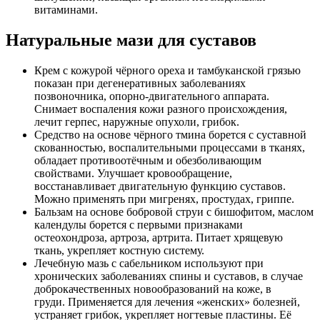
витаминами.
Натуральные мази для суставов
Крем с кожурой чёрного ореха и тамбуканской грязью
показан при дегенеративных заболеваниях
позвоночника, опорно-двигательного аппарата.
Снимает воспаления кожи разного происхождения,
лечит герпес, наружные опухоли, грибок.
Средство на основе чёрного тмина борется с суставной
скованностью, воспалительными процессами в тканях,
обладает противоотёчным и обезболивающим
свойствами. Улучшает кровообращение,
восстанавливает двигательную функцию суставов.
Можно применять при мигренях, простудах, гриппе.
Бальзам на основе бобровой струи с бишофитом, маслом
календулы борется с первыми признаками
остеохондроза, артроза, артрита. Питает хрящевую
ткань, укрепляет костную систему.
Лечебную мазь с сабельником используют при
хронических заболеваниях спины и суставов, в случае
доброкачественных новообразований на коже, в
груди. Применяется для лечения «женских» болезней,
устраняет грибок, укрепляет ногтевые пластины. Её