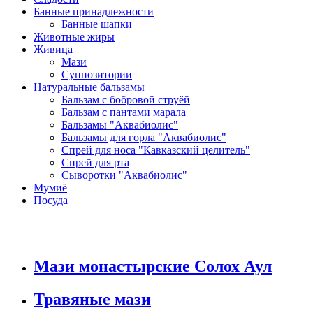
Банные принадлежности
Банные шапки
Животные жиры
Живица
Мази
Суппозитории
Натуральные бальзамы
Бальзам с бобровой струёй
Бальзам с пантами марала
Бальзамы "Аквабиолис"
Бальзамы для горла "Аквабиолис"
Спрей для носа "Кавказский целитель"
Спрей для рта
Сыворотки "Аквабиолис"
Мумиё
Посуда
Мази монастырские Солох Аул
Травяные мази