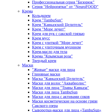
Профессиональная серия "Бизорюк"
Серия "Нейропятки" от "NeuroFOOD"
Крема
Кольдкрем
Крем "TambuSun"
Крем "Кавказский Целитель"
Крем "Море лечит"
Крем для рук с сакской грязью
Крем мусс
Крем с улиткой "Море лечит"
Крем с улиточным муцином
Крем-масло для тела
Крема "Крымская роза"
Твердый крем
Маски
"Живые" маски для лица
Глиняные маски
Маска "Кавказский Целитель"
Маски для волос "Аквабиолис"
Маски для лица "Травы Кавказа"
Маски для лица TambuSun
Маски для лица с активами соков
Маски косметические на основе грязи
Сакского озера
Сыворотки-маски для лица «TambuSun»