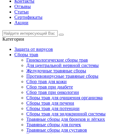
Контакты
Отзывы
Статьи
Сертификаты
Акции
Категории
Защита от вирусов
Сборы трав
Гинекологические сборы трав
Для центральной нервной системы
Желудочные травяные сборы
Противовирусные травяные сборы
Сбор трав для кожи
Сбор трав при диабете
Сбор трав при онкологии
Сборы трав для очищения организма
Сборы трав для печени
Сборы трав для потенции
Сборы трав для эндокринной системы
Травяные сборы для бронхов и лёгких
Травяные сборы для почек
Травяные сборы для суставов