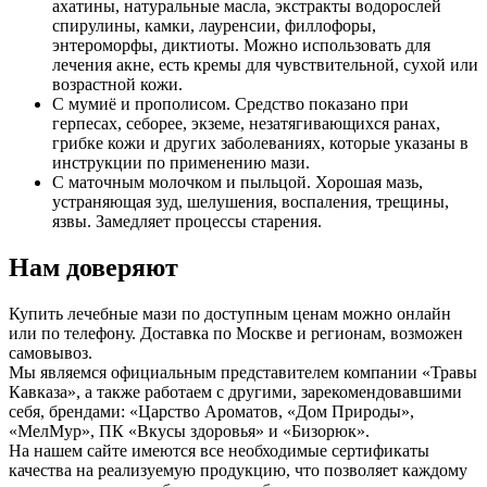
ахатины, натуральные масла, экстракты водорослей
спирулины, камки, лауренсии, филлофоры,
энтероморфы, диктиоты. Можно использовать для
лечения акне, есть кремы для чувствительной, сухой или
возрастной кожи.
С мумиё и прополисом. Средство показано при
герпесах, себорее, экземе, незатягивающихся ранах,
грибке кожи и других заболеваниях, которые указаны в
инструкции по применению мази.
С маточным молочком и пыльцой. Хорошая мазь,
устраняющая зуд, шелушения, воспаления, трещины,
язвы. Замедляет процессы старения.
Нам доверяют
Купить лечебные мази по доступным ценам можно онлайн
или по телефону. Доставка по Москве и регионам, возможен
самовывоз.
Мы являемся официальным представителем компании «Травы
Кавказа», а также работаем с другими, зарекомендовавшими
себя, брендами: «Царство Ароматов, «Дом Природы»,
«МелМур», ПК «Вкусы здоровья» и «Бизорюк».
На нашем сайте имеются все необходимые сертификаты
качества на реализуемую продукцию, что позволяет каждому