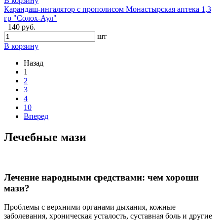
В корзину
Карандаш-ингалятор с прополисом Монастырская аптека 1,3
гр "Солох-Аул"
140 руб.
шт
В корзину
Назад
1
2
3
4
10
Вперед
Лечебные мази
Лечение народными средствами: чем хороши
мази?
Проблемы с верхними органами дыхания, кожные
заболевания, хроническая усталость, суставная боль и другие