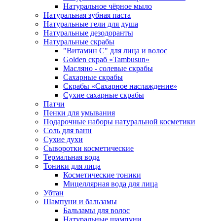
Натуральное чёрное мыло
Натуральная зубная паста
Натуральные гели для душа
Натуральные дезодоранты
Натуральные скрабы
"Витамин С" для лица и волос
Golden скраб «Tambusun»
Масляно - солевые скрабы
Сахарные скрабы
Скрабы «Сахарное наслаждение»
Сухие сахарные скрабы
Патчи
Пенки для умывания
Подарочные наборы натуральной косметики
Соль для ванн
Сухие духи
Сыворотки косметические
Термальная вода
Тоники для лица
Косметические тоники
Мицеллярная вода для лица
Убтан
Шампуни и бальзамы
Бальзамы для волос
Натуральные шампуни