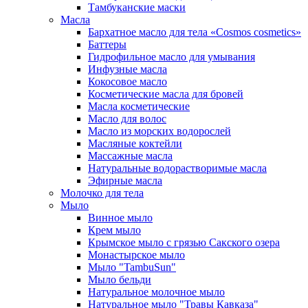
Тамбуканские маски
Масла
Бархатное масло для тела «Cosmos cosmetics»
Баттеры
Гидрофильное масло для умывания
Инфузные масла
Кокосовое масло
Косметические масла для бровей
Масла косметические
Масло для волос
Масло из морских водорослей
Масляные коктейли
Массажные масла
Натуральные водорастворимые масла
Эфирные масла
Молочко для тела
Мыло
Винное мыло
Крем мыло
Крымское мыло с грязью Сакского озера
Монастырское мыло
Мыло "TambuSun"
Мыло бельди
Натуральное молочное мыло
Натуральное мыло "Травы Кавказа"