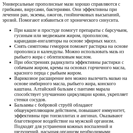
Универсальные прополисные мази хорошо справляются с
грибками, вирусами, бактериями. Они эффективны при
лечении ран, экземы, ожогов, гнойничковых высыпаний,
эрозий. Помогают избавиться от хронического синусита.
При кашле и простуде помогут препараты с барсучьим,
гусиным или медвежьим жиром, прополисом,
карандаши-ингаляторы на основе эфирных масел.
Снять симптомы геморроя поможет растирка на основе
прополиса и календулы. Можно использовать мазь из
рыбьего жира с облепиховым маслом.
При обострениях радикулита эффективны растирки с
собачьим жиром, кремы на основах горчичного масла,
красного перца с рыбьим жиром.
Варикозное расширение вен можно вылечить мазью на
основе имбирного масла, рыбьего жира, конского
каштана. Алтайский бальзам с пантами марала
способствует улучшению циркуляции крови, укрепляет
стенки сосудов.
Бальзамы с бобровой струёй обладают
общеукрепляющим действием, повышают иммунитет,
эффективны при тонзиллитах и ангинах. Оказывают
благотворное воздействие на мужской организм.
Подходят для устранения кожных воспалений и
шелушений, насыщая организм необходимыми