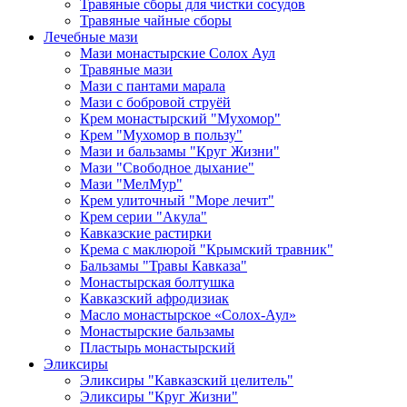
Травяные сборы для чистки сосудов
Травяные чайные сборы
Лечебные мази
Мази монастырские Солох Аул
Травяные мази
Мази с пантами марала
Мази с бобровой струёй
Крем монастырский "Мухомор"
Крем "Мухомор в пользу"
Мази и бальзамы "Круг Жизни"
Мази "Свободное дыхание"
Мази "МелМур"
Крем улиточный "Море лечит"
Крем серии "Акула"
Кавказские растирки
Крема с маклюрой "Крымский травник"
Бальзамы "Травы Кавказа"
Монастырская болтушка
Кавказский афродизиак
Масло монастырское «Солох-Аул»
Монастырские бальзамы
Пластырь монастырский
Эликсиры
Эликсиры "Кавказский целитель"
Эликсиры "Круг Жизни"