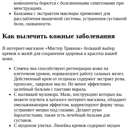
компоненты борются с болезненными симптомами при
менструациях.
Бальзамы с экстрактом маклюры применяют для
расслабления мышечной системы, устранения суставной
боли, скованности.
Как вылечить кожные заболевания
В интернет-магазине «Мистер Травник» большой выбор
кремов и мазей для сохранения здоровья и красоты вашей
кожи.
Семена чиа способствуют регенерации кожи на
клеточном уровне, нормализуют работу сальных желез.
Действенный крем от псориаза содержит экстракт розы,
прополис, лавровое масло. Не менее эффективен
целебный бальзам с пантами марала.
С вытяжкой мухомора. Мази, инструкцию которых вы
можете изучить в каталоге интернет-магазина, обладают
омолаживающим эффектом, корректируют форму лица,
устраняют мешки под глазами. Делают руки
бархатистыми, также есть лечебный бальзам для
суставов.
С муцином улитки. Линейка кремов содержит муцин