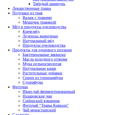
Твёрдый шампунь
Лекарственные травы
Подушки из трав
Валик с травами
Мешочек травяной
Мёд и продукты пчеловодства
Крем-мёд
Леденцы живичные
Натуральный мёд
Продукты пчеловодства
Продукты для здорового питания
Бактериальные закваски
Масла холодного отжима
Мука цельносмолотая
Натуральные каши
Растительные добавки
Сироп из топинамбура
Суперфуды
Фиточаи
Иван-чай ферментированный
Назаровские чаи
Сибирский взварник
Фиточай "Травы Кавказа"
Чай монастырский
Сладости