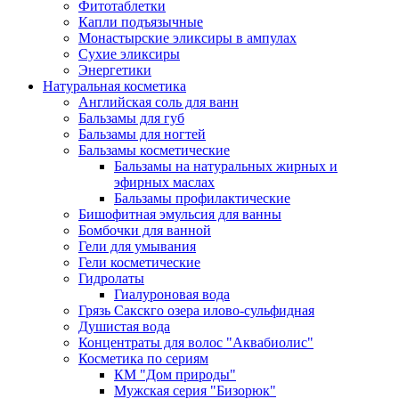
Фитотаблетки
Капли подъязычные
Монастырские эликсиры в ампулах
Сухие эликсиры
Энергетики
Натуральная косметика
Английская соль для ванн
Бальзамы для губ
Бальзамы для ногтей
Бальзамы косметические
Бальзамы на натуральных жирных и
эфирных маслах
Бальзамы профилактические
Бишофитная эмульсия для ванны
Бомбочки для ванной
Гели для умывания
Гели косметические
Гидролаты
Гиалуроновая вода
Грязь Сакскго озера илово-сульфидная
Душистая вода
Концентраты для волос "Аквабиолис"
Косметика по сериям
КМ "Дом природы"
Мужская серия "Бизорюк"