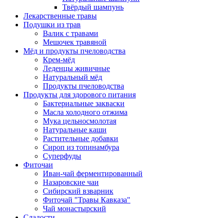
Твёрдый шампунь
Лекарственные травы
Подушки из трав
Валик с травами
Мешочек травяной
Мёд и продукты пчеловодства
Крем-мёд
Леденцы живичные
Натуральный мёд
Продукты пчеловодства
Продукты для здорового питания
Бактериальные закваски
Масла холодного отжима
Мука цельносмолотая
Натуральные каши
Растительные добавки
Сироп из топинамбура
Суперфуды
Фиточаи
Иван-чай ферментированный
Назаровские чаи
Сибирский взварник
Фиточай "Травы Кавказа"
Чай монастырский
Сладости