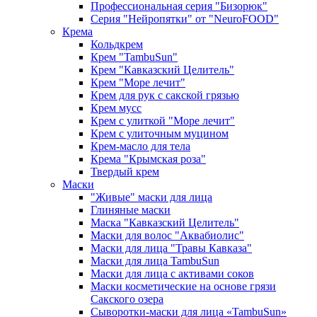
Профессиональная серия "Бизорюк"
Серия "Нейропятки" от "NeuroFOOD"
Крема
Кольдкрем
Крем "TambuSun"
Крем "Кавказский Целитель"
Крем "Море лечит"
Крем для рук с сакской грязью
Крем мусс
Крем с улиткой "Море лечит"
Крем с улиточным муцином
Крем-масло для тела
Крема "Крымская роза"
Твердый крем
Маски
"Живые" маски для лица
Глиняные маски
Маска "Кавказский Целитель"
Маски для волос "Аквабиолис"
Маски для лица "Травы Кавказа"
Маски для лица TambuSun
Маски для лица с активами соков
Маски косметические на основе грязи
Сакского озера
Сыворотки-маски для лица «TambuSun»