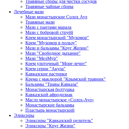
Травяные сборы для чистки сосудов
Травяные чайные сборы
Лечебные мази
Мази монастырские Солох Аул
Травяные мази
Мази с пантами марала
Мази с бобровой струёй
Крем монастырский "Мухомор"
Крем "Мухомор в пользу"
Мази и бальзамы "Круг Жизни"
Мази "Свободное дыхание"
Мази "МелМур"
Крем улиточный "Море лечит"
Крем серии "Акула"
Кавказские растирки
Крема с маклюрой "Крымский травник"
Бальзамы "Травы Кавказа"
Монастырская болтушка
Кавказский афродизиак
Масло монастырское «Солох-Аул»
Монастырские бальзамы
Пластырь монастырский
Эликсиры
Эликсиры "Кавказский целитель"
Эликсиры "Круг Жизни"