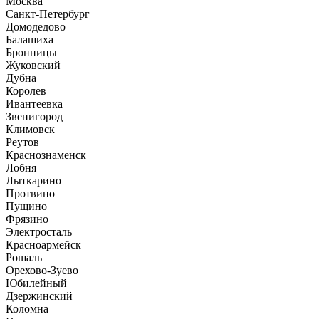
Москва
Санкт-Петербург
Домодедово
Балашиха
Бронницы
Жуковский
Дубна
Королев
Ивантеевка
Звенигород
Климовск
Реутов
Краснознаменск
Лобня
Лыткарино
Протвино
Пущино
Фрязино
Электросталь
Красноармейск
Рошаль
Орехово-Зуево
Юбилейный
Дзержинский
Коломна