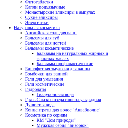
Фитотаблетки
Капли подъязычные
Монастырские эликсиры в ампулах
Сухие эликсиры
Энергетики
Натуральная косметика
Английская соль для ванн
Бальзамы для губ
Бальзамы для ногтей
Бальзамы косметические
Бальзамы на натуральных жирных и
эфирных маслах
Бальзамы профилактические
Бишофитная эмульсия для ванны
Бомбочки для ванной
Гели для умывания
Гели косметические
Гидролаты
Гиалуроновая вода
Грязь Сакскго озера илово-сульфидная
Душистая вода
Концентраты для волос "Аквабиолис"
Косметика по сериям
КМ "Дом природы"
Мужская серия "Бизорюк"