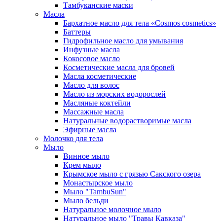
Тамбуканские маски
Масла
Бархатное масло для тела «Cosmos cosmetics»
Баттеры
Гидрофильное масло для умывания
Инфузные масла
Кокосовое масло
Косметические масла для бровей
Масла косметические
Масло для волос
Масло из морских водорослей
Масляные коктейли
Массажные масла
Натуральные водорастворимые масла
Эфирные масла
Молочко для тела
Мыло
Винное мыло
Крем мыло
Крымское мыло с грязью Сакского озера
Монастырское мыло
Мыло "TambuSun"
Мыло бельди
Натуральное молочное мыло
Натуральное мыло "Травы Кавказа"