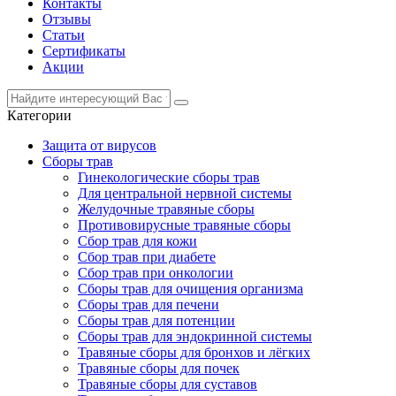
Контакты
Отзывы
Статьи
Сертификаты
Акции
Категории
Защита от вирусов
Сборы трав
Гинекологические сборы трав
Для центральной нервной системы
Желудочные травяные сборы
Противовирусные травяные сборы
Сбор трав для кожи
Сбор трав при диабете
Сбор трав при онкологии
Сборы трав для очищения организма
Сборы трав для печени
Сборы трав для потенции
Сборы трав для эндокринной системы
Травяные сборы для бронхов и лёгких
Травяные сборы для почек
Травяные сборы для суставов