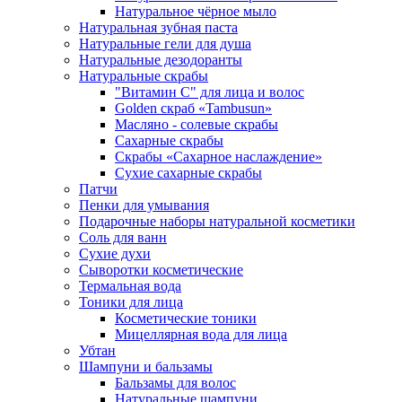
Натуральное чёрное мыло
Натуральная зубная паста
Натуральные гели для душа
Натуральные дезодоранты
Натуральные скрабы
"Витамин С" для лица и волос
Golden скраб «Tambusun»
Масляно - солевые скрабы
Сахарные скрабы
Скрабы «Сахарное наслаждение»
Сухие сахарные скрабы
Патчи
Пенки для умывания
Подарочные наборы натуральной косметики
Соль для ванн
Сухие духи
Сыворотки косметические
Термальная вода
Тоники для лица
Косметические тоники
Мицеллярная вода для лица
Убтан
Шампуни и бальзамы
Бальзамы для волос
Натуральные шампуни