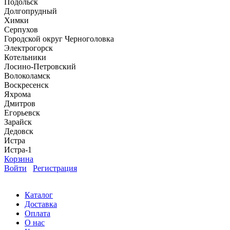
Подольск
Долгопрудный
Химки
Серпухов
Городской округ Черноголовка
Электрогорск
Котельники
Лосино-Петровский
Волоколамск
Воскресенск
Яхрома
Дмитров
Егорьевск
Зарайск
Дедовск
Истра
Истра-1
Корзина
Войти
Регистрация
Каталог
Доставка
Оплата
О нас