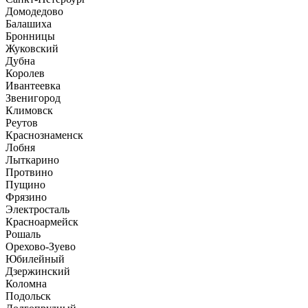
Домодедово
Балашиха
Бронницы
Жуковский
Дубна
Королев
Ивантеевка
Звенигород
Климовск
Реутов
Краснознаменск
Лобня
Лыткарино
Протвино
Пущино
Фрязино
Электросталь
Красноармейск
Рошаль
Орехово-Зуево
Юбилейный
Дзержинский
Коломна
Подольск