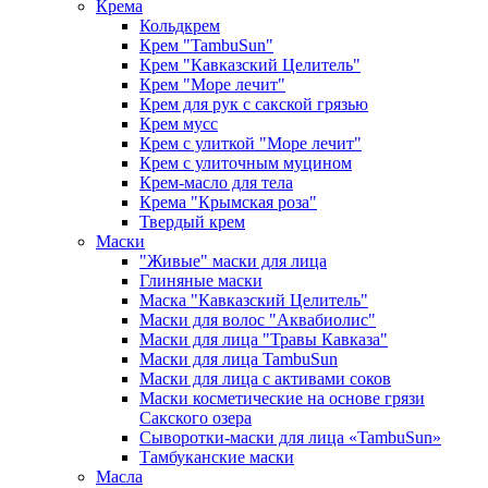
Крема
Кольдкрем
Крем "TambuSun"
Крем "Кавказский Целитель"
Крем "Море лечит"
Крем для рук с сакской грязью
Крем мусс
Крем с улиткой "Море лечит"
Крем с улиточным муцином
Крем-масло для тела
Крема "Крымская роза"
Твердый крем
Маски
"Живые" маски для лица
Глиняные маски
Маска "Кавказский Целитель"
Маски для волос "Аквабиолис"
Маски для лица "Травы Кавказа"
Маски для лица TambuSun
Маски для лица с активами соков
Маски косметические на основе грязи
Сакского озера
Сыворотки-маски для лица «TambuSun»
Тамбуканские маски
Масла