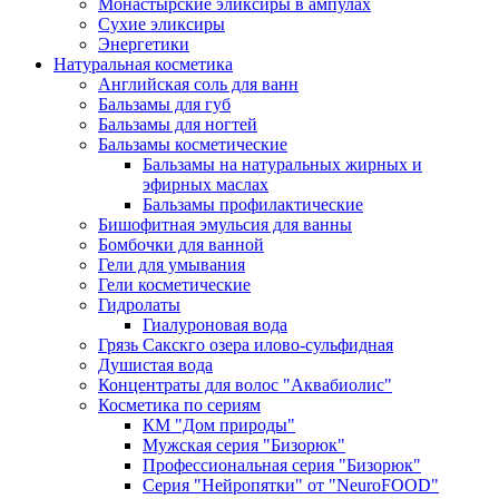
Монастырские эликсиры в ампулах
Сухие эликсиры
Энергетики
Натуральная косметика
Английская соль для ванн
Бальзамы для губ
Бальзамы для ногтей
Бальзамы косметические
Бальзамы на натуральных жирных и
эфирных маслах
Бальзамы профилактические
Бишофитная эмульсия для ванны
Бомбочки для ванной
Гели для умывания
Гели косметические
Гидролаты
Гиалуроновая вода
Грязь Сакскго озера илово-сульфидная
Душистая вода
Концентраты для волос "Аквабиолис"
Косметика по сериям
КМ "Дом природы"
Мужская серия "Бизорюк"
Профессиональная серия "Бизорюк"
Серия "Нейропятки" от "NeuroFOOD"