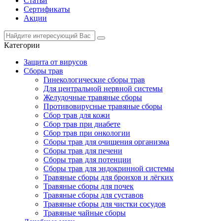
Статьи
Сертификаты
Акции
Категории
Защита от вирусов
Сборы трав
Гинекологические сборы трав
Для центральной нервной системы
Желудочные травяные сборы
Противовирусные травяные сборы
Сбор трав для кожи
Сбор трав при диабете
Сбор трав при онкологии
Сборы трав для очищения организма
Сборы трав для печени
Сборы трав для потенции
Сборы трав для эндокринной системы
Травяные сборы для бронхов и лёгких
Травяные сборы для почек
Травяные сборы для суставов
Травяные сборы для чистки сосудов
Травяные чайные сборы