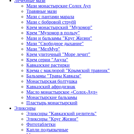
Лечебные мази
Мази монастырские Солох Аул
Травяные мази
Мази с пантами марала
Мази с бобровой струёй
Крем монастырский "Мухомор"
Крем "Мухомор в пользу"
Мази и бальзамы "Круг Жизни"
Мази "Свободное дыхание"
Мази "МелМур"
Крем улиточный "Море лечит"
Крем серии "Акула"
Кавказские растирки
Крема с маклюрой "Крымский травник"
Бальзамы "Травы Кавказа"
Монастырская болтушка
Кавказский афродизиак
Масло монастырское «Солох-Аул»
Монастырские бальзамы
Пластырь монастырский
Эликсиры
Эликсиры "Кавказский целитель"
Эликсиры "Круг Жизни"
Фитотаблетки
Капли подъязычные