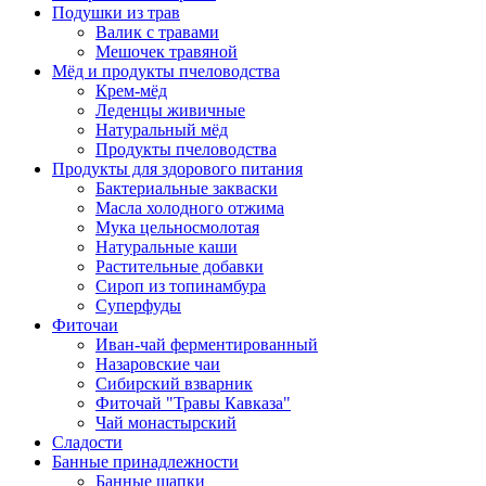
Подушки из трав
Валик с травами
Мешочек травяной
Мёд и продукты пчеловодства
Крем-мёд
Леденцы живичные
Натуральный мёд
Продукты пчеловодства
Продукты для здорового питания
Бактериальные закваски
Масла холодного отжима
Мука цельносмолотая
Натуральные каши
Растительные добавки
Сироп из топинамбура
Суперфуды
Фиточаи
Иван-чай ферментированный
Назаровские чаи
Сибирский взварник
Фиточай "Травы Кавказа"
Чай монастырский
Сладости
Банные принадлежности
Банные шапки