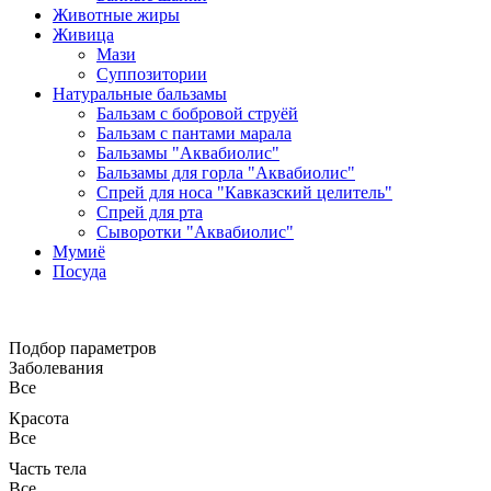
Животные жиры
Живица
Мази
Суппозитории
Натуральные бальзамы
Бальзам с бобровой струёй
Бальзам с пантами марала
Бальзамы "Аквабиолис"
Бальзамы для горла "Аквабиолис"
Спрей для носа "Кавказский целитель"
Спрей для рта
Сыворотки "Аквабиолис"
Мумиё
Посуда
Подбор параметров
Заболевания
Все
Красота
Все
Часть тела
Все