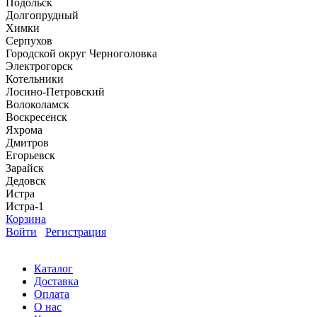
Подольск
Долгопрудный
Химки
Серпухов
Городской округ Черноголовка
Электрогорск
Котельники
Лосино-Петровский
Волоколамск
Воскресенск
Яхрома
Дмитров
Егорьевск
Зарайск
Дедовск
Истра
Истра-1
Корзина
Войти
Регистрация
Каталог
Доставка
Оплата
О нас