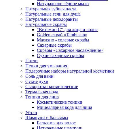
Натуральное чёрное мыло
Натуральная зубная паста
Натуральные гели для душа
Натуральные дезодоранты
Натуральные скрабы
"Витамин С" для лица и волос
Golden скраб «Tambusun»
Масляно - солевые скрабы
Сахарные скрабы
Скрабы «Сахарное наслаждение»
Сухие сахарные скрабы
Патчи
Пенки для умывания
Подарочные наборы натуральной косметики
Соль для ванн
Сухие духи
Сыворотки косметические
Термальная вода
Тоники для лица
Косметические тоники
Мицеллярная вода для лица
Убтан
Шампуни и бальзамы
Бальзамы для волос
Натуральные шампуни