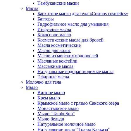
Тамбуканские маски
Масла
Бархатное масло для тела «Cosmos cosmetics»
Баттеры
Гидрофильное масло для умывания
Инфузные масла
Кокосовое масло
Косметические масла для бровей
Масла косметические
Масло для волос
Масло из морских водорослей
Масляные коктейли
Массажные масла
Натуральные водорастворимые масла
Эфирные масла
Молочко для тела
Мыло
Винное мыло
Крем мыло
Крымское мыло с грязью Сакского озера
Монастырское мыло
Мыло "TambuSun"
Мыло бельди
Натуральное молочное мыло
Натуральное мыло "Травы Кавказа"