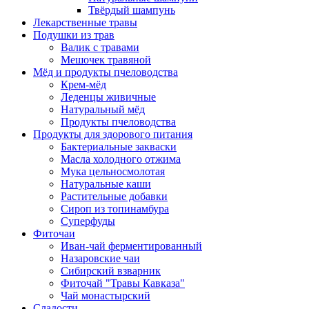
Твёрдый шампунь
Лекарственные травы
Подушки из трав
Валик с травами
Мешочек травяной
Мёд и продукты пчеловодства
Крем-мёд
Леденцы живичные
Натуральный мёд
Продукты пчеловодства
Продукты для здорового питания
Бактериальные закваски
Масла холодного отжима
Мука цельносмолотая
Натуральные каши
Растительные добавки
Сироп из топинамбура
Суперфуды
Фиточаи
Иван-чай ферментированный
Назаровские чаи
Сибирский взварник
Фиточай "Травы Кавказа"
Чай монастырский
Сладости