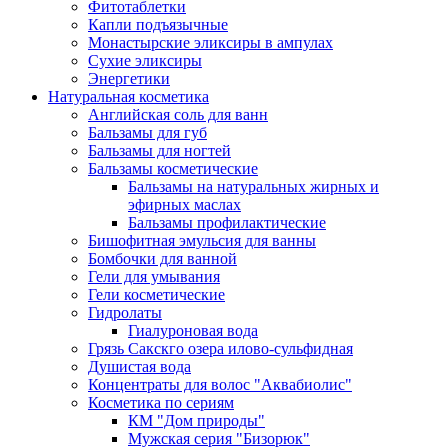
Фитотаблетки
Капли подъязычные
Монастырские эликсиры в ампулах
Сухие эликсиры
Энергетики
Натуральная косметика
Английская соль для ванн
Бальзамы для губ
Бальзамы для ногтей
Бальзамы косметические
Бальзамы на натуральных жирных и
эфирных маслах
Бальзамы профилактические
Бишофитная эмульсия для ванны
Бомбочки для ванной
Гели для умывания
Гели косметические
Гидролаты
Гиалуроновая вода
Грязь Сакскго озера илово-сульфидная
Душистая вода
Концентраты для волос "Аквабиолис"
Косметика по сериям
КМ "Дом природы"
Мужская серия "Бизорюк"