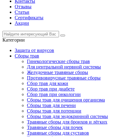
Контакты
Отзывы
Статьи
Сертификаты
Акции
Категории
Защита от вирусов
Сборы трав
Гинекологические сборы трав
Для центральной нервной системы
Желудочные травяные сборы
Противовирусные травяные сборы
Сбор трав для кожи
Сбор трав при диабете
Сбор трав при онкологии
Сборы трав для очищения организма
Сборы трав для печени
Сборы трав для потенции
Сборы трав для эндокринной системы
Травяные сборы для бронхов и лёгких
Травяные сборы для почек
Травяные сборы для суставов