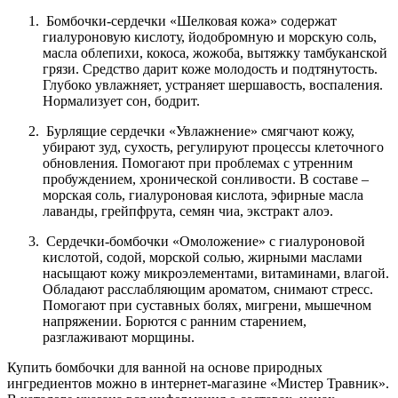
Бомбочки-сердечки «Шелковая кожа» содержат
гиалуроновую кислоту, йодобромную и морскую соль,
масла облепихи, кокоса, жожоба, вытяжку тамбуканской
грязи. Средство дарит коже молодость и подтянутость.
Глубоко увлажняет, устраняет шершавость, воспаления.
Нормализует сон, бодрит.
Бурлящие сердечки «Увлажнение» смягчают кожу,
убирают зуд, сухость, регулируют процессы клеточного
обновления. Помогают при проблемах с утренним
пробуждением, хронической сонливости. В составе –
морская соль, гиалуроновая кислота, эфирные масла
лаванды, грейпфрута, семян чиа, экстракт алоэ.
Сердечки-бомбочки «Омоложение» с гиалуроновой
кислотой, содой, морской солью, жирными маслами
насыщают кожу микроэлементами, витаминами, влагой.
Обладают расслабляющим ароматом, снимают стресс.
Помогают при суставных болях, мигрени, мышечном
напряжении. Борются с ранним старением,
разглаживают морщины.
Купить бомбочки для ванной на основе природных
ингредиентов можно в интернет-магазине «Мистер Травник».