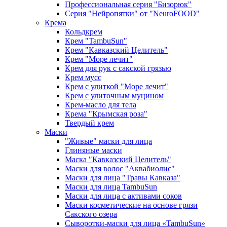
Профессиональная серия "Бизорюк"
Серия "Нейропятки" от "NeuroFOOD"
Крема
Кольдкрем
Крем "TambuSun"
Крем "Кавказский Целитель"
Крем "Море лечит"
Крем для рук с сакской грязью
Крем мусс
Крем с улиткой "Море лечит"
Крем с улиточным муцином
Крем-масло для тела
Крема "Крымская роза"
Твердый крем
Маски
"Живые" маски для лица
Глиняные маски
Маска "Кавказский Целитель"
Маски для волос "Аквабиолис"
Маски для лица "Травы Кавказа"
Маски для лица TambuSun
Маски для лица с активами соков
Маски косметические на основе грязи
Сакского озера
Сыворотки-маски для лица «TambuSun»