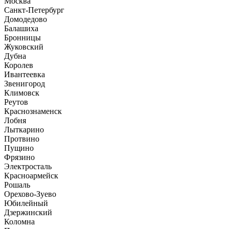
Москва
Санкт-Петербург
Домодедово
Балашиха
Бронницы
Жуковский
Дубна
Королев
Ивантеевка
Звенигород
Климовск
Реутов
Краснознаменск
Лобня
Лыткарино
Протвино
Пущино
Фрязино
Электросталь
Красноармейск
Рошаль
Орехово-Зуево
Юбилейный
Дзержинский
Коломна