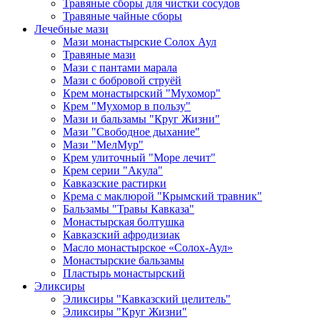
Травяные сборы для чистки сосудов
Травяные чайные сборы
Лечебные мази
Мази монастырские Солох Аул
Травяные мази
Мази с пантами марала
Мази с бобровой струёй
Крем монастырский "Мухомор"
Крем "Мухомор в пользу"
Мази и бальзамы "Круг Жизни"
Мази "Свободное дыхание"
Мази "МелМур"
Крем улиточный "Море лечит"
Крем серии "Акула"
Кавказские растирки
Крема с маклюрой "Крымский травник"
Бальзамы "Травы Кавказа"
Монастырская болтушка
Кавказский афродизиак
Масло монастырское «Солох-Аул»
Монастырские бальзамы
Пластырь монастырский
Эликсиры
Эликсиры "Кавказский целитель"
Эликсиры "Круг Жизни"