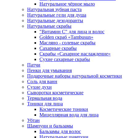
Натуральное чёрное мыло
Натуральная зубная паста
Натуральные гели для душа
Натуральные дезодоранты
Натуральные скрабы
"Витамин С" для лица и волос
Golden скраб «Tambusun»
Масляно - солевые скрабы
Сахарные скрабы
Скрабы «Сахарное наслаждение»
Сухие сахарные скрабы
Патчи
Пенки для умывания
Подарочные наборы натуральной косметики
Соль для ванн
Сухие духи
Сыворотки косметические
Термальная вода
Тоники для лица
Косметические тоники
Мицеллярная вода для лица
Убтан
Шампуни и бальзамы
Бальзамы для волос
Натуральные шампуни