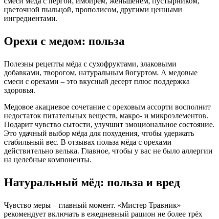
смеси мёда с пергой, имбирём, женьшенем, пустырником,
цветочной пыльцой, прополисом, другими ценными
ингредиентами.
Орехи с медом: польза
Полезны рецепты мёда с сухофруктами, злаковыми
добавками, творогом, натуральным йогуртом. А медовые
смеси с орехами – это вкусный десерт плюс поддержка
здоровья.
Медовое акациевое сочетание с ореховым ассорти восполнит
недостаток питательных веществ, макро- и микроэлементов.
Подарит чувство сытости, улучшит эмоциональное состояние.
Это удачный выбор мёда для похудения, чтобы удержать
стабильный вес. В отзывах польза мёда с орехами
действительно велька. Главное, чтобы у вас не было аллергии
на целебные компоненты.
Натуральный мёд: польза и вред
Чувство меры – главный момент. «Мистер Травник»
рекомендует включать в ежедневный рацион не более трёх