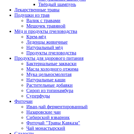
Твёрдый шампунь
Лекарственные травы
Подушки из трав
Валик с травами
Мешочек травяной
Мёд и продукты пчеловодства
Крем-мёд
Леденцы живичные
Натуральный мёд
Продукты пчеловодства
Продукты для здорового питания
Бактериальные закваски
Масла холодного отжима
Мука цельносмолотая
Натуральные каши
Растительные добавки
Сироп из топинамбура
Суперфуды
Фиточаи
Иван-чай ферментированный
Назаровские чаи
Сибирский взварник
Фиточай "Травы Кавказа"
Чай монастырский
Сладости