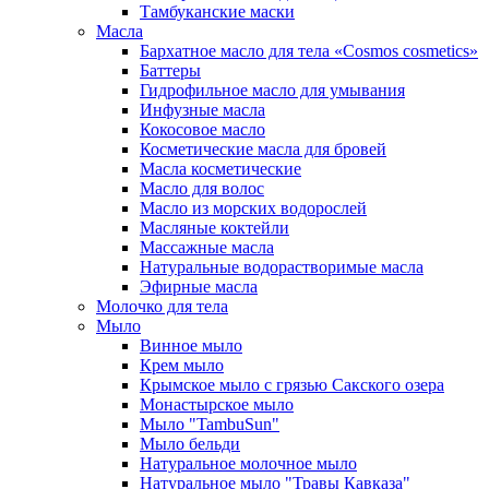
Тамбуканские маски
Масла
Бархатное масло для тела «Cosmos cosmetics»
Баттеры
Гидрофильное масло для умывания
Инфузные масла
Кокосовое масло
Косметические масла для бровей
Масла косметические
Масло для волос
Масло из морских водорослей
Масляные коктейли
Массажные масла
Натуральные водорастворимые масла
Эфирные масла
Молочко для тела
Мыло
Винное мыло
Крем мыло
Крымское мыло с грязью Сакского озера
Монастырское мыло
Мыло "TambuSun"
Мыло бельди
Натуральное молочное мыло
Натуральное мыло "Травы Кавказа"