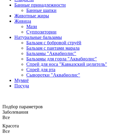
Банные принадлежности
Банные шапки
Животные жиры
Живица
Мази
Суппозитории
Натуральные бальзамы
Бальзам с бобровой струёй
Бальзам с пантами марала
Бальзамы "Аквабиолис"
Бальзамы для горла "Аквабиолис"
Спрей для носа "Кавказский целитель"
Спрей для рта
Сыворотки "Аквабиолис"
Мумиё
Посуда
Подбор параметров
Заболевания
Все
Красота
Все