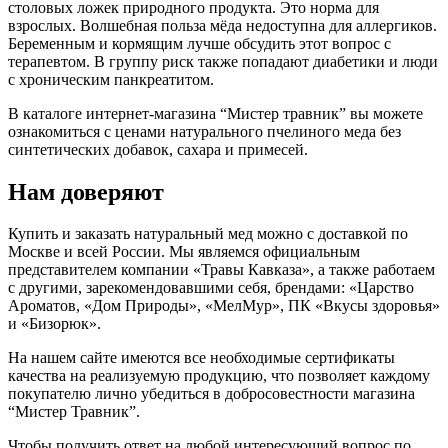
столовых ложек природного продукта. Это норма для
взрослых. Волшебная польза мёда недоступна для аллергиков.
Беременным и кормящим лучше обсудить этот вопрос с
терапевтом. В группу риск также попадают диабетики и люди
с хроническим панкреатитом.
В каталоге интернет-магазина “Мистер травник” вы можете
ознакомиться с ценами натурального пчелиного меда без
синтетических добавок, сахара и примесей.
Нам доверяют
Купить и заказать натуральный мед можно с доставкой по
Москве и всей России. Мы являемся официальным
представителем компании «Травы Кавказа», а также работаем
с другими, зарекомендовавшими себя, брендами: «Царство
Ароматов, «Дом Природы», «МелМур», ПК «Вкусы здоровья»
и «Бизорюк».
На нашем сайте имеются все необходимые сертификаты
качества на реализуемую продукцию, что позволяет каждому
покупателю лично убедиться в добросовестности магазина
“Мистер Травник”.
Чтобы получить ответ на любой интересующий вопрос по