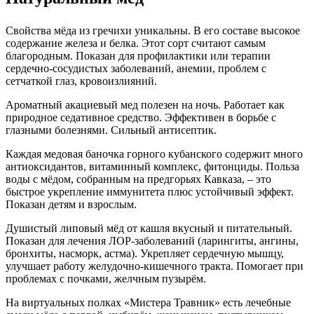
Свойства мёда из гречихи уникальны. В его составе высокое
содержание железа и белка. Этот сорт считают самым
благородным. Показан для профилактики или терапии
сердечно-сосудистых заболеваний, анемии, проблем с
сетчаткой глаз, кровоизлияний.
Ароматный акациевый мед полезен на ночь. Работает как
природное седативное средство. Эффективен в борьбе с
глазными болезнями. Сильный антисептик.
Каждая медовая баночка горного кубанского содержит много
антиоксидантов, витаминный комплекс, фитонциды. Польза
воды с мёдом, собранным на предгорьях Кавказа, – это
быстрое укрепление иммунитета плюс устойчивый эффект.
Показан детям и взрослым.
Душистый липовый мёд от кашля вкусный и питательный.
Показан для лечения ЛОР-заболеваний (ларингиты, ангины,
бронхиты, насморк, астма). Укрепляет сердечную мышцу,
улучшает работу желудочно-кишечного тракта. Помогает при
проблемах с почками, желчным пузырём.
На виртуальных полках «Мистера Травник» есть лечебные