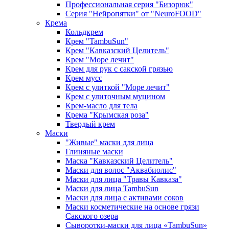
Профессиональная серия "Бизорюк"
Серия "Нейропятки" от "NeuroFOOD"
Крема
Кольдкрем
Крем "TambuSun"
Крем "Кавказский Целитель"
Крем "Море лечит"
Крем для рук с сакской грязью
Крем мусс
Крем с улиткой "Море лечит"
Крем с улиточным муцином
Крем-масло для тела
Крема "Крымская роза"
Твердый крем
Маски
"Живые" маски для лица
Глиняные маски
Маска "Кавказский Целитель"
Маски для волос "Аквабиолис"
Маски для лица "Травы Кавказа"
Маски для лица TambuSun
Маски для лица с активами соков
Маски косметические на основе грязи
Сакского озера
Сыворотки-маски для лица «TambuSun»