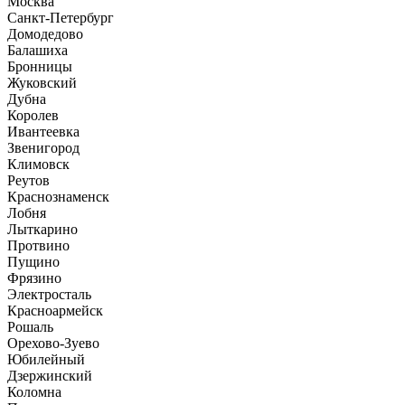
Москва
Санкт-Петербург
Домодедово
Балашиха
Бронницы
Жуковский
Дубна
Королев
Ивантеевка
Звенигород
Климовск
Реутов
Краснознаменск
Лобня
Лыткарино
Протвино
Пущино
Фрязино
Электросталь
Красноармейск
Рошаль
Орехово-Зуево
Юбилейный
Дзержинский
Коломна