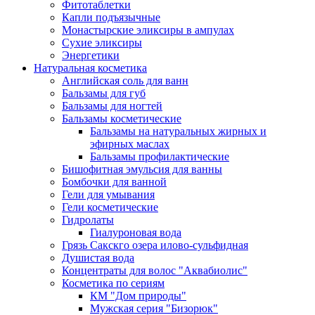
Фитотаблетки
Капли подъязычные
Монастырские эликсиры в ампулах
Сухие эликсиры
Энергетики
Натуральная косметика
Английская соль для ванн
Бальзамы для губ
Бальзамы для ногтей
Бальзамы косметические
Бальзамы на натуральных жирных и
эфирных маслах
Бальзамы профилактические
Бишофитная эмульсия для ванны
Бомбочки для ванной
Гели для умывания
Гели косметические
Гидролаты
Гиалуроновая вода
Грязь Сакскго озера илово-сульфидная
Душистая вода
Концентраты для волос "Аквабиолис"
Косметика по сериям
КМ "Дом природы"
Мужская серия "Бизорюк"