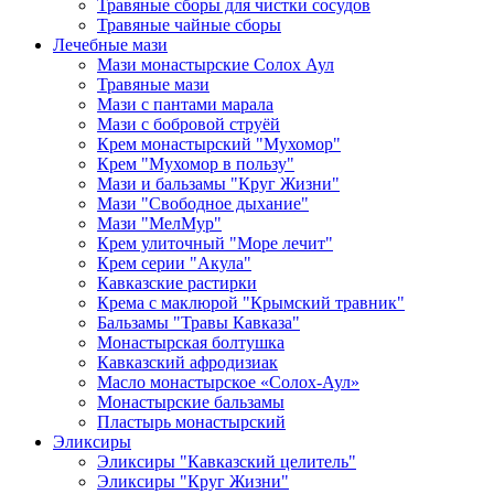
Травяные сборы для чистки сосудов
Травяные чайные сборы
Лечебные мази
Мази монастырские Солох Аул
Травяные мази
Мази с пантами марала
Мази с бобровой струёй
Крем монастырский "Мухомор"
Крем "Мухомор в пользу"
Мази и бальзамы "Круг Жизни"
Мази "Свободное дыхание"
Мази "МелМур"
Крем улиточный "Море лечит"
Крем серии "Акула"
Кавказские растирки
Крема с маклюрой "Крымский травник"
Бальзамы "Травы Кавказа"
Монастырская болтушка
Кавказский афродизиак
Масло монастырское «Солох-Аул»
Монастырские бальзамы
Пластырь монастырский
Эликсиры
Эликсиры "Кавказский целитель"
Эликсиры "Круг Жизни"