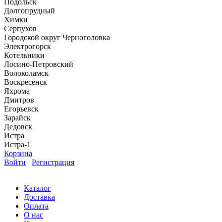
Подольск
Долгопрудный
Химки
Серпухов
Городской округ Черноголовка
Электрогорск
Котельники
Лосино-Петровский
Волоколамск
Воскресенск
Яхрома
Дмитров
Егорьевск
Зарайск
Дедовск
Истра
Истра-1
Корзина
Войти
Регистрация
Каталог
Доставка
Оплата
О нас