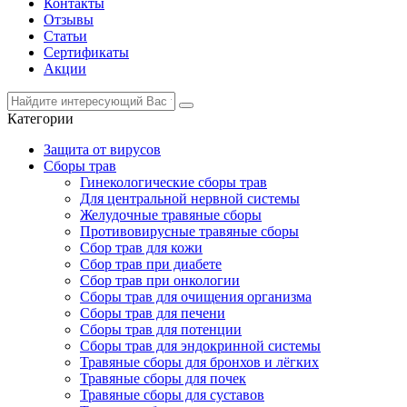
Контакты
Отзывы
Статьи
Сертификаты
Акции
Категории
Защита от вирусов
Сборы трав
Гинекологические сборы трав
Для центральной нервной системы
Желудочные травяные сборы
Противовирусные травяные сборы
Сбор трав для кожи
Сбор трав при диабете
Сбор трав при онкологии
Сборы трав для очищения организма
Сборы трав для печени
Сборы трав для потенции
Сборы трав для эндокринной системы
Травяные сборы для бронхов и лёгких
Травяные сборы для почек
Травяные сборы для суставов