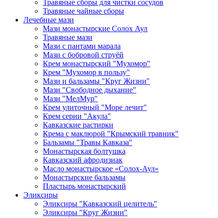
Травяные сборы для чистки сосудов
Травяные чайные сборы
Лечебные мази
Мази монастырские Солох Аул
Травяные мази
Мази с пантами марала
Мази с бобровой струёй
Крем монастырский "Мухомор"
Крем "Мухомор в пользу"
Мази и бальзамы "Круг Жизни"
Мази "Свободное дыхание"
Мази "МелМур"
Крем улиточный "Море лечит"
Крем серии "Акула"
Кавказские растирки
Крема с маклюрой "Крымский травник"
Бальзамы "Травы Кавказа"
Монастырская болтушка
Кавказский афродизиак
Масло монастырское «Солох-Аул»
Монастырские бальзамы
Пластырь монастырский
Эликсиры
Эликсиры "Кавказский целитель"
Эликсиры "Круг Жизни"