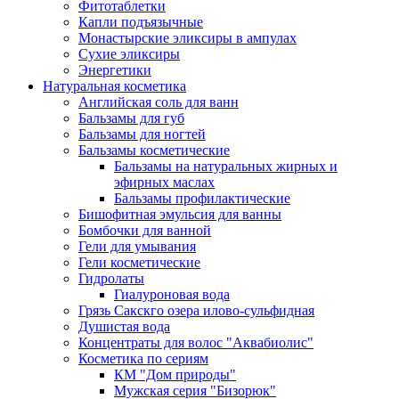
Фитотаблетки
Капли подъязычные
Монастырские эликсиры в ампулах
Сухие эликсиры
Энергетики
Натуральная косметика
Английская соль для ванн
Бальзамы для губ
Бальзамы для ногтей
Бальзамы косметические
Бальзамы на натуральных жирных и
эфирных маслах
Бальзамы профилактические
Бишофитная эмульсия для ванны
Бомбочки для ванной
Гели для умывания
Гели косметические
Гидролаты
Гиалуроновая вода
Грязь Сакскго озера илово-сульфидная
Душистая вода
Концентраты для волос "Аквабиолис"
Косметика по сериям
КМ "Дом природы"
Мужская серия "Бизорюк"