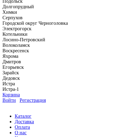
Подольск
Долгопрудный
Химки
Серпухов
Городской округ Черноголовка
Электрогорск
Котельники
Лосино-Петровский
Волоколамск
Воскресенск
Яхрома
Дмитров
Егорьевск
Зарайск
Дедовск
Истра
Истра-1
Корзина
Войти
Регистрация
Каталог
Доставка
Оплата
О нас