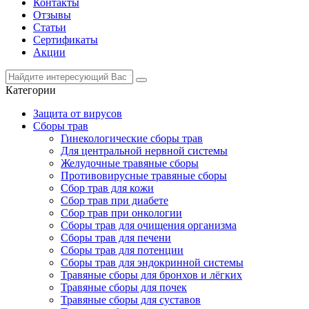
Контакты
Отзывы
Статьи
Сертификаты
Акции
Категории
Защита от вирусов
Сборы трав
Гинекологические сборы трав
Для центральной нервной системы
Желудочные травяные сборы
Противовирусные травяные сборы
Сбор трав для кожи
Сбор трав при диабете
Сбор трав при онкологии
Сборы трав для очищения организма
Сборы трав для печени
Сборы трав для потенции
Сборы трав для эндокринной системы
Травяные сборы для бронхов и лёгких
Травяные сборы для почек
Травяные сборы для суставов