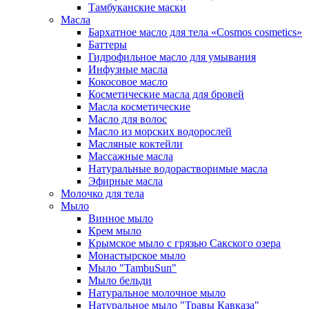
Тамбуканские маски
Масла
Бархатное масло для тела «Cosmos cosmetics»
Баттеры
Гидрофильное масло для умывания
Инфузные масла
Кокосовое масло
Косметические масла для бровей
Масла косметические
Масло для волос
Масло из морских водорослей
Масляные коктейли
Массажные масла
Натуральные водорастворимые масла
Эфирные масла
Молочко для тела
Мыло
Винное мыло
Крем мыло
Крымское мыло с грязью Сакского озера
Монастырское мыло
Мыло "TambuSun"
Мыло бельди
Натуральное молочное мыло
Натуральное мыло "Травы Кавказа"