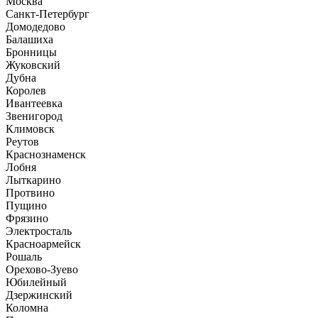
Москва
Санкт-Петербург
Домодедово
Балашиха
Бронницы
Жуковский
Дубна
Королев
Ивантеевка
Звенигород
Климовск
Реутов
Краснознаменск
Лобня
Лыткарино
Протвино
Пущино
Фрязино
Электросталь
Красноармейск
Рошаль
Орехово-Зуево
Юбилейный
Дзержинский
Коломна