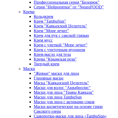
Профессиональная серия "Бизорюк"
Серия "Нейропятки" от "NeuroFOOD"
Крема
Кольдкрем
Крем "TambuSun"
Крем "Кавказский Целитель"
Крем "Море лечит"
Крем для рук с сакской грязью
Крем мусс
Крем с улиткой "Море лечит"
Крем с улиточным муцином
Крем-масло для тела
Крема "Крымская роза"
Твердый крем
Маски
"Живые" маски для лица
Глиняные маски
Маска "Кавказский Целитель"
Маски для волос "Аквабиолис"
Маски для лица "Травы Кавказа"
Маски для лица TambuSun
Маски для лица с активами соков
Маски косметические на основе грязи
Сакского озера
Сыворотки-маски для лица «TambuSun»