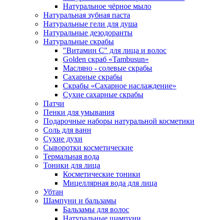
Натуральное чёрное мыло
Натуральная зубная паста
Натуральные гели для душа
Натуральные дезодоранты
Натуральные скрабы
"Витамин С" для лица и волос
Golden скраб «Tambusun»
Масляно - солевые скрабы
Сахарные скрабы
Скрабы «Сахарное наслаждение»
Сухие сахарные скрабы
Патчи
Пенки для умывания
Подарочные наборы натуральной косметики
Соль для ванн
Сухие духи
Сыворотки косметические
Термальная вода
Тоники для лица
Косметические тоники
Мицеллярная вода для лица
Убтан
Шампуни и бальзамы
Бальзамы для волос
Натуральные шампуни