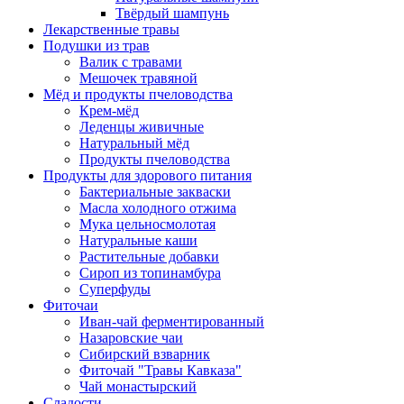
Твёрдый шампунь
Лекарственные травы
Подушки из трав
Валик с травами
Мешочек травяной
Мёд и продукты пчеловодства
Крем-мёд
Леденцы живичные
Натуральный мёд
Продукты пчеловодства
Продукты для здорового питания
Бактериальные закваски
Масла холодного отжима
Мука цельносмолотая
Натуральные каши
Растительные добавки
Сироп из топинамбура
Суперфуды
Фиточаи
Иван-чай ферментированный
Назаровские чаи
Сибирский взварник
Фиточай "Травы Кавказа"
Чай монастырский
Сладости