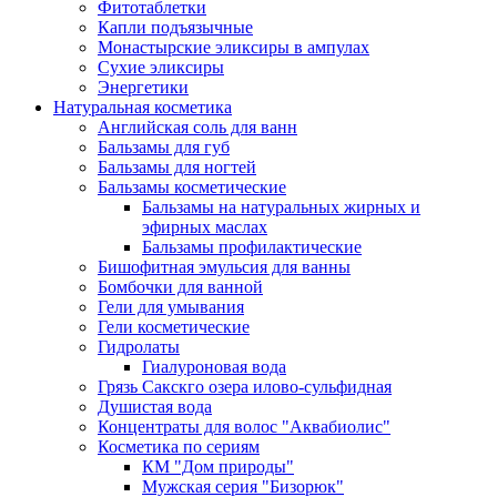
Фитотаблетки
Капли подъязычные
Монастырские эликсиры в ампулах
Сухие эликсиры
Энергетики
Натуральная косметика
Английская соль для ванн
Бальзамы для губ
Бальзамы для ногтей
Бальзамы косметические
Бальзамы на натуральных жирных и
эфирных маслах
Бальзамы профилактические
Бишофитная эмульсия для ванны
Бомбочки для ванной
Гели для умывания
Гели косметические
Гидролаты
Гиалуроновая вода
Грязь Сакскго озера илово-сульфидная
Душистая вода
Концентраты для волос "Аквабиолис"
Косметика по сериям
КМ "Дом природы"
Мужская серия "Бизорюк"