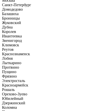
Москва
Санкт-Петербург
Домодедово
Балашиха
Бронницы
Жуковский
Дубна
Королев
Ивантеевка
Звенигород
Климовск
Реутов
Краснознаменск
Лобня
Лыткарино
Протвино
Пущино
Фрязино
Электросталь
Красноармейск
Рошаль
Орехово-Зуево
Юбилейный
Дзержинский
Коломна