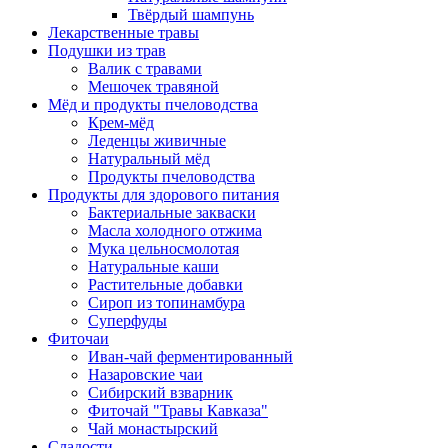
Твёрдый шампунь
Лекарственные травы
Подушки из трав
Валик с травами
Мешочек травяной
Мёд и продукты пчеловодства
Крем-мёд
Леденцы живичные
Натуральный мёд
Продукты пчеловодства
Продукты для здорового питания
Бактериальные закваски
Масла холодного отжима
Мука цельносмолотая
Натуральные каши
Растительные добавки
Сироп из топинамбура
Суперфуды
Фиточаи
Иван-чай ферментированный
Назаровские чаи
Сибирский взварник
Фиточай "Травы Кавказа"
Чай монастырский
Сладости