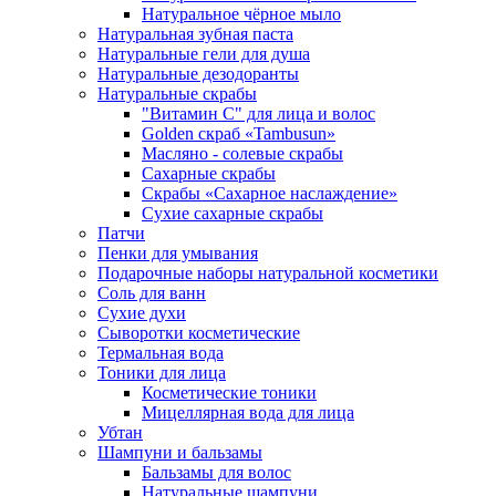
Натуральное чёрное мыло
Натуральная зубная паста
Натуральные гели для душа
Натуральные дезодоранты
Натуральные скрабы
"Витамин С" для лица и волос
Golden скраб «Tambusun»
Масляно - солевые скрабы
Сахарные скрабы
Скрабы «Сахарное наслаждение»
Сухие сахарные скрабы
Патчи
Пенки для умывания
Подарочные наборы натуральной косметики
Соль для ванн
Сухие духи
Сыворотки косметические
Термальная вода
Тоники для лица
Косметические тоники
Мицеллярная вода для лица
Убтан
Шампуни и бальзамы
Бальзамы для волос
Натуральные шампуни