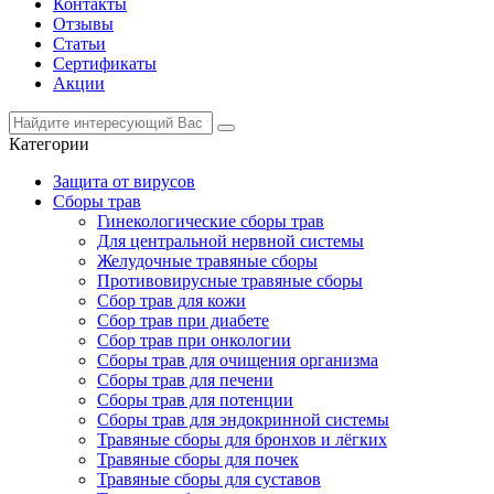
Контакты
Отзывы
Статьи
Сертификаты
Акции
Категории
Защита от вирусов
Сборы трав
Гинекологические сборы трав
Для центральной нервной системы
Желудочные травяные сборы
Противовирусные травяные сборы
Сбор трав для кожи
Сбор трав при диабете
Сбор трав при онкологии
Сборы трав для очищения организма
Сборы трав для печени
Сборы трав для потенции
Сборы трав для эндокринной системы
Травяные сборы для бронхов и лёгких
Травяные сборы для почек
Травяные сборы для суставов