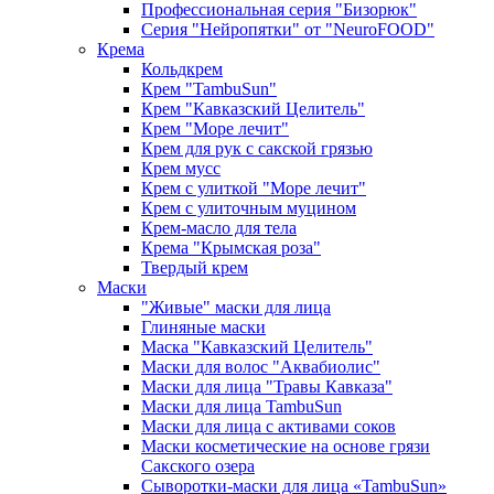
Профессиональная серия "Бизорюк"
Серия "Нейропятки" от "NeuroFOOD"
Крема
Кольдкрем
Крем "TambuSun"
Крем "Кавказский Целитель"
Крем "Море лечит"
Крем для рук с сакской грязью
Крем мусс
Крем с улиткой "Море лечит"
Крем с улиточным муцином
Крем-масло для тела
Крема "Крымская роза"
Твердый крем
Маски
"Живые" маски для лица
Глиняные маски
Маска "Кавказский Целитель"
Маски для волос "Аквабиолис"
Маски для лица "Травы Кавказа"
Маски для лица TambuSun
Маски для лица с активами соков
Маски косметические на основе грязи
Сакского озера
Сыворотки-маски для лица «TambuSun»