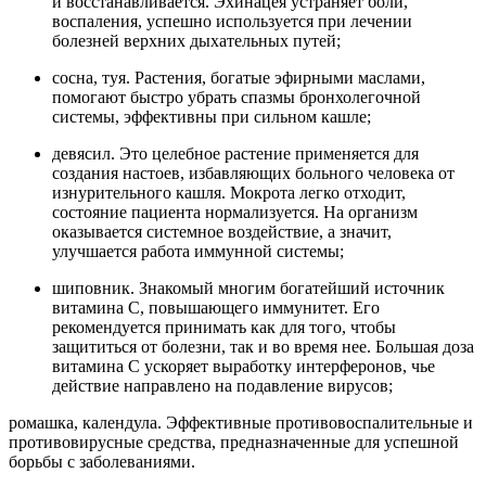
и восстанавливается. Эхинацея устраняет боли,
воспаления, успешно используется при лечении
болезней верхних дыхательных путей;
сосна, туя. Растения, богатые эфирными маслами,
помогают быстро убрать спазмы бронхолегочной
системы, эффективны при сильном кашле;
девясил. Это целебное растение применяется для
создания настоев, избавляющих больного человека от
изнурительного кашля. Мокрота легко отходит,
состояние пациента нормализуется. На организм
оказывается системное воздействие, а значит,
улучшается работа иммунной системы;
шиповник. Знакомый многим богатейший источник
витамина C, повышающего иммунитет. Его
рекомендуется принимать как для того, чтобы
защититься от болезни, так и во время нее. Большая доза
витамина C ускоряет выработку интерферонов, чье
действие направлено на подавление вирусов;
ромашка, календула. Эффективные противовоспалительные и
противовирусные средства, предназначенные для успешной
борьбы с заболеваниями.