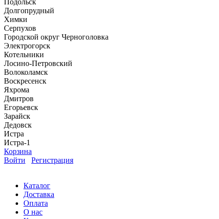
Подольск
Долгопрудный
Химки
Серпухов
Городской округ Черноголовка
Электрогорск
Котельники
Лосино-Петровский
Волоколамск
Воскресенск
Яхрома
Дмитров
Егорьевск
Зарайск
Дедовск
Истра
Истра-1
Корзина
Войти
Регистрация
Каталог
Доставка
Оплата
О нас