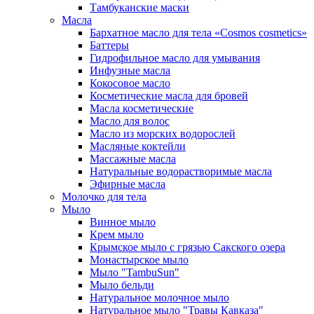
Тамбуканские маски
Масла
Бархатное масло для тела «Cosmos cosmetics»
Баттеры
Гидрофильное масло для умывания
Инфузные масла
Кокосовое масло
Косметические масла для бровей
Масла косметические
Масло для волос
Масло из морских водорослей
Масляные коктейли
Массажные масла
Натуральные водорастворимые масла
Эфирные масла
Молочко для тела
Мыло
Винное мыло
Крем мыло
Крымское мыло с грязью Сакского озера
Монастырское мыло
Мыло "TambuSun"
Мыло бельди
Натуральное молочное мыло
Натуральное мыло "Травы Кавказа"