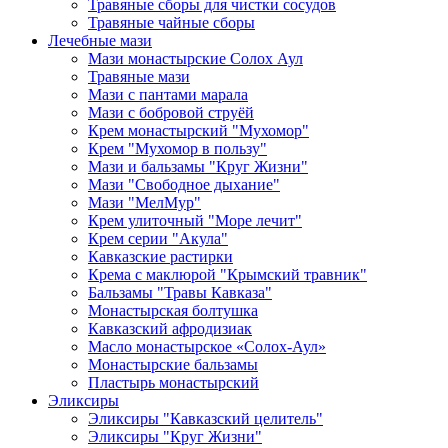
Травяные сборы для чистки сосудов
Травяные чайные сборы
Лечебные мази
Мази монастырские Солох Аул
Травяные мази
Мази с пантами марала
Мази с бобровой струёй
Крем монастырский "Мухомор"
Крем "Мухомор в пользу"
Мази и бальзамы "Круг Жизни"
Мази "Свободное дыхание"
Мази "МелМур"
Крем улиточный "Море лечит"
Крем серии "Акула"
Кавказские растирки
Крема с маклюрой "Крымский травник"
Бальзамы "Травы Кавказа"
Монастырская болтушка
Кавказский афродизиак
Масло монастырское «Солох-Аул»
Монастырские бальзамы
Пластырь монастырский
Эликсиры
Эликсиры "Кавказский целитель"
Эликсиры "Круг Жизни"