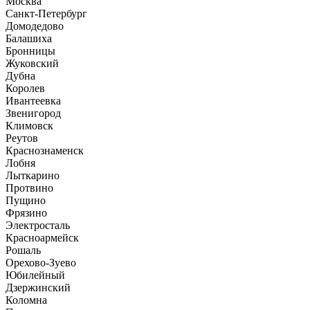
Москва
Санкт-Петербург
Домодедово
Балашиха
Бронницы
Жуковский
Дубна
Королев
Ивантеевка
Звенигород
Климовск
Реутов
Краснознаменск
Лобня
Лыткарино
Протвино
Пущино
Фрязино
Электросталь
Красноармейск
Рошаль
Орехово-Зуево
Юбилейный
Дзержинский
Коломна