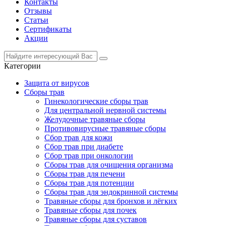
Контакты
Отзывы
Статьи
Сертификаты
Акции
Категории
Защита от вирусов
Сборы трав
Гинекологические сборы трав
Для центральной нервной системы
Желудочные травяные сборы
Противовирусные травяные сборы
Сбор трав для кожи
Сбор трав при диабете
Сбор трав при онкологии
Сборы трав для очищения организма
Сборы трав для печени
Сборы трав для потенции
Сборы трав для эндокринной системы
Травяные сборы для бронхов и лёгких
Травяные сборы для почек
Травяные сборы для суставов