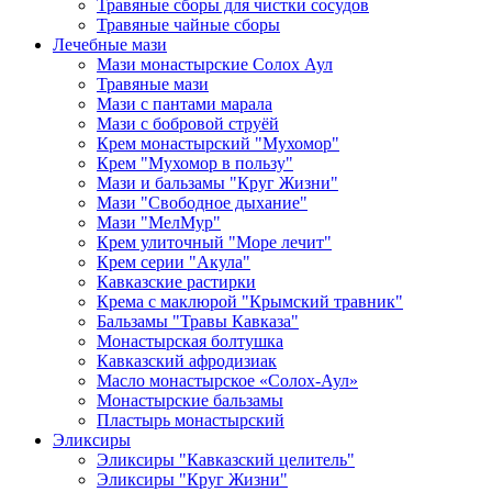
Травяные сборы для чистки сосудов
Травяные чайные сборы
Лечебные мази
Мази монастырские Солох Аул
Травяные мази
Мази с пантами марала
Мази с бобровой струёй
Крем монастырский "Мухомор"
Крем "Мухомор в пользу"
Мази и бальзамы "Круг Жизни"
Мази "Свободное дыхание"
Мази "МелМур"
Крем улиточный "Море лечит"
Крем серии "Акула"
Кавказские растирки
Крема с маклюрой "Крымский травник"
Бальзамы "Травы Кавказа"
Монастырская болтушка
Кавказский афродизиак
Масло монастырское «Солох-Аул»
Монастырские бальзамы
Пластырь монастырский
Эликсиры
Эликсиры "Кавказский целитель"
Эликсиры "Круг Жизни"