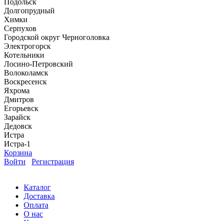
Подольск
Долгопрудный
Химки
Серпухов
Городской округ Черноголовка
Электрогорск
Котельники
Лосино-Петровский
Волоколамск
Воскресенск
Яхрома
Дмитров
Егорьевск
Зарайск
Дедовск
Истра
Истра-1
Корзина
Войти
Регистрация
Каталог
Доставка
Оплата
О нас