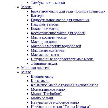
Тамбуканские маски
Масла
Бархатное масло для тела «Cosmos cosmetics»
Баттеры
Гидрофильное масло для умывания
Инфузные масла
Кокосовое масло
Косметические масла для бровей
Масла косметические
Масло для волос
Масло из морских водорослей
Масляные коктейли
Массажные масла
Натуральные водорастворимые масла
Эфирные масла
Молочко для тела
Мыло
Винное мыло
Крем мыло
Крымское мыло с грязью Сакского озера
Монастырское мыло
Мыло "TambuSun"
Мыло бельди
Натуральное молочное мыло
Натуральное мыло "Травы Кавказа"