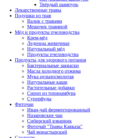
Твёрдый шампунь
Лекарственные травы
Подушки из трав
Валик с травами
Мешочек травяной
Мёд и продукты пчеловодства
Крем-мёд
Леденцы живичные
Натуральный мёд
Продукты пчеловодства
Продукты для здорового питания
Бактериальные закваски
Масла холодного отжима
Мука цельносмолотая
Натуральные каши
Растительные добавки
Сироп из топинамбура
Суперфуды
Фиточаи
Иван-чай ферментированный
Назаровские чаи
Сибирский взварник
Фиточай "Травы Кавказа"
Чай монастырский
Сладости