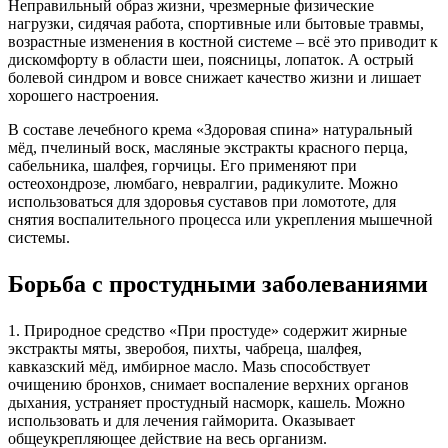
Неправильный образ жизни, чрезмерные физические
нагрузки, сидячая работа, спортивные или бытовые травмы,
возрастные изменения в костной системе – всё это приводит к
дискомфорту в области шеи, поясницы, лопаток. А острый
болевой синдром и вовсе снижает качество жизни и лишает
хорошего настроения.
В составе лечебного крема «Здоровая спина» натуральный
мёд, пчелиный воск, масляные экстракты красного перца,
сабельника, шалфея, горчицы. Его применяют при
остеохондрозе, люмбаго, невралгии, радикулите. Можно
использоваться для здоровья суставов при ломототе, для
снятия воспалительного процесса или укрепления мышечной
системы.
Борьба с простудными заболеваниями
1. Природное средство «При простуде» содержит жирные
экстракты мяты, зверобоя, пихты, чабреца, шалфея,
кавказский мёд, имбирное масло. Мазь способствует
очищению бронхов, снимает воспаление верхних органов
дыхания, устраняет простудный насморк, кашель. Можно
использовать и для лечения гайморита. Оказывает
общеукрепляющее действие на весь организм.