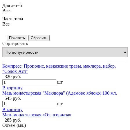
Для детей
Все
Часть тела
Все
Сортировать
Компресс. Прополис, кавказские травы, маклюра, набор,
"Солох-Аул"
320 руб.
шт
В корзину
Мазь монастырская "Маклюра" (Адамово яблоко) 100 мл.
545 руб.
шт
В корзину
Мазь монастырская «От псориаза»
285 руб.
Объем (мл.)