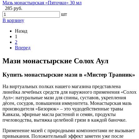
Мазь монастырская «Пяточки» 30 мл
285 руб.
шт
В корзину
Назад
1
2
Вперед
Мази монастырские Солох Аул
Купить монастырские мази в «Мистер Травник»
На виртуальных полках нашего магазина представлена
линейка лечебных средств для наружного применения «Солох
Аул»: натуральные мази для спины, суставов, укрепления
дёсен, сосудов, повышения иммунитета. Монастырская мазь
производителя «Бизорюк» – это чудодейственные травы
Кавказа, эфирные масла растений и семян, продукты
пчеловодства, вытяжка целебной грязи в каждой баночке.
Применение мазей с природными компонентами не вызывает
привыкания. Положительный эффект заметен уже после