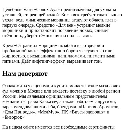
Целебные мази «Солох Аул» предназначены для ухода за
уставшей, стареющей кожей. Кожа век требует тщательного
ухода, ведь мимические морщины атакуют область глаз в
первую очередь. Средство «Для век» устранит мелкие
морщинки и приостановит появление новых, снимет
отёчность, уберёт тёмные пятна под глазами.
Крем «От ранних морщин» позаботится о зрелой и
проблемной коже. Эффективно борется с сухостью или
жирностью, высыпаниями, папилломами, пигментными
пятнами. Даёт лифтинг-эффект, выравнивает тон.
Нам доверяют
Ознакомиться с ценами и купить монастырские мази солох
аул можно в Москве или заказать доставку в любой регион
России. Мы являемся официальным представителем
компании «Травы Кавказа», а также работаем с другими,
зарекомендовавшими себя, брендами: «Царство Ароматов,
«Дом Природы», «МелМур», ПК «Вкусы здоровья» и
«Бизорюк».
На нашем сайте имеются все необходимые сертификаты