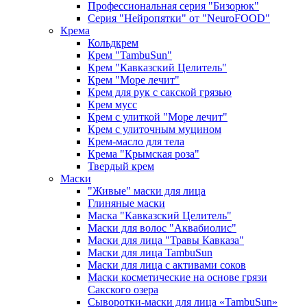
Профессиональная серия "Бизорюк"
Серия "Нейропятки" от "NeuroFOOD"
Крема
Кольдкрем
Крем "TambuSun"
Крем "Кавказский Целитель"
Крем "Море лечит"
Крем для рук с сакской грязью
Крем мусс
Крем с улиткой "Море лечит"
Крем с улиточным муцином
Крем-масло для тела
Крема "Крымская роза"
Твердый крем
Маски
"Живые" маски для лица
Глиняные маски
Маска "Кавказский Целитель"
Маски для волос "Аквабиолис"
Маски для лица "Травы Кавказа"
Маски для лица TambuSun
Маски для лица с активами соков
Маски косметические на основе грязи
Сакского озера
Сыворотки-маски для лица «TambuSun»