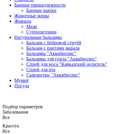
Банные принадлежности
Банные шапки
Животные жиры
Живица
Мази
Суппозитории
Натуральные бальзамы
Бальзам с бобровой струёй
Бальзам с пантами марала
Бальзамы "Аквабиолис"
Бальзамы для горла "Аквабиолис"
Спрей для носа "Кавказский целитель"
Спрей для рта
Сыворотки "Аквабиолис"
Мумиё
Посуда
Подбор параметров
Заболевания
Все
Красота
Все