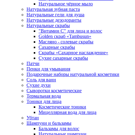
Натуральное чёрное мыло
Натуральная зубная паста
Натуральные гели для душа
Натуральные дезодоранты
Натуральные скрабы
"Витамин С" для лица и волос
Golden скраб «Tambusun»
Масляно - солевые скрабы
Сахарные скрабы
Скрабы «Сахарное наслаждение»
Сухие сахарные скрабы
Патчи
Пенки для умывания
Подарочные наборы натуральной косметики
Соль для ванн
Сухие духи
Сыворотки косметические
Термальная вода
Тоники для лица
Косметические тоники
Мицеллярная вода для лица
Убтан
Шампуни и бальзамы
Бальзамы для волос
Натуральные шампуни