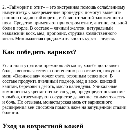
2. «Гайморит и отит» – это экстренная помощь ослабленному
иммунитету. Своевременные процедуры помогут вылечить
раннюю стадию гайморита, избавят от частой заложенности
носа. Средство применяют при остром отите, ангине, сильной
боли в горле. В составе – яичный желток, натуральный
кавказский воск, мёд, прополис, стружка хозяйственного
мыла. Минимальная продолжительность курса – неделя.
Как победить варикоз?
Если ноги утратили прежнюю лёгкость, ходьба доставляет
боль, а венозная сеточка постепенно разрастается, покупка
мази «Варикозная» может стать резонным решением. В
составе продукта пчелиный подмор, мёд и воск, конский
каштан, берёзовый дёготь, масло календулы. Уникальные
компоненты укрепят стенки сосудов, предупредят появление
тромбов, отрегулируют сосудистое давление, снимут тяжесть
и боль. По отзывам, монастырская мазь от варикозного
расширения вен способна помочь даже на запущенной стадии
болезни.
Уход за возрастной кожей