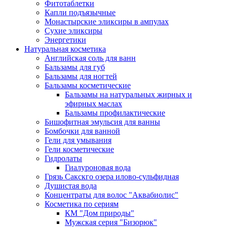
Фитотаблетки
Капли подъязычные
Монастырские эликсиры в ампулах
Сухие эликсиры
Энергетики
Натуральная косметика
Английская соль для ванн
Бальзамы для губ
Бальзамы для ногтей
Бальзамы косметические
Бальзамы на натуральных жирных и
эфирных маслах
Бальзамы профилактические
Бишофитная эмульсия для ванны
Бомбочки для ванной
Гели для умывания
Гели косметические
Гидролаты
Гиалуроновая вода
Грязь Сакскго озера илово-сульфидная
Душистая вода
Концентраты для волос "Аквабиолис"
Косметика по сериям
КМ "Дом природы"
Мужская серия "Бизорюк"