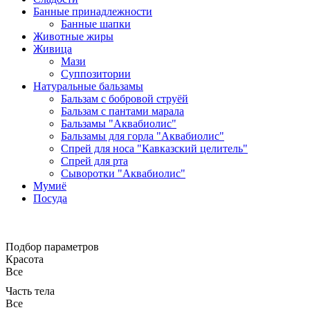
Банные принадлежности
Банные шапки
Животные жиры
Живица
Мази
Суппозитории
Натуральные бальзамы
Бальзам с бобровой струёй
Бальзам с пантами марала
Бальзамы "Аквабиолис"
Бальзамы для горла "Аквабиолис"
Спрей для носа "Кавказский целитель"
Спрей для рта
Сыворотки "Аквабиолис"
Мумиё
Посуда
Подбор параметров
Красота
Все
Часть тела
Все