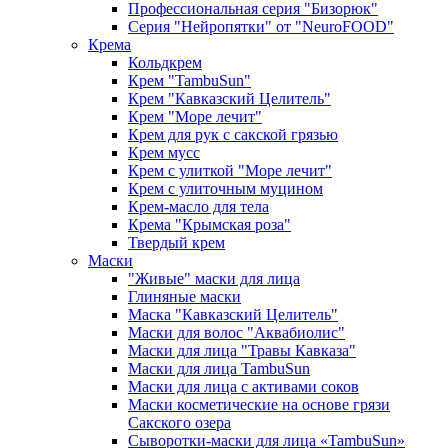
Профессиональная серия "Бизорюк"
Серия "Нейропятки" от "NeuroFOOD"
Крема
Кольдкрем
Крем "TambuSun"
Крем "Кавказский Целитель"
Крем "Море лечит"
Крем для рук с сакской грязью
Крем мусс
Крем с улиткой "Море лечит"
Крем с улиточным муцином
Крем-масло для тела
Крема "Крымская роза"
Твердый крем
Маски
"Живые" маски для лица
Глиняные маски
Маска "Кавказский Целитель"
Маски для волос "Аквабиолис"
Маски для лица "Травы Кавказа"
Маски для лица TambuSun
Маски для лица с активами соков
Маски косметические на основе грязи
Сакского озера
Сыворотки-маски для лица «TambuSun»