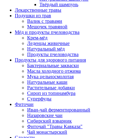
Твёрдый шампунь
Лекарственные травы
Подушки из трав
Валик с травами
Мешочек травяной
Мёд и продукты пчеловодства
Крем-мёд
Леденцы живичные
Натуральный мёд
Продукты пчеловодства
Продукты для здорового питания
Бактериальные закваски
Масла холодного отжима
Мука цельносмолотая
Натуральные каши
Растительные добавки
Сироп из топинамбура
Суперфуды
Фиточаи
Иван-чай ферментированный
Назаровские чаи
Сибирский взварник
Фиточай "Травы Кавказа"
Чай монастырский
Сладости