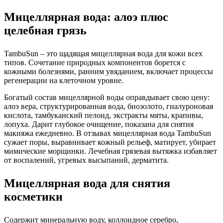
Мицеллярная вода: алоэ плюс
целебная грязь
TambuSun – это щадящая мицеллярная вода для кожи всех
типов. Сочетание природных компонентов борется с
кожными болезнями, ранним увяданием, включает процессы
регенерации на клеточном уровне.
Богатый состав мицеллярной воды оправдывает свою цену:
алоэ вера, структурированная вода, биозолото, гиалуроновая
кислота, тамбуканский пелоид, экстракты мяты, крапивы,
лопуха. Дарит глубокое очищение, показана для снятия
макияжа ежедневно. В отзывах мицеллярная вода TambuSun
сужает поры, выравнивает кожный рельеф, матирует, убирает
мимические морщинки. Лечебная грязевая вытяжка избавляет
от воспалений, угревых высыпаний, дерматита.
Мицеллярная вода для снятия
косметики
Содержит минеральную воду, коллоидное серебро,