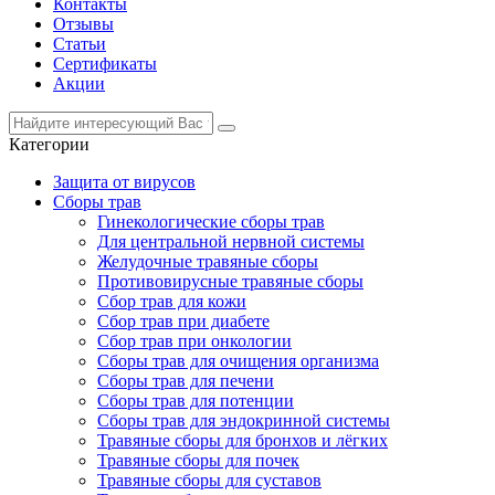
Контакты
Отзывы
Статьи
Сертификаты
Акции
Категории
Защита от вирусов
Сборы трав
Гинекологические сборы трав
Для центральной нервной системы
Желудочные травяные сборы
Противовирусные травяные сборы
Сбор трав для кожи
Сбор трав при диабете
Сбор трав при онкологии
Сборы трав для очищения организма
Сборы трав для печени
Сборы трав для потенции
Сборы трав для эндокринной системы
Травяные сборы для бронхов и лёгких
Травяные сборы для почек
Травяные сборы для суставов