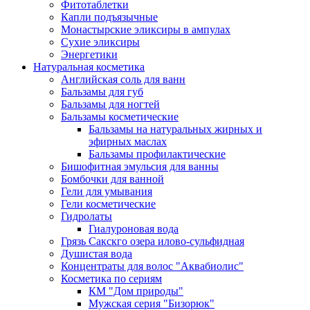
Фитотаблетки
Капли подъязычные
Монастырские эликсиры в ампулах
Сухие эликсиры
Энергетики
Натуральная косметика
Английская соль для ванн
Бальзамы для губ
Бальзамы для ногтей
Бальзамы косметические
Бальзамы на натуральных жирных и
эфирных маслах
Бальзамы профилактические
Бишофитная эмульсия для ванны
Бомбочки для ванной
Гели для умывания
Гели косметические
Гидролаты
Гиалуроновая вода
Грязь Сакскго озера илово-сульфидная
Душистая вода
Концентраты для волос "Аквабиолис"
Косметика по сериям
КМ "Дом природы"
Мужская серия "Бизорюк"