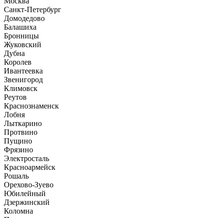
Москва
Санкт-Петербург
Домодедово
Балашиха
Бронницы
Жуковский
Дубна
Королев
Ивантеевка
Звенигород
Климовск
Реутов
Краснознаменск
Лобня
Лыткарино
Протвино
Пущино
Фрязино
Электросталь
Красноармейск
Рошаль
Орехово-Зуево
Юбилейный
Дзержинский
Коломна