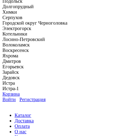
Подольск
Долгопрудный
Химки
Серпухов
Городской округ Черноголовка
Электрогорск
Котельники
Лосино-Петровский
Волоколамск
Воскресенск
Яхрома
Дмитров
Егорьевск
Зарайск
Дедовск
Истра
Истра-1
Корзина
Войти
Регистрация
Каталог
Доставка
Оплата
О нас