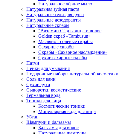
Натуральное чёрное мыло
Натуральная зубная паста
Натуральные гели для душа
Натуральные дезодоранты
Натуральные скрабы
"Витамин С" для лица и волос
Golden скраб «Tambusun»
Масляно - солевые скрабы
Сахарные скрабы
Скрабы «Сахарное наслаждение»
Сухие сахарные скрабы
Патчи
Пенки для умывания
Подарочные наборы натуральной косметики
Соль для ванн
Сухие духи
Сыворотки косметические
Термальная вода
Тоники для лица
Косметические тоники
Мицеллярная вода для лица
Убтан
Шампуни и бальзамы
Бальзамы для волос
Натуральные шампуни