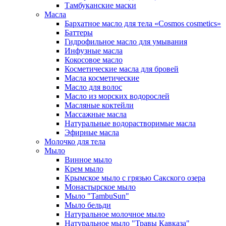
Тамбуканские маски
Масла
Бархатное масло для тела «Cosmos cosmetics»
Баттеры
Гидрофильное масло для умывания
Инфузные масла
Кокосовое масло
Косметические масла для бровей
Масла косметические
Масло для волос
Масло из морских водорослей
Масляные коктейли
Массажные масла
Натуральные водорастворимые масла
Эфирные масла
Молочко для тела
Мыло
Винное мыло
Крем мыло
Крымское мыло с грязью Сакского озера
Монастырское мыло
Мыло "TambuSun"
Мыло бельди
Натуральное молочное мыло
Натуральное мыло "Травы Кавказа"