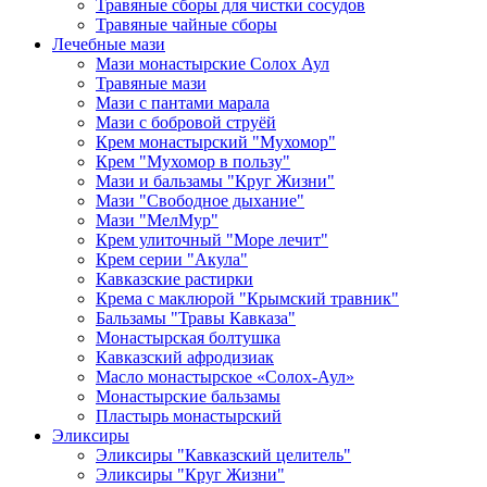
Травяные сборы для чистки сосудов
Травяные чайные сборы
Лечебные мази
Мази монастырские Солох Аул
Травяные мази
Мази с пантами марала
Мази с бобровой струёй
Крем монастырский "Мухомор"
Крем "Мухомор в пользу"
Мази и бальзамы "Круг Жизни"
Мази "Свободное дыхание"
Мази "МелМур"
Крем улиточный "Море лечит"
Крем серии "Акула"
Кавказские растирки
Крема с маклюрой "Крымский травник"
Бальзамы "Травы Кавказа"
Монастырская болтушка
Кавказский афродизиак
Масло монастырское «Солох-Аул»
Монастырские бальзамы
Пластырь монастырский
Эликсиры
Эликсиры "Кавказский целитель"
Эликсиры "Круг Жизни"