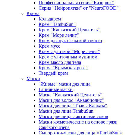
Профессиональная серия "Бизорюк"
Серия "Нейропятки" от "NeuroFOOD"
Крема
Кольдкрем
Крем "TambuSun"
Крем "Кавказский Целитель"
Крем "Море лечит"
Крем для рук с сакской грязью
Крем мусс
Крем с улиткой "Море лечит"
Крем с улиточным муцином
Крем-масло для тела
Крема "Крымская роза"
Твердый крем
Маски
"Живые" маски для лица
Глиняные маски
Маска "Кавказский Целитель"
Маски для волос "Аквабиолис"
Маски для лица "Травы Кавказа"
Маски для лица TambuSun
Маски для лица с активами соков
Маски косметические на основе грязи
Сакского озера
Сыворотки-маски для лица «TambuSun»