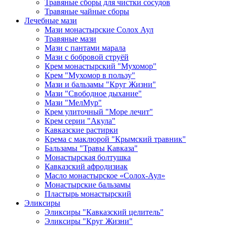
Травяные сборы для чистки сосудов
Травяные чайные сборы
Лечебные мази
Мази монастырские Солох Аул
Травяные мази
Мази с пантами марала
Мази с бобровой струёй
Крем монастырский "Мухомор"
Крем "Мухомор в пользу"
Мази и бальзамы "Круг Жизни"
Мази "Свободное дыхание"
Мази "МелМур"
Крем улиточный "Море лечит"
Крем серии "Акула"
Кавказские растирки
Крема с маклюрой "Крымский травник"
Бальзамы "Травы Кавказа"
Монастырская болтушка
Кавказский афродизиак
Масло монастырское «Солох-Аул»
Монастырские бальзамы
Пластырь монастырский
Эликсиры
Эликсиры "Кавказский целитель"
Эликсиры "Круг Жизни"