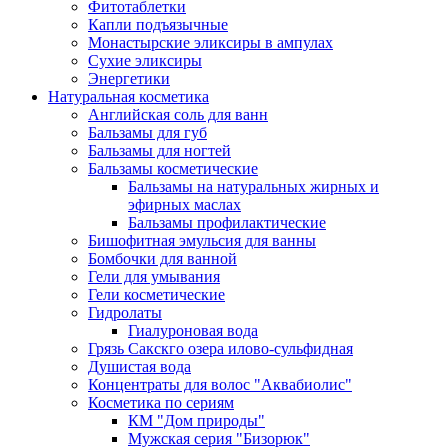
Фитотаблетки
Капли подъязычные
Монастырские эликсиры в ампулах
Сухие эликсиры
Энергетики
Натуральная косметика
Английская соль для ванн
Бальзамы для губ
Бальзамы для ногтей
Бальзамы косметические
Бальзамы на натуральных жирных и
эфирных маслах
Бальзамы профилактические
Бишофитная эмульсия для ванны
Бомбочки для ванной
Гели для умывания
Гели косметические
Гидролаты
Гиалуроновая вода
Грязь Сакскго озера илово-сульфидная
Душистая вода
Концентраты для волос "Аквабиолис"
Косметика по сериям
КМ "Дом природы"
Мужская серия "Бизорюк"