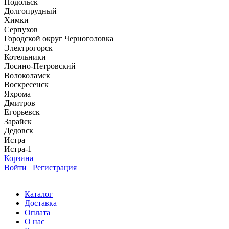
Подольск
Долгопрудный
Химки
Серпухов
Городской округ Черноголовка
Электрогорск
Котельники
Лосино-Петровский
Волоколамск
Воскресенск
Яхрома
Дмитров
Егорьевск
Зарайск
Дедовск
Истра
Истра-1
Корзина
Войти
Регистрация
Каталог
Доставка
Оплата
О нас