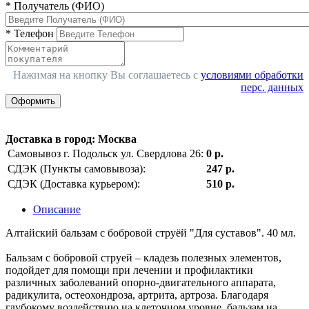
*
Получатель (ФИО)
*
Телефон
Нажимая на кнопку Вы соглашаетесь с
условиями обработки
перс. данных
Оформить
Доставка в город
:
Москва
Самовывоз г. Подольск ул. Свердлова 26:
0 р.
СДЭК (Пункты самовывоза):
247 р.
СДЭК (Доставка курьером):
510 р.
Описание
Алтайский бальзам с бобровой струёй "Для суставов". 40 мл.
Бальзам с бобровой струей – кладезь полезных элементов,
подойдет для помощи при лечении и профилактики
различных заболеваний опорно-двигательного аппарата,
радикулита, остеохондроза, артрита, артроза. Благодаря
глубокому воздействию на клеточном уровне, бальзам на