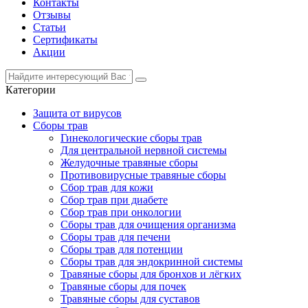
Контакты
Отзывы
Статьи
Сертификаты
Акции
Категории
Защита от вирусов
Сборы трав
Гинекологические сборы трав
Для центральной нервной системы
Желудочные травяные сборы
Противовирусные травяные сборы
Сбор трав для кожи
Сбор трав при диабете
Сбор трав при онкологии
Сборы трав для очищения организма
Сборы трав для печени
Сборы трав для потенции
Сборы трав для эндокринной системы
Травяные сборы для бронхов и лёгких
Травяные сборы для почек
Травяные сборы для суставов