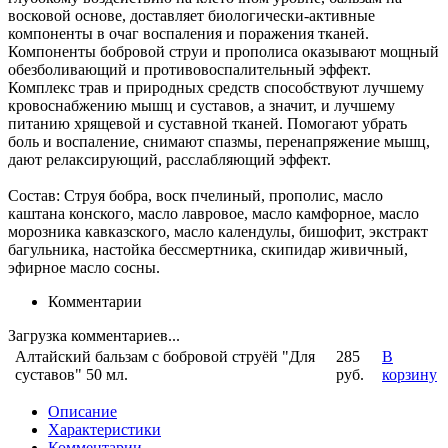
восковой основе, доставляет биологически-активные
компоненты в очаг воспаления и поражения тканей.
Компоненты бобровой струи и прополиса оказывают мощный
обезболивающий и противовоспалительный эффект.
Комплекс трав и природных средств способствуют лучшему
кровоснабжению мышц и суставов, а значит, и лучшему
питанию хрящевой и суставной тканей. Помогают убрать
боль и воспаление, снимают спазмы, перенапряжение мышц,
дают релаксирующий, расслабляющий эффект.
Состав: Струя бобра, воск пчелиный, прополис, масло
каштана конского, масло лавровое, масло камфорное, масло
морозника кавказского, масло календулы, бишофит, экстракт
багульника, настойка бессмертника, скипидар живичный,
эфирное масло сосны.
Комментарии
Загрузка комментариев...
Алтайский бальзам с бобровой струёй "Для
285
В
суставов" 50 мл.
руб.
корзину
Описание
Характеристики
Комментарии