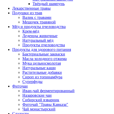
Твёрдый шампунь
Лекарственные травы
Подушки из трав
Валик с травами
Мешочек травяной
Мёд и продукты пчеловодства
Крем-мёд
Леденцы живичные
Натуральный мёд
Продукты пчеловодства
Продукты для здорового питания
Бактериальные закваски
Масла холодного отжима
Мука цельносмолотая
Натуральные каши
Растительные добавки
Сироп из топинамбура
Суперфуды
Фиточаи
Иван-чай ферментированный
Назаровские чаи
Сибирский взварник
Фиточай "Травы Кавказа"
Чай монастырский
Сладости