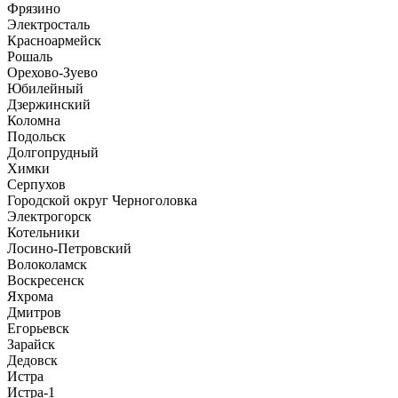
Фрязино
Электросталь
Красноармейск
Рошаль
Орехово-Зуево
Юбилейный
Дзержинский
Коломна
Подольск
Долгопрудный
Химки
Серпухов
Городской округ Черноголовка
Электрогорск
Котельники
Лосино-Петровский
Волоколамск
Воскресенск
Яхрома
Дмитров
Егорьевск
Зарайск
Дедовск
Истра
Истра-1