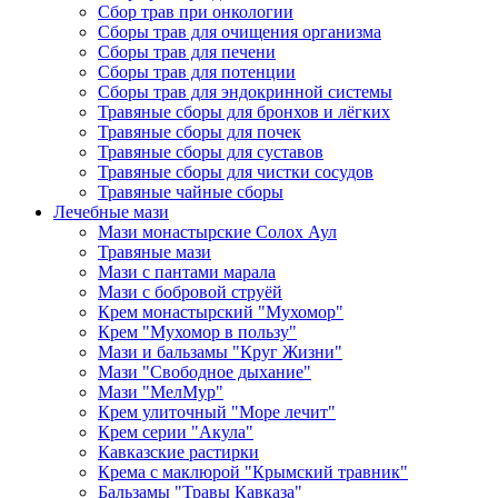
Сбор трав при онкологии
Сборы трав для очищения организма
Сборы трав для печени
Сборы трав для потенции
Сборы трав для эндокринной системы
Травяные сборы для бронхов и лёгких
Травяные сборы для почек
Травяные сборы для суставов
Травяные сборы для чистки сосудов
Травяные чайные сборы
Лечебные мази
Мази монастырские Солох Аул
Травяные мази
Мази с пантами марала
Мази с бобровой струёй
Крем монастырский "Мухомор"
Крем "Мухомор в пользу"
Мази и бальзамы "Круг Жизни"
Мази "Свободное дыхание"
Мази "МелМур"
Крем улиточный "Море лечит"
Крем серии "Акула"
Кавказские растирки
Крема с маклюрой "Крымский травник"
Бальзамы "Травы Кавказа"