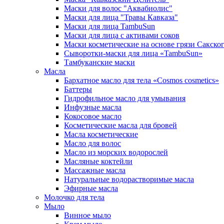
Маски для волос "Аквабиолис"
Маски для лица "Травы Кавказа"
Маски для лица TambuSun
Маски для лица с активами соков
Маски косметические на основе грязи Сакског
Сыворотки-маски для лица «TambuSun»
Тамбуканские маски
Масла
Бархатное масло для тела «Cosmos cosmetics»
Баттеры
Гидрофильное масло для умывания
Инфузные масла
Кокосовое масло
Косметические масла для бровей
Масла косметические
Масло для волос
Масло из морских водорослей
Масляные коктейли
Массажные масла
Натуральные водорастворимые масла
Эфирные масла
Молочко для тела
Мыло
Винное мыло