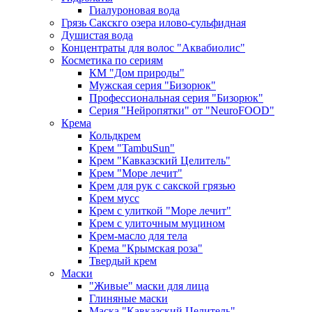
Гиалуроновая вода
Грязь Сакскго озера илово-сульфидная
Душистая вода
Концентраты для волос "Аквабиолис"
Косметика по сериям
КМ "Дом природы"
Мужская серия "Бизорюк"
Профессиональная серия "Бизорюк"
Серия "Нейропятки" от "NeuroFOOD"
Крема
Кольдкрем
Крем "TambuSun"
Крем "Кавказский Целитель"
Крем "Море лечит"
Крем для рук с сакской грязью
Крем мусс
Крем с улиткой "Море лечит"
Крем с улиточным муцином
Крем-масло для тела
Крема "Крымская роза"
Твердый крем
Маски
"Живые" маски для лица
Глиняные маски
Маска "Кавказский Целитель"