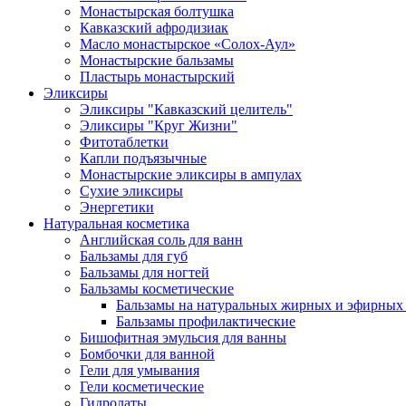
Монастырская болтушка
Кавказский афродизиак
Масло монастырское «Солох-Аул»
Монастырские бальзамы
Пластырь монастырский
Эликсиры
Эликсиры "Кавказский целитель"
Эликсиры "Круг Жизни"
Фитотаблетки
Капли подъязычные
Монастырские эликсиры в ампулах
Сухие эликсиры
Энергетики
Натуральная косметика
Английская соль для ванн
Бальзамы для губ
Бальзамы для ногтей
Бальзамы косметические
Бальзамы на натуральных жирных и эфирных
Бальзамы профилактические
Бишофитная эмульсия для ванны
Бомбочки для ванной
Гели для умывания
Гели косметические
Гидролаты