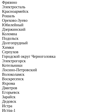
Фрязино
Электросталь
Красноармейск
Рошаль
Орехово-Зуево
Юбилейный
Дзержинский
Коломна
Подольск
Долгопрудный
Химки
Серпухов
Городской округ Черноголовка
Электрогорск
Котельники
Лосино-Петровский
Волоколамск
Воскресенск
Яхрома
Дмитров
Егорьевск
Зарайск
Дедовск
Истра
Истра-1