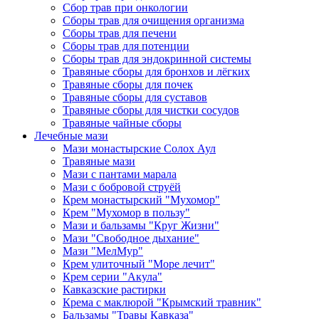
Сбор трав при онкологии
Сборы трав для очищения организма
Сборы трав для печени
Сборы трав для потенции
Сборы трав для эндокринной системы
Травяные сборы для бронхов и лёгких
Травяные сборы для почек
Травяные сборы для суставов
Травяные сборы для чистки сосудов
Травяные чайные сборы
Лечебные мази
Мази монастырские Солох Аул
Травяные мази
Мази с пантами марала
Мази с бобровой струёй
Крем монастырский "Мухомор"
Крем "Мухомор в пользу"
Мази и бальзамы "Круг Жизни"
Мази "Свободное дыхание"
Мази "МелМур"
Крем улиточный "Море лечит"
Крем серии "Акула"
Кавказские растирки
Крема с маклюрой "Крымский травник"
Бальзамы "Травы Кавказа"