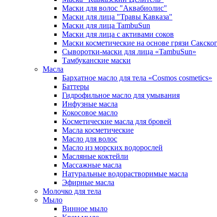
Маски для волос "Аквабиолис"
Маски для лица "Травы Кавказа"
Маски для лица TambuSun
Маски для лица с активами соков
Маски косметические на основе грязи Сакског
Сыворотки-маски для лица «TambuSun»
Тамбуканские маски
Масла
Бархатное масло для тела «Cosmos cosmetics»
Баттеры
Гидрофильное масло для умывания
Инфузные масла
Кокосовое масло
Косметические масла для бровей
Масла косметические
Масло для волос
Масло из морских водорослей
Масляные коктейли
Массажные масла
Натуральные водорастворимые масла
Эфирные масла
Молочко для тела
Мыло
Винное мыло