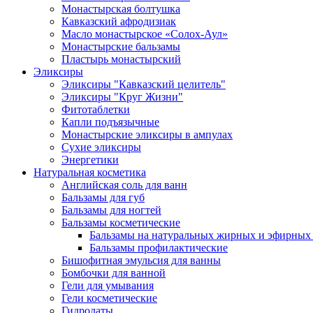
Монастырская болтушка
Кавказский афродизиак
Масло монастырское «Солох-Аул»
Монастырские бальзамы
Пластырь монастырский
Эликсиры
Эликсиры "Кавказский целитель"
Эликсиры "Круг Жизни"
Фитотаблетки
Капли подъязычные
Монастырские эликсиры в ампулах
Сухие эликсиры
Энергетики
Натуральная косметика
Английская соль для ванн
Бальзамы для губ
Бальзамы для ногтей
Бальзамы косметические
Бальзамы на натуральных жирных и эфирных
Бальзамы профилактические
Бишофитная эмульсия для ванны
Бомбочки для ванной
Гели для умывания
Гели косметические
Гидролаты