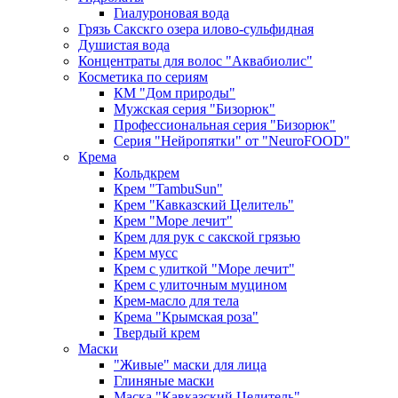
Гиалуроновая вода
Грязь Сакскго озера илово-сульфидная
Душистая вода
Концентраты для волос "Аквабиолис"
Косметика по сериям
КМ "Дом природы"
Мужская серия "Бизорюк"
Профессиональная серия "Бизорюк"
Серия "Нейропятки" от "NeuroFOOD"
Крема
Кольдкрем
Крем "TambuSun"
Крем "Кавказский Целитель"
Крем "Море лечит"
Крем для рук с сакской грязью
Крем мусс
Крем с улиткой "Море лечит"
Крем с улиточным муцином
Крем-масло для тела
Крема "Крымская роза"
Твердый крем
Маски
"Живые" маски для лица
Глиняные маски
Маска "Кавказский Целитель"