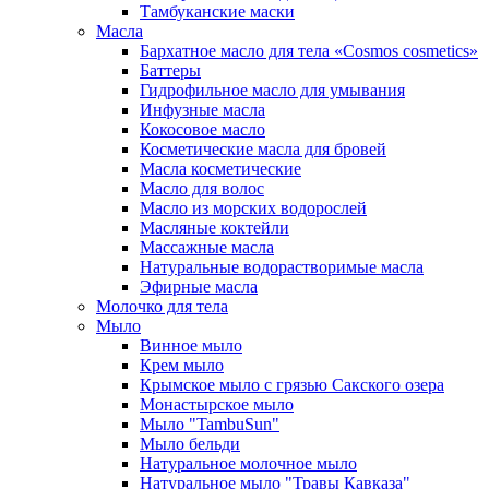
Тамбуканские маски
Масла
Бархатное масло для тела «Cosmos cosmetics»
Баттеры
Гидрофильное масло для умывания
Инфузные масла
Кокосовое масло
Косметические масла для бровей
Масла косметические
Масло для волос
Масло из морских водорослей
Масляные коктейли
Массажные масла
Натуральные водорастворимые масла
Эфирные масла
Молочко для тела
Мыло
Винное мыло
Крем мыло
Крымское мыло с грязью Сакского озера
Монастырское мыло
Мыло "TambuSun"
Мыло бельди
Натуральное молочное мыло
Натуральное мыло "Травы Кавказа"