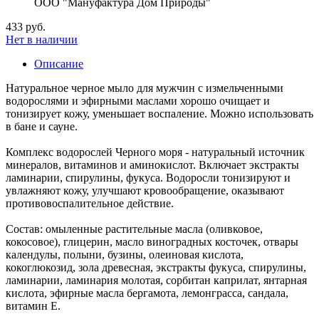
ООО "Мануфактура Дом Природы"
433 руб.
Нет в наличии
Описание
Натуральное черное мыло для мужчин с измельченными
водорослями и эфирными маслами хорошо очищает и
тонизирует кожу, уменьшает воспаление. Можно использовать
в бане и сауне.
Комплекс водорослей Черного моря - натуральный источник
минералов, витаминов и аминокислот. Включает экстракты
ламинарии, спирулины, фукуса. Водоросли тонизируют и
увлажняют кожу, улучшают кровообращение, оказывают
противовоспалительное действие.
Состав: омыленные растительные масла (оливковое,
кокосовое), глицерин, масло виноградных косточек, отвары
календулы, полыни, бузины, олеиновая кислота,
кокоглюкозид, зола древесная, экстракты фукуса, спирулины,
ламинарии, ламинария молотая, сорбитан каприлат, янтарная
кислота, эфирные масла бергамота, лемонграсса, сандала,
витамин Е.