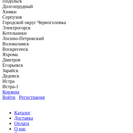
Подольск
Долгопрудный
Химки
Серпухов
Городской округ Черноголовка
Электрогорск
Котельники
Лосино-Петровский
Волоколамск
Воскресенск
Яхрома
Дмитров
Егорьевск
Зарайск
Дедовск
Истра
Истра-1
Корзина
Войти
Регистрация
Каталог
Доставка
Оплата
О нас