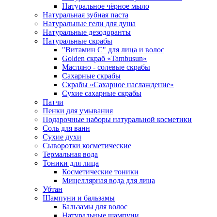
Натуральное чёрное мыло
Натуральная зубная паста
Натуральные гели для душа
Натуральные дезодоранты
Натуральные скрабы
"Витамин С" для лица и волос
Golden скраб «Tambusun»
Масляно - солевые скрабы
Сахарные скрабы
Скрабы «Сахарное наслаждение»
Сухие сахарные скрабы
Патчи
Пенки для умывания
Подарочные наборы натуральной косметики
Соль для ванн
Сухие духи
Сыворотки косметические
Термальная вода
Тоники для лица
Косметические тоники
Мицеллярная вода для лица
Убтан
Шампуни и бальзамы
Бальзамы для волос
Натуральные шампуни