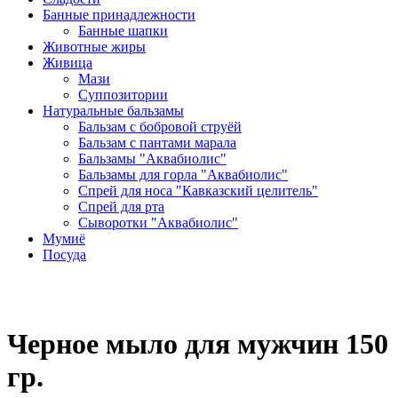
Банные принадлежности
Банные шапки
Животные жиры
Живица
Мази
Суппозитории
Натуральные бальзамы
Бальзам с бобровой струёй
Бальзам с пантами марала
Бальзамы "Аквабиолис"
Бальзамы для горла "Аквабиолис"
Спрей для носа "Кавказский целитель"
Спрей для рта
Сыворотки "Аквабиолис"
Мумиё
Посуда
Черное мыло для мужчин 150
гр.