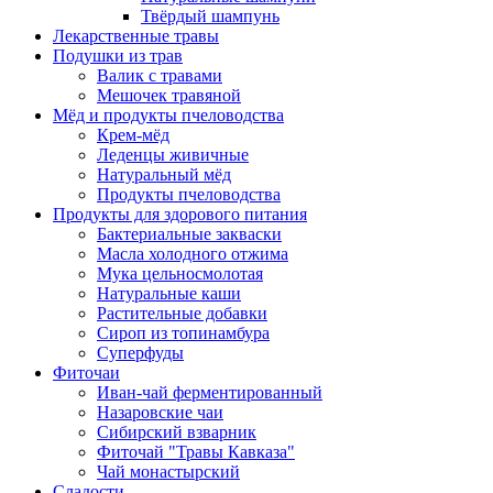
Твёрдый шампунь
Лекарственные травы
Подушки из трав
Валик с травами
Мешочек травяной
Мёд и продукты пчеловодства
Крем-мёд
Леденцы живичные
Натуральный мёд
Продукты пчеловодства
Продукты для здорового питания
Бактериальные закваски
Масла холодного отжима
Мука цельносмолотая
Натуральные каши
Растительные добавки
Сироп из топинамбура
Суперфуды
Фиточаи
Иван-чай ферментированный
Назаровские чаи
Сибирский взварник
Фиточай "Травы Кавказа"
Чай монастырский
Сладости