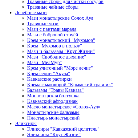
Травяные сборы для чистки сосудов
Травяные чайные сборы
Лечебные мази
Мази монастырские Солох Аул
Травяные мази
Мази с пантами марала
Мази с бобровой струёй
Крем монастырский "Мухомор"
Крем "Мухомор в пользу"
Мази и бальзамы "Круг Жизни"
Мази "Свободное дыхание"
Мази "МелМур"
Крем улиточный "Море лечит"
Крем серии "Акула"
Кавказские растирки
Крема с маклюрой "Крымский травник"
Бальзамы "Травы Кавказа"
Монастырская болтушка
Кавказский афродизиак
Масло монастырское «Солох-Аул»
Монастырские бальзамы
Пластырь монастырский
Эликсиры
Эликсиры "Кавказский целитель"
Эликсиры "Круг Жизни"