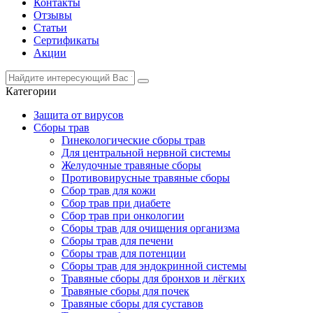
Контакты
Отзывы
Статьи
Сертификаты
Акции
Категории
Защита от вирусов
Сборы трав
Гинекологические сборы трав
Для центральной нервной системы
Желудочные травяные сборы
Противовирусные травяные сборы
Сбор трав для кожи
Сбор трав при диабете
Сбор трав при онкологии
Сборы трав для очищения организма
Сборы трав для печени
Сборы трав для потенции
Сборы трав для эндокринной системы
Травяные сборы для бронхов и лёгких
Травяные сборы для почек
Травяные сборы для суставов