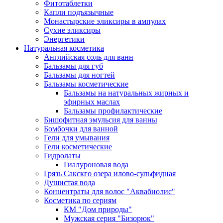
Фитотаблетки
Капли подъязычные
Монастырские эликсиры в ампулах
Сухие эликсиры
Энергетики
Натуральная косметика
Английская соль для ванн
Бальзамы для губ
Бальзамы для ногтей
Бальзамы косметические
Бальзамы на натуральных жирных и
эфирных маслах
Бальзамы профилактические
Бишофитная эмульсия для ванны
Бомбочки для ванной
Гели для умывания
Гели косметические
Гидролаты
Гиалуроновая вода
Грязь Сакскго озера илово-сульфидная
Душистая вода
Концентраты для волос "Аквабиолис"
Косметика по сериям
КМ "Дом природы"
Мужская серия "Бизорюк"