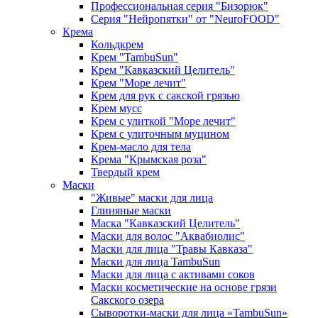
Профессиональная серия "Бизорюк"
Серия "Нейропятки" от "NeuroFOOD"
Крема
Кольдкрем
Крем "TambuSun"
Крем "Кавказский Целитель"
Крем "Море лечит"
Крем для рук с сакской грязью
Крем мусс
Крем с улиткой "Море лечит"
Крем с улиточным муцином
Крем-масло для тела
Крема "Крымская роза"
Твердый крем
Маски
"Живые" маски для лица
Глиняные маски
Маска "Кавказский Целитель"
Маски для волос "Аквабиолис"
Маски для лица "Травы Кавказа"
Маски для лица TambuSun
Маски для лица с активами соков
Маски косметические на основе грязи
Сакского озера
Сыворотки-маски для лица «TambuSun»