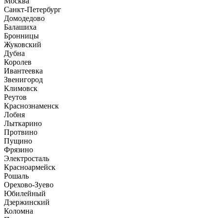
Москва
Санкт-Петербург
Домодедово
Балашиха
Бронницы
Жуковский
Дубна
Королев
Ивантеевка
Звенигород
Климовск
Реутов
Краснознаменск
Лобня
Лыткарино
Протвино
Пущино
Фрязино
Электросталь
Красноармейск
Рошаль
Орехово-Зуево
Юбилейный
Дзержинский
Коломна