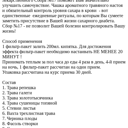
лекарственного Сбора №17 поможет Вам значительно
улучшить самочувствие. Чашка ароматного травяного настоя
и обязательный контроль уровня сахара в крови - вот
единственные ежедневные ритуалы, по которым Вы сумеете
заметить присутствие в Вашей жизни сахарного диабета.
Сбор №17 - не позволит Вашей болезни контролировать Вашу
жизнь!
Способ применения
1 фильтр-пакет залить 200мл. кипятка. Для достижения
эффекта фильтр-пакет необходимо настаивать НЕ МЕНЕЕ 20
МИНУТ !
Принимать теплым за пол часа до еды 4 раза в день, 4-й прием
на ночь, 1 фильтр-пакет рассчитан на один прием.
Упаковка рассчитана на курс приема 30 дней.
Состав
1. Трава репешка
2. Трава галеги
3. Трава золототысячника
4. Трава сушеницы топяной
5. Стевии листья
6. Вахта трехлистная трава
7. Черника плоды
8. Фасоль створки