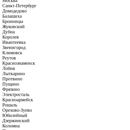
Москва
Санкт-Петербург
Домодедово
Балашиха
Бронницы
Жуковский
Дубна
Королев
Ивантеевка
Звенигород
Климовск
Реутов
Краснознаменск
Лобня
Лыткарино
Протвино
Пущино
Фрязино
Электросталь
Красноармейск
Рошаль
Орехово-Зуево
Юбилейный
Дзержинский
Коломна