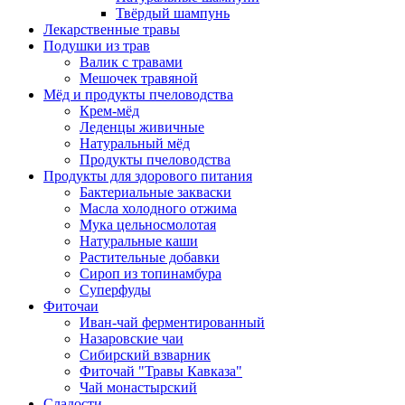
Твёрдый шампунь
Лекарственные травы
Подушки из трав
Валик с травами
Мешочек травяной
Мёд и продукты пчеловодства
Крем-мёд
Леденцы живичные
Натуральный мёд
Продукты пчеловодства
Продукты для здорового питания
Бактериальные закваски
Масла холодного отжима
Мука цельносмолотая
Натуральные каши
Растительные добавки
Сироп из топинамбура
Суперфуды
Фиточаи
Иван-чай ферментированный
Назаровские чаи
Сибирский взварник
Фиточай "Травы Кавказа"
Чай монастырский
Сладости