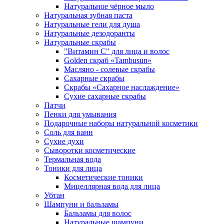
Натуральное чёрное мыло
Натуральная зубная паста
Натуральные гели для душа
Натуральные дезодоранты
Натуральные скрабы
"Витамин С" для лица и волос
Golden скраб «Tambusun»
Масляно - солевые скрабы
Сахарные скрабы
Скрабы «Сахарное наслаждение»
Сухие сахарные скрабы
Патчи
Пенки для умывания
Подарочные наборы натуральной косметики
Соль для ванн
Сухие духи
Сыворотки косметические
Термальная вода
Тоники для лица
Косметические тоники
Мицеллярная вода для лица
Убтан
Шампуни и бальзамы
Бальзамы для волос
Натуральные шампуни