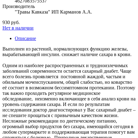
4627083575537
Производитель
"Травы Кавказа" ИП Карманов А.А.
930 руб.
Нет в наличии
Описание
Выполнен из растений, нормализующих функцию железы,
вырабатывающей инсулин. снижает наличие сахара в крови.
Одним из наиболее распространенных и трудноизлечимых
заболеваний современности остается сахарный диабет. Чаще
всего болезнь проявляется постоянной жаждой, частым и
обильным мочеиспусканием, общей слабостью, но коварство
её состоит в возможном бессимптомном протекании. Поэтому
так важно проходить регулярное медицинское
обследование, неизменно включающее в себя анализ крови на
уровень содержания сахара. И если по результатам
исследования доктор диагностировал у Вас сахарный диабет –
не спешите прощаться с привычным качеством жизни.
Несложные рекомендации по диетическому питанию,
огромный выбор продуктов без сахара, имеющийся сегодня в
любом супермаркете и поддерживающая терапия помогут вам
справиться с болезнью. Природные лекарственные