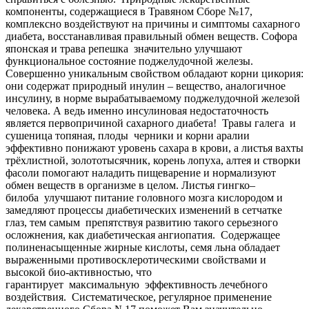
компоненты, содержащиеся в Травяном Сборе №17,
комплексно воздействуют на причины и симптомы сахарного
диабета, восстанавливая правильный обмен веществ. Софора
японская и трава репешка значительно улучшают
функциональное состояние поджелудочной железы.
Совершенно уникальным свойством обладают корни цикория:
они содержат природный инулин – вещество, аналогичное
инсулину, в норме вырабатываемому поджелудочной железой
человека. А ведь именно инсулиновая недостаточность
является первопричиной сахарного диабета! Травы галега и
сушеница топяная, плоды черники и корни аралии
эффективно понижают уровень сахара в крови, а листья вахты
трёхлистной, золототысячник, корень лопуха, алтея и створки
фасоли помогают наладить пищеварение и нормализуют
обмен веществ в организме в целом. Листья гингко–
билоба улучшают питание головного мозга кислородом и
замедляют процессы диабетических изменений в сетчатке
глаз, тем самым препятствуя развитию такого серьезного
осложнения, как диабетическая ангиопатия. Содержащее
полиненасыщенные жирные кислоты, семя льна обладает
выраженными противосклеротическими свойствами и
высокой био-активностью, что
гарантирует максимальную эффективность лечебного
воздействия. Систематическое, регулярное применение