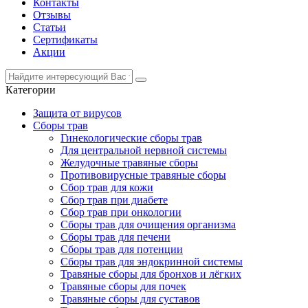
Контакты
Отзывы
Статьи
Сертификаты
Акции
Категории
Защита от вирусов
Сборы трав
Гинекологические сборы трав
Для центральной нервной системы
Желудочные травяные сборы
Противовирусные травяные сборы
Сбор трав для кожи
Сбор трав при диабете
Сбор трав при онкологии
Сборы трав для очищения организма
Сборы трав для печени
Сборы трав для потенции
Сборы трав для эндокринной системы
Травяные сборы для бронхов и лёгких
Травяные сборы для почек
Травяные сборы для суставов