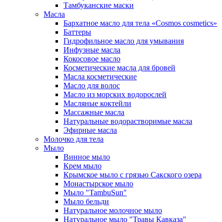
Тамбуканские маски
Масла
Бархатное масло для тела «Cosmos cosmetics»
Баттеры
Гидрофильное масло для умывания
Инфузные масла
Кокосовое масло
Косметические масла для бровей
Масла косметические
Масло для волос
Масло из морских водорослей
Масляные коктейли
Массажные масла
Натуральные водорастворимые масла
Эфирные масла
Молочко для тела
Мыло
Винное мыло
Крем мыло
Крымское мыло с грязью Сакского озера
Монастырское мыло
Мыло "TambuSun"
Мыло бельди
Натуральное молочное мыло
Натуральное мыло "Травы Кавказа"