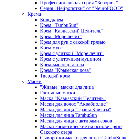
Профессиональная серия "Бизорюк"
Серия "Нейропятки" от "NeuroFOOD"
Крема
Кольдкрем
Крем "TambuSun"
Крем "Кавказский Целитель"
Крем "Море лечит"
Крем для рук с сакской грязью
Крем мусс
Крем с улиткой "Море лечит"
Крем с улиточным муцином
Крем-масло для тела
Крема "Крымская роза"
Твердый крем
Маски
"Живые" маски для лица
Глиняные маски
Маска "Кавказский Целитель"
Маски для волос "Аквабиолис"
Маски для лица "Травы Кавказа"
Маски для лица TambuSun
Маски для лица с активами соков
Маски косметические на основе грязи
Сакского озера
Сыворотки-маски для лица «TambuSun»