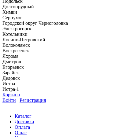
Подольск
Долгопрудный
Химки
Серпухов
Городской округ Черноголовка
Электрогорск
Котельники
Лосино-Петровский
Волоколамск
Воскресенск
Яхрома
Дмитров
Егорьевск
Зарайск
Дедовск
Истра
Истра-1
Корзина
Войти
Регистрация
Каталог
Доставка
Оплата
О нас