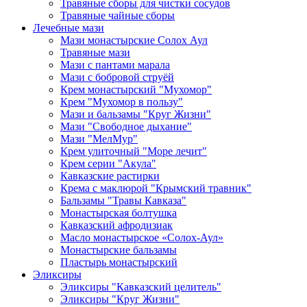
Травяные сборы для чистки сосудов
Травяные чайные сборы
Лечебные мази
Мази монастырские Солох Аул
Травяные мази
Мази с пантами марала
Мази с бобровой струёй
Крем монастырский "Мухомор"
Крем "Мухомор в пользу"
Мази и бальзамы "Круг Жизни"
Мази "Свободное дыхание"
Мази "МелМур"
Крем улиточный "Море лечит"
Крем серии "Акула"
Кавказские растирки
Крема с маклюрой "Крымский травник"
Бальзамы "Травы Кавказа"
Монастырская болтушка
Кавказский афродизиак
Масло монастырское «Солох-Аул»
Монастырские бальзамы
Пластырь монастырский
Эликсиры
Эликсиры "Кавказский целитель"
Эликсиры "Круг Жизни"