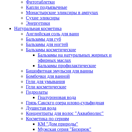
Фитотаблетки
Капли подъязычные
Монастырские эликсиры в ампулах
Сухие эликсиры
Энергетики
Натуральная косметика
Английская соль для ванн
Бальзамы для губ
Бальзамы для ногтей
Бальзамы косметические
Бальзамы на натуральных жирных и
эфирных маслах
Бальзамы профилактические
Бишофитная эмульсия для ванны
Бомбочки для ванной
Гели для умывания
Гели косметические
Гидролаты
Гиалуроновая вода
Грязь Сакскго озера илово-сульфидная
Душистая вода
Концентраты для волос "Аквабиолис"
Косметика по сериям
КМ "Дом природы"
Мужская серия "Бизорюк"