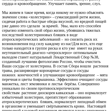
сердца и кровообращение. Улучшает память, зрение, слух.
Мы живем в такое время, когда никому не нужно объяснять
значение слова «холестерин» - сумасшедший ритм жизни,
сидячая работа и быстрые обеды вкусной, но вредной пищей
уже давно это сделали за врачей. Увы, мало кто способен
серьезно изменить свой образ жизни, убоявшись тяжелых
последствий холестериновых бляшек в виде
атеросклеротических заболеваний - но снизить риск их
возникновения под силу каждому из нас!Для всех, кто еще
только находится в группе риска и кто уже имеет на руках
неутешительный диагноз «атеросклероз» оптимальным
выходом станет натуральный Лекарственный Сбор №38,
созданный лучшими фитологами России, чтобы очистить
Ваши сосуды от холестерина. В состав Сбора вошли растения
травы, расширяющие коронарные сосуды и сосуды
нижних конечностей и улучшающие кровообращение – мята
перечная и цветы боярышника. Эффективно очищают сосуды
манжетка, лист земляники и листья берёзы. Совершенно
уникально по своим противосклеротическим
свойствам растение диоскорея кавказская – оно нормализует
избыточный холестерин, препятствует образованию
атеросклеротических бляшек, нормализует липидный обмен
в организме и уменьшает свёртываемость крови. Настоящей
природной кладовой витаминов являются плоды шиповника,