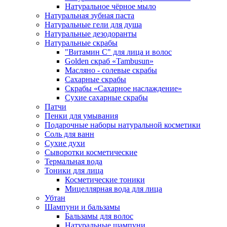
Натуральное чёрное мыло
Натуральная зубная паста
Натуральные гели для душа
Натуральные дезодоранты
Натуральные скрабы
"Витамин С" для лица и волос
Golden скраб «Tambusun»
Масляно - солевые скрабы
Сахарные скрабы
Скрабы «Сахарное наслаждение»
Сухие сахарные скрабы
Патчи
Пенки для умывания
Подарочные наборы натуральной косметики
Соль для ванн
Сухие духи
Сыворотки косметические
Термальная вода
Тоники для лица
Косметические тоники
Мицеллярная вода для лица
Убтан
Шампуни и бальзамы
Бальзамы для волос
Натуральные шампуни