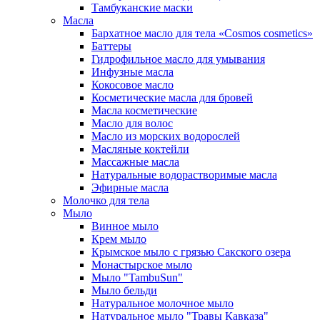
Тамбуканские маски
Масла
Бархатное масло для тела «Cosmos cosmetics»
Баттеры
Гидрофильное масло для умывания
Инфузные масла
Кокосовое масло
Косметические масла для бровей
Масла косметические
Масло для волос
Масло из морских водорослей
Масляные коктейли
Массажные масла
Натуральные водорастворимые масла
Эфирные масла
Молочко для тела
Мыло
Винное мыло
Крем мыло
Крымское мыло с грязью Сакского озера
Монастырское мыло
Мыло "TambuSun"
Мыло бельди
Натуральное молочное мыло
Натуральное мыло "Травы Кавказа"