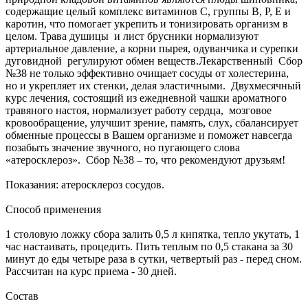
содержащие целый комплекс витаминов С, группы В, Р, Е и
каротин, что помогает укрепить и тонизировать организм в
целом. Трава душицы и лист брусники нормализуют
артериальное давление, а корни пырея, одуванчика и сурепки
дуговидной регулируют обмен веществ.Лекарственный Сбор
№38 не только эффективно очищает сосуды от холестерина,
но и укрепляет их стенки, делая эластичными. Двухмесячный
курс лечения, состоящий из ежедневной чашки ароматного
травяного настоя, нормализует работу сердца, мозговое
кровообращение, улучшит зрение, память, слух, сбалансирует
обменные процессы в Вашем организме и поможет навсегда
позабыть значение звучного, но пугающего слова
«атеросклероз». Сбор №38 – то, что рекомендуют друзьям!
Показания: атеросклероз сосудов.
Способ применения
1 столовую ложку сбора залить 0,5 л кипятка, тепло укутать, 1
час настаивать, процедить. Пить теплым по 0,5 стакана за 30
минут до еды четыре раза в сутки, четвертый раз - перед сном.
Рассчитан на курс приема - 30 дней.
Состав