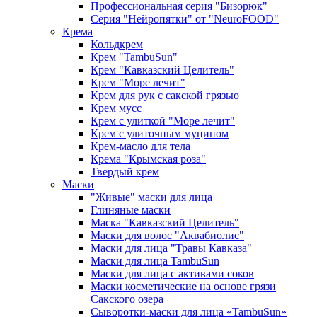
Профессиональная серия "Бизорюк"
Серия "Нейропятки" от "NeuroFOOD"
Крема
Кольдкрем
Крем "TambuSun"
Крем "Кавказский Целитель"
Крем "Море лечит"
Крем для рук с сакской грязью
Крем мусс
Крем с улиткой "Море лечит"
Крем с улиточным муцином
Крем-масло для тела
Крема "Крымская роза"
Твердый крем
Маски
"Живые" маски для лица
Глиняные маски
Маска "Кавказский Целитель"
Маски для волос "Аквабиолис"
Маски для лица "Травы Кавказа"
Маски для лица TambuSun
Маски для лица с активами соков
Маски косметические на основе грязи
Сакского озера
Сыворотки-маски для лица «TambuSun»