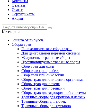
Контакты
Отзывы
Статьи
Сертификаты
Акции
Категории
Защита от вирусов
Сборы трав
Гинекологические сборы трав
Для центральной нервной системы
Желудочные травяные сборы
Противовирусные травяные сборы
Сбор трав для кожи
Сбор трав при диабете
Сбор трав при онкологии
Сборы трав для очищения организма
Сборы трав для печени
Сборы трав для потенции
Сборы трав для эндокринной системы
Травяные сборы для бронхов и лёгких
Травяные сборы для почек
Травяные сборы для суставов