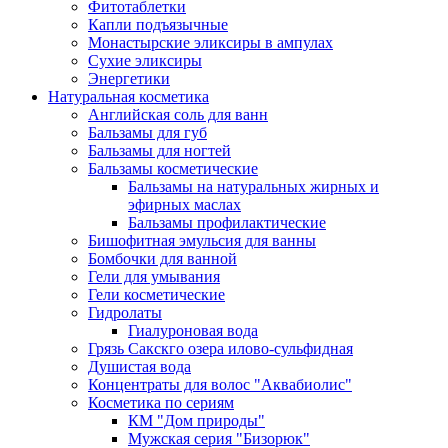
Фитотаблетки
Капли подъязычные
Монастырские эликсиры в ампулах
Сухие эликсиры
Энергетики
Натуральная косметика
Английская соль для ванн
Бальзамы для губ
Бальзамы для ногтей
Бальзамы косметические
Бальзамы на натуральных жирных и
эфирных маслах
Бальзамы профилактические
Бишофитная эмульсия для ванны
Бомбочки для ванной
Гели для умывания
Гели косметические
Гидролаты
Гиалуроновая вода
Грязь Сакскго озера илово-сульфидная
Душистая вода
Концентраты для волос "Аквабиолис"
Косметика по сериям
КМ "Дом природы"
Мужская серия "Бизорюк"