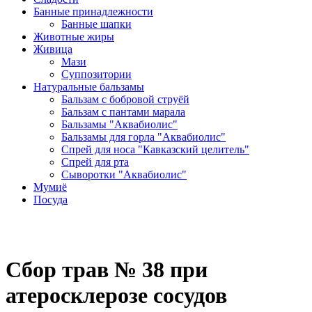
Банные принадлежности
Банные шапки
Животные жиры
Живица
Мази
Суппозитории
Натуральные бальзамы
Бальзам с бобровой струёй
Бальзам с пантами марала
Бальзамы "Аквабиолис"
Бальзамы для горла "Аквабиолис"
Спрей для носа "Кавказский целитель"
Спрей для рта
Сыворотки "Аквабиолис"
Мумиё
Посуда
Сбор трав № 38 при
атеросклерозе сосудов