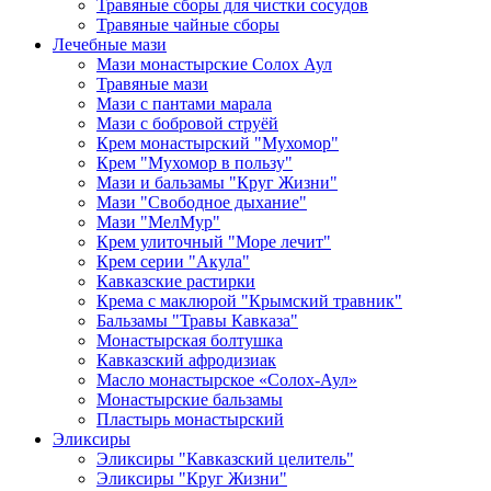
Травяные сборы для чистки сосудов
Травяные чайные сборы
Лечебные мази
Мази монастырские Солох Аул
Травяные мази
Мази с пантами марала
Мази с бобровой струёй
Крем монастырский "Мухомор"
Крем "Мухомор в пользу"
Мази и бальзамы "Круг Жизни"
Мази "Свободное дыхание"
Мази "МелМур"
Крем улиточный "Море лечит"
Крем серии "Акула"
Кавказские растирки
Крема с маклюрой "Крымский травник"
Бальзамы "Травы Кавказа"
Монастырская болтушка
Кавказский афродизиак
Масло монастырское «Солох-Аул»
Монастырские бальзамы
Пластырь монастырский
Эликсиры
Эликсиры "Кавказский целитель"
Эликсиры "Круг Жизни"