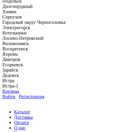
Подольск
Долгопрудный
Химки
Серпухов
Городской округ Черноголовка
Электрогорск
Котельники
Лосино-Петровский
Волоколамск
Воскресенск
Яхрома
Дмитров
Егорьевск
Зарайск
Дедовск
Истра
Истра-1
Корзина
Войти
Регистрация
Каталог
Доставка
Оплата
О нас