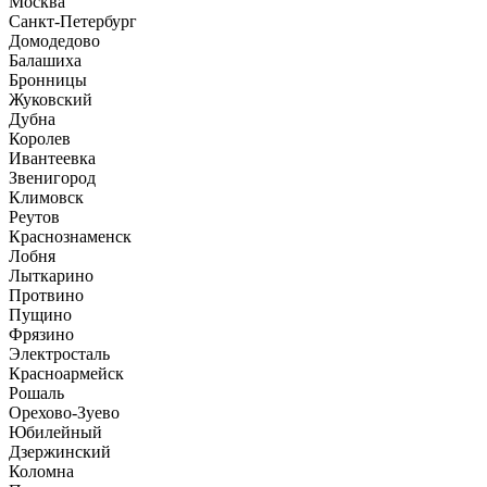
Москва
Санкт-Петербург
Домодедово
Балашиха
Бронницы
Жуковский
Дубна
Королев
Ивантеевка
Звенигород
Климовск
Реутов
Краснознаменск
Лобня
Лыткарино
Протвино
Пущино
Фрязино
Электросталь
Красноармейск
Рошаль
Орехово-Зуево
Юбилейный
Дзержинский
Коломна