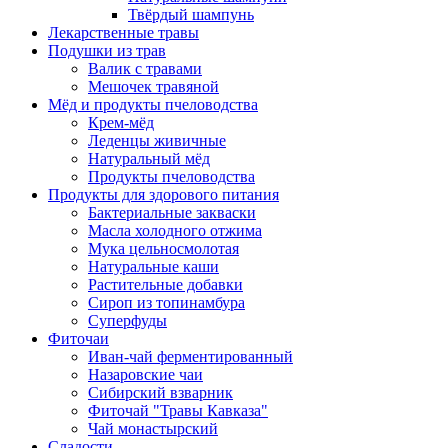
Твёрдый шампунь
Лекарственные травы
Подушки из трав
Валик с травами
Мешочек травяной
Мёд и продукты пчеловодства
Крем-мёд
Леденцы живичные
Натуральный мёд
Продукты пчеловодства
Продукты для здорового питания
Бактериальные закваски
Масла холодного отжима
Мука цельносмолотая
Натуральные каши
Растительные добавки
Сироп из топинамбура
Суперфуды
Фиточаи
Иван-чай ферментированный
Назаровские чаи
Сибирский взварник
Фиточай "Травы Кавказа"
Чай монастырский
Сладости