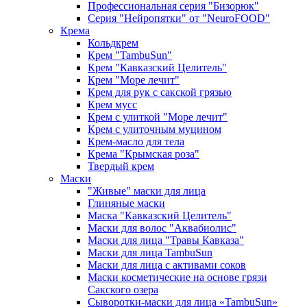
Профессиональная серия "Бизорюк"
Серия "Нейропятки" от "NeuroFOOD"
Крема
Кольдкрем
Крем "TambuSun"
Крем "Кавказский Целитель"
Крем "Море лечит"
Крем для рук с сакской грязью
Крем мусс
Крем с улиткой "Море лечит"
Крем с улиточным муцином
Крем-масло для тела
Крема "Крымская роза"
Твердый крем
Маски
"Живые" маски для лица
Глиняные маски
Маска "Кавказский Целитель"
Маски для волос "Аквабиолис"
Маски для лица "Травы Кавказа"
Маски для лица TambuSun
Маски для лица с активами соков
Маски косметические на основе грязи
Сакского озера
Сыворотки-маски для лица «TambuSun»