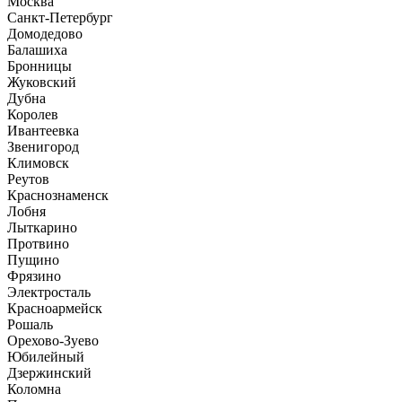
Москва
Санкт-Петербург
Домодедово
Балашиха
Бронницы
Жуковский
Дубна
Королев
Ивантеевка
Звенигород
Климовск
Реутов
Краснознаменск
Лобня
Лыткарино
Протвино
Пущино
Фрязино
Электросталь
Красноармейск
Рошаль
Орехово-Зуево
Юбилейный
Дзержинский
Коломна