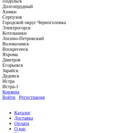
Подольск
Долгопрудный
Химки
Серпухов
Городской округ Черноголовка
Электрогорск
Котельники
Лосино-Петровский
Волоколамск
Воскресенск
Яхрома
Дмитров
Егорьевск
Зарайск
Дедовск
Истра
Истра-1
Корзина
Войти
Регистрация
Каталог
Доставка
Оплата
О нас