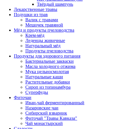
Твёрдый шампунь
Лекарственные травы
Подушки из трав
Валик с травами
Мешочек травяной
Мёд и продукты пчеловодства
Крем-мёд
Леденцы живичные
Натуральный мёд
Продукты пчеловодства
Продукты для здорового питания
Бактериальные закваски
Масла холодного отжима
Мука цельносмолотая
Натуральные каши
Растительные добавки
Сироп из топинамбура
Суперфуды
Фиточаи
Иван-чай ферментированный
Назаровские чаи
Сибирский взварник
Фиточай "Травы Кавказа"
Чай монастырский
Сладости