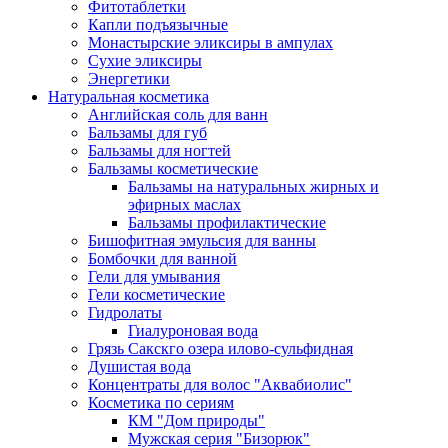
Фитотаблетки
Капли подъязычные
Монастырские эликсиры в ампулах
Сухие эликсиры
Энергетики
Натуральная косметика
Английская соль для ванн
Бальзамы для губ
Бальзамы для ногтей
Бальзамы косметические
Бальзамы на натуральных жирных и
эфирных маслах
Бальзамы профилактические
Бишофитная эмульсия для ванны
Бомбочки для ванной
Гели для умывания
Гели косметические
Гидролаты
Гиалуроновая вода
Грязь Сакскго озера илово-сульфидная
Душистая вода
Концентраты для волос "Аквабиолис"
Косметика по сериям
КМ "Дом природы"
Мужская серия "Бизорюк"