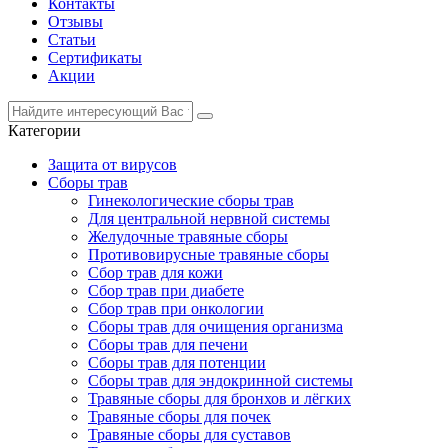
Контакты
Отзывы
Статьи
Сертификаты
Акции
Категории
Защита от вирусов
Сборы трав
Гинекологические сборы трав
Для центральной нервной системы
Желудочные травяные сборы
Противовирусные травяные сборы
Сбор трав для кожи
Сбор трав при диабете
Сбор трав при онкологии
Сборы трав для очищения организма
Сборы трав для печени
Сборы трав для потенции
Сборы трав для эндокринной системы
Травяные сборы для бронхов и лёгких
Травяные сборы для почек
Травяные сборы для суставов