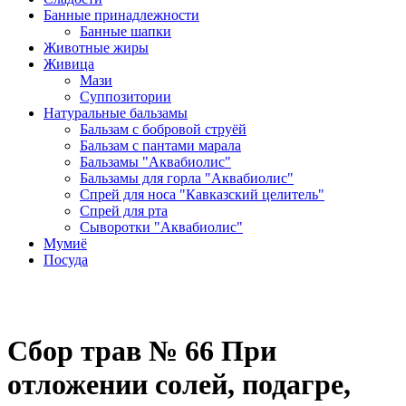
Банные принадлежности
Банные шапки
Животные жиры
Живица
Мази
Суппозитории
Натуральные бальзамы
Бальзам с бобровой струёй
Бальзам с пантами марала
Бальзамы "Аквабиолис"
Бальзамы для горла "Аквабиолис"
Спрей для носа "Кавказский целитель"
Спрей для рта
Сыворотки "Аквабиолис"
Мумиё
Посуда
Сбор трав № 66 При
отложении солей, подагре,