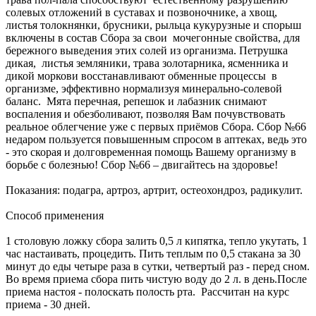
солевых отложений в суставах и позвоночнике, а хвощ,
листья толокнянки, брусники, рыльца кукурузные и спорыш
включены в состав Сбора за свои мочегонные свойства, для
бережного выведения этих солей из организма. Петрушка
дикая, листья земляники, трава золотарника, ясменника и
дикой моркови восстанавливают обменные процессы в
организме, эффективно нормализуя минерально-солевой
баланс. Мята перечная, репешок и лабазник снимают
воспаления и обезболивают, позволяя Вам почувствовать
реальное облегчение уже с первых приёмов Сбора. Сбор №66
недаром пользуется повышенным спросом в аптеках, ведь это
- это скорая и долговременная помощь Вашему организму в
борьбе с болезнью! Сбор №66 – двигайтесь на здоровье!
Показания: подагра, артроз, артрит, остеохондроз, радикулит.
Способ применения
1 столовую ложку сбора залить 0,5 л кипятка, тепло укутать, 1
час настаивать, процедить. Пить теплым по 0,5 стакана за 30
минут до еды четыре раза в сутки, четвертый раз - перед сном.
Во время приема сбора пить чистую воду до 2 л. в день.После
приема настоя - полоскать полость рта. Рассчитан на курс
приема - 30 дней.