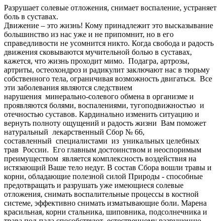
Разрушает солевые отложения, снимает воспаление, устраняет
боль в суставах.
Движение – это жизнь! Кому принадлежит это высказывание
большинство из нас уже и не припомнит, но в его
справедливости не усомнится никто. Когда свобода и радость
движения сковываются мучительной болью в суставах,
кажется, что жизнь проходит мимо. Подагра, артрозы,
артриты, остеохондроз и радикулит заключают нас в тюрьму
собственного тела, ограничивая возможность двигаться. Все
эти заболевания являются следствием
нарушения минерально-солевого обмена в организме и
проявляются болями, воспалениями, тугоподвижностью и
отечностью суставов. Кардинально изменить ситуацию и
вернуть полноту ощущений и радость жизни Вам поможет
натуральный лекарственный Сбор № 66,
составленный специалистами из уникальных целебных
трав России. Его главным достоинством и неоспоримым
преимуществом является комплексность воздействия на
истязающий Ваше тело недуг. В состав Сбора вошли травы и
корни, обладающие полезной силой Природы - способные
предотвращать и разрушать уже имеющиеся солевые
отложения, снимать воспалительные процессы в костной
системе, эффективно снимать изматывающие боли. Марена
красильная, корни стальника, шиповника, подсолнечника и
трава пол-пала способствуют естественному разрушению