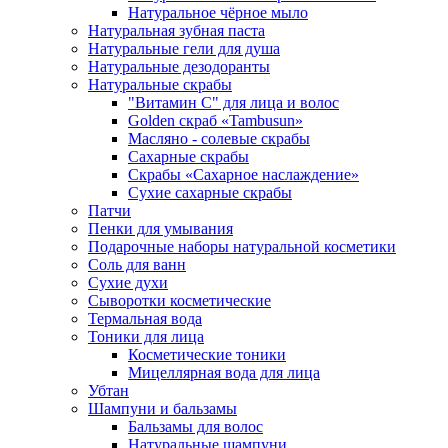
Натуральное чёрное мыло
Натуральная зубная паста
Натуральные гели для душа
Натуральные дезодоранты
Натуральные скрабы
"Витамин С" для лица и волос
Golden скраб «Tambusun»
Масляно - солевые скрабы
Сахарные скрабы
Скрабы «Сахарное наслаждение»
Сухие сахарные скрабы
Патчи
Пенки для умывания
Подарочные наборы натуральной косметики
Соль для ванн
Сухие духи
Сыворотки косметические
Термальная вода
Тоники для лица
Косметические тоники
Мицеллярная вода для лица
Убтан
Шампуни и бальзамы
Бальзамы для волос
Натуральные шампуни