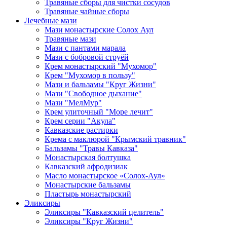
Травяные сборы для чистки сосудов
Травяные чайные сборы
Лечебные мази
Мази монастырские Солох Аул
Травяные мази
Мази с пантами марала
Мази с бобровой струёй
Крем монастырский "Мухомор"
Крем "Мухомор в пользу"
Мази и бальзамы "Круг Жизни"
Мази "Свободное дыхание"
Мази "МелМур"
Крем улиточный "Море лечит"
Крем серии "Акула"
Кавказские растирки
Крема с маклюрой "Крымский травник"
Бальзамы "Травы Кавказа"
Монастырская болтушка
Кавказский афродизиак
Масло монастырское «Солох-Аул»
Монастырские бальзамы
Пластырь монастырский
Эликсиры
Эликсиры "Кавказский целитель"
Эликсиры "Круг Жизни"