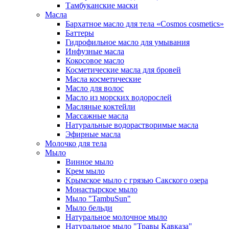
Тамбуканские маски
Масла
Бархатное масло для тела «Cosmos cosmetics»
Баттеры
Гидрофильное масло для умывания
Инфузные масла
Кокосовое масло
Косметические масла для бровей
Масла косметические
Масло для волос
Масло из морских водорослей
Масляные коктейли
Массажные масла
Натуральные водорастворимые масла
Эфирные масла
Молочко для тела
Мыло
Винное мыло
Крем мыло
Крымское мыло с грязью Сакского озера
Монастырское мыло
Мыло "TambuSun"
Мыло бельди
Натуральное молочное мыло
Натуральное мыло "Травы Кавказа"