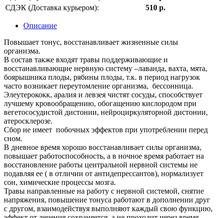
СДЭК (Доставка курьером):
510 р.
Описание
Повышает тонус, восстанавливает жизненные силы
организма.
В состав также входят травы поддерживающие и
восстанавливающие нервную систему –лаванда, вахта, мята,
боярышника плоды, рябины плоды, т.к. в период нагрузок
часто возникает переутомление организма, бессонница.
Элеутерококк, аралия и левзея чистят сосуды, способствует
лучшему кровообращению, обогащению кислородом при
вегетососудистой дистонии, нейроциркуляторной дистонии,
атеросклерозе.
Сбор не имеет побочных эффектов при употреблении перед
сном.
В дневное время хорошо восстанавливает силы организма,
повышает работоспособность, а в ночное время работает на
восстановление работы центральной нервной системы не
подавляя ее ( в отличии от антидепрессантов), нормализует
сон, химические процессы мозга.
Травы направленные на работу с нервной системой, снятие
напряжения, повышение тонуса работают в дополнении друг
с другом, взаимодействуя выполняют каждый свою функцию,
эффект от лечения сохраняется, а не проходит через время.