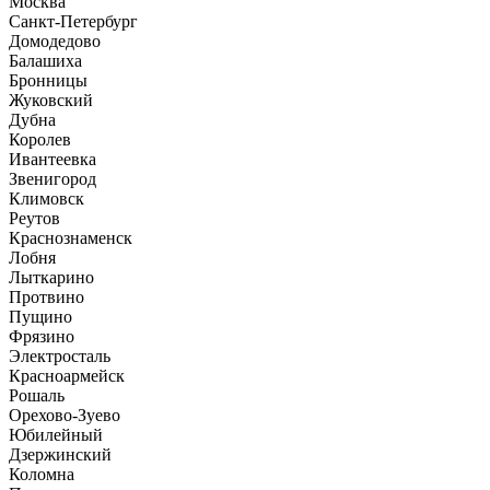
Москва
Санкт-Петербург
Домодедово
Балашиха
Бронницы
Жуковский
Дубна
Королев
Ивантеевка
Звенигород
Климовск
Реутов
Краснознаменск
Лобня
Лыткарино
Протвино
Пущино
Фрязино
Электросталь
Красноармейск
Рошаль
Орехово-Зуево
Юбилейный
Дзержинский
Коломна