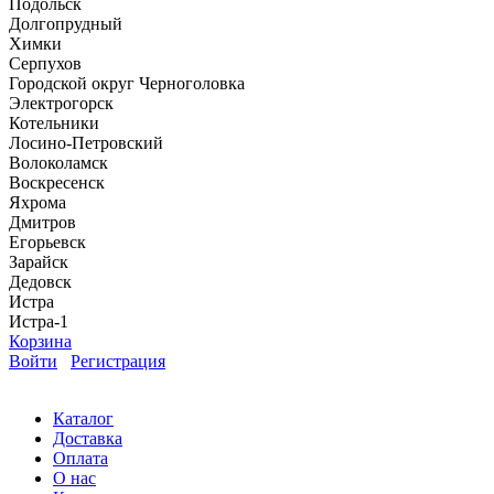
Подольск
Долгопрудный
Химки
Серпухов
Городской округ Черноголовка
Электрогорск
Котельники
Лосино-Петровский
Волоколамск
Воскресенск
Яхрома
Дмитров
Егорьевск
Зарайск
Дедовск
Истра
Истра-1
Корзина
Войти
Регистрация
Каталог
Доставка
Оплата
О нас