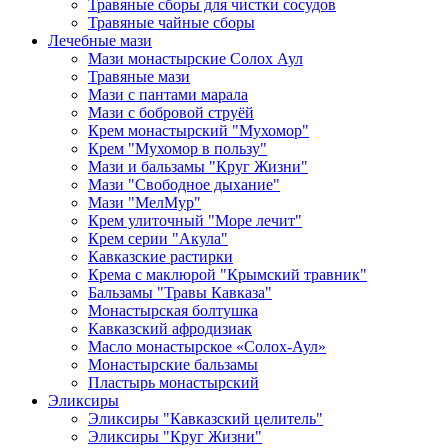
Травяные сборы для чистки сосудов
Травяные чайные сборы
Лечебные мази
Мази монастырские Солох Аул
Травяные мази
Мази с пантами марала
Мази с бобровой струёй
Крем монастырский "Мухомор"
Крем "Мухомор в пользу"
Мази и бальзамы "Круг Жизни"
Мази "Свободное дыхание"
Мази "МелМур"
Крем улиточный "Море лечит"
Крем серии "Акула"
Кавказские растирки
Крема с маклюрой "Крымский травник"
Бальзамы "Травы Кавказа"
Монастырская болтушка
Кавказский афродизиак
Масло монастырское «Солох-Аул»
Монастырские бальзамы
Пластырь монастырский
Эликсиры
Эликсиры "Кавказский целитель"
Эликсиры "Круг Жизни"