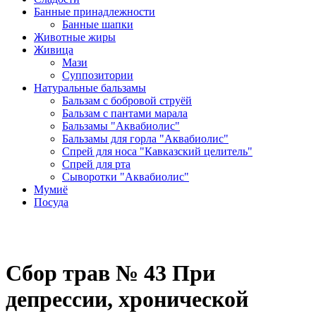
Банные принадлежности
Банные шапки
Животные жиры
Живица
Мази
Суппозитории
Натуральные бальзамы
Бальзам с бобровой струёй
Бальзам с пантами марала
Бальзамы "Аквабиолис"
Бальзамы для горла "Аквабиолис"
Спрей для носа "Кавказский целитель"
Спрей для рта
Сыворотки "Аквабиолис"
Мумиё
Посуда
Сбор трав № 43 При
депрессии, хронической