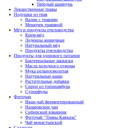
Твёрдый шампунь
Лекарственные травы
Подушки из трав
Валик с травами
Мешочек травяной
Мёд и продукты пчеловодства
Крем-мёд
Леденцы живичные
Натуральный мёд
Продукты пчеловодства
Продукты для здорового питания
Бактериальные закваски
Масла холодного отжима
Мука цельносмолотая
Натуральные каши
Растительные добавки
Сироп из топинамбура
Суперфуды
Фиточаи
Иван-чай ферментированный
Назаровские чаи
Сибирский взварник
Фиточай "Травы Кавказа"
Чай монастырский
Сладости