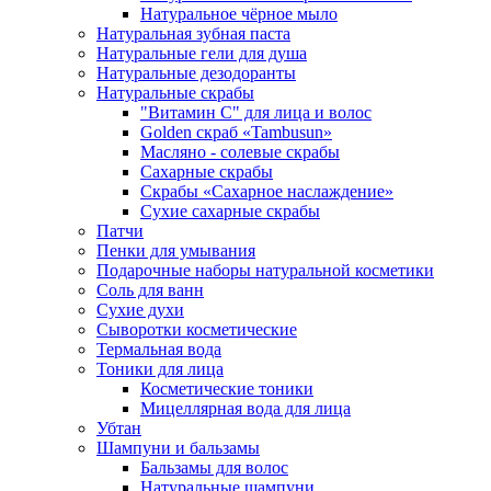
Натуральное чёрное мыло
Натуральная зубная паста
Натуральные гели для душа
Натуральные дезодоранты
Натуральные скрабы
"Витамин С" для лица и волос
Golden скраб «Tambusun»
Масляно - солевые скрабы
Сахарные скрабы
Скрабы «Сахарное наслаждение»
Сухие сахарные скрабы
Патчи
Пенки для умывания
Подарочные наборы натуральной косметики
Соль для ванн
Сухие духи
Сыворотки косметические
Термальная вода
Тоники для лица
Косметические тоники
Мицеллярная вода для лица
Убтан
Шампуни и бальзамы
Бальзамы для волос
Натуральные шампуни