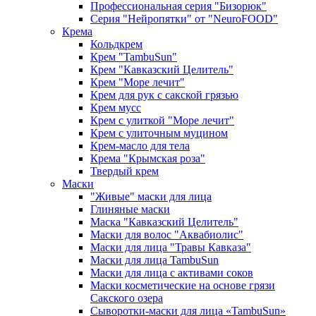
Профессиональная серия "Бизорюк"
Серия "Нейропятки" от "NeuroFOOD"
Крема
Кольдкрем
Крем "TambuSun"
Крем "Кавказский Целитель"
Крем "Море лечит"
Крем для рук с сакской грязью
Крем мусс
Крем с улиткой "Море лечит"
Крем с улиточным муцином
Крем-масло для тела
Крема "Крымская роза"
Твердый крем
Маски
"Живые" маски для лица
Глиняные маски
Маска "Кавказский Целитель"
Маски для волос "Аквабиолис"
Маски для лица "Травы Кавказа"
Маски для лица TambuSun
Маски для лица с активами соков
Маски косметические на основе грязи
Сакского озера
Сыворотки-маски для лица «TambuSun»