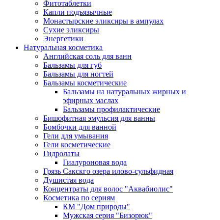
Фитотаблетки
Капли подъязычные
Монастырские эликсиры в ампулах
Сухие эликсиры
Энергетики
Натуральная косметика
Английская соль для ванн
Бальзамы для губ
Бальзамы для ногтей
Бальзамы косметические
Бальзамы на натуральных жирных и
эфирных маслах
Бальзамы профилактические
Бишофитная эмульсия для ванны
Бомбочки для ванной
Гели для умывания
Гели косметические
Гидролаты
Гиалуроновая вода
Грязь Сакскго озера илово-сульфидная
Душистая вода
Концентраты для волос "Аквабиолис"
Косметика по сериям
КМ "Дом природы"
Мужская серия "Бизорюк"