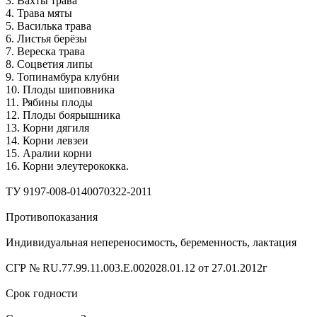
3. Вахты трава
4. Трава мяты
5. Василька трава
6. Листья берёзы
7. Вереска трава
8. Соцветия липы
9. Топинамбура клубни
10. Плоды шиповника
11. Рябины плоды
12. Плоды боярышника
13. Корни дягиля
14. Корни левзеи
15. Аралии корни
16. Корни элеутерококка.
ТУ 9197-008-0140070322-2011
Противопоказания
Индивидуальная непереносимость, беременность, лактация
СГР № RU.77.99.11.003.Е.002028.01.12 от 27.01.2012г
Срок годности