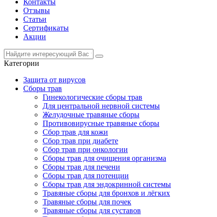
Контакты
Отзывы
Статьи
Сертификаты
Акции
Категории
Защита от вирусов
Сборы трав
Гинекологические сборы трав
Для центральной нервной системы
Желудочные травяные сборы
Противовирусные травяные сборы
Сбор трав для кожи
Сбор трав при диабете
Сбор трав при онкологии
Сборы трав для очищения организма
Сборы трав для печени
Сборы трав для потенции
Сборы трав для эндокринной системы
Травяные сборы для бронхов и лёгких
Травяные сборы для почек
Травяные сборы для суставов