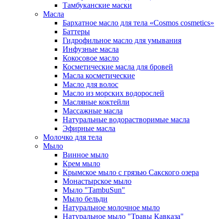
Тамбуканские маски
Масла
Бархатное масло для тела «Cosmos cosmetics»
Баттеры
Гидрофильное масло для умывания
Инфузные масла
Кокосовое масло
Косметические масла для бровей
Масла косметические
Масло для волос
Масло из морских водорослей
Масляные коктейли
Массажные масла
Натуральные водорастворимые масла
Эфирные масла
Молочко для тела
Мыло
Винное мыло
Крем мыло
Крымское мыло с грязью Сакского озера
Монастырское мыло
Мыло "TambuSun"
Мыло бельди
Натуральное молочное мыло
Натуральное мыло "Травы Кавказа"