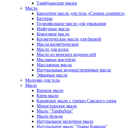
Тамбуканские маски
Масла
Бархатное масло для тела «Cosmos cosmetics»
Баттеры
Гидрофильное масло для умывания
Инфузные масла
Кокосовое масло
Косметические масла для бровей
Масла косметические
Масло для волос
Масло из морских водорослей
Масляные коктейли
Массажные масла
Натуральные водорастворимые масла
Эфирные масла
Молочко для тела
Мыло
Винное мыло
Крем мыло
Крымское мыло с грязью Сакского озера
Монастырское мыло
Мыло "TambuSun"
Мыло бельди
Натуральное молочное мыло
Натуральное мыло "Травы Кавказа"