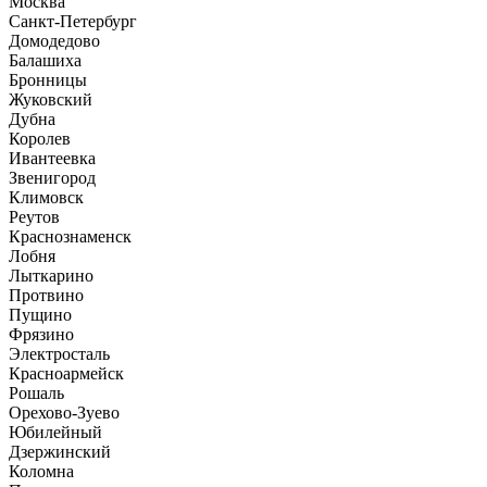
Москва
Санкт-Петербург
Домодедово
Балашиха
Бронницы
Жуковский
Дубна
Королев
Ивантеевка
Звенигород
Климовск
Реутов
Краснознаменск
Лобня
Лыткарино
Протвино
Пущино
Фрязино
Электросталь
Красноармейск
Рошаль
Орехово-Зуево
Юбилейный
Дзержинский
Коломна