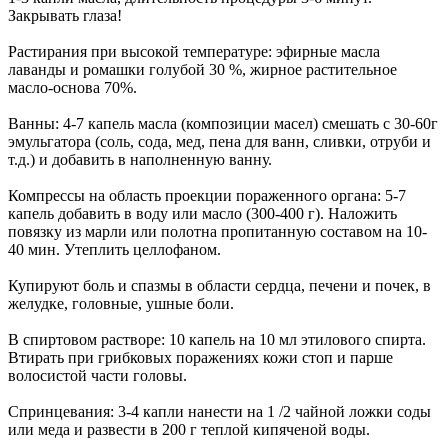
Закрывать глаза!
Растирания при высокой температуре: эфирные масла
лаванды и ромашки голубой 30 %, жирное растительное
масло-основа 70%.
Ванны: 4-7 капель масла (композиции масел) смешать с 30-60г
эмульгатора (соль, сода, мед, пена для ванн, сливки, отруби и
т.д.) и добавить в наполненную ванну.
Компрессы на область проекции пораженного органа: 5-7
капель добавить в воду или масло (300-400 г). Наложить
повязку из марли или полотна пропитанную составом на 10-
40 мин. Утеплить целлофаном.
Купируют боль и спазмы в области сердца, печени и почек, в
желудке, головные, ушные боли.
В спиртовом растворе: 10 капель на 10 мл этилового спирта.
Втирать при грибковых поражениях кожи стоп и парше
волосистой части головы.
Спринцевания: 3-4 капли нанести на 1 /2 чайной ложки соды
или меда и развести в 200 г теплой кипяченой воды.