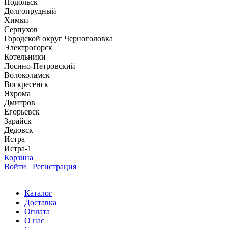
Подольск
Долгопрудный
Химки
Серпухов
Городской округ Черноголовка
Электрогорск
Котельники
Лосино-Петровский
Волоколамск
Воскресенск
Яхрома
Дмитров
Егорьевск
Зарайск
Дедовск
Истра
Истра-1
Корзина
Войти
Регистрация
Каталог
Доставка
Оплата
О нас