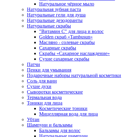
Натуральное чёрное мыло
Натуральная зубная паста
Натуральные гели для душа
Натуральные дезодоранты
Натуральные скрабы
"Витамин С" для лица и волос
Golden скраб «Tambusun»
Масляно - солевые скрабы
Сахарные скрабы
Скрабы «Сахарное наслаждение»
Сухие сахарные скрабы
Патчи
Пенки для умывания
Подарочные наборы натуральной косметики
Соль для ванн
Сухие духи
Сыворотки косметические
Термальная вода
Тоники для лица
Косметические тоники
Мицеллярная вода для лица
Убтан
Шампуни и бальзамы
Бальзамы для волос
Натуральные шампуни