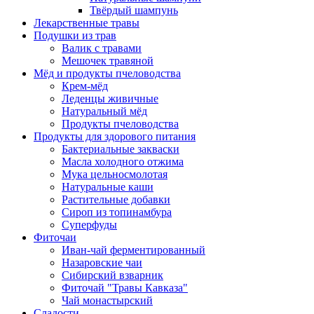
Твёрдый шампунь
Лекарственные травы
Подушки из трав
Валик с травами
Мешочек травяной
Мёд и продукты пчеловодства
Крем-мёд
Леденцы живичные
Натуральный мёд
Продукты пчеловодства
Продукты для здорового питания
Бактериальные закваски
Масла холодного отжима
Мука цельносмолотая
Натуральные каши
Растительные добавки
Сироп из топинамбура
Суперфуды
Фиточаи
Иван-чай ферментированный
Назаровские чаи
Сибирский взварник
Фиточай "Травы Кавказа"
Чай монастырский
Сладости