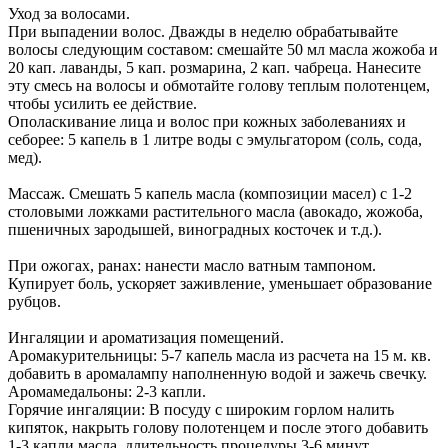
Уход за волосами.
При выпадении волос. Дважды в неделю обрабатывайте
волосы следующим составом: смешайте 50 мл масла жожоба и
20 кап. лаванды, 5 кап. розмарина, 2 кап. чабреца. Нанесите
эту смесь на волосы и обмотайте голову теплым полотенцем,
чтобы усилить ее действие.
Ополаскивание лица и волос при кожных заболеваниях и
себорее: 5 капель в 1 литре воды с эмульгатором (соль, сода,
мед).
Массаж. Смешать 5 капель масла (композиции масел) с 1-2
столовыми ложками растительного масла (авокадо, жожоба,
пшеничных зародышей, виноградных косточек и т.д.).
При ожогах, ранах: нанести масло ватным тампоном.
Купирует боль, ускоряет заживление, уменьшает образование
рубцов.
Ингаляции и ароматизация помещений.
Аромакурительницы: 5-7 капель масла из расчета на 15 м. кв.
добавить в аромалампу наполненную водой и зажечь свечку.
Аромамедальоны: 2-3 капли.
Горячие ингаляции: В посуду с широким горлом налить
кипяток, накрыть голову полотенцем и после этого добавить
1-3 капли масла, длительность процедуры 3-6 минут.