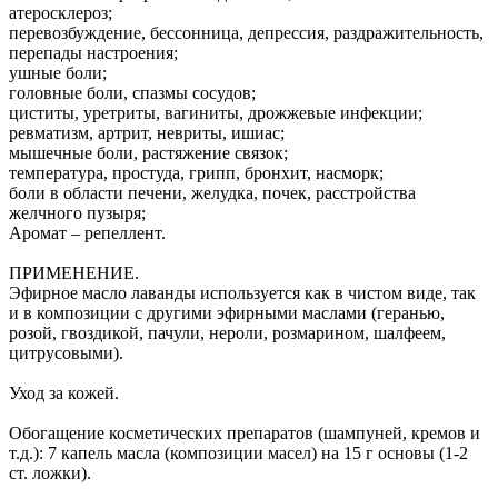
атеросклероз;
перевозбуждение, бессонница, депрессия, раздражительность,
перепады настроения;
ушные боли;
головные боли, спазмы сосудов;
циститы, уретриты, вагиниты, дрожжевые инфекции;
ревматизм, артрит, невриты, ишиас;
мышечные боли, растяжение связок;
температура, простуда, грипп, бронхит, насморк;
боли в области печени, желудка, почек, расстройства
желчного пузыря;
Аромат – репеллент.
ПРИМЕНЕНИЕ.
Эфирное масло лаванды используется как в чистом виде, так
и в композиции с другими эфирными маслами (геранью,
розой, гвоздикой, пачули, нероли, розмарином, шалфеем,
цитрусовыми).
Уход за кожей.
Обогащение косметических препаратов (шампуней, кремов и
т.д.): 7 капель масла (композиции масел) на 15 г основы (1-2
ст. ложки).