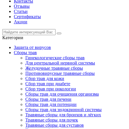
Контакты
Отзывы
Статьи
Сертификаты
Акции
Категории
Защита от вирусов
Сборы трав
Гинекологические сборы трав
Для центральной нервной системы
Желудочные травяные сборы
Противовирусные травяные сборы
Сбор трав для кожи
Сбор трав при диабете
Сбор трав при онкологии
Сборы трав для очищения организма
Сборы трав для печени
Сборы трав для потенции
Сборы трав для эндокринной системы
Травяные сборы для бронхов и лёгких
Травяные сборы для почек
Травяные сборы для суставов