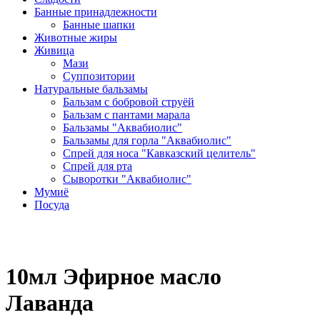
Банные принадлежности
Банные шапки
Животные жиры
Живица
Мази
Суппозитории
Натуральные бальзамы
Бальзам с бобровой струёй
Бальзам с пантами марала
Бальзамы "Аквабиолис"
Бальзамы для горла "Аквабиолис"
Спрей для носа "Кавказский целитель"
Спрей для рта
Сыворотки "Аквабиолис"
Мумиё
Посуда
10мл Эфирное масло
Лаванда