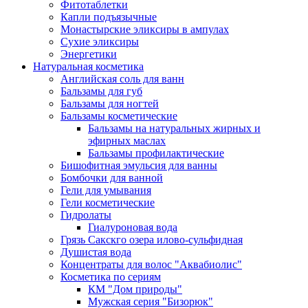
Фитотаблетки
Капли подъязычные
Монастырские эликсиры в ампулах
Сухие эликсиры
Энергетики
Натуральная косметика
Английская соль для ванн
Бальзамы для губ
Бальзамы для ногтей
Бальзамы косметические
Бальзамы на натуральных жирных и
эфирных маслах
Бальзамы профилактические
Бишофитная эмульсия для ванны
Бомбочки для ванной
Гели для умывания
Гели косметические
Гидролаты
Гиалуроновая вода
Грязь Сакскго озера илово-сульфидная
Душистая вода
Концентраты для волос "Аквабиолис"
Косметика по сериям
КМ "Дом природы"
Мужская серия "Бизорюк"