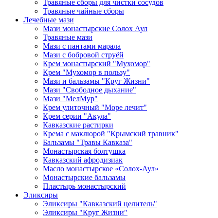
Травяные сборы для чистки сосудов
Травяные чайные сборы
Лечебные мази
Мази монастырские Солох Аул
Травяные мази
Мази с пантами марала
Мази с бобровой струёй
Крем монастырский "Мухомор"
Крем "Мухомор в пользу"
Мази и бальзамы "Круг Жизни"
Мази "Свободное дыхание"
Мази "МелМур"
Крем улиточный "Море лечит"
Крем серии "Акула"
Кавказские растирки
Крема с маклюрой "Крымский травник"
Бальзамы "Травы Кавказа"
Монастырская болтушка
Кавказский афродизиак
Масло монастырское «Солох-Аул»
Монастырские бальзамы
Пластырь монастырский
Эликсиры
Эликсиры "Кавказский целитель"
Эликсиры "Круг Жизни"