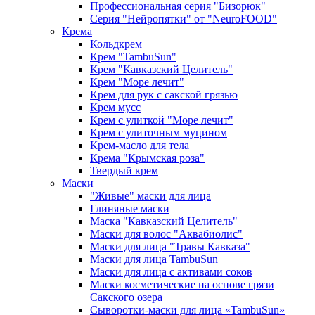
Профессиональная серия "Бизорюк"
Серия "Нейропятки" от "NeuroFOOD"
Крема
Кольдкрем
Крем "TambuSun"
Крем "Кавказский Целитель"
Крем "Море лечит"
Крем для рук с сакской грязью
Крем мусс
Крем с улиткой "Море лечит"
Крем с улиточным муцином
Крем-масло для тела
Крема "Крымская роза"
Твердый крем
Маски
"Живые" маски для лица
Глиняные маски
Маска "Кавказский Целитель"
Маски для волос "Аквабиолис"
Маски для лица "Травы Кавказа"
Маски для лица TambuSun
Маски для лица с активами соков
Маски косметические на основе грязи
Сакского озера
Сыворотки-маски для лица «TambuSun»