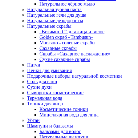
Натуральное чёрное мыло
Натуральная зубная паста
Натуральные гели для душа
Натуральные дезодоранты
Натуральные скрабы
"Витамин С" для лица и волос
Golden скраб «Tambusun»
Масляно - солевые скрабы
Сахарные скрабы
Скрабы «Сахарное наслаждение»
Сухие сахарные скрабы
Патчи
Пенки для умывания
Подарочные наборы натуральной косметики
Соль для ванн
Сухие духи
Сыворотки косметические
Термальная вода
Тоники для лица
Косметические тоники
Мицеллярная вода для лица
Убтан
Шампуни и бальзамы
Бальзамы для волос
Натуральные шампуни