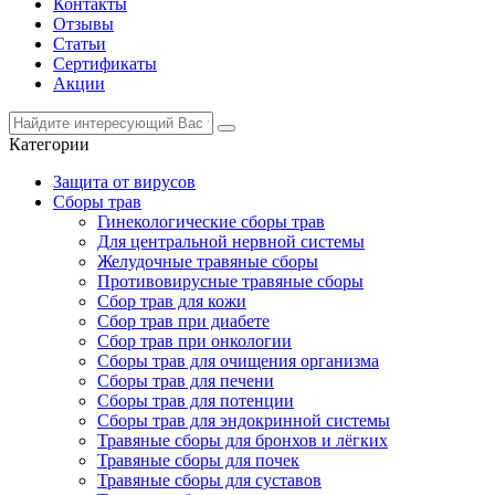
Контакты
Отзывы
Статьи
Сертификаты
Акции
Категории
Защита от вирусов
Сборы трав
Гинекологические сборы трав
Для центральной нервной системы
Желудочные травяные сборы
Противовирусные травяные сборы
Сбор трав для кожи
Сбор трав при диабете
Сбор трав при онкологии
Сборы трав для очищения организма
Сборы трав для печени
Сборы трав для потенции
Сборы трав для эндокринной системы
Травяные сборы для бронхов и лёгких
Травяные сборы для почек
Травяные сборы для суставов