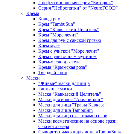
Профессиональная серия "Бизорюк"
Серия "Нейропятки" от "NeuroFOOD"
Крема
Кольдкрем
Крем "TambuSun"
Крем "Кавказский Целитель"
Крем "Море лечит"
Крем для рук с сакской грязью
Крем мусс
Крем с улиткой "Море лечит"
Крем с улиточным муцином
Крем-масло для тела
Крема "Крымская роза"
Твердый крем
Маски
"Живые" маски для лица
Глиняные маски
Маска "Кавказский Целитель"
Маски для волос "Аквабиолис"
Маски для лица "Травы Кавказа"
Маски для лица TambuSun
Маски для лица с активами соков
Маски косметические на основе грязи
Сакского озера
Сыворотки-маски для лица «TambuSun»