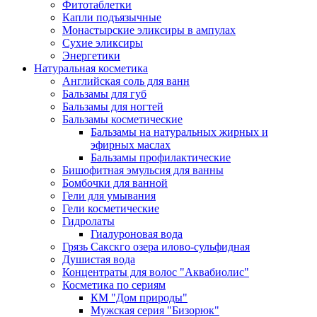
Фитотаблетки
Капли подъязычные
Монастырские эликсиры в ампулах
Сухие эликсиры
Энергетики
Натуральная косметика
Английская соль для ванн
Бальзамы для губ
Бальзамы для ногтей
Бальзамы косметические
Бальзамы на натуральных жирных и
эфирных маслах
Бальзамы профилактические
Бишофитная эмульсия для ванны
Бомбочки для ванной
Гели для умывания
Гели косметические
Гидролаты
Гиалуроновая вода
Грязь Сакскго озера илово-сульфидная
Душистая вода
Концентраты для волос "Аквабиолис"
Косметика по сериям
КМ "Дом природы"
Мужская серия "Бизорюк"