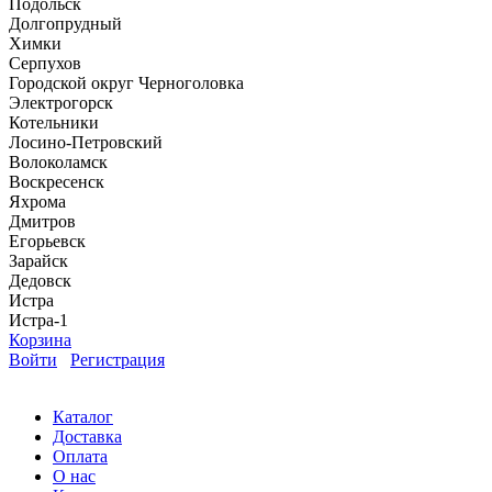
Подольск
Долгопрудный
Химки
Серпухов
Городской округ Черноголовка
Электрогорск
Котельники
Лосино-Петровский
Волоколамск
Воскресенск
Яхрома
Дмитров
Егорьевск
Зарайск
Дедовск
Истра
Истра-1
Корзина
Войти
Регистрация
Каталог
Доставка
Оплата
О нас