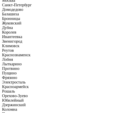
Москва
Санкт-Петербург
Домодедово
Балашиха
Бронницы
Жуковский
Дубна
Королев
Ивантеевка
Звенигород
Климовск
Реутов
Краснознаменск
Лобня
Лыткарино
Протвино
Пущино
Фрязино
Электросталь
Красноармейск
Рошаль
Орехово-Зуево
Юбилейный
Дзержинский
Коломна