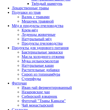
Твёрдый шампунь
Лекарственные травы
Подушки из трав
Валик с травами
Мешочек травяной
Мёд и продукты пчеловодства
Крем-мёд
Леденцы живичные
Натуральный мёд
Продукты пчеловодства
Продукты для здорового питания
Бактериальные закваски
Масла холодного отжима
Мука цельносмолотая
Натуральные каши
Растительные добавки
Сироп из топинамбура
Суперфуды
Фиточаи
Иван-чай ферментированный
Назаровские чаи
Сибирский взварник
Фиточай "Травы Кавказа"
Чай монастырский
Сладости