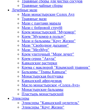
Травяные сборы для чистки сосудов
Травяные чайные сборы
Лечебные мази
Мази монастырские Солох Аул
Травяные мази
Мази с пантами марала
Мази с бобровой струёй
Крем монастырский "Мухомор"
Крем "Мухомор в пользу"
Мази и бальзамы "Круг Жизни"
Мази "Свободное дыхание"
Мази "МелМур"
Крем улиточный "Море лечит"
Крем серии "Акула"
Кавказские растирки
Крема с маклюрой "Крымский травник"
Бальзамы "Травы Кавказа"
Монастырская болтушка
Кавказский афродизиак
Масло монастырское «Солох-Аул»
Монастырские бальзамы
Пластырь монастырский
Эликсиры
Эликсиры "Кавказский целитель"
Эликсиры "Круг Жизни"