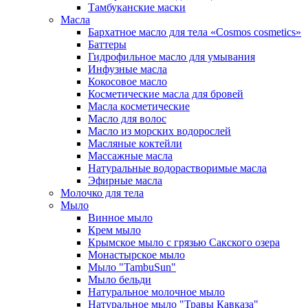
Тамбуканские маски
Масла
Бархатное масло для тела «Cosmos cosmetics»
Баттеры
Гидрофильное масло для умывания
Инфузные масла
Кокосовое масло
Косметические масла для бровей
Масла косметические
Масло для волос
Масло из морских водорослей
Масляные коктейли
Массажные масла
Натуральные водорастворимые масла
Эфирные масла
Молочко для тела
Мыло
Винное мыло
Крем мыло
Крымское мыло с грязью Сакского озера
Монастырское мыло
Мыло "TambuSun"
Мыло бельди
Натуральное молочное мыло
Натуральное мыло "Травы Кавказа"