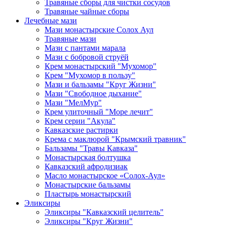
Травяные сборы для чистки сосудов
Травяные чайные сборы
Лечебные мази
Мази монастырские Солох Аул
Травяные мази
Мази с пантами марала
Мази с бобровой струёй
Крем монастырский "Мухомор"
Крем "Мухомор в пользу"
Мази и бальзамы "Круг Жизни"
Мази "Свободное дыхание"
Мази "МелМур"
Крем улиточный "Море лечит"
Крем серии "Акула"
Кавказские растирки
Крема с маклюрой "Крымский травник"
Бальзамы "Травы Кавказа"
Монастырская болтушка
Кавказский афродизиак
Масло монастырское «Солох-Аул»
Монастырские бальзамы
Пластырь монастырский
Эликсиры
Эликсиры "Кавказский целитель"
Эликсиры "Круг Жизни"