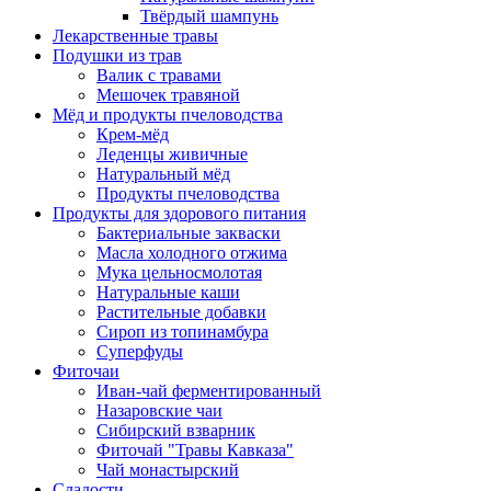
Твёрдый шампунь
Лекарственные травы
Подушки из трав
Валик с травами
Мешочек травяной
Мёд и продукты пчеловодства
Крем-мёд
Леденцы живичные
Натуральный мёд
Продукты пчеловодства
Продукты для здорового питания
Бактериальные закваски
Масла холодного отжима
Мука цельносмолотая
Натуральные каши
Растительные добавки
Сироп из топинамбура
Суперфуды
Фиточаи
Иван-чай ферментированный
Назаровские чаи
Сибирский взварник
Фиточай "Травы Кавказа"
Чай монастырский
Сладости