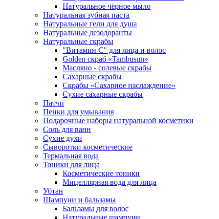
Натуральное чёрное мыло
Натуральная зубная паста
Натуральные гели для душа
Натуральные дезодоранты
Натуральные скрабы
"Витамин С" для лица и волос
Golden скраб «Tambusun»
Масляно - солевые скрабы
Сахарные скрабы
Скрабы «Сахарное наслаждение»
Сухие сахарные скрабы
Патчи
Пенки для умывания
Подарочные наборы натуральной косметики
Соль для ванн
Сухие духи
Сыворотки косметические
Термальная вода
Тоники для лица
Косметические тоники
Мицеллярная вода для лица
Убтан
Шампуни и бальзамы
Бальзамы для волос
Натуральные шампуни