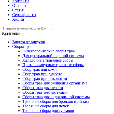
Контакты
Отзывы
Статьи
Сертификаты
Акции
Категории
Защита от вирусов
Сборы трав
Гинекологические сборы трав
Для центральной нервной системы
Желудочные травяные сборы
Противовирусные травяные сборы
Сбор трав для кожи
Сбор трав при диабете
Сбор трав при онкологии
Сборы трав для очищения организма
Сборы трав для печени
Сборы трав для потенции
Сборы трав для эндокринной системы
Травяные сборы для бронхов и лёгких
Травяные сборы для почек
Травяные сборы для суставов