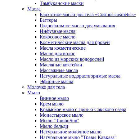
Тамбуканские маски
Масла
Бархатное масло для тела «Cosmos cosmetics»
Баттеры
Гидрофильное масло для умывания
Инфузные масла
Кокосовое масло
Косметические масла для бровей
Масла косметические
Масло для волос
Масло из морских водорослей
Масляные коктейли
Массажные масла
Натуральные водорастворимые масла
Эфирные масла
Молочко для тела
Мыло
Винное мыло
Крем мыло
Крымское мыло с грязью Сакского озера
Монастырское мыло
Мыло "TambuSun"
Мыло бельди
Натуральное молочное мыло
Натуральное мыло "Травы Кавказа"