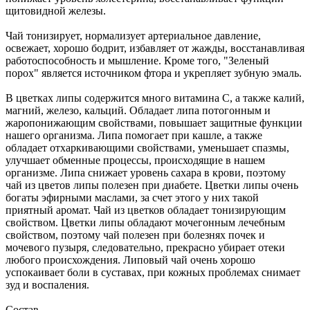
щитовидной железы.
Чай тонизирует, нормализует артериальное давление,
освежает, хорошо бодрит, избавляет от жажды, восстанавливая
работоспособность и мышление. Кроме того, "Зеленый
порох" является источником фтора и укрепляет зубную эмаль.
В цветках липы содержится много витамина С, а также калий,
магний, железо, кальций. Обладает липа потогонным и
жаропонижающим свойствами, повышает защитные функции
нашего организма. Липа помогает при кашле, а также
обладает отхаркивающими свойствами, уменьшает спазмы,
улучшает обменные процессы, происходящие в нашем
организме. Липа снижает уровень сахара в крови, поэтому
чай из цветов липы полезен при диабете. Цветки липы очень
богаты эфирными маслами, за счет этого у них такой
приятный аромат. Чай из цветков обладает тонизирующим
свойством. Цветки липы обладают мочегонным лечебным
свойством, поэтому чай полезен при болезнях почек и
мочевого пузыря, следовательно, прекрасно убирает отеки
любого происхождения. Липовый чай очень хорошо
успокаивает боли в суставах, при кожных проблемах снимает
зуд и воспаления.
Состав