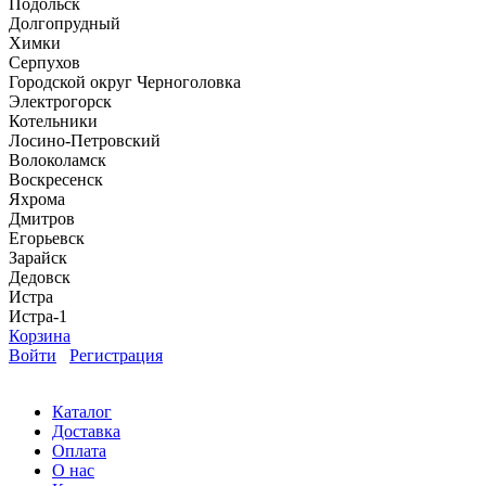
Подольск
Долгопрудный
Химки
Серпухов
Городской округ Черноголовка
Электрогорск
Котельники
Лосино-Петровский
Волоколамск
Воскресенск
Яхрома
Дмитров
Егорьевск
Зарайск
Дедовск
Истра
Истра-1
Корзина
Войти
Регистрация
Каталог
Доставка
Оплата
О нас