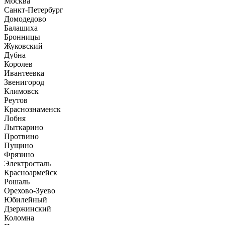
Москва
Санкт-Петербург
Домодедово
Балашиха
Бронницы
Жуковский
Дубна
Королев
Ивантеевка
Звенигород
Климовск
Реутов
Краснознаменск
Лобня
Лыткарино
Протвино
Пущино
Фрязино
Электросталь
Красноармейск
Рошаль
Орехово-Зуево
Юбилейный
Дзержинский
Коломна