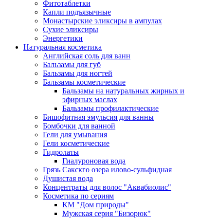
Фитотаблетки
Капли подъязычные
Монастырские эликсиры в ампулах
Сухие эликсиры
Энергетики
Натуральная косметика
Английская соль для ванн
Бальзамы для губ
Бальзамы для ногтей
Бальзамы косметические
Бальзамы на натуральных жирных и
эфирных маслах
Бальзамы профилактические
Бишофитная эмульсия для ванны
Бомбочки для ванной
Гели для умывания
Гели косметические
Гидролаты
Гиалуроновая вода
Грязь Сакскго озера илово-сульфидная
Душистая вода
Концентраты для волос "Аквабиолис"
Косметика по сериям
КМ "Дом природы"
Мужская серия "Бизорюк"