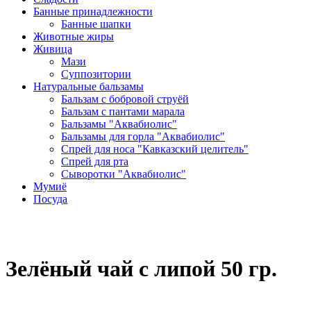
Банные принадлежности
Банные шапки
Животные жиры
Живица
Мази
Суппозитории
Натуральные бальзамы
Бальзам с бобровой струёй
Бальзам с пантами марала
Бальзамы "Аквабиолис"
Бальзамы для горла "Аквабиолис"
Спрей для носа "Кавказский целитель"
Спрей для рта
Сыворотки "Аквабиолис"
Мумиё
Посуда
Зелёный чай с липой 50 гр.