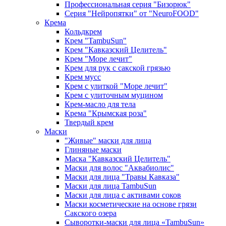
Профессиональная серия "Бизорюк"
Серия "Нейропятки" от "NeuroFOOD"
Крема
Кольдкрем
Крем "TambuSun"
Крем "Кавказский Целитель"
Крем "Море лечит"
Крем для рук с сакской грязью
Крем мусс
Крем с улиткой "Море лечит"
Крем с улиточным муцином
Крем-масло для тела
Крема "Крымская роза"
Твердый крем
Маски
"Живые" маски для лица
Глиняные маски
Маска "Кавказский Целитель"
Маски для волос "Аквабиолис"
Маски для лица "Травы Кавказа"
Маски для лица TambuSun
Маски для лица с активами соков
Маски косметические на основе грязи
Сакского озера
Сыворотки-маски для лица «TambuSun»