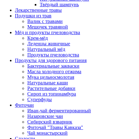
Твёрдый шампунь
Лекарственные травы
Подушки из трав
Валик с травами
Мешочек травяной
Мёд и продукты пчеловодства
Крем-мёд
Леденцы живичные
Натуральный мёд
Продукты пчеловодства
Продукты для здорового питания
Бактериальные закваски
Масла холодного отжима
Мука цельносмолотая
Натуральные каши
Растительные добавки
Сироп из топинамбура
Суперфуды
Фиточаи
Иван-чай ферментированный
Назаровские чаи
Сибирский взварник
Фиточай "Травы Кавказа"
Чай монастырский
Сладости