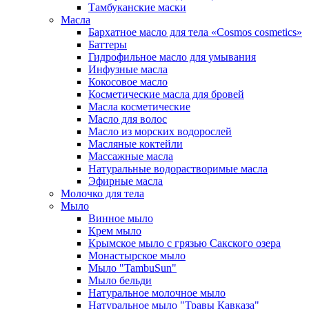
Тамбуканские маски
Масла
Бархатное масло для тела «Cosmos cosmetics»
Баттеры
Гидрофильное масло для умывания
Инфузные масла
Кокосовое масло
Косметические масла для бровей
Масла косметические
Масло для волос
Масло из морских водорослей
Масляные коктейли
Массажные масла
Натуральные водорастворимые масла
Эфирные масла
Молочко для тела
Мыло
Винное мыло
Крем мыло
Крымское мыло с грязью Сакского озера
Монастырское мыло
Мыло "TambuSun"
Мыло бельди
Натуральное молочное мыло
Натуральное мыло "Травы Кавказа"