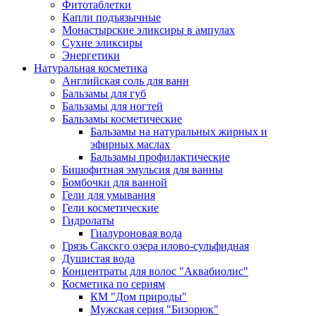
Фитотаблетки
Капли подъязычные
Монастырские эликсиры в ампулах
Сухие эликсиры
Энергетики
Натуральная косметика
Английская соль для ванн
Бальзамы для губ
Бальзамы для ногтей
Бальзамы косметические
Бальзамы на натуральных жирных и
эфирных маслах
Бальзамы профилактические
Бишофитная эмульсия для ванны
Бомбочки для ванной
Гели для умывания
Гели косметические
Гидролаты
Гиалуроновая вода
Грязь Сакскго озера илово-сульфидная
Душистая вода
Концентраты для волос "Аквабиолис"
Косметика по сериям
КМ "Дом природы"
Мужская серия "Бизорюк"