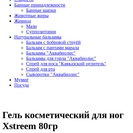
Банные принадлежности
Банные шапки
Животные жиры
Живица
Мази
Суппозитории
Натуральные бальзамы
Бальзам с бобровой струёй
Бальзам с пантами марала
Бальзамы "Аквабиолис"
Бальзамы для горла "Аквабиолис"
Спрей для носа "Кавказский целитель"
Спрей для рта
Сыворотки "Аквабиолис"
Мумиё
Посуда
Гель косметический для ног
Xstreem 80гр