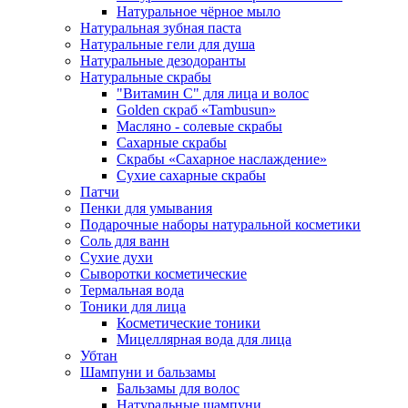
Натуральное чёрное мыло
Натуральная зубная паста
Натуральные гели для душа
Натуральные дезодоранты
Натуральные скрабы
"Витамин С" для лица и волос
Golden скраб «Tambusun»
Масляно - солевые скрабы
Сахарные скрабы
Скрабы «Сахарное наслаждение»
Сухие сахарные скрабы
Патчи
Пенки для умывания
Подарочные наборы натуральной косметики
Соль для ванн
Сухие духи
Сыворотки косметические
Термальная вода
Тоники для лица
Косметические тоники
Мицеллярная вода для лица
Убтан
Шампуни и бальзамы
Бальзамы для волос
Натуральные шампуни