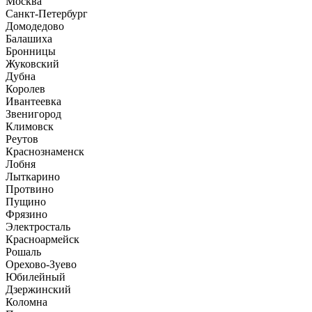
Москва
Санкт-Петербург
Домодедово
Балашиха
Бронницы
Жуковский
Дубна
Королев
Ивантеевка
Звенигород
Климовск
Реутов
Краснознаменск
Лобня
Лыткарино
Протвино
Пущино
Фрязино
Электросталь
Красноармейск
Рошаль
Орехово-Зуево
Юбилейный
Дзержинский
Коломна