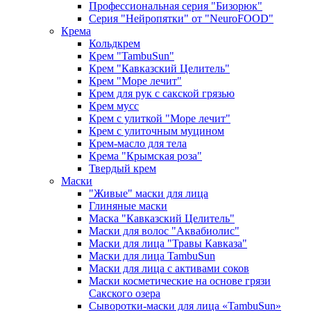
Профессиональная серия "Бизорюк"
Серия "Нейропятки" от "NeuroFOOD"
Крема
Кольдкрем
Крем "TambuSun"
Крем "Кавказский Целитель"
Крем "Море лечит"
Крем для рук с сакской грязью
Крем мусс
Крем с улиткой "Море лечит"
Крем с улиточным муцином
Крем-масло для тела
Крема "Крымская роза"
Твердый крем
Маски
"Живые" маски для лица
Глиняные маски
Маска "Кавказский Целитель"
Маски для волос "Аквабиолис"
Маски для лица "Травы Кавказа"
Маски для лица TambuSun
Маски для лица с активами соков
Маски косметические на основе грязи
Сакского озера
Сыворотки-маски для лица «TambuSun»