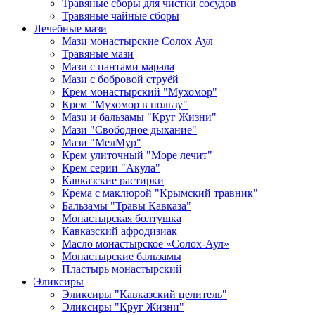
Травяные сборы для чистки сосудов
Травяные чайные сборы
Лечебные мази
Мази монастырские Солох Аул
Травяные мази
Мази с пантами марала
Мази с бобровой струёй
Крем монастырский "Мухомор"
Крем "Мухомор в пользу"
Мази и бальзамы "Круг Жизни"
Мази "Свободное дыхание"
Мази "МелМур"
Крем улиточный "Море лечит"
Крем серии "Акула"
Кавказские растирки
Крема с маклюрой "Крымский травник"
Бальзамы "Травы Кавказа"
Монастырская болтушка
Кавказский афродизиак
Масло монастырское «Солох-Аул»
Монастырские бальзамы
Пластырь монастырский
Эликсиры
Эликсиры "Кавказский целитель"
Эликсиры "Круг Жизни"