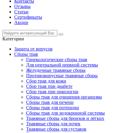
Контакты
Отзывы
Статьи
Сертификаты
Акции
Категории
Защита от вирусов
Сборы трав
Гинекологические сборы трав
Для центральной нервной системы
Желудочные травяные сборы
Противовирусные травяные сборы
Сбор трав для кожи
Сбор трав при диабете
Сбор трав при онкологии
Сборы трав для очищения организма
Сборы трав для печени
Сборы трав для потенции
Сборы трав для эндокринной системы
Травяные сборы для бронхов и лёгких
Травяные сборы для почек
Травяные сборы для суставов