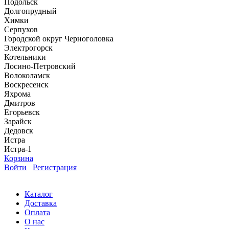
Подольск
Долгопрудный
Химки
Серпухов
Городской округ Черноголовка
Электрогорск
Котельники
Лосино-Петровский
Волоколамск
Воскресенск
Яхрома
Дмитров
Егорьевск
Зарайск
Дедовск
Истра
Истра-1
Корзина
Войти
Регистрация
Каталог
Доставка
Оплата
О нас