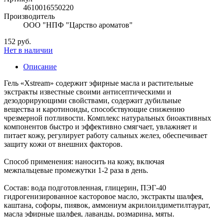
4610016550220
Производитель
ООО "НПФ "Царство ароматов"
152 руб.
Нет в наличии
Описание
Гель «Xstream» содержит эфирные масла и растительные
экстракты известные своими антисептическими и
дезодорирующими свойствами, содержит дубильные
вещества и каротиноиды, способствующие снижению
чрезмерной потливости. Комплекс натуральных биоактивных
компонентов быстро и эффективно смягчает, увлажняет и
питает кожу, регулирует работу сальных желез, обеспечивает
защиту кожи от внешних факторов.
Способ применения: наносить на кожу, включая
межпальцевые промежутки 1-2 раза в день.
Состав: вода подготовленная, глицерин, ПЭГ-40
гидрогенизированное касторовое масло, экстракты шалфея,
каштана, софоры, пиявок, аммониум акрилоилдиметилтаурат,
масла эфирные шалфея, лаванды, розмарина, мяты.