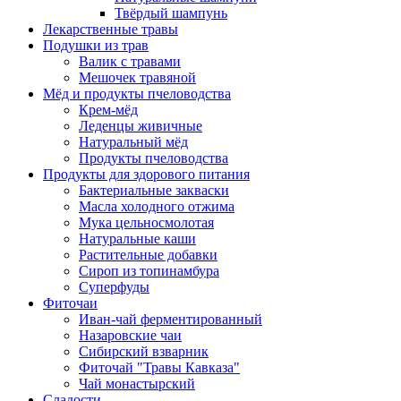
Твёрдый шампунь
Лекарственные травы
Подушки из трав
Валик с травами
Мешочек травяной
Мёд и продукты пчеловодства
Крем-мёд
Леденцы живичные
Натуральный мёд
Продукты пчеловодства
Продукты для здорового питания
Бактериальные закваски
Масла холодного отжима
Мука цельносмолотая
Натуральные каши
Растительные добавки
Сироп из топинамбура
Суперфуды
Фиточаи
Иван-чай ферментированный
Назаровские чаи
Сибирский взварник
Фиточай "Травы Кавказа"
Чай монастырский
Сладости