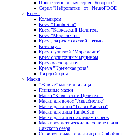
Профессиональная серия "Бизорюк"
Серия "Нейропятки" от "NeuroFOOD"
Крема
Кольдкрем
Крем "TambuSun"
Крем "Кавказский Целитель"
Крем "Море лечит"
Крем для рук с сакской грязью
Крем мусс
Крем с улиткой "Море лечит"
Крем с улиточным муцином
Крем-масло для тела
Крема "Крымская роза"
Твердый крем
Маски
"Живые" маски для лица
Глиняные маски
Маска "Кавказский Целитель"
Маски для волос "Аквабиолис"
Маски для лица "Травы Кавказа"
Маски для лица TambuSun
Маски для лица с активами соков
Маски косметические на основе грязи
Сакского озера
Сыворотки-маски для лица «TambuSun»