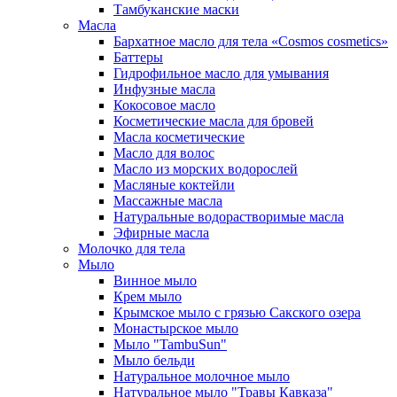
Тамбуканские маски
Масла
Бархатное масло для тела «Cosmos cosmetics»
Баттеры
Гидрофильное масло для умывания
Инфузные масла
Кокосовое масло
Косметические масла для бровей
Масла косметические
Масло для волос
Масло из морских водорослей
Масляные коктейли
Массажные масла
Натуральные водорастворимые масла
Эфирные масла
Молочко для тела
Мыло
Винное мыло
Крем мыло
Крымское мыло с грязью Сакского озера
Монастырское мыло
Мыло "TambuSun"
Мыло бельди
Натуральное молочное мыло
Натуральное мыло "Травы Кавказа"