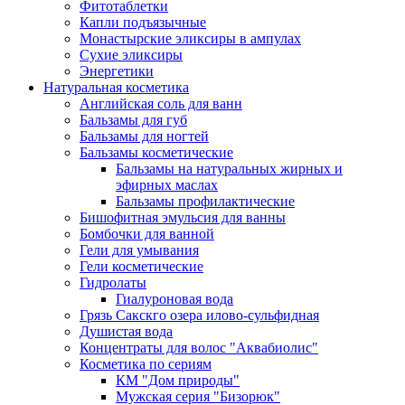
Фитотаблетки
Капли подъязычные
Монастырские эликсиры в ампулах
Сухие эликсиры
Энергетики
Натуральная косметика
Английская соль для ванн
Бальзамы для губ
Бальзамы для ногтей
Бальзамы косметические
Бальзамы на натуральных жирных и
эфирных маслах
Бальзамы профилактические
Бишофитная эмульсия для ванны
Бомбочки для ванной
Гели для умывания
Гели косметические
Гидролаты
Гиалуроновая вода
Грязь Сакскго озера илово-сульфидная
Душистая вода
Концентраты для волос "Аквабиолис"
Косметика по сериям
КМ "Дом природы"
Мужская серия "Бизорюк"