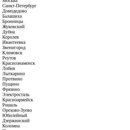
Москва
Санкт-Петербург
Домодедово
Балашиха
Бронницы
Жуковский
Дубна
Королев
Ивантеевка
Звенигород
Климовск
Реутов
Краснознаменск
Лобня
Лыткарино
Протвино
Пущино
Фрязино
Электросталь
Красноармейск
Рошаль
Орехово-Зуево
Юбилейный
Дзержинский
Коломна