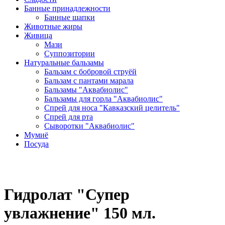
Банные принадлежности
Банные шапки
Животные жиры
Живица
Мази
Суппозитории
Натуральные бальзамы
Бальзам с бобровой струёй
Бальзам с пантами марала
Бальзамы "Аквабиолис"
Бальзамы для горла "Аквабиолис"
Спрей для носа "Кавказский целитель"
Спрей для рта
Сыворотки "Аквабиолис"
Мумиё
Посуда
Гидролат "Супер
увлажнение" 150 мл.