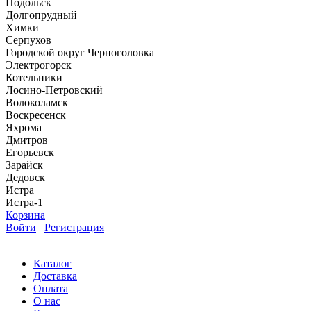
Подольск
Долгопрудный
Химки
Серпухов
Городской округ Черноголовка
Электрогорск
Котельники
Лосино-Петровский
Волоколамск
Воскресенск
Яхрома
Дмитров
Егорьевск
Зарайск
Дедовск
Истра
Истра-1
Корзина
Войти
Регистрация
Каталог
Доставка
Оплата
О нас