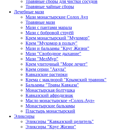
Травяные сборы для чистки сосудов
Травяные чайные сборы
Лечебные мази
Мази монастырские Солох Аул
Травяные мази
Мази с пантами марала
Мази с бобровой струёй
Крем монастырский "Мухомор"
Крем "Мухомор в пользу"
Мази и бальзамы "Круг Жизни"
Мази "Свободное дыхание"
Мази "МелМур"
Крем улиточный "Море лечит"
Крем серии "Акула"
Кавказские растирки
Крема с маклюрой "Крымский травник"
Бальзамы "Травы Кавказа"
Монастырская болтушка
Кавказский афродизиак
Масло монастырское «Солох-Аул»
Монастырские бальзамы
Пластырь монастырский
Эликсиры
Эликсиры "Кавказский целитель"
Эликсиры "Круг Жизни"