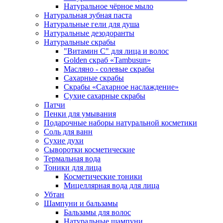
Натуральное чёрное мыло
Натуральная зубная паста
Натуральные гели для душа
Натуральные дезодоранты
Натуральные скрабы
"Витамин С" для лица и волос
Golden скраб «Tambusun»
Масляно - солевые скрабы
Сахарные скрабы
Скрабы «Сахарное наслаждение»
Сухие сахарные скрабы
Патчи
Пенки для умывания
Подарочные наборы натуральной косметики
Соль для ванн
Сухие духи
Сыворотки косметические
Термальная вода
Тоники для лица
Косметические тоники
Мицеллярная вода для лица
Убтан
Шампуни и бальзамы
Бальзамы для волос
Натуральные шампуни