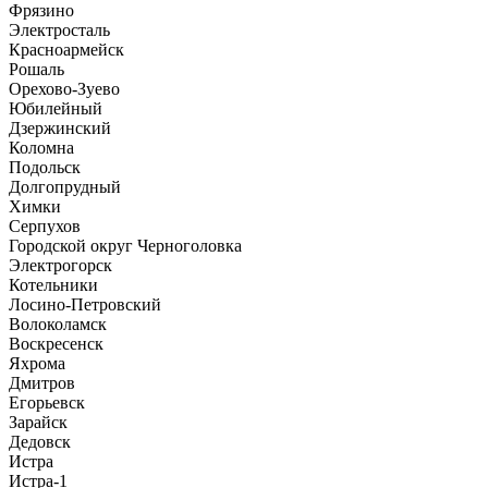
Фрязино
Электросталь
Красноармейск
Рошаль
Орехово-Зуево
Юбилейный
Дзержинский
Коломна
Подольск
Долгопрудный
Химки
Серпухов
Городской округ Черноголовка
Электрогорск
Котельники
Лосино-Петровский
Волоколамск
Воскресенск
Яхрома
Дмитров
Егорьевск
Зарайск
Дедовск
Истра
Истра-1