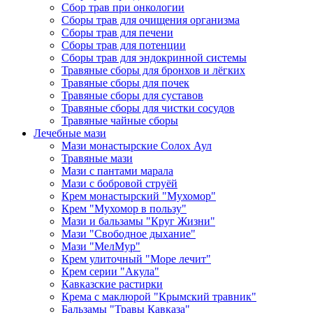
Сбор трав при онкологии
Сборы трав для очищения организма
Сборы трав для печени
Сборы трав для потенции
Сборы трав для эндокринной системы
Травяные сборы для бронхов и лёгких
Травяные сборы для почек
Травяные сборы для суставов
Травяные сборы для чистки сосудов
Травяные чайные сборы
Лечебные мази
Мази монастырские Солох Аул
Травяные мази
Мази с пантами марала
Мази с бобровой струёй
Крем монастырский "Мухомор"
Крем "Мухомор в пользу"
Мази и бальзамы "Круг Жизни"
Мази "Свободное дыхание"
Мази "МелМур"
Крем улиточный "Море лечит"
Крем серии "Акула"
Кавказские растирки
Крема с маклюрой "Крымский травник"
Бальзамы "Травы Кавказа"