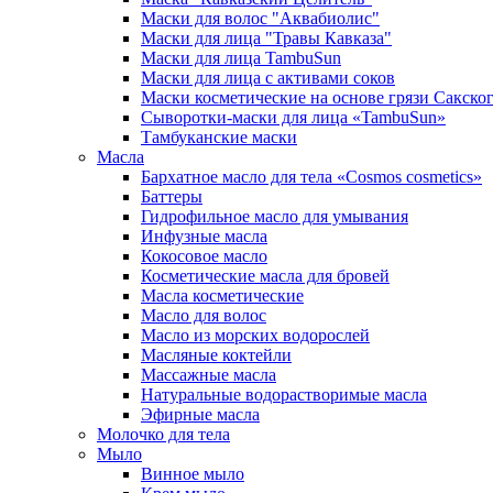
Маски для волос "Аквабиолис"
Маски для лица "Травы Кавказа"
Маски для лица TambuSun
Маски для лица с активами соков
Маски косметические на основе грязи Сакског
Сыворотки-маски для лица «TambuSun»
Тамбуканские маски
Масла
Бархатное масло для тела «Cosmos cosmetics»
Баттеры
Гидрофильное масло для умывания
Инфузные масла
Кокосовое масло
Косметические масла для бровей
Масла косметические
Масло для волос
Масло из морских водорослей
Масляные коктейли
Массажные масла
Натуральные водорастворимые масла
Эфирные масла
Молочко для тела
Мыло
Винное мыло