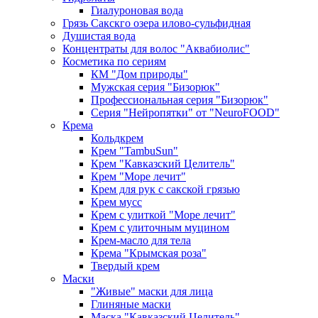
Гиалуроновая вода
Грязь Сакскго озера илово-сульфидная
Душистая вода
Концентраты для волос "Аквабиолис"
Косметика по сериям
КМ "Дом природы"
Мужская серия "Бизорюк"
Профессиональная серия "Бизорюк"
Серия "Нейропятки" от "NeuroFOOD"
Крема
Кольдкрем
Крем "TambuSun"
Крем "Кавказский Целитель"
Крем "Море лечит"
Крем для рук с сакской грязью
Крем мусс
Крем с улиткой "Море лечит"
Крем с улиточным муцином
Крем-масло для тела
Крема "Крымская роза"
Твердый крем
Маски
"Живые" маски для лица
Глиняные маски
Маска "Кавказский Целитель"