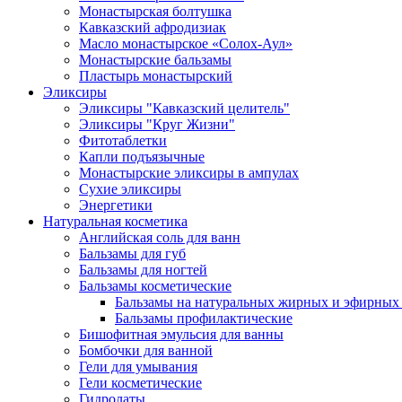
Монастырская болтушка
Кавказский афродизиак
Масло монастырское «Солох-Аул»
Монастырские бальзамы
Пластырь монастырский
Эликсиры
Эликсиры "Кавказский целитель"
Эликсиры "Круг Жизни"
Фитотаблетки
Капли подъязычные
Монастырские эликсиры в ампулах
Сухие эликсиры
Энергетики
Натуральная косметика
Английская соль для ванн
Бальзамы для губ
Бальзамы для ногтей
Бальзамы косметические
Бальзамы на натуральных жирных и эфирных
Бальзамы профилактические
Бишофитная эмульсия для ванны
Бомбочки для ванной
Гели для умывания
Гели косметические
Гидролаты