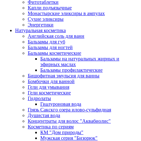
Фитотаблетки
Капли подъязычные
Монастырские эликсиры в ампулах
Сухие эликсиры
Энергетики
Натуральная косметика
Английская соль для ванн
Бальзамы для губ
Бальзамы для ногтей
Бальзамы косметические
Бальзамы на натуральных жирных и
эфирных маслах
Бальзамы профилактические
Бишофитная эмульсия для ванны
Бомбочки для ванной
Гели для умывания
Гели косметические
Гидролаты
Гиалуроновая вода
Грязь Сакскго озера илово-сульфидная
Душистая вода
Концентраты для волос "Аквабиолис"
Косметика по сериям
КМ "Дом природы"
Мужская серия "Бизорюк"