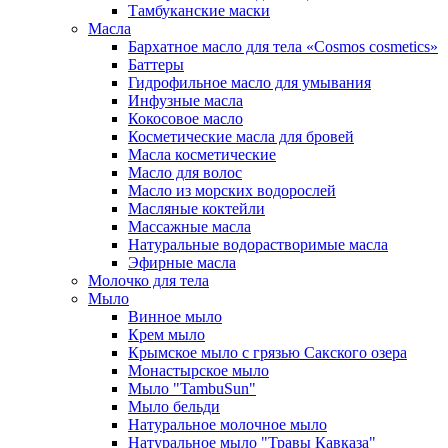
Тамбуканские маски
Масла
Бархатное масло для тела «Cosmos cosmetics»
Баттеры
Гидрофильное масло для умывания
Инфузные масла
Кокосовое масло
Косметические масла для бровей
Масла косметические
Масло для волос
Масло из морских водорослей
Масляные коктейли
Массажные масла
Натуральные водорастворимые масла
Эфирные масла
Молочко для тела
Мыло
Винное мыло
Крем мыло
Крымское мыло с грязью Сакского озера
Монастырское мыло
Мыло "TambuSun"
Мыло бельди
Натуральное молочное мыло
Натуральное мыло "Травы Кавказа"