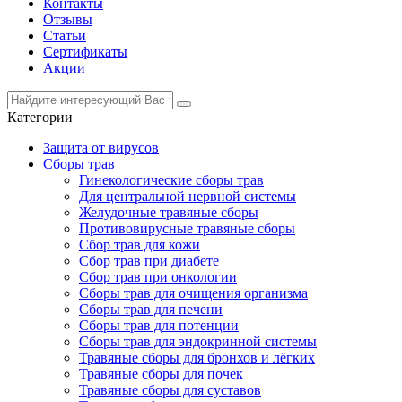
Контакты
Отзывы
Статьи
Сертификаты
Акции
Категории
Защита от вирусов
Сборы трав
Гинекологические сборы трав
Для центральной нервной системы
Желудочные травяные сборы
Противовирусные травяные сборы
Сбор трав для кожи
Сбор трав при диабете
Сбор трав при онкологии
Сборы трав для очищения организма
Сборы трав для печени
Сборы трав для потенции
Сборы трав для эндокринной системы
Травяные сборы для бронхов и лёгких
Травяные сборы для почек
Травяные сборы для суставов