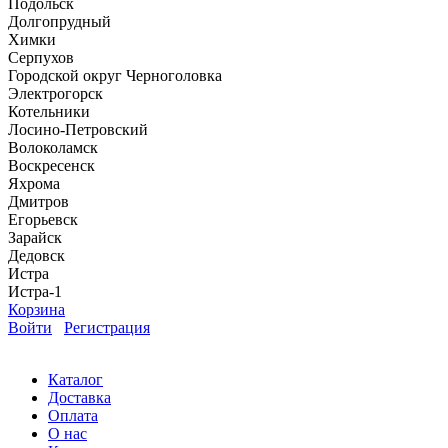
Подольск
Долгопрудный
Химки
Серпухов
Городской округ Черноголовка
Электрогорск
Котельники
Лосино-Петровский
Волоколамск
Воскресенск
Яхрома
Дмитров
Егорьевск
Зарайск
Дедовск
Истра
Истра-1
Корзина
Войти
Регистрация
Каталог
Доставка
Оплата
О нас