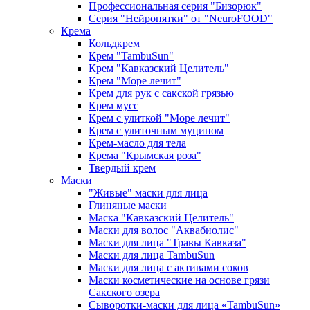
Профессиональная серия "Бизорюк"
Серия "Нейропятки" от "NeuroFOOD"
Крема
Кольдкрем
Крем "TambuSun"
Крем "Кавказский Целитель"
Крем "Море лечит"
Крем для рук с сакской грязью
Крем мусс
Крем с улиткой "Море лечит"
Крем с улиточным муцином
Крем-масло для тела
Крема "Крымская роза"
Твердый крем
Маски
"Живые" маски для лица
Глиняные маски
Маска "Кавказский Целитель"
Маски для волос "Аквабиолис"
Маски для лица "Травы Кавказа"
Маски для лица TambuSun
Маски для лица с активами соков
Маски косметические на основе грязи
Сакского озера
Сыворотки-маски для лица «TambuSun»