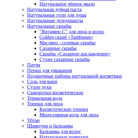
Натуральное чёрное мыло
Натуральная зубная паста
Натуральные гели для душа
Натуральные дезодоранты
Натуральные скрабы
"Витамин С" для лица и волос
Golden скраб «Tambusun»
Масляно - солевые скрабы
Сахарные скрабы
Скрабы «Сахарное наслаждение»
Сухие сахарные скрабы
Патчи
Пенки для умывания
Подарочные наборы натуральной косметики
Соль для ванн
Сухие духи
Сыворотки косметические
Термальная вода
Тоники для лица
Косметические тоники
Мицеллярная вода для лица
Убтан
Шампуни и бальзамы
Бальзамы для волос
Натуральные шампуни