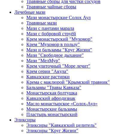
Травяные сборы для чистки сосудов
Травяные чайные сборы
Лечебные мази
Мази монастырские Солох Аул
Травяные мази
Мази с пантами марала
Мази с бобровой струёй
Крем монастырский "Мухомор"
Крем "Мухомор в пользу"
Мази и бальзамы "Круг Жизни"
Мази "Свободное дыхание"
Мази "МелМур"
Крем улиточный "Море лечит"
Крем серии "Акула"
Кавказские растирки
Крема с маклюрой "Крымский травник"
Бальзамы "Травы Кавказа"
Монастырская болтушка
Кавказский афродизиак
Масло монастырское «Солох-Аул»
Монастырские бальзамы
Пластырь монастырский
Эликсиры
Эликсиры "Кавказский целитель"
Эликсиры "Круг Жизни"