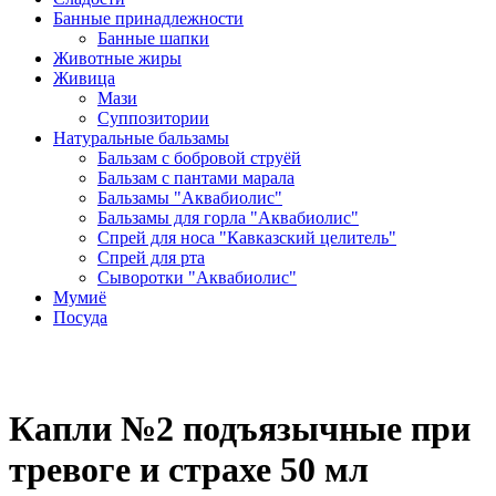
Банные принадлежности
Банные шапки
Животные жиры
Живица
Мази
Суппозитории
Натуральные бальзамы
Бальзам с бобровой струёй
Бальзам с пантами марала
Бальзамы "Аквабиолис"
Бальзамы для горла "Аквабиолис"
Спрей для носа "Кавказский целитель"
Спрей для рта
Сыворотки "Аквабиолис"
Мумиё
Посуда
Капли №2 подъязычные при
тревоге и страхе 50 мл