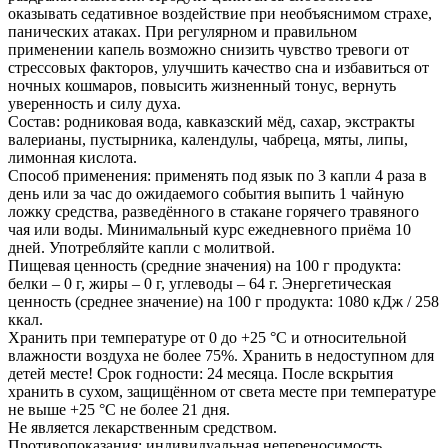
оказывать седативное воздействие при необъяснимом страхе,
панических атаках. При регулярном и правильном
применении капель возможно снизить чувство тревоги от
стрессовых факторов, улучшить качество сна и избавиться от
ночных кошмаров, повысить жизненный тонус, вернуть
уверенность и силу духа.
Состав: родниковая вода, кавказский мёд, сахар, экстракты
валерианы, пустырника, календулы, чабреца, мяты, липы,
лимонная кислота.
Способ применения: применять под язык по 3 капли 4 раза в
день или за час до ожидаемого события выпить 1 чайную
ложку средства, разведённого в стакане горячего травяного
чая или воды. Минимальный курс ежедневного приёма 10
дней. Употребляйте капли с молитвой.
Пищевая ценность (средние значения) на 100 г продукта:
белки – 0 г, жиры – 0 г, углеводы – 64 г. Энергетическая
ценность (среднее значение) на 100 г продукта: 1080 кДж / 258
ккал.
Хранить при температуре от 0 до +25 °С и относительной
влажности воздуха не более 75%. Хранить в недоступном для
детей месте! Срок годности: 24 месяца. После вскрытия
хранить в сухом, защищённом от света месте при температуре
не выше +25 °С не более 21 дня.
Не является лекарственным средством.
Противопоказания: индивидуальная непереносимость