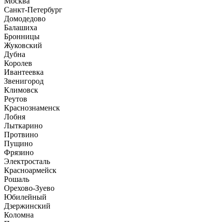
Москва
Санкт-Петербург
Домодедово
Балашиха
Бронницы
Жуковский
Дубна
Королев
Ивантеевка
Звенигород
Климовск
Реутов
Краснознаменск
Лобня
Лыткарино
Протвино
Пущино
Фрязино
Электросталь
Красноармейск
Рошаль
Орехово-Зуево
Юбилейный
Дзержинский
Коломна