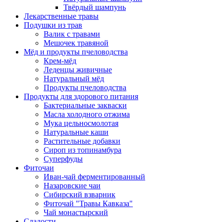
Твёрдый шампунь
Лекарственные травы
Подушки из трав
Валик с травами
Мешочек травяной
Мёд и продукты пчеловодства
Крем-мёд
Леденцы живичные
Натуральный мёд
Продукты пчеловодства
Продукты для здорового питания
Бактериальные закваски
Масла холодного отжима
Мука цельносмолотая
Натуральные каши
Растительные добавки
Сироп из топинамбура
Суперфуды
Фиточаи
Иван-чай ферментированный
Назаровские чаи
Сибирский взварник
Фиточай "Травы Кавказа"
Чай монастырский
Сладости