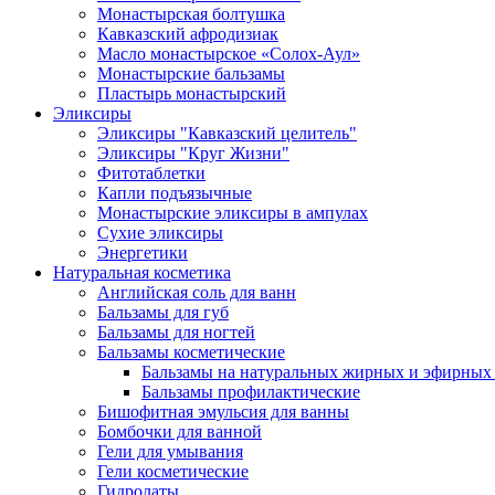
Монастырская болтушка
Кавказский афродизиак
Масло монастырское «Солох-Аул»
Монастырские бальзамы
Пластырь монастырский
Эликсиры
Эликсиры "Кавказский целитель"
Эликсиры "Круг Жизни"
Фитотаблетки
Капли подъязычные
Монастырские эликсиры в ампулах
Сухие эликсиры
Энергетики
Натуральная косметика
Английская соль для ванн
Бальзамы для губ
Бальзамы для ногтей
Бальзамы косметические
Бальзамы на натуральных жирных и эфирных
Бальзамы профилактические
Бишофитная эмульсия для ванны
Бомбочки для ванной
Гели для умывания
Гели косметические
Гидролаты