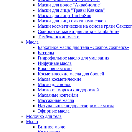
Маски для волос "Аквабиолис"
Маски для лица "Травы Кавказа"
Маски для лица TambuSun
Маски для лица с активами соков
Маски косметические на основе грязи Сакског
Сыворотки-маски для лица «TambuSun»
Тамбуканские маски
Масла
Бархатное масло для тела «Cosmos cosmetics»
Баттеры
Гидрофильное масло для умывания
Инфузные масла
Кокосовое масло
Косметические масла для бровей
Масла косметические
Масло для волос
Масло из морских водорослей
Масляные коктейли
Массажные масла
Натуральные водорастворимые масла
Эфирные масла
Молочко для тела
Мыло
Винное мыло