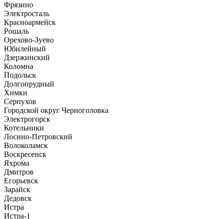
Фрязино
Электросталь
Красноармейск
Рошаль
Орехово-Зуево
Юбилейный
Дзержинский
Коломна
Подольск
Долгопрудный
Химки
Серпухов
Городской округ Черноголовка
Электрогорск
Котельники
Лосино-Петровский
Волоколамск
Воскресенск
Яхрома
Дмитров
Егорьевск
Зарайск
Дедовск
Истра
Истра-1