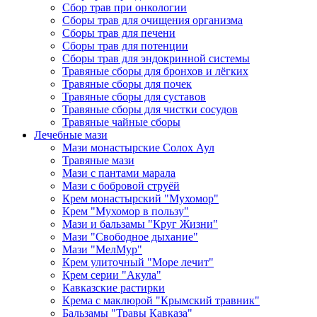
Сбор трав при онкологии
Сборы трав для очищения организма
Сборы трав для печени
Сборы трав для потенции
Сборы трав для эндокринной системы
Травяные сборы для бронхов и лёгких
Травяные сборы для почек
Травяные сборы для суставов
Травяные сборы для чистки сосудов
Травяные чайные сборы
Лечебные мази
Мази монастырские Солох Аул
Травяные мази
Мази с пантами марала
Мази с бобровой струёй
Крем монастырский "Мухомор"
Крем "Мухомор в пользу"
Мази и бальзамы "Круг Жизни"
Мази "Свободное дыхание"
Мази "МелМур"
Крем улиточный "Море лечит"
Крем серии "Акула"
Кавказские растирки
Крема с маклюрой "Крымский травник"
Бальзамы "Травы Кавказа"