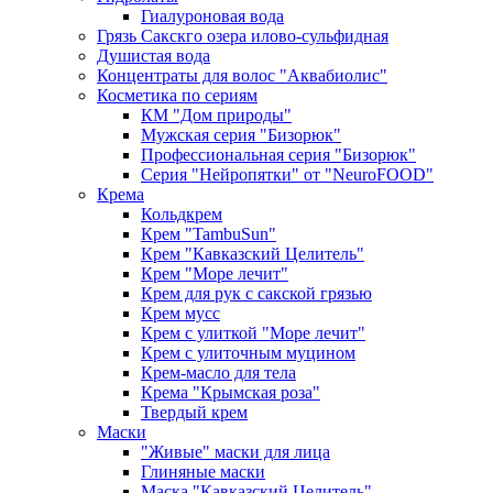
Гиалуроновая вода
Грязь Сакскго озера илово-сульфидная
Душистая вода
Концентраты для волос "Аквабиолис"
Косметика по сериям
КМ "Дом природы"
Мужская серия "Бизорюк"
Профессиональная серия "Бизорюк"
Серия "Нейропятки" от "NeuroFOOD"
Крема
Кольдкрем
Крем "TambuSun"
Крем "Кавказский Целитель"
Крем "Море лечит"
Крем для рук с сакской грязью
Крем мусс
Крем с улиткой "Море лечит"
Крем с улиточным муцином
Крем-масло для тела
Крема "Крымская роза"
Твердый крем
Маски
"Живые" маски для лица
Глиняные маски
Маска "Кавказский Целитель"