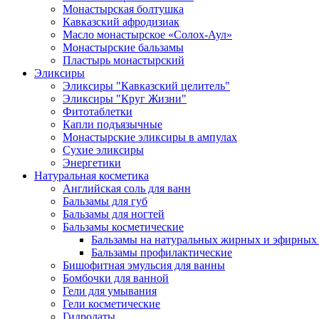
Монастырская болтушка
Кавказский афродизиак
Масло монастырское «Солох-Аул»
Монастырские бальзамы
Пластырь монастырский
Эликсиры
Эликсиры "Кавказский целитель"
Эликсиры "Круг Жизни"
Фитотаблетки
Капли подъязычные
Монастырские эликсиры в ампулах
Сухие эликсиры
Энергетики
Натуральная косметика
Английская соль для ванн
Бальзамы для губ
Бальзамы для ногтей
Бальзамы косметические
Бальзамы на натуральных жирных и эфирных
Бальзамы профилактические
Бишофитная эмульсия для ванны
Бомбочки для ванной
Гели для умывания
Гели косметические
Гидролаты