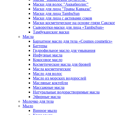
Маски для волос "Аквабиолис"
Маски для лица "Травы Кавказа"
Маски для лица TambuSun
Маски для лица с активами соков
Маски косметические на основе грязи Сакског
Сыворотки-маски для лица «TambuSun»
Тамбуканские маски
Масла
Бархатное масло для тела «Cosmos cosmetics»
Баттеры
Гидрофильное масло для умывания
Инфузные масла
Кокосовое масло
Косметические масла для бровей
Масла косметические
Масло для волос
Масло из морских водорослей
Масляные коктейли
Массажные масла
Натуральные водорастворимые масла
Эфирные масла
Молочко для тела
Мыло
Винное мыло