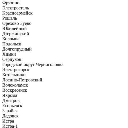
Фрязино
Электросталь
Красноармейск
Рошаль
Орехово-Зуево
Юбилейный
Дзержинский
Коломна
Подольск
Долгопрудный
Химки
Серпухов
Городской округ Черноголовка
Электрогорск
Котельники
Лосино-Петровский
Волоколамск
Воскресенск
Яхрома
Дмитров
Егорьевск
Зарайск
Дедовск
Истра
Истра-1