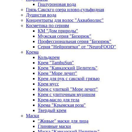
Гиалуроновая вода
Грязь Сакскго озера илово-сульфидная
Душистая вода
Концентраты для волос "Аквабиолис"
Косметика по сериям
КМ "Дом природы"
Мужская серия "Бизорюк"
Профессиональная серия "Бизорюк"
Серия "Нейропятки" от "NeuroFOOD"
Крема
Кольдкрем
Крем "TambuSun"
Крем "Кавказский Целитель"
Крем "Море лечит"
Крем для рук с сакской грязью
Крем мусс
Крем с улиткой "Море лечит"
Крем с улиточным муцином
Крем-масло для тела
Крема "Крымская роза"
Твердый крем
Маски
"Живые" маски для лица
Глиняные маски
Маска "Кавказский Целитель"