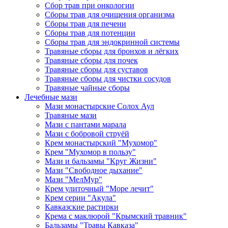
Сбор трав при онкологии
Сборы трав для очищения организма
Сборы трав для печени
Сборы трав для потенции
Сборы трав для эндокринной системы
Травяные сборы для бронхов и лёгких
Травяные сборы для почек
Травяные сборы для суставов
Травяные сборы для чистки сосудов
Травяные чайные сборы
Лечебные мази
Мази монастырские Солох Аул
Травяные мази
Мази с пантами марала
Мази с бобровой струёй
Крем монастырский "Мухомор"
Крем "Мухомор в пользу"
Мази и бальзамы "Круг Жизни"
Мази "Свободное дыхание"
Мази "МелМур"
Крем улиточный "Море лечит"
Крем серии "Акула"
Кавказские растирки
Крема с маклюрой "Крымский травник"
Бальзамы "Травы Кавказа"