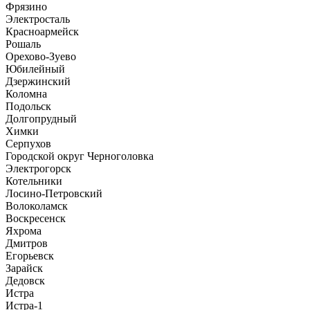
Фрязино
Электросталь
Красноармейск
Рошаль
Орехово-Зуево
Юбилейный
Дзержинский
Коломна
Подольск
Долгопрудный
Химки
Серпухов
Городской округ Черноголовка
Электрогорск
Котельники
Лосино-Петровский
Волоколамск
Воскресенск
Яхрома
Дмитров
Егорьевск
Зарайск
Дедовск
Истра
Истра-1