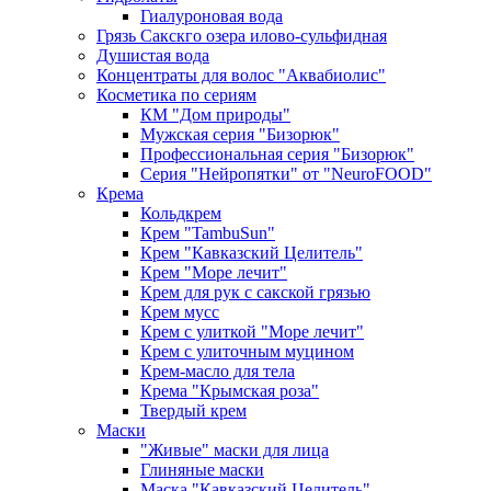
Гиалуроновая вода
Грязь Сакскго озера илово-сульфидная
Душистая вода
Концентраты для волос "Аквабиолис"
Косметика по сериям
КМ "Дом природы"
Мужская серия "Бизорюк"
Профессиональная серия "Бизорюк"
Серия "Нейропятки" от "NeuroFOOD"
Крема
Кольдкрем
Крем "TambuSun"
Крем "Кавказский Целитель"
Крем "Море лечит"
Крем для рук с сакской грязью
Крем мусс
Крем с улиткой "Море лечит"
Крем с улиточным муцином
Крем-масло для тела
Крема "Крымская роза"
Твердый крем
Маски
"Живые" маски для лица
Глиняные маски
Маска "Кавказский Целитель"