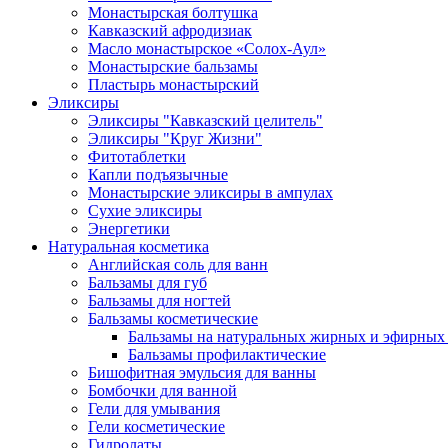
Монастырская болтушка
Кавказский афродизиак
Масло монастырское «Солох-Аул»
Монастырские бальзамы
Пластырь монастырский
Эликсиры
Эликсиры "Кавказский целитель"
Эликсиры "Круг Жизни"
Фитотаблетки
Капли подъязычные
Монастырские эликсиры в ампулах
Сухие эликсиры
Энергетики
Натуральная косметика
Английская соль для ванн
Бальзамы для губ
Бальзамы для ногтей
Бальзамы косметические
Бальзамы на натуральных жирных и эфирных
Бальзамы профилактические
Бишофитная эмульсия для ванны
Бомбочки для ванной
Гели для умывания
Гели косметические
Гидролаты