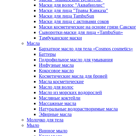
Маски для волос "Аквабиолис"
Маски для лица "Травы Кавказа"
Маски для лица TambuSun
Маски для лица с активами соков
Маски косметические на основе грязи Сакског
Сыворотки-маски для лица «TambuSun»
Тамбуканские маски
Масла
Бархатное масло для тела «Cosmos cosmetics»
Баттеры
Гидрофильное масло для умывания
Инфузные масла
Кокосовое масло
Косметические масла для бровей
Масла косметические
Масло для волос
Масло из морских водорослей
Масляные коктейли
Массажные масла
Натуральные водорастворимые масла
Эфирные масла
Молочко для тела
Мыло
Винное мыло