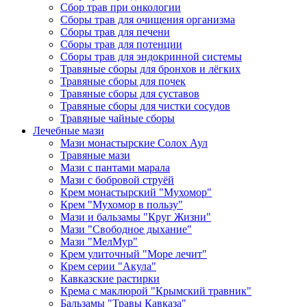
Сбор трав при онкологии
Сборы трав для очищения организма
Сборы трав для печени
Сборы трав для потенции
Сборы трав для эндокринной системы
Травяные сборы для бронхов и лёгких
Травяные сборы для почек
Травяные сборы для суставов
Травяные сборы для чистки сосудов
Травяные чайные сборы
Лечебные мази
Мази монастырские Солох Аул
Травяные мази
Мази с пантами марала
Мази с бобровой струёй
Крем монастырский "Мухомор"
Крем "Мухомор в пользу"
Мази и бальзамы "Круг Жизни"
Мази "Свободное дыхание"
Мази "МелМур"
Крем улиточный "Море лечит"
Крем серии "Акула"
Кавказские растирки
Крема с маклюрой "Крымский травник"
Бальзамы "Травы Кавказа"