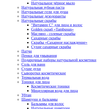
Натуральное чёрное мыло
Натуральная зубная паста
Натуральные гели для душа
Натуральные дезодоранты
Натуральные скрабы
"Витамин С" для лица и волос
Golden скраб «Tambusun»
Масляно - солевые скрабы
Сахарные скрабы
Скрабы «Сахарное наслаждение»
Сухие сахарные скрабы
Патчи
Пенки для умывания
Подарочные наборы натуральной косметики
Соль для ванн
Сухие духи
Сыворотки косметические
Термальная вода
Тоники для лица
Косметические тоники
Мицеллярная вода для лица
Убтан
Шампуни и бальзамы
Бальзамы для волос
Натуральные шампуни