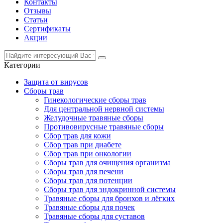
Контакты
Отзывы
Статьи
Сертификаты
Акции
Категории
Защита от вирусов
Сборы трав
Гинекологические сборы трав
Для центральной нервной системы
Желудочные травяные сборы
Противовирусные травяные сборы
Сбор трав для кожи
Сбор трав при диабете
Сбор трав при онкологии
Сборы трав для очищения организма
Сборы трав для печени
Сборы трав для потенции
Сборы трав для эндокринной системы
Травяные сборы для бронхов и лёгких
Травяные сборы для почек
Травяные сборы для суставов