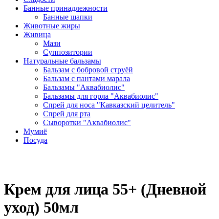
Банные принадлежности
Банные шапки
Животные жиры
Живица
Мази
Суппозитории
Натуральные бальзамы
Бальзам с бобровой струёй
Бальзам с пантами марала
Бальзамы "Аквабиолис"
Бальзамы для горла "Аквабиолис"
Спрей для носа "Кавказский целитель"
Спрей для рта
Сыворотки "Аквабиолис"
Мумиё
Посуда
Крем для лица 55+ (Дневной
уход) 50мл