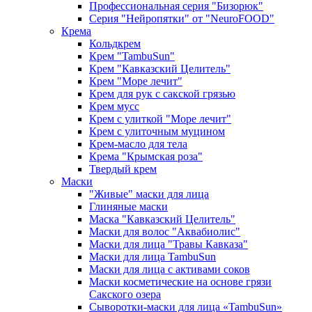
Профессиональная серия "Бизорюк"
Серия "Нейропятки" от "NeuroFOOD"
Крема
Кольдкрем
Крем "TambuSun"
Крем "Кавказский Целитель"
Крем "Море лечит"
Крем для рук с сакской грязью
Крем мусс
Крем с улиткой "Море лечит"
Крем с улиточным муцином
Крем-масло для тела
Крема "Крымская роза"
Твердый крем
Маски
"Живые" маски для лица
Глиняные маски
Маска "Кавказский Целитель"
Маски для волос "Аквабиолис"
Маски для лица "Травы Кавказа"
Маски для лица TambuSun
Маски для лица с активами соков
Маски косметические на основе грязи
Сакского озера
Сыворотки-маски для лица «TambuSun»