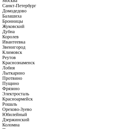
Москва
Санкт-Петербург
Домодедово
Балашиха
Бронницы
Жуковский
Дубна
Королев
Ивантеевка
Звенигород
Климовск
Реутов
Краснознаменск
Лобня
Лыткарино
Протвино
Пущино
Фрязино
Электросталь
Красноармейск
Рошаль
Орехово-Зуево
Юбилейный
Дзержинский
Коломна