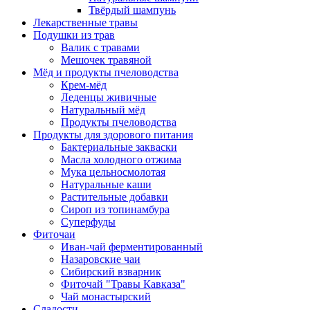
Твёрдый шампунь
Лекарственные травы
Подушки из трав
Валик с травами
Мешочек травяной
Мёд и продукты пчеловодства
Крем-мёд
Леденцы живичные
Натуральный мёд
Продукты пчеловодства
Продукты для здорового питания
Бактериальные закваски
Масла холодного отжима
Мука цельносмолотая
Натуральные каши
Растительные добавки
Сироп из топинамбура
Суперфуды
Фиточаи
Иван-чай ферментированный
Назаровские чаи
Сибирский взварник
Фиточай "Травы Кавказа"
Чай монастырский
Сладости