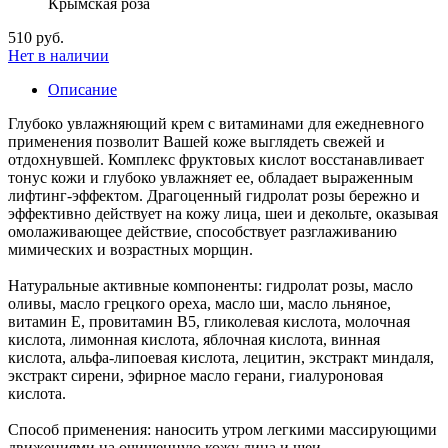
Крымская роза
510 руб.
Нет в наличии
Описание
Глубоко увлажняющий крем с витаминами для ежедневного
применения позволит Вашей коже выглядеть свежей и
отдохнувшей. Комплекс фруктовых кислот восстанавливает
тонус кожи и глубоко увлажняет ее, обладает выраженным
лифтинг-эффектом. Драгоценный гидролат розы бережно и
эффективно действует на кожу лица, шеи и декольте, оказывая
омолаживающее действие, способствует разглаживанию
мимических и возрастных морщин.
Натуральные активные компоненты: гидролат розы, масло
оливы, масло грецкого ореха, масло ши, масло льняное,
витамин Е, провитамин В5, гликолевая кислота, молочная
кислота, лимонная кислота, яблочная кислота, винная
кислота, альфа-липоевая кислота, лецитин, экстракт миндаля,
экстракт сирени, эфирное масло герани, гиалуроновая
кислота.
Способ применения: наносить утром легкими массирующими
движениями на очищенную кожу лица и шеи.