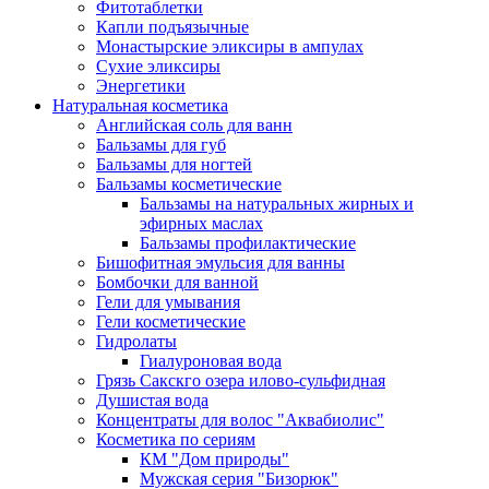
Фитотаблетки
Капли подъязычные
Монастырские эликсиры в ампулах
Сухие эликсиры
Энергетики
Натуральная косметика
Английская соль для ванн
Бальзамы для губ
Бальзамы для ногтей
Бальзамы косметические
Бальзамы на натуральных жирных и
эфирных маслах
Бальзамы профилактические
Бишофитная эмульсия для ванны
Бомбочки для ванной
Гели для умывания
Гели косметические
Гидролаты
Гиалуроновая вода
Грязь Сакскго озера илово-сульфидная
Душистая вода
Концентраты для волос "Аквабиолис"
Косметика по сериям
КМ "Дом природы"
Мужская серия "Бизорюк"