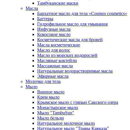
Тамбуканские маски
Масла
Бархатное масло для тела «Cosmos cosmetics»
Баттеры
Гидрофильное масло для умывания
Инфузные масла
Кокосовое масло
Косметические масла для бровей
Масла косметические
Масло для волос
Масло из морских водорослей
Масляные коктейли
Массажные масла
Натуральные водорастворимые масла
Эфирные масла
Молочко для тела
Мыло
Винное мыло
Крем мыло
Крымское мыло с грязью Сакского озера
Монастырское мыло
Мыло "TambuSun"
Мыло бельди
Натуральное молочное мыло
Натуральное мыло "Травы Кавказа"