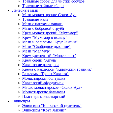
Травяные сборы для чистки сосудов
Травяные чайные сборы
Лечебные мази
Мази монастырские Солох Аул
Травяные мази
Мази с пантами марала
Мази с бобровой струёй
Крем монастырский "Мухомор"
Крем "Мухомор в пользу"
Мази и бальзамы "Круг Жизни"
Мази "Свободное дыхание"
Мази "МелМур"
Крем улиточный "Море лечит"
Крем серии "Акула"
Кавказские растирки
Крема с маклюрой "Крымский травник"
Бальзамы "Травы Кавказа"
Монастырская болтушка
Кавказский афродизиак
Масло монастырское «Солох-Аул»
Монастырские бальзамы
Пластырь монастырский
Эликсиры
Эликсиры "Кавказский целитель"
Эликсиры "Круг Жизни"