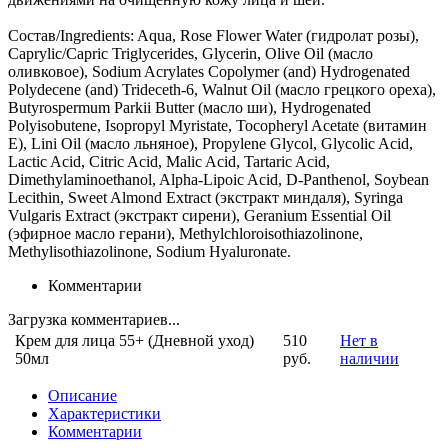
Состав/Ingredients: Aqua, Rose Flower Water (гидролат розы),
Caprylic/Capric Triglycerides, Glycerin, Olive Oil (масло
оливковое), Sodium Acrylates Copolymer (and) Hydrogenated
Polydecene (and) Trideceth-6, Walnut Oil (масло грецкого ореха),
Butyrospermum Parkii Butter (масло ши), Hydrogenated
Polyisobutene, Isopropyl Myristate, Tocopheryl Acetate (витамин
Е), Lini Oil (масло льняное), Propylene Glycol, Glycolic Acid,
Lactic Acid, Citric Acid, Malic Acid, Tartaric Acid,
Dimethylaminoethanol, Alpha-Lipoic Acid, D-Panthenol, Soybean
Lecithin, Sweet Almond Extract (экстракт миндаля), Syringa
Vulgaris Extract (экстракт сирени), Geranium Essential Oil
(эфирное масло герани), Methylchloroisothiazolinone,
Methylisothiazolinone, Sodium Hyaluronate.
Комментарии
Загрузка комментариев...
Крем для лица 55+ (Дневной уход)
510
Нет в
50мл
руб.
наличии
Описание
Характеристики
Комментарии