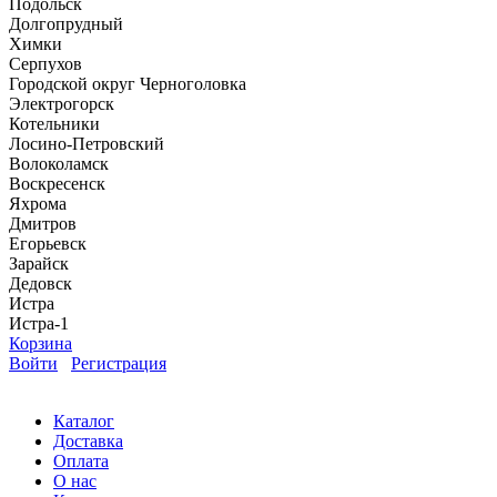
Подольск
Долгопрудный
Химки
Серпухов
Городской округ Черноголовка
Электрогорск
Котельники
Лосино-Петровский
Волоколамск
Воскресенск
Яхрома
Дмитров
Егорьевск
Зарайск
Дедовск
Истра
Истра-1
Корзина
Войти
Регистрация
Каталог
Доставка
Оплата
О нас