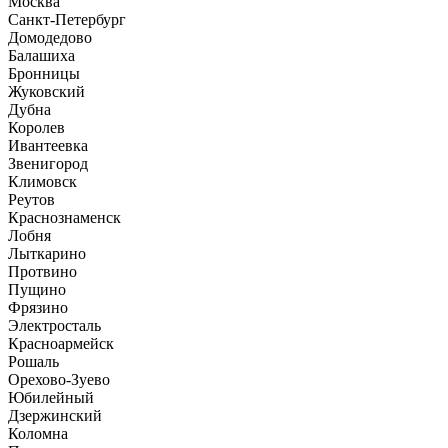
Москва
Санкт-Петербург
Домодедово
Балашиха
Бронницы
Жуковский
Дубна
Королев
Ивантеевка
Звенигород
Климовск
Реутов
Краснознаменск
Лобня
Лыткарино
Протвино
Пущино
Фрязино
Электросталь
Красноармейск
Рошаль
Орехово-Зуево
Юбилейный
Дзержинский
Коломна