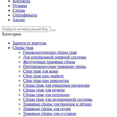
Контакты
Отзывы
Статьи
Сертификаты
Акции
Категории
Защита от вирусов
Сборы трав
Гинекологические сборы трав
Для центральной нервной системы
Желудочные травяные сборы
Противовирусные травяные сборы
Сбор трав для кожи
Сбор трав при диабете
Сбор трав при онкологии
Сборы трав для очищения организма
Сборы трав для печени
Сборы трав для потенции
Сборы трав для эндокринной системы
Травяные сборы для бронхов и лёгких
Травяные сборы для почек
Травяные сборы для суставов