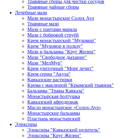
Травяные сборы для чистки сосудов
Травяные чайные сборы
Лечебные мази
Мази монастырские Солох Аул
Травяные мази
Мази с пантами марала
Мази с бобровой струёй
Крем монастырский "Мухомор"
Крем "Мухомор в пользу"
Мази и бальзамы "Круг Жизни"
Мази "Свободное дыхание"
Мази "МелМур"
Крем улиточный "Море лечит"
Крем серии "Акула"
Кавказские растирки
Крема с маклюрой "Крымский травник"
Бальзамы "Травы Кавказа"
Монастырская болтушка
Кавказский афродизиак
Масло монастырское «Солох-Аул»
Монастырские бальзамы
Пластырь монастырский
Эликсиры
Эликсиры "Кавказский целитель"
Эликсиры "Круг Жизни"