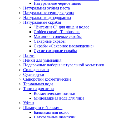
Натуральное чёрное мыло
Натуральная зубная паста
Натуральные гели для душа
Натуральные дезодоранты
Натуральные скрабы
"Витамин С" для лица и волос
Golden скраб «Tambusun»
Масляно - солевые скрабы
Сахарные скрабы
Скрабы «Сахарное наслаждение»
Сухие сахарные скрабы
Патчи
Пенки для умывания
Подарочные наборы натуральной косметики
Соль для ванн
Сухие духи
Сыворотки косметические
Термальная вода
Тоники для лица
Косметические тоники
Мицеллярная вода для лица
Убтан
Шампуни и бальзамы
Бальзамы для волос
Натуральные шампуни