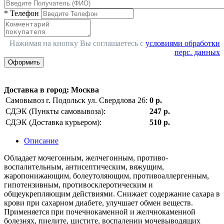
*
Телефон
Нажимая на кнопку Вы соглашаетесь с
условиями обработки
перс. данных
Оформить
Доставка в город
:
Москва
Самовывоз г. Подольск ул. Свердлова 26:
0 р.
СДЭК (Пункты самовывоза):
247 р.
СДЭК (Доставка курьером):
510 р.
Описание
Обладает мочегонным, желчегонным, противо-
воспалительным, антисептическим, вяжущим,
жаропонижающим, болеутоляющим, противоаллергенным,
гипотензивным, противосклеротическим и
общеукрепляющим действиями. Снижает содержание сахара в
крови при сахарном диабете, улучшает обмен веществ.
Применяется при почечнокаменной и желчнокаменной
болезнях, пиелите, цистите, воспалении мочевыводящих