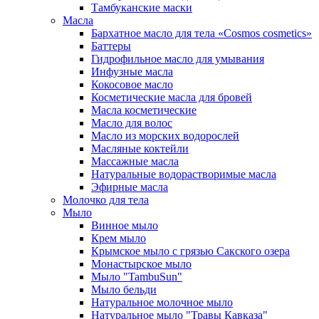
Тамбуканские маски
Масла
Бархатное масло для тела «Cosmos cosmetics»
Баттеры
Гидрофильное масло для умывания
Инфузные масла
Кокосовое масло
Косметические масла для бровей
Масла косметические
Масло для волос
Масло из морских водорослей
Масляные коктейли
Массажные масла
Натуральные водорастворимые масла
Эфирные масла
Молочко для тела
Мыло
Винное мыло
Крем мыло
Крымское мыло с грязью Сакского озера
Монастырское мыло
Мыло "TambuSun"
Мыло бельди
Натуральное молочное мыло
Натуральное мыло "Травы Кавказа"