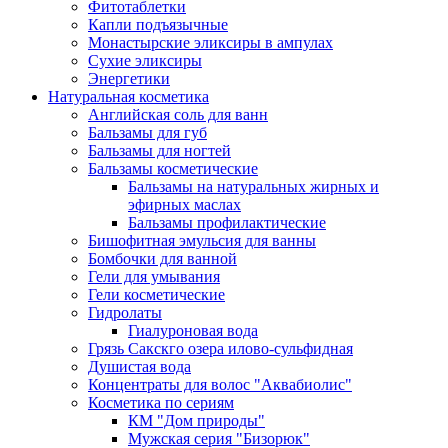
Фитотаблетки
Капли подъязычные
Монастырские эликсиры в ампулах
Сухие эликсиры
Энергетики
Натуральная косметика
Английская соль для ванн
Бальзамы для губ
Бальзамы для ногтей
Бальзамы косметические
Бальзамы на натуральных жирных и
эфирных маслах
Бальзамы профилактические
Бишофитная эмульсия для ванны
Бомбочки для ванной
Гели для умывания
Гели косметические
Гидролаты
Гиалуроновая вода
Грязь Сакскго озера илово-сульфидная
Душистая вода
Концентраты для волос "Аквабиолис"
Косметика по сериям
КМ "Дом природы"
Мужская серия "Бизорюк"