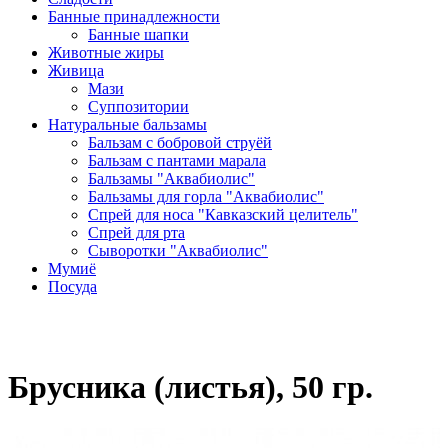
Банные принадлежности
Банные шапки
Животные жиры
Живица
Мази
Суппозитории
Натуральные бальзамы
Бальзам с бобровой струёй
Бальзам с пантами марала
Бальзамы "Аквабиолис"
Бальзамы для горла "Аквабиолис"
Спрей для носа "Кавказский целитель"
Спрей для рта
Сыворотки "Аквабиолис"
Мумиё
Посуда
Брусника (листья), 50 гр.