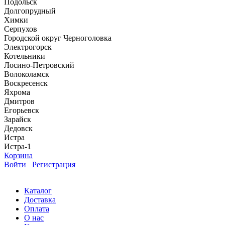
Подольск
Долгопрудный
Химки
Серпухов
Городской округ Черноголовка
Электрогорск
Котельники
Лосино-Петровский
Волоколамск
Воскресенск
Яхрома
Дмитров
Егорьевск
Зарайск
Дедовск
Истра
Истра-1
Корзина
Войти
Регистрация
Каталог
Доставка
Оплата
О нас