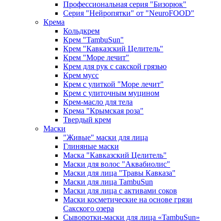
Профессиональная серия "Бизорюк"
Серия "Нейропятки" от "NeuroFOOD"
Крема
Кольдкрем
Крем "TambuSun"
Крем "Кавказский Целитель"
Крем "Море лечит"
Крем для рук с сакской грязью
Крем мусс
Крем с улиткой "Море лечит"
Крем с улиточным муцином
Крем-масло для тела
Крема "Крымская роза"
Твердый крем
Маски
"Живые" маски для лица
Глиняные маски
Маска "Кавказский Целитель"
Маски для волос "Аквабиолис"
Маски для лица "Травы Кавказа"
Маски для лица TambuSun
Маски для лица с активами соков
Маски косметические на основе грязи
Сакского озера
Сыворотки-маски для лица «TambuSun»