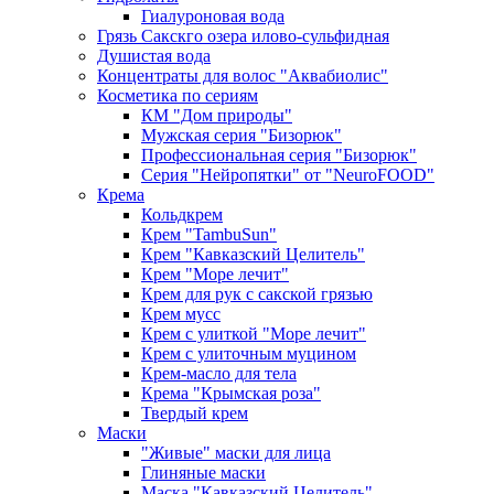
Гиалуроновая вода
Грязь Сакскго озера илово-сульфидная
Душистая вода
Концентраты для волос "Аквабиолис"
Косметика по сериям
КМ "Дом природы"
Мужская серия "Бизорюк"
Профессиональная серия "Бизорюк"
Серия "Нейропятки" от "NeuroFOOD"
Крема
Кольдкрем
Крем "TambuSun"
Крем "Кавказский Целитель"
Крем "Море лечит"
Крем для рук с сакской грязью
Крем мусс
Крем с улиткой "Море лечит"
Крем с улиточным муцином
Крем-масло для тела
Крема "Крымская роза"
Твердый крем
Маски
"Живые" маски для лица
Глиняные маски
Маска "Кавказский Целитель"