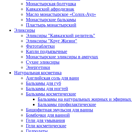
Монастырская болтушка
Кавказский афродизиак
Масло монастырское «Солох-Аул»
Монастырские бальзамы
Пластырь монастырский
Эликсиры
Эликсиры "Кавказский целитель"
Эликсиры "Круг Жизни"
Фитотаблетки
Капли подъязычные
Монастырские эликсиры в ампулах
Сухие эликсиры
Энергетики
Натуральная косметика
Английская соль для ванн
Бальзамы для губ
Бальзамы для ногтей
Бальзамы косметические
Бальзамы на натуральных жирных и эфирных
Бальзамы профилактические
Бишофитная эмульсия для ванны
Бомбочки для ванной
Гели для умывания
Гели косметические
Гидролаты