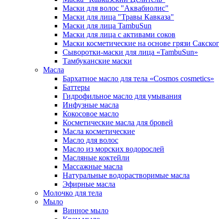
Маски для волос "Аквабиолис"
Маски для лица "Травы Кавказа"
Маски для лица TambuSun
Маски для лица с активами соков
Маски косметические на основе грязи Сакског
Сыворотки-маски для лица «TambuSun»
Тамбуканские маски
Масла
Бархатное масло для тела «Cosmos cosmetics»
Баттеры
Гидрофильное масло для умывания
Инфузные масла
Кокосовое масло
Косметические масла для бровей
Масла косметические
Масло для волос
Масло из морских водорослей
Масляные коктейли
Массажные масла
Натуральные водорастворимые масла
Эфирные масла
Молочко для тела
Мыло
Винное мыло