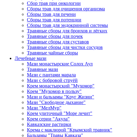
Сбор трав при онкологии
Сборы трав для очищения организма
Сборы трав для печени
Сборы трав для потенции
Сборы трав для эндокринной системы
Травяные сборы для бронхов и лёгких
Травяные сборы для почек
Травяные сборы для суставов
Травяные сборы для чистки сосудов
Травяные чайные сборы
Лечебные мази
Мази монастырские Солох Аул
Травяные мази
Мази с пантами марала
Мази с бобровой струёй
Крем монастырский "Мухомор"
Крем "Мухомор в пользу"
Мази и бальзамы "Круг Жизни"
Мази "Свободное дыхание"
Мази "МелМур"
Крем улиточный "Море лечит"
Крем серии "Акула"
Кавказские растирки
Крема с маклюрой "Крымский травник"
Бальзамы "Травы Кавказа"