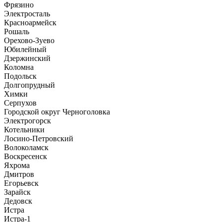
Фрязино
Электросталь
Красноармейск
Рошаль
Орехово-Зуево
Юбилейный
Дзержинский
Коломна
Подольск
Долгопрудный
Химки
Серпухов
Городской округ Черноголовка
Электрогорск
Котельники
Лосино-Петровский
Волоколамск
Воскресенск
Яхрома
Дмитров
Егорьевск
Зарайск
Дедовск
Истра
Истра-1