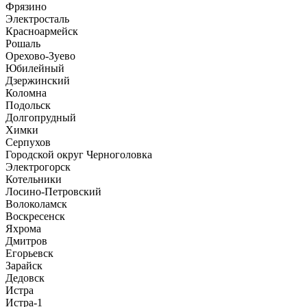
Фрязино
Электросталь
Красноармейск
Рошаль
Орехово-Зуево
Юбилейный
Дзержинский
Коломна
Подольск
Долгопрудный
Химки
Серпухов
Городской округ Черноголовка
Электрогорск
Котельники
Лосино-Петровский
Волоколамск
Воскресенск
Яхрома
Дмитров
Егорьевск
Зарайск
Дедовск
Истра
Истра-1