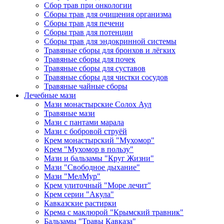
Сбор трав при онкологии
Сборы трав для очищения организма
Сборы трав для печени
Сборы трав для потенции
Сборы трав для эндокринной системы
Травяные сборы для бронхов и лёгких
Травяные сборы для почек
Травяные сборы для суставов
Травяные сборы для чистки сосудов
Травяные чайные сборы
Лечебные мази
Мази монастырские Солох Аул
Травяные мази
Мази с пантами марала
Мази с бобровой струёй
Крем монастырский "Мухомор"
Крем "Мухомор в пользу"
Мази и бальзамы "Круг Жизни"
Мази "Свободное дыхание"
Мази "МелМур"
Крем улиточный "Море лечит"
Крем серии "Акула"
Кавказские растирки
Крема с маклюрой "Крымский травник"
Бальзамы "Травы Кавказа"