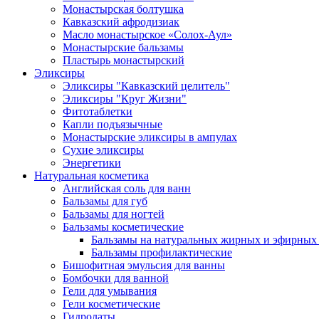
Монастырская болтушка
Кавказский афродизиак
Масло монастырское «Солох-Аул»
Монастырские бальзамы
Пластырь монастырский
Эликсиры
Эликсиры "Кавказский целитель"
Эликсиры "Круг Жизни"
Фитотаблетки
Капли подъязычные
Монастырские эликсиры в ампулах
Сухие эликсиры
Энергетики
Натуральная косметика
Английская соль для ванн
Бальзамы для губ
Бальзамы для ногтей
Бальзамы косметические
Бальзамы на натуральных жирных и эфирных
Бальзамы профилактические
Бишофитная эмульсия для ванны
Бомбочки для ванной
Гели для умывания
Гели косметические
Гидролаты