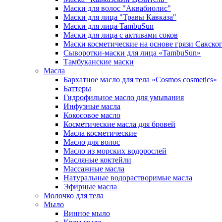
Маски для волос "Аквабиолис"
Маски для лица "Травы Кавказа"
Маски для лица TambuSun
Маски для лица с активами соков
Маски косметические на основе грязи Сакског
Сыворотки-маски для лица «TambuSun»
Тамбуканские маски
Масла
Бархатное масло для тела «Cosmos cosmetics»
Баттеры
Гидрофильное масло для умывания
Инфузные масла
Кокосовое масло
Косметические масла для бровей
Масла косметические
Масло для волос
Масло из морских водорослей
Масляные коктейли
Массажные масла
Натуральные водорастворимые масла
Эфирные масла
Молочко для тела
Мыло
Винное мыло