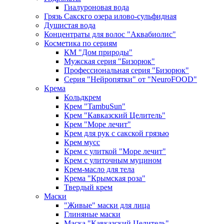
Гиалуроновая вода
Грязь Сакскго озера илово-сульфидная
Душистая вода
Концентраты для волос "Аквабиолис"
Косметика по сериям
КМ "Дом природы"
Мужская серия "Бизорюк"
Профессиональная серия "Бизорюк"
Серия "Нейропятки" от "NeuroFOOD"
Крема
Кольдкрем
Крем "TambuSun"
Крем "Кавказский Целитель"
Крем "Море лечит"
Крем для рук с сакской грязью
Крем мусс
Крем с улиткой "Море лечит"
Крем с улиточным муцином
Крем-масло для тела
Крема "Крымская роза"
Твердый крем
Маски
"Живые" маски для лица
Глиняные маски
Маска "Кавказский Целитель"