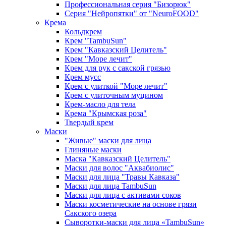
Профессиональная серия "Бизорюк"
Серия "Нейропятки" от "NeuroFOOD"
Крема
Кольдкрем
Крем "TambuSun"
Крем "Кавказский Целитель"
Крем "Море лечит"
Крем для рук с сакской грязью
Крем мусс
Крем с улиткой "Море лечит"
Крем с улиточным муцином
Крем-масло для тела
Крема "Крымская роза"
Твердый крем
Маски
"Живые" маски для лица
Глиняные маски
Маска "Кавказский Целитель"
Маски для волос "Аквабиолис"
Маски для лица "Травы Кавказа"
Маски для лица TambuSun
Маски для лица с активами соков
Маски косметические на основе грязи
Сакского озера
Сыворотки-маски для лица «TambuSun»