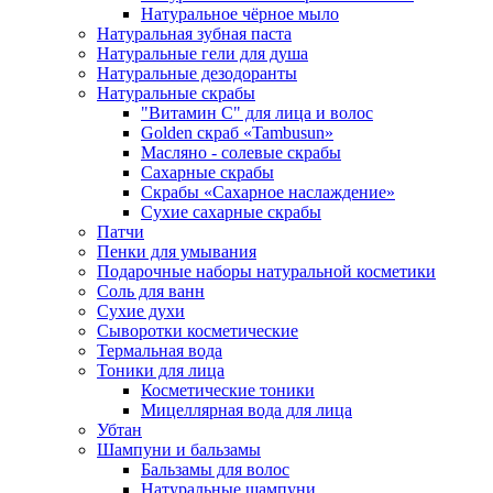
Натуральное чёрное мыло
Натуральная зубная паста
Натуральные гели для душа
Натуральные дезодоранты
Натуральные скрабы
"Витамин С" для лица и волос
Golden скраб «Tambusun»
Масляно - солевые скрабы
Сахарные скрабы
Скрабы «Сахарное наслаждение»
Сухие сахарные скрабы
Патчи
Пенки для умывания
Подарочные наборы натуральной косметики
Соль для ванн
Сухие духи
Сыворотки косметические
Термальная вода
Тоники для лица
Косметические тоники
Мицеллярная вода для лица
Убтан
Шампуни и бальзамы
Бальзамы для волос
Натуральные шампуни