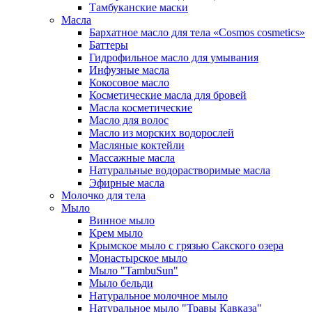
Тамбуканские маски
Масла
Бархатное масло для тела «Cosmos cosmetics»
Баттеры
Гидрофильное масло для умывания
Инфузные масла
Кокосовое масло
Косметические масла для бровей
Масла косметические
Масло для волос
Масло из морских водорослей
Масляные коктейли
Массажные масла
Натуральные водорастворимые масла
Эфирные масла
Молочко для тела
Мыло
Винное мыло
Крем мыло
Крымское мыло с грязью Сакского озера
Монастырское мыло
Мыло "TambuSun"
Мыло бельди
Натуральное молочное мыло
Натуральное мыло "Травы Кавказа"