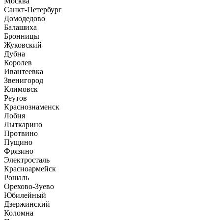
Москва
Санкт-Петербург
Домодедово
Балашиха
Бронницы
Жуковский
Дубна
Королев
Ивантеевка
Звенигород
Климовск
Реутов
Краснознаменск
Лобня
Лыткарино
Протвино
Пущино
Фрязино
Электросталь
Красноармейск
Рошаль
Орехово-Зуево
Юбилейный
Дзержинский
Коломна