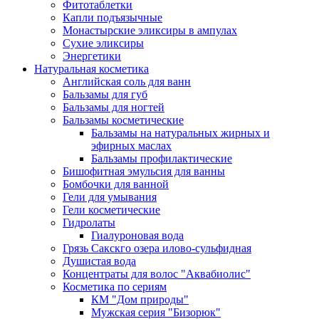
Фитотаблетки
Капли подъязычные
Монастырские эликсиры в ампулах
Сухие эликсиры
Энергетики
Натуральная косметика
Английская соль для ванн
Бальзамы для губ
Бальзамы для ногтей
Бальзамы косметические
Бальзамы на натуральных жирных и
эфирных маслах
Бальзамы профилактические
Бишофитная эмульсия для ванны
Бомбочки для ванной
Гели для умывания
Гели косметические
Гидролаты
Гиалуроновая вода
Грязь Сакскго озера илово-сульфидная
Душистая вода
Концентраты для волос "Аквабиолис"
Косметика по сериям
КМ "Дом природы"
Мужская серия "Бизорюк"