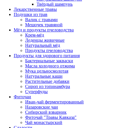
Твёрдый шампунь
Лекарственные травы
Подушки из трав
Валик с травами
Мешочек травяной
Мёд и продукты пчеловодства
Крем-мёд
Леденцы живичные
Натуральный мёд
Продукты пчеловодства
Продукты для здорового питания
Бактериальные закваски
Масла холодного отжима
Мука цельносмолотая
Натуральные каши
Растительные добавки
Сироп из топинамбура
Суперфуды
Фиточаи
Иван-чай ферментированный
Назаровские чаи
Сибирский взварник
Фиточай "Травы Кавказа"
Чай монастырский
Сладости