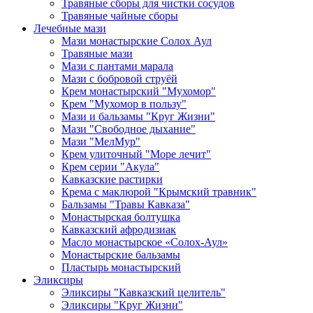
Травяные сборы для чистки сосудов
Травяные чайные сборы
Лечебные мази
Мази монастырские Солох Аул
Травяные мази
Мази с пантами марала
Мази с бобровой струёй
Крем монастырский "Мухомор"
Крем "Мухомор в пользу"
Мази и бальзамы "Круг Жизни"
Мази "Свободное дыхание"
Мази "МелМур"
Крем улиточный "Море лечит"
Крем серии "Акула"
Кавказские растирки
Крема с маклюрой "Крымский травник"
Бальзамы "Травы Кавказа"
Монастырская болтушка
Кавказский афродизиак
Масло монастырское «Солох-Аул»
Монастырские бальзамы
Пластырь монастырский
Эликсиры
Эликсиры "Кавказский целитель"
Эликсиры "Круг Жизни"