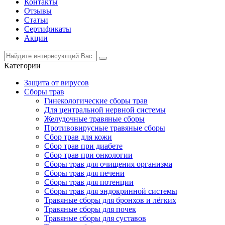
Контакты
Отзывы
Статьи
Сертификаты
Акции
Категории
Защита от вирусов
Сборы трав
Гинекологические сборы трав
Для центральной нервной системы
Желудочные травяные сборы
Противовирусные травяные сборы
Сбор трав для кожи
Сбор трав при диабете
Сбор трав при онкологии
Сборы трав для очищения организма
Сборы трав для печени
Сборы трав для потенции
Сборы трав для эндокринной системы
Травяные сборы для бронхов и лёгких
Травяные сборы для почек
Травяные сборы для суставов