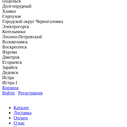
Подольск
Долгопрудный
Химки
Серпухов
Городской округ Черноголовка
Электрогорск
Котельники
Лосино-Петровский
Волоколамск
Воскресенск
Яхрома
Дмитров
Егорьевск
Зарайск
Дедовск
Истра
Истра-1
Корзина
Войти
Регистрация
Каталог
Доставка
Оплата
О нас