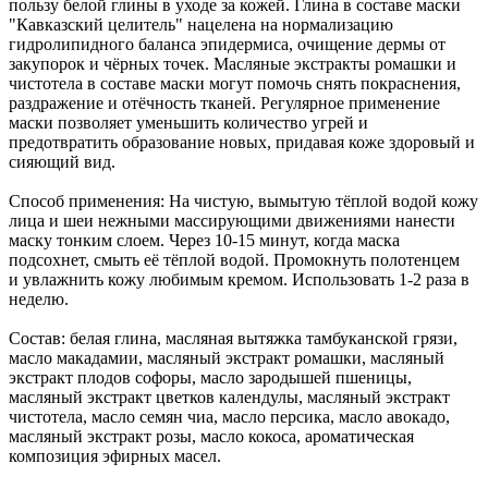
пользу белой глины в уходе за кожей. Глина в составе маски
"Кавказский целитель" нацелена на нормализацию
гидролипидного баланса эпидермиса, очищение дермы от
закупорок и чёрных точек. Масляные экстракты ромашки и
чистотела в составе маски могут помочь снять покраснения,
раздражение и отёчность тканей. Регулярное применение
маски позволяет уменьшить количество угрей и
предотвратить образование новых, придавая коже здоровый и
сияющий вид.
Способ применения: На чистую, вымытую тёплой водой кожу
лица и шеи нежными массирующими движениями нанести
маску тонким слоем. Через 10-15 минут, когда маска
подсохнет, смыть её тёплой водой. Промокнуть полотенцем
и увлажнить кожу любимым кремом. Использовать 1-2 раза в
неделю.
Состав: белая глина, масляная вытяжка тамбуканской грязи,
масло макадамии, масляный экстракт ромашки, масляный
экстракт плодов софоры, масло зародышей пшеницы,
масляный экстракт цветков календулы, масляный экстракт
чистотела, масло семян чиа, масло персика, масло авокадо,
масляный экстракт розы, масло кокоса, ароматическая
композиция эфирных масел.