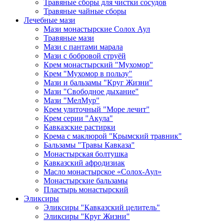
Травяные сборы для чистки сосудов
Травяные чайные сборы
Лечебные мази
Мази монастырские Солох Аул
Травяные мази
Мази с пантами марала
Мази с бобровой струёй
Крем монастырский "Мухомор"
Крем "Мухомор в пользу"
Мази и бальзамы "Круг Жизни"
Мази "Свободное дыхание"
Мази "МелМур"
Крем улиточный "Море лечит"
Крем серии "Акула"
Кавказские растирки
Крема с маклюрой "Крымский травник"
Бальзамы "Травы Кавказа"
Монастырская болтушка
Кавказский афродизиак
Масло монастырское «Солох-Аул»
Монастырские бальзамы
Пластырь монастырский
Эликсиры
Эликсиры "Кавказский целитель"
Эликсиры "Круг Жизни"