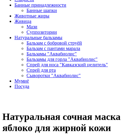
Банные принадлежности
Банные шапки
Животные жиры
Живица
Мази
Суппозитории
Натуральные бальзамы
Бальзам с бобровой струёй
Бальзам с пантами марала
Бальзамы "Аквабиолис"
Бальзамы для горла "Аквабиолис"
Спрей для носа "Кавказский целитель"
Спрей для рта
Сыворотки "Аквабиолис"
Мумиё
Посуда
Натуральная сочная маска
яблоко для жирной кожи