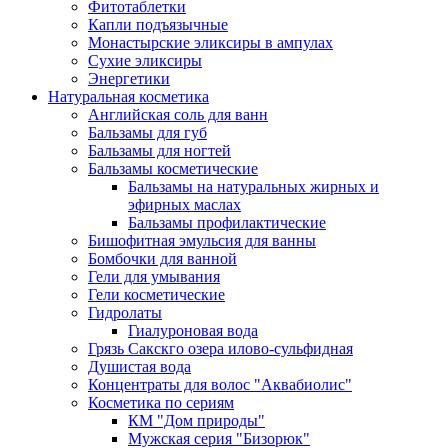
Фитотаблетки
Капли подъязычные
Монастырские эликсиры в ампулах
Сухие эликсиры
Энергетики
Натуральная косметика
Английская соль для ванн
Бальзамы для губ
Бальзамы для ногтей
Бальзамы косметические
Бальзамы на натуральных жирных и
эфирных маслах
Бальзамы профилактические
Бишофитная эмульсия для ванны
Бомбочки для ванной
Гели для умывания
Гели косметические
Гидролаты
Гиалуроновая вода
Грязь Сакскго озера илово-сульфидная
Душистая вода
Концентраты для волос "Аквабиолис"
Косметика по сериям
КМ "Дом природы"
Мужская серия "Бизорюк"