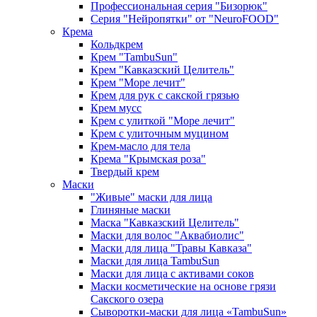
Профессиональная серия "Бизорюк"
Серия "Нейропятки" от "NeuroFOOD"
Крема
Кольдкрем
Крем "TambuSun"
Крем "Кавказский Целитель"
Крем "Море лечит"
Крем для рук с сакской грязью
Крем мусс
Крем с улиткой "Море лечит"
Крем с улиточным муцином
Крем-масло для тела
Крема "Крымская роза"
Твердый крем
Маски
"Живые" маски для лица
Глиняные маски
Маска "Кавказский Целитель"
Маски для волос "Аквабиолис"
Маски для лица "Травы Кавказа"
Маски для лица TambuSun
Маски для лица с активами соков
Маски косметические на основе грязи
Сакского озера
Сыворотки-маски для лица «TambuSun»