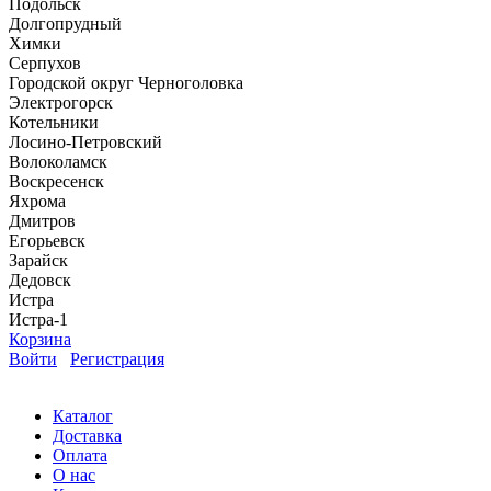
Подольск
Долгопрудный
Химки
Серпухов
Городской округ Черноголовка
Электрогорск
Котельники
Лосино-Петровский
Волоколамск
Воскресенск
Яхрома
Дмитров
Егорьевск
Зарайск
Дедовск
Истра
Истра-1
Корзина
Войти
Регистрация
Каталог
Доставка
Оплата
О нас