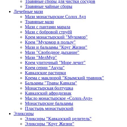
Травяные сборы для чистки сосудов
Травяные чайные сборы
Лечебные мази
Мази монастырские Солох Аул
Травяные мази
Мази с пантами марала
Мази с бобровой струёй
Крем монастырский "Мухомор"
Крем "Мухомор в пользу"
Мази и бальзамы "Круг Жизни"
Мази "Свободное дыхание"
Мази "МелМур"
Крем улиточный "Море лечит"
Крем серии "Акула"
Кавказские растирки
Крема с маклюрой "Крымский травник"
Бальзамы "Травы Кавказа"
Монастырская болтушка
Кавказский афродизиак
Масло монастырское «Солох-Аул»
Монастырские бальзамы
Пластырь монастырский
Эликсиры
Эликсиры "Кавказский целитель"
Эликсиры "Круг Жизни"