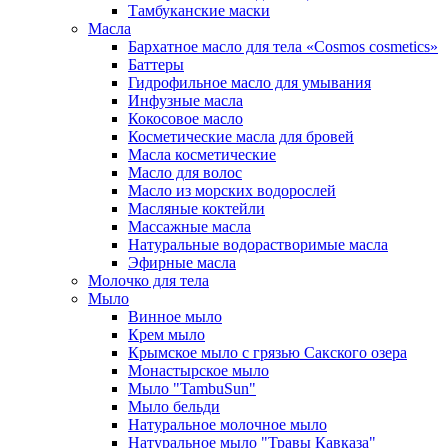
Тамбуканские маски
Масла
Бархатное масло для тела «Cosmos cosmetics»
Баттеры
Гидрофильное масло для умывания
Инфузные масла
Кокосовое масло
Косметические масла для бровей
Масла косметические
Масло для волос
Масло из морских водорослей
Масляные коктейли
Массажные масла
Натуральные водорастворимые масла
Эфирные масла
Молочко для тела
Мыло
Винное мыло
Крем мыло
Крымское мыло с грязью Сакского озера
Монастырское мыло
Мыло "TambuSun"
Мыло бельди
Натуральное молочное мыло
Натуральное мыло "Травы Кавказа"