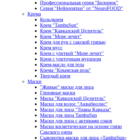
Профессиональная серия "Бизорюк"
Серия "Нейропятки" от "NeuroFOOD"
Крема
Кольдкрем
Крем "TambuSun"
Крем "Кавказский Целитель"
Крем "Море лечит"
Крем для рук с сакской грязью
Крем мусс
Крем с улиткой "Море лечит"
Крем с улиточным муцином
Крем-масло для тела
Крема "Крымская роза"
Твердый крем
Маски
"Живые" маски для лица
Глиняные маски
Маска "Кавказский Целитель"
Маски для волос "Аквабиолис"
Маски для лица "Травы Кавказа"
Маски для лица TambuSun
Маски для лица с активами соков
Маски косметические на основе грязи
Сакского озера
Сыворотки-маски для лица «TambuSun»