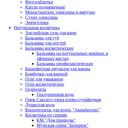
Фитотаблетки
Капли подъязычные
Монастырские эликсиры в ампулах
Сухие эликсиры
Энергетики
Натуральная косметика
Английская соль для ванн
Бальзамы для губ
Бальзамы для ногтей
Бальзамы косметические
Бальзамы на натуральных жирных и
эфирных маслах
Бальзамы профилактические
Бишофитная эмульсия для ванны
Бомбочки для ванной
Гели для умывания
Гели косметические
Гидролаты
Гиалуроновая вода
Грязь Сакскго озера илово-сульфидная
Душистая вода
Концентраты для волос "Аквабиолис"
Косметика по сериям
КМ "Дом природы"
Мужская серия "Бизорюк"