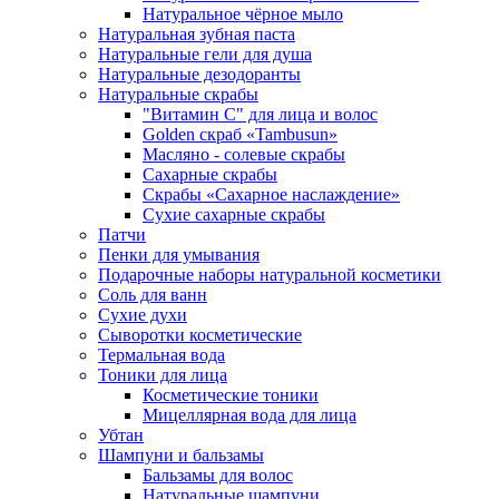
Натуральное чёрное мыло
Натуральная зубная паста
Натуральные гели для душа
Натуральные дезодоранты
Натуральные скрабы
"Витамин С" для лица и волос
Golden скраб «Tambusun»
Масляно - солевые скрабы
Сахарные скрабы
Скрабы «Сахарное наслаждение»
Сухие сахарные скрабы
Патчи
Пенки для умывания
Подарочные наборы натуральной косметики
Соль для ванн
Сухие духи
Сыворотки косметические
Термальная вода
Тоники для лица
Косметические тоники
Мицеллярная вода для лица
Убтан
Шампуни и бальзамы
Бальзамы для волос
Натуральные шампуни