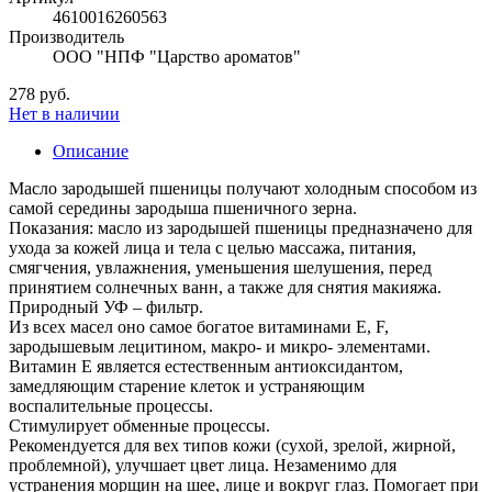
4610016260563
Производитель
ООО "НПФ "Царство ароматов"
278 руб.
Нет в наличии
Описание
Масло зародышей пшеницы получают холодным способом из
самой середины зародыша пшеничного зерна.
Показания: масло из зародышей пшеницы предназначено для
ухода за кожей лица и тела с целью массажа, питания,
смягчения, увлажнения, уменьшения шелушения, перед
принятием солнечных ванн, а также для снятия макияжа.
Природный УФ – фильтр.
Из всех масел оно самое богатое витаминами Е, F,
зародышевым лецитином, макро- и микро- элементами.
Витамин Е является естественным антиоксидантом,
замедляющим старение клеток и устраняющим
воспалительные процессы.
Стимулирует обменные процессы.
Рекомендуется для вех типов кожи (сухой, зрелой, жирной,
проблемной), улучшает цвет лица. Незаменимо для
устранения морщин на шее, лице и вокруг глаз. Помогает при