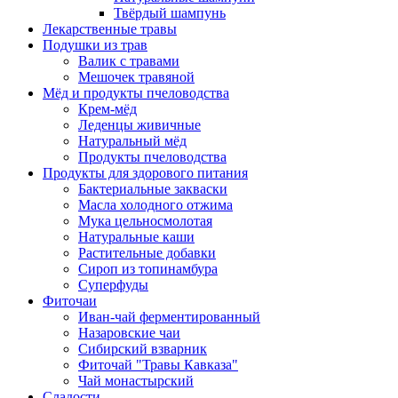
Твёрдый шампунь
Лекарственные травы
Подушки из трав
Валик с травами
Мешочек травяной
Мёд и продукты пчеловодства
Крем-мёд
Леденцы живичные
Натуральный мёд
Продукты пчеловодства
Продукты для здорового питания
Бактериальные закваски
Масла холодного отжима
Мука цельносмолотая
Натуральные каши
Растительные добавки
Сироп из топинамбура
Суперфуды
Фиточаи
Иван-чай ферментированный
Назаровские чаи
Сибирский взварник
Фиточай "Травы Кавказа"
Чай монастырский
Сладости