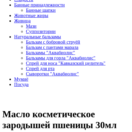
Банные принадлежности
Банные шапки
Животные жиры
Живица
Мази
Суппозитории
Натуральные бальзамы
Бальзам с бобровой струёй
Бальзам с пантами марала
Бальзамы "Аквабиолис"
Бальзамы для горла "Аквабиолис"
Спрей для носа "Кавказский целитель"
Спрей для рта
Сыворотки "Аквабиолис"
Мумиё
Посуда
Масло косметическое
зародышей пшеницы 30мл