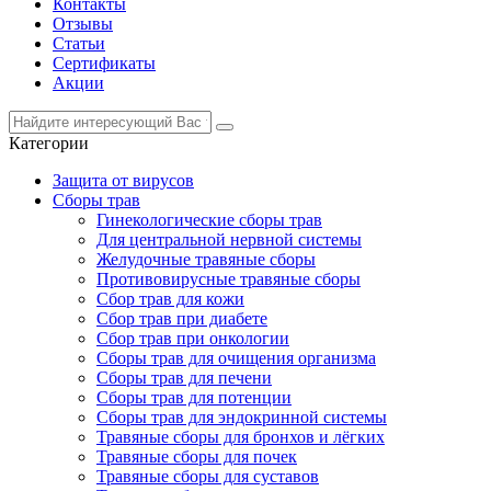
Контакты
Отзывы
Статьи
Сертификаты
Акции
Категории
Защита от вирусов
Сборы трав
Гинекологические сборы трав
Для центральной нервной системы
Желудочные травяные сборы
Противовирусные травяные сборы
Сбор трав для кожи
Сбор трав при диабете
Сбор трав при онкологии
Сборы трав для очищения организма
Сборы трав для печени
Сборы трав для потенции
Сборы трав для эндокринной системы
Травяные сборы для бронхов и лёгких
Травяные сборы для почек
Травяные сборы для суставов