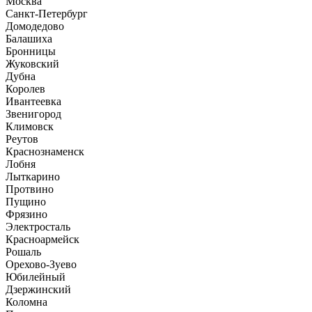
Москва
Санкт-Петербург
Домодедово
Балашиха
Бронницы
Жуковский
Дубна
Королев
Ивантеевка
Звенигород
Климовск
Реутов
Краснознаменск
Лобня
Лыткарино
Протвино
Пущино
Фрязино
Электросталь
Красноармейск
Рошаль
Орехово-Зуево
Юбилейный
Дзержинский
Коломна