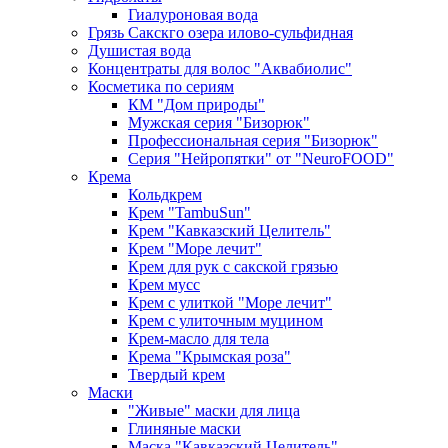
Гиалуроновая вода
Грязь Сакскго озера илово-сульфидная
Душистая вода
Концентраты для волос "Аквабиолис"
Косметика по сериям
КМ "Дом природы"
Мужская серия "Бизорюк"
Профессиональная серия "Бизорюк"
Серия "Нейропятки" от "NeuroFOOD"
Крема
Кольдкрем
Крем "TambuSun"
Крем "Кавказский Целитель"
Крем "Море лечит"
Крем для рук с сакской грязью
Крем мусс
Крем с улиткой "Море лечит"
Крем с улиточным муцином
Крем-масло для тела
Крема "Крымская роза"
Твердый крем
Маски
"Живые" маски для лица
Глиняные маски
Маска "Кавказский Целитель"