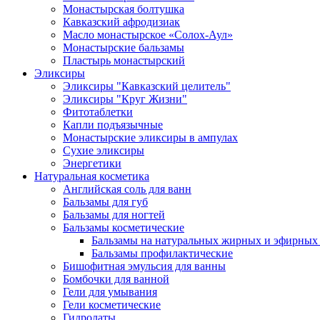
Монастырская болтушка
Кавказский афродизиак
Масло монастырское «Солох-Аул»
Монастырские бальзамы
Пластырь монастырский
Эликсиры
Эликсиры "Кавказский целитель"
Эликсиры "Круг Жизни"
Фитотаблетки
Капли подъязычные
Монастырские эликсиры в ампулах
Сухие эликсиры
Энергетики
Натуральная косметика
Английская соль для ванн
Бальзамы для губ
Бальзамы для ногтей
Бальзамы косметические
Бальзамы на натуральных жирных и эфирных
Бальзамы профилактические
Бишофитная эмульсия для ванны
Бомбочки для ванной
Гели для умывания
Гели косметические
Гидролаты