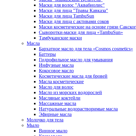
Маски для волос "Аквабиолис"
Маски для лица "Травы Кавказа"
Маски для лица TambuSun
Маски для лица с активами соков
Маски косметические на основе грязи Сакског
Сыворотки-маски для лица «TambuSun»
Тамбуканские маски
Масла
Бархатное масло для тела «Cosmos cosmetics»
Баттеры
Гидрофильное масло для умывания
Инфузные масла
Кокосовое масло
Косметические масла для бровей
Масла косметические
Масло для волос
Масло из морских водорослей
Масляные коктейли
Массажные масла
Натуральные водорастворимые масла
Эфирные масла
Молочко для тела
Мыло
Винное мыло