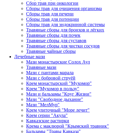
Сбор трав при онкологии
Сборы трав для очищения организма
Сборы трав для печени
Сборы трав для потенции
Сборы трав для эндокринной системы
Травяные сборы для бронхов и лёгких
Травяные сборы для почек
Травяные сборы для суставов
Травяные сборы для чистки сосудов
Травяные чайные сборы
Лечебные мази
Мази монастырские Солох Аул
Травяные мази
Мази с пантами марала
Мази с бобровой струёй
Крем монастырский "Мухомор"
Крем "Мухомор в пользу"
Мази и бальзамы "Круг Жизни"
Мази "Свободное дыхание"
Мази "МелМур"
Крем улиточный "Море лечит"
Крем серии "Акула"
Кавказские растирки
Крема с маклюрой "Крымский травник"
Бальзамы "Травы Кавказа"