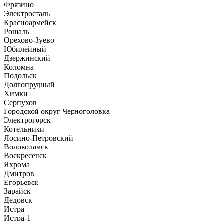
Фрязино
Электросталь
Красноармейск
Рошаль
Орехово-Зуево
Юбилейный
Дзержинский
Коломна
Подольск
Долгопрудный
Химки
Серпухов
Городской округ Черноголовка
Электрогорск
Котельники
Лосино-Петровский
Волоколамск
Воскресенск
Яхрома
Дмитров
Егорьевск
Зарайск
Дедовск
Истра
Истра-1