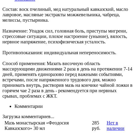
Состав: воск пчелиный, мед натуральный кавказский, масло
лавровое, масляные экстракты можжевельника, чабреца,
мелиссы, пустырника.
Назначение: Упадок сил, головная боль, приступы мигрени,
стрессовые ситуации, плохое настроение (уныние), вялость,
нервное напряжение, психофизическая усталость.
Противопоказания: индивидуальная непереносимость.
Способ применения: Мазать височную область
массирующими движениями 2 раза в день на протяжении 7-14
дней, применять единоразово перед важными событиями,
встречами, после напряженного трудового дня, можно
принимать внутрь, растворив мазь на кончике чайной ложки в
горячем чае 2 раза в день - рекомендуется при нервных
срывах, проблемах с ЖКТ.
Комментарии
Загрузка комментариев...
Мазь монастырская «Феодосия
285
Нет в
Кавказского» 30 мл
руб.
наличии