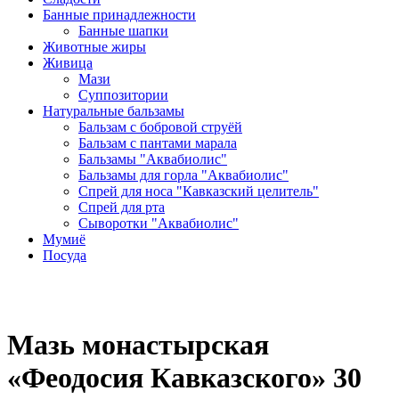
Банные принадлежности
Банные шапки
Животные жиры
Живица
Мази
Суппозитории
Натуральные бальзамы
Бальзам с бобровой струёй
Бальзам с пантами марала
Бальзамы "Аквабиолис"
Бальзамы для горла "Аквабиолис"
Спрей для носа "Кавказский целитель"
Спрей для рта
Сыворотки "Аквабиолис"
Мумиё
Посуда
Мазь монастырская
«Феодосия Кавказского» 30