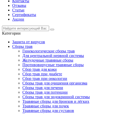
Контакты
Отзывы
Статьи
Сертификаты
Акции
Категории
Защита от вирусов
Сборы трав
Гинекологические сборы трав
Для центральной нервной системы
Желудочные травяные сборы
Противовирусные травяные сборы
Сбор трав для кожи
Сбор трав при диабете
Сбор трав при онкологии
Сборы трав для очищения организма
Сборы трав для печени
Сборы трав для потенции
Сборы трав для эндокринной системы
Травяные сборы для бронхов и лёгких
Травяные сборы для почек
Травяные сборы для суставов