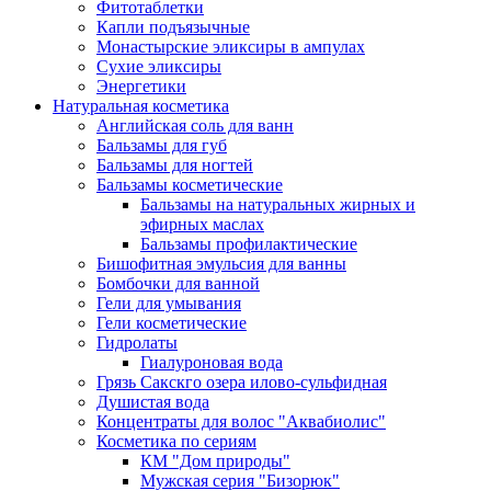
Фитотаблетки
Капли подъязычные
Монастырские эликсиры в ампулах
Сухие эликсиры
Энергетики
Натуральная косметика
Английская соль для ванн
Бальзамы для губ
Бальзамы для ногтей
Бальзамы косметические
Бальзамы на натуральных жирных и
эфирных маслах
Бальзамы профилактические
Бишофитная эмульсия для ванны
Бомбочки для ванной
Гели для умывания
Гели косметические
Гидролаты
Гиалуроновая вода
Грязь Сакскго озера илово-сульфидная
Душистая вода
Концентраты для волос "Аквабиолис"
Косметика по сериям
КМ "Дом природы"
Мужская серия "Бизорюк"