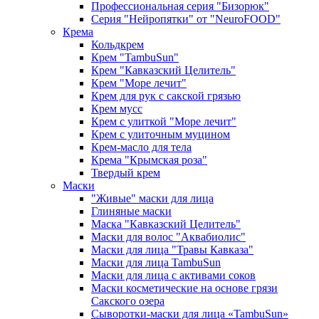
Профессиональная серия "Бизорюк"
Серия "Нейропятки" от "NeuroFOOD"
Крема
Кольдкрем
Крем "TambuSun"
Крем "Кавказский Целитель"
Крем "Море лечит"
Крем для рук с сакской грязью
Крем мусс
Крем с улиткой "Море лечит"
Крем с улиточным муцином
Крем-масло для тела
Крема "Крымская роза"
Твердый крем
Маски
"Живые" маски для лица
Глиняные маски
Маска "Кавказский Целитель"
Маски для волос "Аквабиолис"
Маски для лица "Травы Кавказа"
Маски для лица TambuSun
Маски для лица с активами соков
Маски косметические на основе грязи
Сакского озера
Сыворотки-маски для лица «TambuSun»