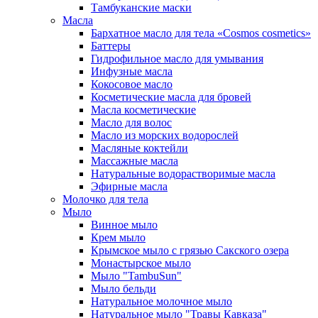
Тамбуканские маски
Масла
Бархатное масло для тела «Cosmos cosmetics»
Баттеры
Гидрофильное масло для умывания
Инфузные масла
Кокосовое масло
Косметические масла для бровей
Масла косметические
Масло для волос
Масло из морских водорослей
Масляные коктейли
Массажные масла
Натуральные водорастворимые масла
Эфирные масла
Молочко для тела
Мыло
Винное мыло
Крем мыло
Крымское мыло с грязью Сакского озера
Монастырское мыло
Мыло "TambuSun"
Мыло бельди
Натуральное молочное мыло
Натуральное мыло "Травы Кавказа"