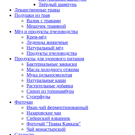
Твёрдый шампунь
Лекарственные травы
Подушки из трав
Валик с травами
Мешочек травяной
Мёд и продукты пчеловодства
Крем-мёд
Леденцы живичные
Натуральный мёд
Продукты пчеловодства
Продукты для здорового питания
Бактериальные закваски
Масла холодного отжима
Мука цельносмолотая
Натуральные каши
Растительные добавки
Сироп из топинамбура
Суперфуды
Фиточаи
Иван-чай ферментированный
Назаровские чаи
Сибирский взварник
Фиточай "Травы Кавказа"
Чай монастырский
Сладости