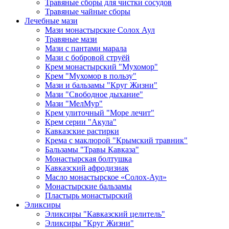
Травяные сборы для чистки сосудов
Травяные чайные сборы
Лечебные мази
Мази монастырские Солох Аул
Травяные мази
Мази с пантами марала
Мази с бобровой струёй
Крем монастырский "Мухомор"
Крем "Мухомор в пользу"
Мази и бальзамы "Круг Жизни"
Мази "Свободное дыхание"
Мази "МелМур"
Крем улиточный "Море лечит"
Крем серии "Акула"
Кавказские растирки
Крема с маклюрой "Крымский травник"
Бальзамы "Травы Кавказа"
Монастырская болтушка
Кавказский афродизиак
Масло монастырское «Солох-Аул»
Монастырские бальзамы
Пластырь монастырский
Эликсиры
Эликсиры "Кавказский целитель"
Эликсиры "Круг Жизни"