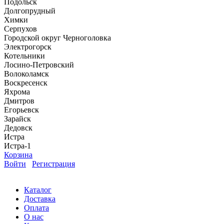
Подольск
Долгопрудный
Химки
Серпухов
Городской округ Черноголовка
Электрогорск
Котельники
Лосино-Петровский
Волоколамск
Воскресенск
Яхрома
Дмитров
Егорьевск
Зарайск
Дедовск
Истра
Истра-1
Корзина
Войти
Регистрация
Каталог
Доставка
Оплата
О нас