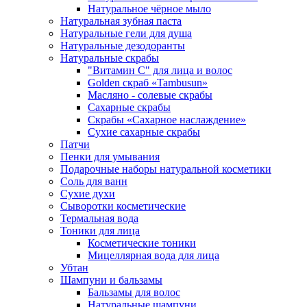
Натуральное чёрное мыло
Натуральная зубная паста
Натуральные гели для душа
Натуральные дезодоранты
Натуральные скрабы
"Витамин С" для лица и волос
Golden скраб «Tambusun»
Масляно - солевые скрабы
Сахарные скрабы
Скрабы «Сахарное наслаждение»
Сухие сахарные скрабы
Патчи
Пенки для умывания
Подарочные наборы натуральной косметики
Соль для ванн
Сухие духи
Сыворотки косметические
Термальная вода
Тоники для лица
Косметические тоники
Мицеллярная вода для лица
Убтан
Шампуни и бальзамы
Бальзамы для волос
Натуральные шампуни