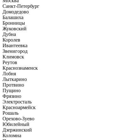
Москва
Санкт-Петербург
Домодедово
Балашиха
Бронницы
Жуковский
Дубна
Королев
Ивантеевка
Звенигород
Климовск
Реутов
Краснознаменск
Лобня
Лыткарино
Протвино
Пущино
Фрязино
Электросталь
Красноармейск
Рошаль
Орехово-Зуево
Юбилейный
Дзержинский
Коломна