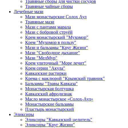
Травяные сборы для чистки сосудов
Травяные чайные сборы
Лечебные мази
Мази монастырские Солох Аул
Травяные мази
Мази с пантами марала
Мази с бобровой струёй
Крем монастырский "Мухомор"
Крем "Мухомор в пользу"
Мази и бальзамы "Круг Жизни"
Мази "Свободное дыхание"
Мази "МелМур"
Крем улиточный "Море лечит"
Крем серии "Акула"
Кавказские растирки
Крема с маклюрой "Крымский травник"
Бальзамы "Травы Кавказа"
Монастырская болтушка
Кавказский афродизиак
Масло монастырское «Солох-Аул»
Монастырские бальзамы
Пластырь монастырский
Эликсиры
Эликсиры "Кавказский целитель"
Эликсиры "Круг Жизни"