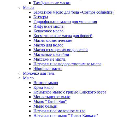
Тамбуканские маски
Масла
Бархатное масло для тела «Cosmos cosmetics»
Баттеры
Гидрофильное масло для умывания
Инфузные масла
Кокосовое масло
Косметические масла для бровей
Масла косметические
Масло для волос
Масло из морских водорослей
Масляные коктейли
Массажные масла
Натуральные водорастворимые масла
Эфирные масла
Молочко для тела
Мыло
Винное мыло
Крем мыло
Крымское мыло с грязью Сакского озера
Монастырское мыло
Мыло "TambuSun"
Мыло бельди
Натуральное молочное мыло
Натуральное мыло "Травы Кавказа"