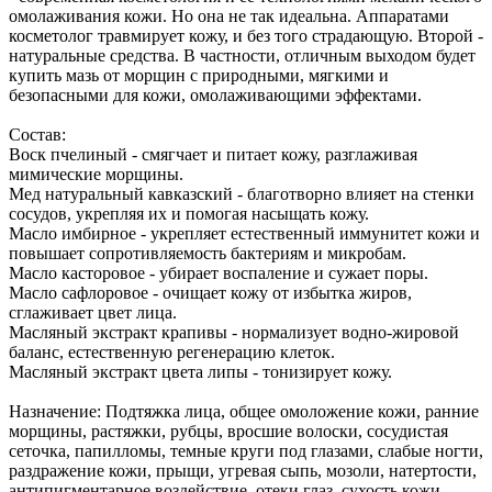
омолаживания кожи. Но она не так идеальна. Аппаратами
косметолог травмирует кожу, и без того страдающую. Второй -
натуральные средства. В частности, отличным выходом будет
купить мазь от морщин с природными, мягкими и
безопасными для кожи, омолаживающими эффектами.
Состав:
Воск пчелиный - смягчает и питает кожу, разглаживая
мимические морщины.
Мед натуральный кавказский - благотворно влияет на стенки
сосудов, укрепляя их и помогая насыщать кожу.
Масло имбирное - укрепляет естественный иммунитет кожи и
повышает сопротивляемость бактериям и микробам.
Масло касторовое - убирает воспаление и сужает поры.
Масло сафлоровое - очищает кожу от избытка жиров,
сглаживает цвет лица.
Масляный экстракт крапивы - нормализует водно-жировой
баланс, естественную регенерацию клеток.
Масляный экстракт цвета липы - тонизирует кожу.
Назначение: Подтяжка лица, общее омоложение кожи, ранние
морщины, растяжки, рубцы, вросшие волоски, сосудистая
сеточка, папилломы, темные круги под глазами, слабые ногти,
раздражение кожи, прыщи, угревая сыпь, мозоли, натертости,
антипигментарное воздействие, отеки глаз, сухость кожи,