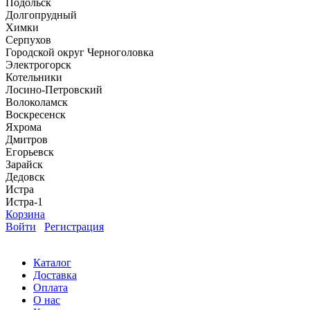
Подольск
Долгопрудный
Химки
Серпухов
Городской округ Черноголовка
Электрогорск
Котельники
Лосино-Петровский
Волоколамск
Воскресенск
Яхрома
Дмитров
Егорьевск
Зарайск
Дедовск
Истра
Истра-1
Корзина
Войти
Регистрация
Каталог
Доставка
Оплата
О нас