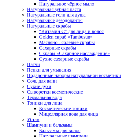
Натуральное чёрное мыло
Натуральная зубная паста
Натуральные гели для душа
Натуральные дезодоранты
Натуральные скрабы
"Витамин С" для лица и волос
Golden скраб «Tambusun»
Масляно - солевые скрабы
Сахарные скрабы
Скрабы «Сахарное наслаждение»
Сухие сахарные скрабы
Патчи
Пенки для умывания
Подарочные наборы натуральной косметики
Соль для ванн
Сухие духи
Сыворотки косметические
Термальная вода
Тоники для лица
Косметические тоники
Мицеллярная вода для лица
Убтан
Шампуни и бальзамы
Бальзамы для волос
Натуральные шампуни