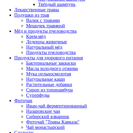
Твёрдый шампунь
Лекарственные травы
Подушки из трав
Валик с травами
Мешочек травяной
Мёд и продукты пчеловодства
Крем-мёд
Леденцы живичные
Натуральный мёд
Продукты пчеловодства
Продукты для здорового питания
Бактериальные закваски
Масла холодного отжима
Мука цельносмолотая
Натуральные каши
Растительные добавки
Сироп из топинамбура
Суперфуды
Фиточаи
Иван-чай ферментированный
Назаровские чаи
Сибирский взварник
Фиточай "Травы Кавказа"
Чай монастырский
Сладости