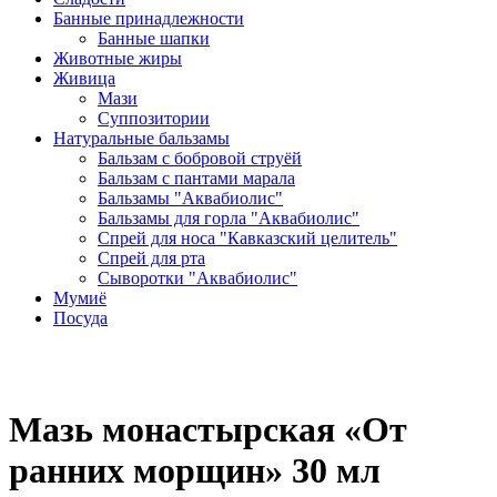
Банные принадлежности
Банные шапки
Животные жиры
Живица
Мази
Суппозитории
Натуральные бальзамы
Бальзам с бобровой струёй
Бальзам с пантами марала
Бальзамы "Аквабиолис"
Бальзамы для горла "Аквабиолис"
Спрей для носа "Кавказский целитель"
Спрей для рта
Сыворотки "Аквабиолис"
Мумиё
Посуда
Мазь монастырская «От
ранних морщин» 30 мл