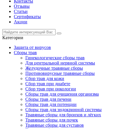
Контакты
Отзывы
Статьи
Сертификаты
Акции
Категории
Защита от вирусов
Сборы трав
Гинекологические сборы трав
Для центральной нервной системы
Желудочные травяные сборы
Противовирусные травяные сборы
Сбор трав для кожи
Сбор трав при диабете
Сбор трав при онкологии
Сборы трав для очищения организма
Сборы трав для печени
Сборы трав для потенции
Сборы трав для эндокринной системы
Травяные сборы для бронхов и лёгких
Травяные сборы для почек
Травяные сборы для суставов