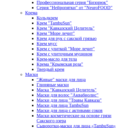
Профессиональная серия "Бизорюк"
Серия "Нейропятки" от "NeuroFOOD"
Крема
Кольдкрем
Крем "TambuSun"
Крем "Кавказский Целитель"
Крем "Море лечит"
Крем для рук с сакской грязью
Крем мусс
Крем с улиткой "Море лечит"
Крем с улиточным муцином
Крем-масло для тела
Крема "Крымская роза"
Твердый крем
Маски
"Живые" маски для лица
Глиняные маски
Маска "Кавказский Целитель"
Маски для волос "Аквабиолис"
Маски для лица "Травы Кавказа"
Маски для лица TambuSun
Маски для лица с активами соков
Маски косметические на основе грязи
Сакского озера
Сыворотки-маски для лица «TambuSun»