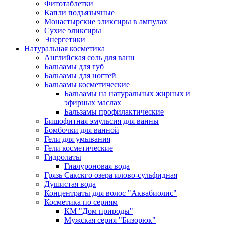
Фитотаблетки
Капли подъязычные
Монастырские эликсиры в ампулах
Сухие эликсиры
Энергетики
Натуральная косметика
Английская соль для ванн
Бальзамы для губ
Бальзамы для ногтей
Бальзамы косметические
Бальзамы на натуральных жирных и
эфирных маслах
Бальзамы профилактические
Бишофитная эмульсия для ванны
Бомбочки для ванной
Гели для умывания
Гели косметические
Гидролаты
Гиалуроновая вода
Грязь Сакскго озера илово-сульфидная
Душистая вода
Концентраты для волос "Аквабиолис"
Косметика по сериям
КМ "Дом природы"
Мужская серия "Бизорюк"