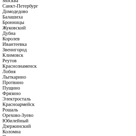
Москва
Санкт-Петербург
Домодедово
Балашиха
Бронницы
Жуковский
Дубна
Королев
Ивантеевка
Звенигород
Климовск
Реутов
Краснознаменск
Лобня
Лыткарино
Протвино
Пущино
Фрязино
Электросталь
Красноармейск
Рошаль
Орехово-Зуево
Юбилейный
Дзержинский
Коломна