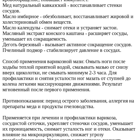
Мед натуральный кавказский - восстанавливает стенки
сосудов.
Масло имбирное - обезболивает, восстанавливает жировой и
холестериновый обмен веществ.
Масло календулы - снимает отеки и устраняет застои.
Масляный экстракт конского каштана - расширяет сосуды,
уменьшает их сокращаемость.
Деготь березовый - вызывает активное сокращение сосудов.
Пчелиный подмор - стабилизирует давление в сосудах.
Способ применения варикозной мази: Омыть ноги после
ходьбы теплой приятной водой, смазывать мазью от снизу
вверх щиколотки, не смывать минимум 2-3 часа. Для
профилактики и снятия усталости ног мазать от ступней до
колена легкими массирующими движениями. Результат
мгновенный после первого применения.
Противопоказания: период острого заболевания, аллергия на
препараты меда и продукты пчеловодства.
Применяется при лечении и профилактики варикоза,
сосудистой сеточки, укрепляет стеночки сосудов, уменьшает
их проницаемость, снимает усталость ног и отеки. Оказывает
влияние на микроциркуляцию, снижает угрозу