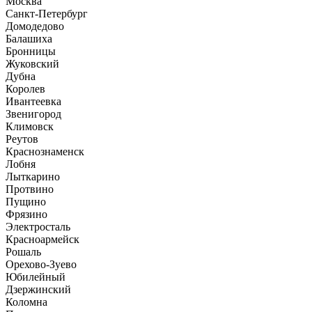
Москва
Санкт-Петербург
Домодедово
Балашиха
Бронницы
Жуковский
Дубна
Королев
Ивантеевка
Звенигород
Климовск
Реутов
Краснознаменск
Лобня
Лыткарино
Протвино
Пущино
Фрязино
Электросталь
Красноармейск
Рошаль
Орехово-Зуево
Юбилейный
Дзержинский
Коломна