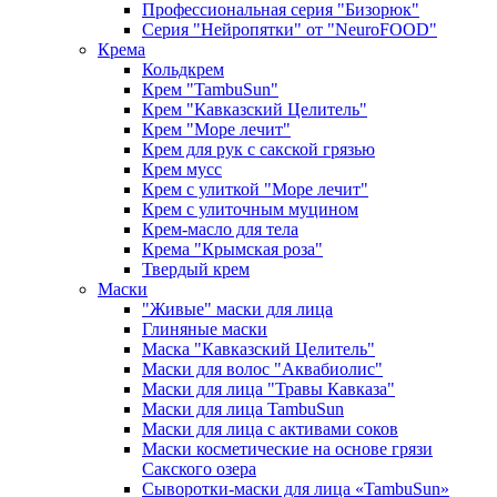
Профессиональная серия "Бизорюк"
Серия "Нейропятки" от "NeuroFOOD"
Крема
Кольдкрем
Крем "TambuSun"
Крем "Кавказский Целитель"
Крем "Море лечит"
Крем для рук с сакской грязью
Крем мусс
Крем с улиткой "Море лечит"
Крем с улиточным муцином
Крем-масло для тела
Крема "Крымская роза"
Твердый крем
Маски
"Живые" маски для лица
Глиняные маски
Маска "Кавказский Целитель"
Маски для волос "Аквабиолис"
Маски для лица "Травы Кавказа"
Маски для лица TambuSun
Маски для лица с активами соков
Маски косметические на основе грязи
Сакского озера
Сыворотки-маски для лица «TambuSun»