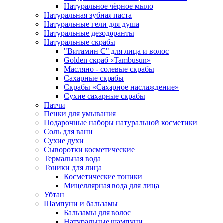
Натуральное чёрное мыло
Натуральная зубная паста
Натуральные гели для душа
Натуральные дезодоранты
Натуральные скрабы
"Витамин С" для лица и волос
Golden скраб «Tambusun»
Масляно - солевые скрабы
Сахарные скрабы
Скрабы «Сахарное наслаждение»
Сухие сахарные скрабы
Патчи
Пенки для умывания
Подарочные наборы натуральной косметики
Соль для ванн
Сухие духи
Сыворотки косметические
Термальная вода
Тоники для лица
Косметические тоники
Мицеллярная вода для лица
Убтан
Шампуни и бальзамы
Бальзамы для волос
Натуральные шампуни