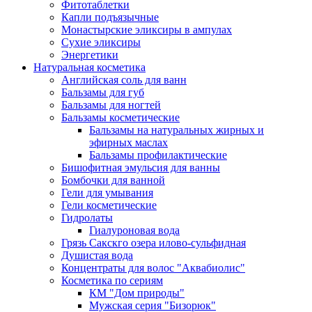
Фитотаблетки
Капли подъязычные
Монастырские эликсиры в ампулах
Сухие эликсиры
Энергетики
Натуральная косметика
Английская соль для ванн
Бальзамы для губ
Бальзамы для ногтей
Бальзамы косметические
Бальзамы на натуральных жирных и
эфирных маслах
Бальзамы профилактические
Бишофитная эмульсия для ванны
Бомбочки для ванной
Гели для умывания
Гели косметические
Гидролаты
Гиалуроновая вода
Грязь Сакскго озера илово-сульфидная
Душистая вода
Концентраты для волос "Аквабиолис"
Косметика по сериям
КМ "Дом природы"
Мужская серия "Бизорюк"