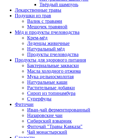
Твёрдый шампунь
Лекарственные травы
Подушки из трав
Валик с травами
Мешочек травяной
Мёд и продукты пчеловодства
Крем-мёд
Леденцы живичные
Натуральный мёд
Продукты пчеловодства
Продукты для здорового питания
Бактериальные закваски
Масла холодного отжима
Мука цельносмолотая
Натуральные каши
Растительные добавки
Сироп из топинамбура
Суперфуды
Фиточаи
Иван-чай ферментированный
Назаровские чаи
Сибирский взварник
Фиточай "Травы Кавказа"
Чай монастырский
Сладости