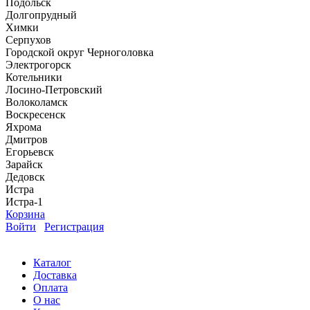
Подольск
Долгопрудный
Химки
Серпухов
Городской округ Черноголовка
Электрогорск
Котельники
Лосино-Петровский
Волоколамск
Воскресенск
Яхрома
Дмитров
Егорьевск
Зарайск
Дедовск
Истра
Истра-1
Корзина
Войти
Регистрация
Каталог
Доставка
Оплата
О нас