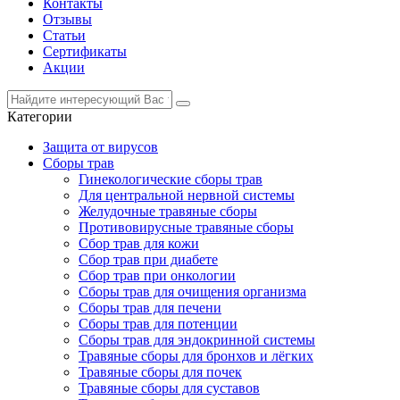
Контакты
Отзывы
Статьи
Сертификаты
Акции
Категории
Защита от вирусов
Сборы трав
Гинекологические сборы трав
Для центральной нервной системы
Желудочные травяные сборы
Противовирусные травяные сборы
Сбор трав для кожи
Сбор трав при диабете
Сбор трав при онкологии
Сборы трав для очищения организма
Сборы трав для печени
Сборы трав для потенции
Сборы трав для эндокринной системы
Травяные сборы для бронхов и лёгких
Травяные сборы для почек
Травяные сборы для суставов