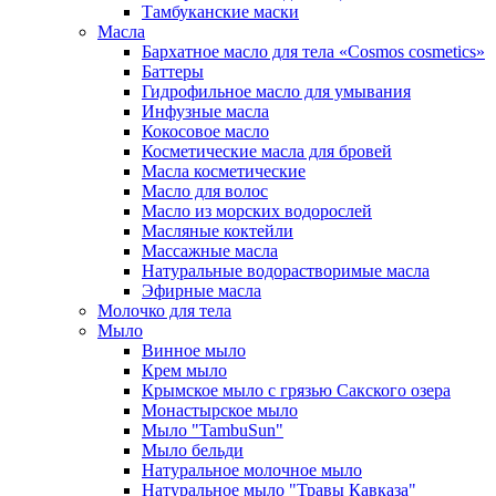
Тамбуканские маски
Масла
Бархатное масло для тела «Cosmos cosmetics»
Баттеры
Гидрофильное масло для умывания
Инфузные масла
Кокосовое масло
Косметические масла для бровей
Масла косметические
Масло для волос
Масло из морских водорослей
Масляные коктейли
Массажные масла
Натуральные водорастворимые масла
Эфирные масла
Молочко для тела
Мыло
Винное мыло
Крем мыло
Крымское мыло с грязью Сакского озера
Монастырское мыло
Мыло "TambuSun"
Мыло бельди
Натуральное молочное мыло
Натуральное мыло "Травы Кавказа"