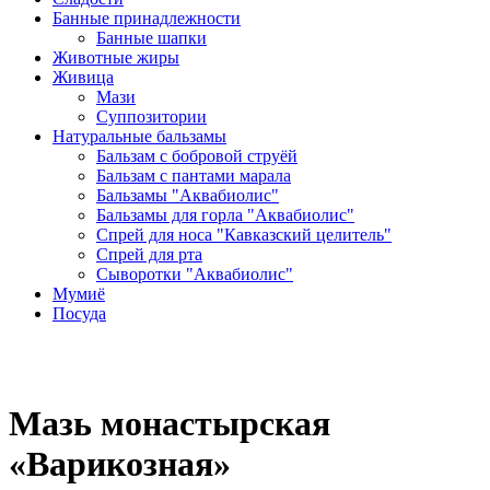
Банные принадлежности
Банные шапки
Животные жиры
Живица
Мази
Суппозитории
Натуральные бальзамы
Бальзам с бобровой струёй
Бальзам с пантами марала
Бальзамы "Аквабиолис"
Бальзамы для горла "Аквабиолис"
Спрей для носа "Кавказский целитель"
Спрей для рта
Сыворотки "Аквабиолис"
Мумиё
Посуда
Мазь монастырская
«Варикозная»