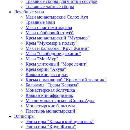
Травяные сборы для чистки сосудов
Травяные чайные сборы
Лечебные мази
Мази монастырские Солох Аул
Травяные мази
Мази с пантами марала
Мази с бобровой струёй
Крем монастырский "Мухомор"
Крем "Мухомор в пользу"
Мази и бальзамы "Круг Жизни"
Мази "Свободное дыхание"
Мази "МелМур"
Крем улиточный "Море лечит"
Крем серии "Акула"
Кавказские растирки
Крема с маклюрой "Крымский травник"
Бальзамы "Травы Кавказа"
Монастырская болтушка
Кавказский афродизиак
Масло монастырское «Солох-Аул»
Монастырские бальзамы
Пластырь монастырский
Эликсиры
Эликсиры "Кавказский целитель"
Эликсиры "Круг Жизни"