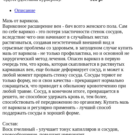
Описание
Мазь от варикоза.
Варикозное расширение вен - бич всего женского пола. Сам
по себе варикоз - это потеря эластичности стенок сосудов,
вследствие чего они начинают в случайных местах
растягиваться, создавая неэстетичный внешний вид и
серьезные проблемы со здоровьем, в запущеном случае купить
мазь от варикоза - не только профилактика, но и основной не
хирургический метод лечения. Опасен варикоз в первую
очередь тем, что кровь, которая скапливается в растянутых
кармашках вен, еще больше деформирует сосуд, и может к
любой момент прорвать стенку сосуда. Сосуды теряют не
только форму, но и свои качества - прекращают нормально
сокращаться, что приводит к обильному кровотечению при
любой травме. Сосуд, в конечном итоге, превращается в
решето, не способное удержать кровь и, тем более,
способствовать её передвижению по организму. Купить мазь
от варикоза и регулярно применять - лучший способ
поддержать сосуды в хорошей форме.
Состав:
Воск пчелиный - улучшает тонус капилляров и сосудов,
кровообращение, повышает иммунитет.