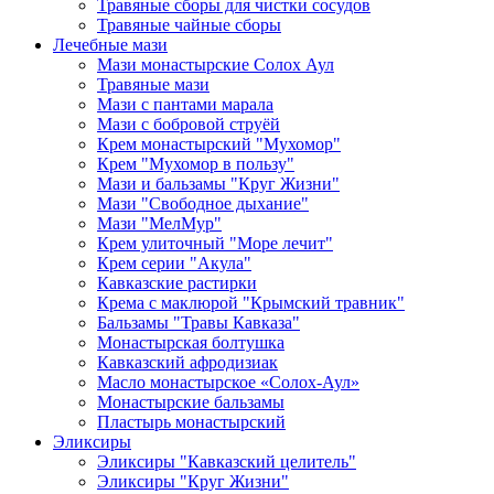
Травяные сборы для чистки сосудов
Травяные чайные сборы
Лечебные мази
Мази монастырские Солох Аул
Травяные мази
Мази с пантами марала
Мази с бобровой струёй
Крем монастырский "Мухомор"
Крем "Мухомор в пользу"
Мази и бальзамы "Круг Жизни"
Мази "Свободное дыхание"
Мази "МелМур"
Крем улиточный "Море лечит"
Крем серии "Акула"
Кавказские растирки
Крема с маклюрой "Крымский травник"
Бальзамы "Травы Кавказа"
Монастырская болтушка
Кавказский афродизиак
Масло монастырское «Солох-Аул»
Монастырские бальзамы
Пластырь монастырский
Эликсиры
Эликсиры "Кавказский целитель"
Эликсиры "Круг Жизни"