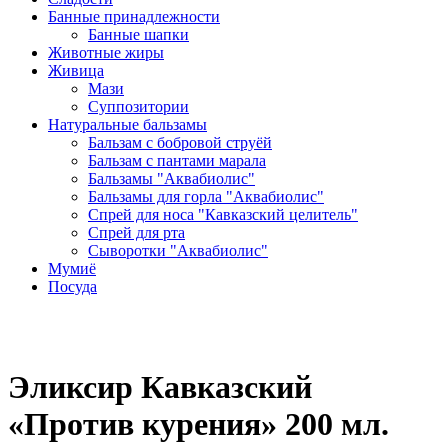
Банные принадлежности
Банные шапки
Животные жиры
Живица
Мази
Суппозитории
Натуральные бальзамы
Бальзам с бобровой струёй
Бальзам с пантами марала
Бальзамы "Аквабиолис"
Бальзамы для горла "Аквабиолис"
Спрей для носа "Кавказский целитель"
Спрей для рта
Сыворотки "Аквабиолис"
Мумиё
Посуда
Эликсир Кавказский
«Против курения» 200 мл.