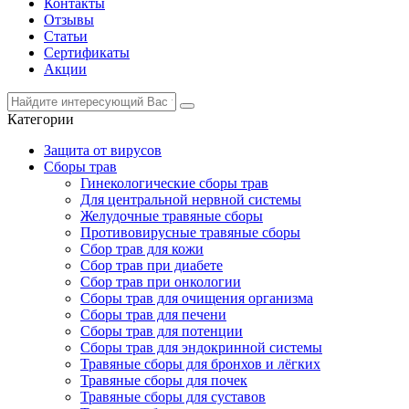
Контакты
Отзывы
Статьи
Сертификаты
Акции
Категории
Защита от вирусов
Сборы трав
Гинекологические сборы трав
Для центральной нервной системы
Желудочные травяные сборы
Противовирусные травяные сборы
Сбор трав для кожи
Сбор трав при диабете
Сбор трав при онкологии
Сборы трав для очищения организма
Сборы трав для печени
Сборы трав для потенции
Сборы трав для эндокринной системы
Травяные сборы для бронхов и лёгких
Травяные сборы для почек
Травяные сборы для суставов