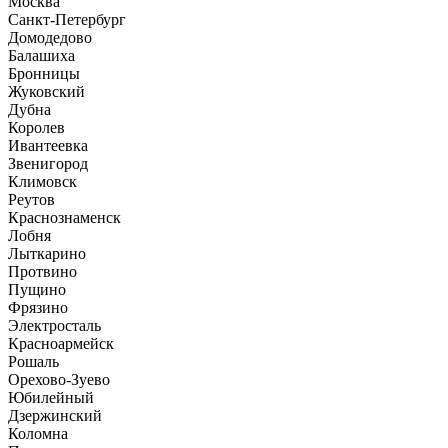
Москва
Санкт-Петербург
Домодедово
Балашиха
Бронницы
Жуковский
Дубна
Королев
Ивантеевка
Звенигород
Климовск
Реутов
Краснознаменск
Лобня
Лыткарино
Протвино
Пущино
Фрязино
Электросталь
Красноармейск
Рошаль
Орехово-Зуево
Юбилейный
Дзержинский
Коломна