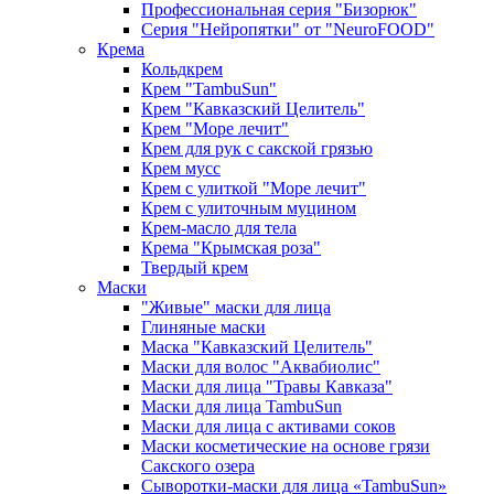
Профессиональная серия "Бизорюк"
Серия "Нейропятки" от "NeuroFOOD"
Крема
Кольдкрем
Крем "TambuSun"
Крем "Кавказский Целитель"
Крем "Море лечит"
Крем для рук с сакской грязью
Крем мусс
Крем с улиткой "Море лечит"
Крем с улиточным муцином
Крем-масло для тела
Крема "Крымская роза"
Твердый крем
Маски
"Живые" маски для лица
Глиняные маски
Маска "Кавказский Целитель"
Маски для волос "Аквабиолис"
Маски для лица "Травы Кавказа"
Маски для лица TambuSun
Маски для лица с активами соков
Маски косметические на основе грязи
Сакского озера
Сыворотки-маски для лица «TambuSun»