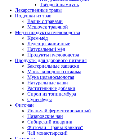
Твёрдый шампунь
Лекарственные травы
Подушки из трав
Валик с травами
Мешочек травяной
Мёд и продукты пчеловодства
Крем-мёд
Леденцы живичные
Натуральный мёд
Продукты пчеловодства
Продукты для здорового питания
Бактериальные закваски
Масла холодного отжима
Мука цельносмолотая
Натуральные каши
Растительные добавки
Сироп из топинамбура
Суперфуды
Фиточаи
Иван-чай ферментированный
Назаровские чаи
Сибирский взварник
Фиточай "Травы Кавказа"
Чай монастырский
Сладости