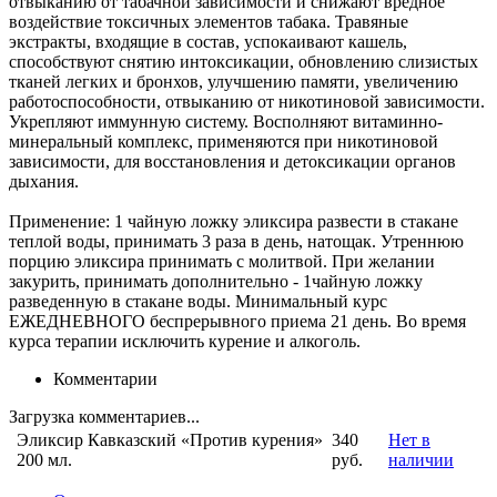
отвыканию от табачной зависимости и снижают вредное
воздействие токсичных элементов табака. Травяные
экстракты, входящие в состав, успокаивают кашель,
способствуют снятию интоксикации, обновлению слизистых
тканей легких и бронхов, улучшению памяти, увеличению
работоспособности, отвыканию от никотиновой зависимости.
Укрепляют иммунную систему. Восполняют витаминно-
минеральный комплекс, применяются при никотиновой
зависимости, для восстановления и детоксикации органов
дыхания.
Применение: 1 чайную ложку эликсира развести в стакане
теплой воды, принимать 3 раза в день, натощак. Утреннюю
порцию эликсира принимать с молитвой. При желании
закурить, принимать дополнительно - 1чайную ложку
разведенную в стакане воды. Минимальный курс
ЕЖЕДНЕВНОГО беспрерывного приема 21 день. Во время
курса терапии исключить курение и алкоголь.
Комментарии
Загрузка комментариев...
Эликсир Кавказский «Против курения»
340
Нет в
200 мл.
руб.
наличии