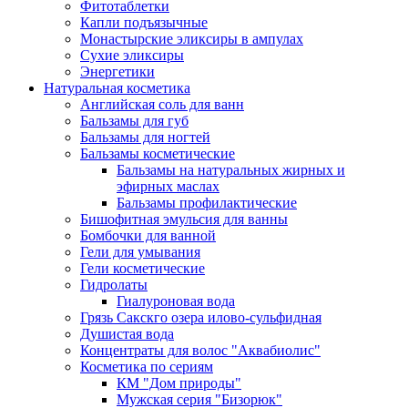
Фитотаблетки
Капли подъязычные
Монастырские эликсиры в ампулах
Сухие эликсиры
Энергетики
Натуральная косметика
Английская соль для ванн
Бальзамы для губ
Бальзамы для ногтей
Бальзамы косметические
Бальзамы на натуральных жирных и
эфирных маслах
Бальзамы профилактические
Бишофитная эмульсия для ванны
Бомбочки для ванной
Гели для умывания
Гели косметические
Гидролаты
Гиалуроновая вода
Грязь Сакскго озера илово-сульфидная
Душистая вода
Концентраты для волос "Аквабиолис"
Косметика по сериям
КМ "Дом природы"
Мужская серия "Бизорюк"