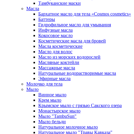
Тамбуканские маски
Масла
Бархатное масло для тела «Cosmos cosmetics»
Баттеры
Гидрофильное масло для умывания
Инфузные масла
Кокосовое масло
Косметические масла для бровей
Масла косметические
Масло для волос
Масло из морских водорослей
Масляные коктейли
Массажные масла
Натуральные водорастворимые масла
Эфирные масла
Молочко для тела
Мыло
Винное мыло
Крем мыло
Крымское мыло с грязью Сакского озера
Монастырское мыло
Мыло "TambuSun"
Мыло бельди
Натуральное молочное мыло
Натуральное мыло "Травы Кавказа"