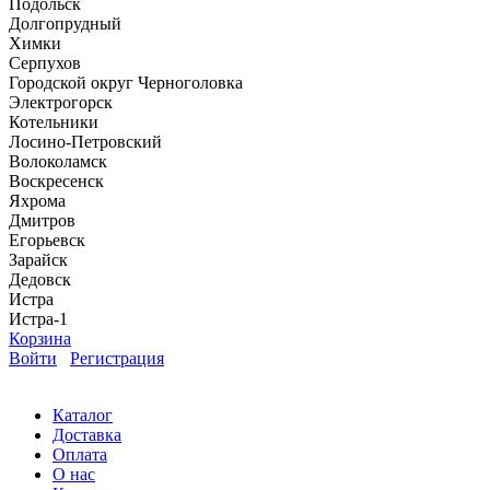
Подольск
Долгопрудный
Химки
Серпухов
Городской округ Черноголовка
Электрогорск
Котельники
Лосино-Петровский
Волоколамск
Воскресенск
Яхрома
Дмитров
Егорьевск
Зарайск
Дедовск
Истра
Истра-1
Корзина
Войти
Регистрация
Каталог
Доставка
Оплата
О нас