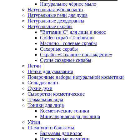
Натуральное чёрное мыло
Натуральная зубная паста
Натуральные гели для душа
Натуральные дезодоранты
Натуральные скрабы
"Витамин С" для лица и волос
Golden скраб «Tambusun»
Масляно - солевые скрабы
Сахарные скрабы
Скрабы «Сахарное наслаждение»
Сухие сахарные скрабы
Патчи
Пенки для умывания
Подарочные наборы натуральной косметики
Соль для ванн
Сухие духи
Сыворотки косметические
Термальная вода
Тоники для лица
Косметические тоники
Мицеллярная вода для лица
Убтан
Шампуни и бальзамы
Бальзамы для волос
Натуральные шампуни