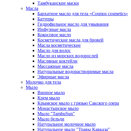
Тамбуканские маски
Масла
Бархатное масло для тела «Cosmos cosmetics»
Баттеры
Гидрофильное масло для умывания
Инфузные масла
Кокосовое масло
Косметические масла для бровей
Масла косметические
Масло для волос
Масло из морских водорослей
Масляные коктейли
Массажные масла
Натуральные водорастворимые масла
Эфирные масла
Молочко для тела
Мыло
Винное мыло
Крем мыло
Крымское мыло с грязью Сакского озера
Монастырское мыло
Мыло "TambuSun"
Мыло бельди
Натуральное молочное мыло
Натуральное мыло "Травы Кавказа"