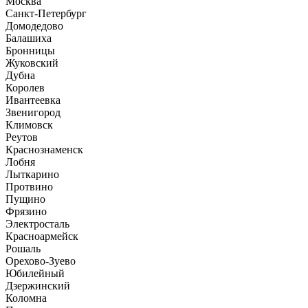
Москва
Санкт-Петербург
Домодедово
Балашиха
Бронницы
Жуковский
Дубна
Королев
Ивантеевка
Звенигород
Климовск
Реутов
Краснознаменск
Лобня
Лыткарино
Протвино
Пущино
Фрязино
Электросталь
Красноармейск
Рошаль
Орехово-Зуево
Юбилейный
Дзержинский
Коломна