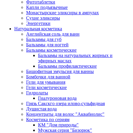
Фитотаблетки
Капли подъязычные
Монастырские эликсиры в ампулах
Сухие эликсиры
Энергетики
Натуральная косметика
Английская соль для ванн
Бальзамы для губ
Бальзамы для ногтей
Бальзамы косметические
Бальзамы на натуральных жирных и
эфирных маслах
Бальзамы профилактические
Бишофитная эмульсия для ванны
Бомбочки для ванной
Гели для умывания
Гели косметические
Гидролаты
Гиалуроновая вода
Грязь Сакскго озера илово-сульфидная
Душистая вода
Концентраты для волос "Аквабиолис"
Косметика по сериям
КМ "Дом природы"
Мужская серия "Бизорюк"