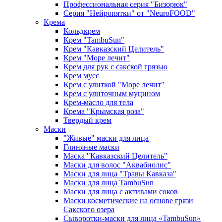
Профессиональная серия "Бизорюк"
Серия "Нейропятки" от "NeuroFOOD"
Крема
Кольдкрем
Крем "TambuSun"
Крем "Кавказский Целитель"
Крем "Море лечит"
Крем для рук с сакской грязью
Крем мусс
Крем с улиткой "Море лечит"
Крем с улиточным муцином
Крем-масло для тела
Крема "Крымская роза"
Твердый крем
Маски
"Живые" маски для лица
Глиняные маски
Маска "Кавказский Целитель"
Маски для волос "Аквабиолис"
Маски для лица "Травы Кавказа"
Маски для лица TambuSun
Маски для лица с активами соков
Маски косметические на основе грязи
Сакского озера
Сыворотки-маски для лица «TambuSun»