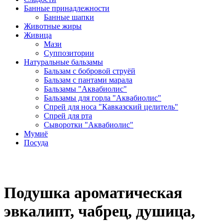
Банные принадлежности
Банные шапки
Животные жиры
Живица
Мази
Суппозитории
Натуральные бальзамы
Бальзам с бобровой струёй
Бальзам с пантами марала
Бальзамы "Аквабиолис"
Бальзамы для горла "Аквабиолис"
Спрей для носа "Кавказский целитель"
Спрей для рта
Сыворотки "Аквабиолис"
Мумиё
Посуда
Подушка ароматическая
эвкалипт, чабрец, душица,