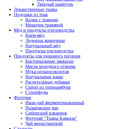
Твёрдый шампунь
Лекарственные травы
Подушки из трав
Валик с травами
Мешочек травяной
Мёд и продукты пчеловодства
Крем-мёд
Леденцы живичные
Натуральный мёд
Продукты пчеловодства
Продукты для здорового питания
Бактериальные закваски
Масла холодного отжима
Мука цельносмолотая
Натуральные каши
Растительные добавки
Сироп из топинамбура
Суперфуды
Фиточаи
Иван-чай ферментированный
Назаровские чаи
Сибирский взварник
Фиточай "Травы Кавказа"
Чай монастырский
Сладости