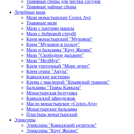
Травяные сборы для чистки сосудов
Травяные чайные сборы
Лечебные мази
Мази монастырские Солох Аул
Травяные мази
Мази с пантами марала
Мази с бобровой струёй
Крем монастырский "Мухомор"
Крем "Мухомор в пользу"
Мази и бальзамы "Круг Жизни"
Мази "Свободное дыхание"
Мази "МелМур"
Крем улиточный "Море лечит"
Крем серии "Акула"
Кавказские растирки
Крема с маклюрой "Крымский травник"
Бальзамы "Травы Кавказа"
Монастырская болтушка
Кавказский афродизиак
Масло монастырское «Солох-Аул»
Монастырские бальзамы
Пластырь монастырский
Эликсиры
Эликсиры "Кавказский целитель"
Эликсиры "Круг Жизни"