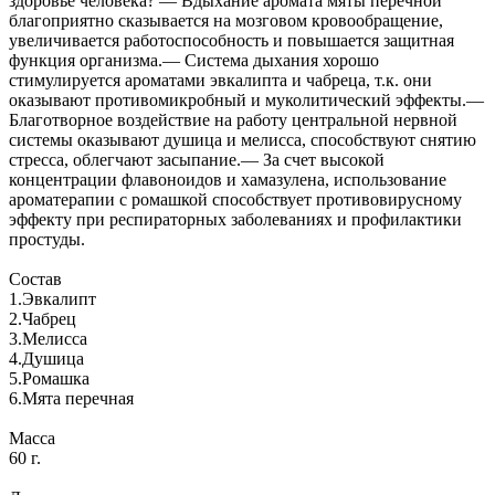
здоровье человека? — Вдыхание аромата мяты перечной
благоприятно сказывается на мозговом кровообращение,
увеличивается работоспособность и повышается защитная
функция организма.— Система дыхания хорошо
стимулируется ароматами эвкалипта и чабреца, т.к. они
оказывают противомикробный и муколитический эффекты.—
Благотворное воздействие на работу центральной нервной
системы оказывают душица и мелисса, способствуют снятию
стресса, облегчают засыпание.— За счет высокой
концентрации флавоноидов и хамазулена, использование
ароматерапии с ромашкой способствует противовирусному
эффекту при респираторных заболеваниях и профилактики
простуды.
Состав
1.Эвкалипт
2.Чабрец
3.Мелисса
4.Душица
5.Ромашка
6.Мята перечная
Масса
60 г.