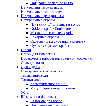
Натуральное чёрное мыло
Натуральная зубная паста
Натуральные гели для душа
Натуральные дезодоранты
Натуральные скрабы
"Витамин С" для лица и волос
Golden скраб «Tambusun»
Масляно - солевые скрабы
Сахарные скрабы
Скрабы «Сахарное наслаждение»
Сухие сахарные скрабы
Патчи
Пенки для умывания
Подарочные наборы натуральной косметики
Соль для ванн
Сухие духи
Сыворотки косметические
Термальная вода
Тоники для лица
Косметические тоники
Мицеллярная вода для лица
Убтан
Шампуни и бальзамы
Бальзамы для волос
Натуральные шампуни