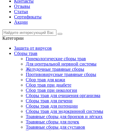
Контакты
Отзывы
Статьи
Сертификаты
Акции
Категории
Защита от вирусов
Сборы трав
Гинекологические сборы трав
Для центральной нервной системы
Желудочные травяные сборы
Противовирусные травяные сборы
Сбор трав для кожи
Сбор трав при диабете
Сбор трав при онкологии
Сборы трав для очищения организма
Сборы трав для печени
Сборы трав для потенции
Сборы трав для эндокринной системы
Травяные сборы для бронхов и лёгких
Травяные сборы для почек
Травяные сборы для суставов