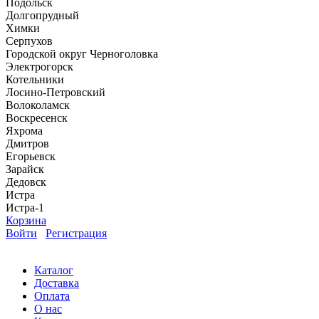
Подольск
Долгопрудный
Химки
Серпухов
Городской округ Черноголовка
Электрогорск
Котельники
Лосино-Петровский
Волоколамск
Воскресенск
Яхрома
Дмитров
Егорьевск
Зарайск
Дедовск
Истра
Истра-1
Корзина
Войти
Регистрация
Каталог
Доставка
Оплата
О нас