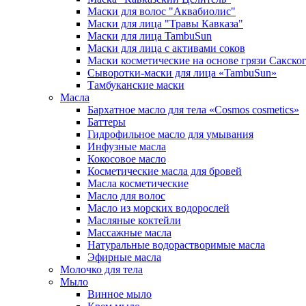
Маски для волос "Аквабиолис"
Маски для лица "Травы Кавказа"
Маски для лица TambuSun
Маски для лица с активами соков
Маски косметические на основе грязи Сакског
Сыворотки-маски для лица «TambuSun»
Тамбуканские маски
Масла
Бархатное масло для тела «Cosmos cosmetics»
Баттеры
Гидрофильное масло для умывания
Инфузные масла
Кокосовое масло
Косметические масла для бровей
Масла косметические
Масло для волос
Масло из морских водорослей
Масляные коктейли
Массажные масла
Натуральные водорастворимые масла
Эфирные масла
Молочко для тела
Мыло
Винное мыло