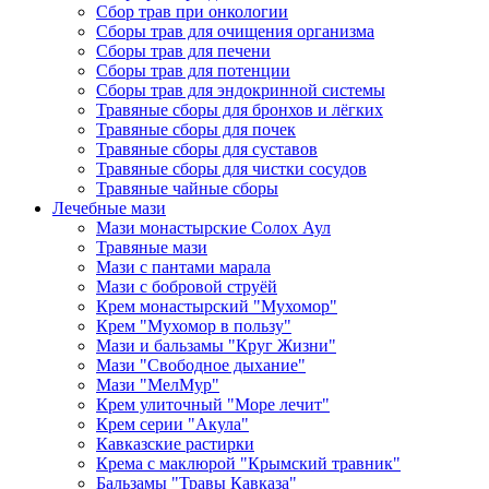
Сбор трав при онкологии
Сборы трав для очищения организма
Сборы трав для печени
Сборы трав для потенции
Сборы трав для эндокринной системы
Травяные сборы для бронхов и лёгких
Травяные сборы для почек
Травяные сборы для суставов
Травяные сборы для чистки сосудов
Травяные чайные сборы
Лечебные мази
Мази монастырские Солох Аул
Травяные мази
Мази с пантами марала
Мази с бобровой струёй
Крем монастырский "Мухомор"
Крем "Мухомор в пользу"
Мази и бальзамы "Круг Жизни"
Мази "Свободное дыхание"
Мази "МелМур"
Крем улиточный "Море лечит"
Крем серии "Акула"
Кавказские растирки
Крема с маклюрой "Крымский травник"
Бальзамы "Травы Кавказа"