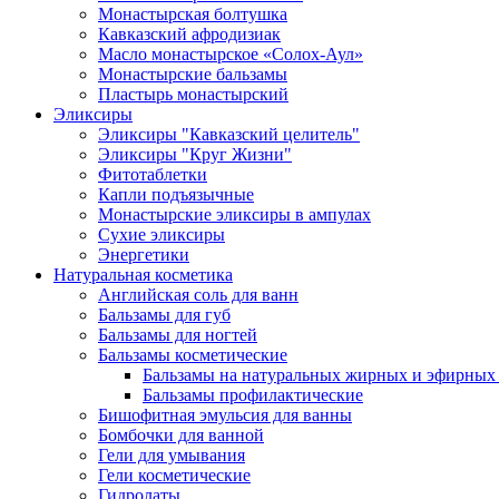
Монастырская болтушка
Кавказский афродизиак
Масло монастырское «Солох-Аул»
Монастырские бальзамы
Пластырь монастырский
Эликсиры
Эликсиры "Кавказский целитель"
Эликсиры "Круг Жизни"
Фитотаблетки
Капли подъязычные
Монастырские эликсиры в ампулах
Сухие эликсиры
Энергетики
Натуральная косметика
Английская соль для ванн
Бальзамы для губ
Бальзамы для ногтей
Бальзамы косметические
Бальзамы на натуральных жирных и эфирных
Бальзамы профилактические
Бишофитная эмульсия для ванны
Бомбочки для ванной
Гели для умывания
Гели косметические
Гидролаты