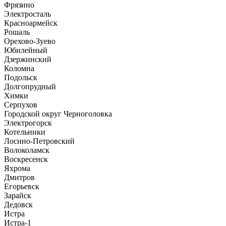
Фрязино
Электросталь
Красноармейск
Рошаль
Орехово-Зуево
Юбилейный
Дзержинский
Коломна
Подольск
Долгопрудный
Химки
Серпухов
Городской округ Черноголовка
Электрогорск
Котельники
Лосино-Петровский
Волоколамск
Воскресенск
Яхрома
Дмитров
Егорьевск
Зарайск
Дедовск
Истра
Истра-1