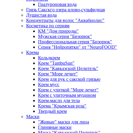
Гиалуроновая вода
Грязь Сакскго озера илово-сульфидная
Душистая вода
Концентраты для волос "Аквабиолис"
Косметика по сериям
КМ "Дом природы"
Мужская серия "Бизорюк"
Профессиональная серия "Бизорюк"
Серия "Нейропятки" от "NeuroFOOD"
Крема
Кольдкрем
Крем "TambuSun"
Крем "Кавказский Целитель"
Крем "Море лечит"
Крем для рук с сакской грязью
Крем мусс
Крем с улиткой "Море лечит"
Крем с улиточным муцином
Крем-масло для тела
Крема "Крымская роза"
Твердый крем
Маски
"Живые" маски для лица
Глиняные маски
Маска "Кавказский Целитель"