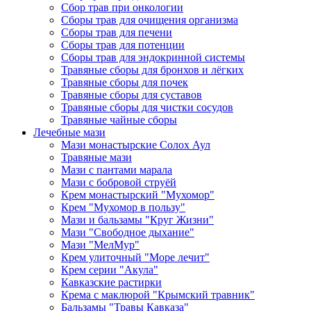
Сбор трав при онкологии
Сборы трав для очищения организма
Сборы трав для печени
Сборы трав для потенции
Сборы трав для эндокринной системы
Травяные сборы для бронхов и лёгких
Травяные сборы для почек
Травяные сборы для суставов
Травяные сборы для чистки сосудов
Травяные чайные сборы
Лечебные мази
Мази монастырские Солох Аул
Травяные мази
Мази с пантами марала
Мази с бобровой струёй
Крем монастырский "Мухомор"
Крем "Мухомор в пользу"
Мази и бальзамы "Круг Жизни"
Мази "Свободное дыхание"
Мази "МелМур"
Крем улиточный "Море лечит"
Крем серии "Акула"
Кавказские растирки
Крема с маклюрой "Крымский травник"
Бальзамы "Травы Кавказа"