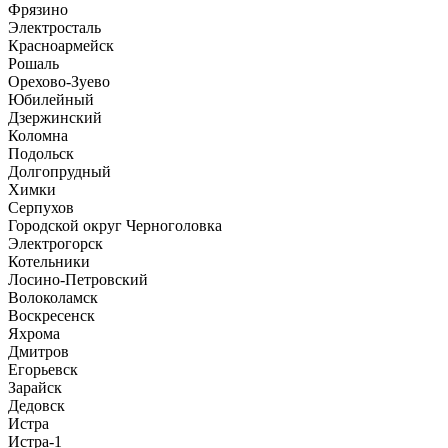
Фрязино
Электросталь
Красноармейск
Рошаль
Орехово-Зуево
Юбилейный
Дзержинский
Коломна
Подольск
Долгопрудный
Химки
Серпухов
Городской округ Черноголовка
Электрогорск
Котельники
Лосино-Петровский
Волоколамск
Воскресенск
Яхрома
Дмитров
Егорьевск
Зарайск
Дедовск
Истра
Истра-1