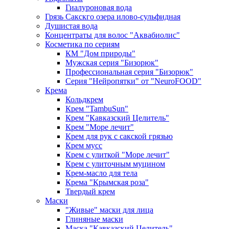
Гиалуроновая вода
Грязь Сакскго озера илово-сульфидная
Душистая вода
Концентраты для волос "Аквабиолис"
Косметика по сериям
КМ "Дом природы"
Мужская серия "Бизорюк"
Профессиональная серия "Бизорюк"
Серия "Нейропятки" от "NeuroFOOD"
Крема
Кольдкрем
Крем "TambuSun"
Крем "Кавказский Целитель"
Крем "Море лечит"
Крем для рук с сакской грязью
Крем мусс
Крем с улиткой "Море лечит"
Крем с улиточным муцином
Крем-масло для тела
Крема "Крымская роза"
Твердый крем
Маски
"Живые" маски для лица
Глиняные маски
Маска "Кавказский Целитель"