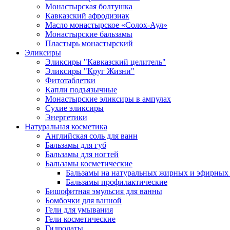
Монастырская болтушка
Кавказский афродизиак
Масло монастырское «Солох-Аул»
Монастырские бальзамы
Пластырь монастырский
Эликсиры
Эликсиры "Кавказский целитель"
Эликсиры "Круг Жизни"
Фитотаблетки
Капли подъязычные
Монастырские эликсиры в ампулах
Сухие эликсиры
Энергетики
Натуральная косметика
Английская соль для ванн
Бальзамы для губ
Бальзамы для ногтей
Бальзамы косметические
Бальзамы на натуральных жирных и эфирных
Бальзамы профилактические
Бишофитная эмульсия для ванны
Бомбочки для ванной
Гели для умывания
Гели косметические
Гидролаты