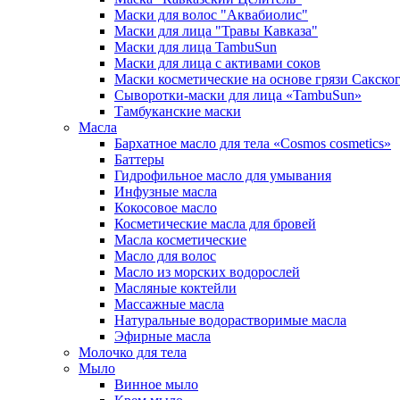
Маски для волос "Аквабиолис"
Маски для лица "Травы Кавказа"
Маски для лица TambuSun
Маски для лица с активами соков
Маски косметические на основе грязи Сакског
Сыворотки-маски для лица «TambuSun»
Тамбуканские маски
Масла
Бархатное масло для тела «Cosmos cosmetics»
Баттеры
Гидрофильное масло для умывания
Инфузные масла
Кокосовое масло
Косметические масла для бровей
Масла косметические
Масло для волос
Масло из морских водорослей
Масляные коктейли
Массажные масла
Натуральные водорастворимые масла
Эфирные масла
Молочко для тела
Мыло
Винное мыло