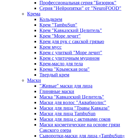
Профессиональная серия "Бизорюк"
Серия "Нейропятки" от "NeuroFOOD"
Крема
Кольдкрем
Крем "TambuSun"
Крем "Кавказский Целитель"
Крем "Море лечит"
Крем для рук с сакской грязью
Крем мусс
Крем с улиткой "Море лечит"
Крем с улиточным муцином
Крем-масло для тела
Крема "Крымская роза"
Твердый крем
Маски
"Живые" маски для лица
Глиняные маски
Маска "Кавказский Целитель"
Маски для волос "Аквабиолис"
Маски для лица "Травы Кавказа"
Маски для лица TambuSun
Маски для лица с активами соков
Маски косметические на основе грязи
Сакского озера
Сыворотки-маски для лица «TambuSun»