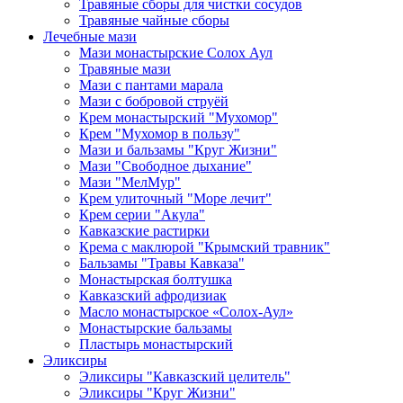
Травяные сборы для чистки сосудов
Травяные чайные сборы
Лечебные мази
Мази монастырские Солох Аул
Травяные мази
Мази с пантами марала
Мази с бобровой струёй
Крем монастырский "Мухомор"
Крем "Мухомор в пользу"
Мази и бальзамы "Круг Жизни"
Мази "Свободное дыхание"
Мази "МелМур"
Крем улиточный "Море лечит"
Крем серии "Акула"
Кавказские растирки
Крема с маклюрой "Крымский травник"
Бальзамы "Травы Кавказа"
Монастырская болтушка
Кавказский афродизиак
Масло монастырское «Солох-Аул»
Монастырские бальзамы
Пластырь монастырский
Эликсиры
Эликсиры "Кавказский целитель"
Эликсиры "Круг Жизни"