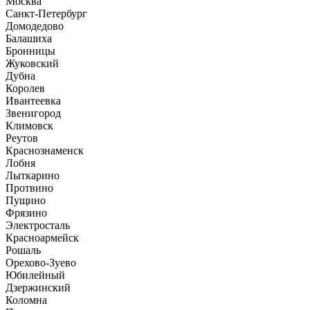
Москва
Санкт-Петербург
Домодедово
Балашиха
Бронницы
Жуковский
Дубна
Королев
Ивантеевка
Звенигород
Климовск
Реутов
Краснознаменск
Лобня
Лыткарино
Протвино
Пущино
Фрязино
Электросталь
Красноармейск
Рошаль
Орехово-Зуево
Юбилейный
Дзержинский
Коломна