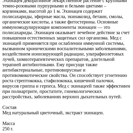
Эхинацея декоративное лекарственное растение с крупными
темно-розовыми пурпурными и белыми цветами –
корзинками, высотой до 1 м. Эхинацея содержит
полисахариды, эфирные масла, эхинакозид, бетаин, смолы,
органические кислоты, а также фитостерины. Основные
иммуномодулирующие компоненты эхинацеи — это
полисахариды. Эхинацея оказывает лечебное действие за счет
повышения естественных защитных сил организма. Мед с
эхинацей применяется при ослаблении иммунной системы,
вызванном хроническими воспалительными заболеваниями,
воздействием ионизирующей радиации, ультрафиолетовых
лучей, химиотерапевтических препаратов, длительной
терапией антибиотиками. Ему присущи также
антибактериальные, противовирусные и
противомикотические свойства. Он способствует угнетению
роста стрептококка, стафилококка, кишечной палочки,
вирусов гриппа и герпеса. Мед с эхинацеей также эффективен
при полиартрите, простатите, гинекологических
расстройствах, заболеваниях верхних дыхательных путей.
Состав
Мед натуральный цветочный, экстракт эхинацеи.
Масса
250 г.