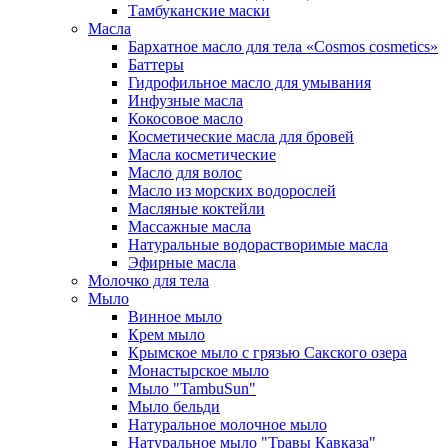
Тамбуканские маски
Масла
Бархатное масло для тела «Cosmos cosmetics»
Баттеры
Гидрофильное масло для умывания
Инфузные масла
Кокосовое масло
Косметические масла для бровей
Масла косметические
Масло для волос
Масло из морских водорослей
Масляные коктейли
Массажные масла
Натуральные водорастворимые масла
Эфирные масла
Молочко для тела
Мыло
Винное мыло
Крем мыло
Крымское мыло с грязью Сакского озера
Монастырское мыло
Мыло "TambuSun"
Мыло бельди
Натуральное молочное мыло
Натуральное мыло "Травы Кавказа"