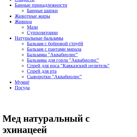
Банные принадлежности
Банные шапки
Животные жиры
Живица
Мази
Суппозитории
Натуральные бальзамы
Бальзам с бобровой струёй
Бальзам с пантами марала
Бальзамы "Аквабиолис"
Бальзамы для горла "Аквабиолис"
Спрей для носа "Кавказский целитель"
Спрей для рта
Сыворотки "Аквабиолис"
Мумиё
Посуда
Мед натуральный с
эхинацеей