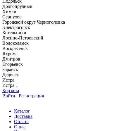
Подольск
Долгопрудный
Химки
Серпухов
Городской округ Черноголовка
Электрогорск
Котельники
Лосино-Петровский
Волоколамск
Воскресенск
Яхрома
Дмитров
Егорьевск
Зарайск
Дедовск
Истра
Истра-1
Корзина
Войти
Регистрация
Каталог
Доставка
Оплата
О нас