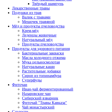
Твёрдый шампунь
Лекарственные травы
Подушки из трав
Валик с травами
Мешочек травяной
Мёд и продукты пчеловодства
Крем-мёд
Леденцы живичные
Натуральный мёд
Продукты пчеловодства
Продукты для здорового питания
Бактериальные закваски
Масла холодного отжима
Мука цельносмолотая
Натуральные каши
Растительные добавки
Сироп из топинамбура
Суперфуды
Фиточаи
Иван-чай ферментированный
Назаровские чаи
Сибирский взварник
Фиточай "Травы Кавказа"
Чай монастырский
Сладости