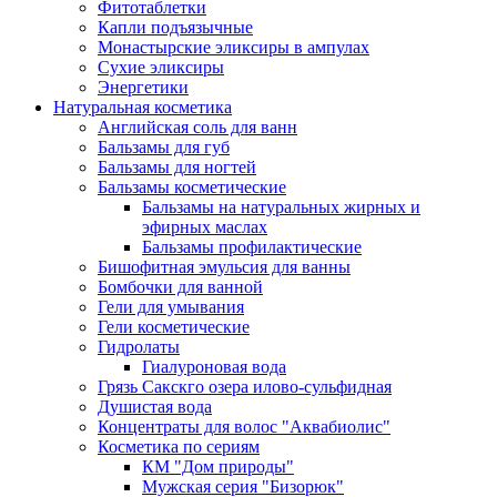
Фитотаблетки
Капли подъязычные
Монастырские эликсиры в ампулах
Сухие эликсиры
Энергетики
Натуральная косметика
Английская соль для ванн
Бальзамы для губ
Бальзамы для ногтей
Бальзамы косметические
Бальзамы на натуральных жирных и
эфирных маслах
Бальзамы профилактические
Бишофитная эмульсия для ванны
Бомбочки для ванной
Гели для умывания
Гели косметические
Гидролаты
Гиалуроновая вода
Грязь Сакскго озера илово-сульфидная
Душистая вода
Концентраты для волос "Аквабиолис"
Косметика по сериям
КМ "Дом природы"
Мужская серия "Бизорюк"