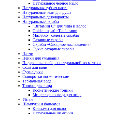
Натуральное чёрное мыло
Натуральная зубная паста
Натуральные гели для душа
Натуральные дезодоранты
Натуральные скрабы
"Витамин С" для лица и волос
Golden скраб «Tambusun»
Масляно - солевые скрабы
Сахарные скрабы
Скрабы «Сахарное наслаждение»
Сухие сахарные скрабы
Патчи
Пенки для умывания
Подарочные наборы натуральной косметики
Соль для ванн
Сухие духи
Сыворотки косметические
Термальная вода
Тоники для лица
Косметические тоники
Мицеллярная вода для лица
Убтан
Шампуни и бальзамы
Бальзамы для волос
Натуральные шампуни