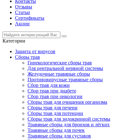
Контакты
Отзывы
Статьи
Сертификаты
Акции
Категории
Защита от вирусов
Сборы трав
Гинекологические сборы трав
Для центральной нервной системы
Желудочные травяные сборы
Противовирусные травяные сборы
Сбор трав для кожи
Сбор трав при диабете
Сбор трав при онкологии
Сборы трав для очищения организма
Сборы трав для печени
Сборы трав для потенции
Сборы трав для эндокринной системы
Травяные сборы для бронхов и лёгких
Травяные сборы для почек
Травяные сборы для суставов