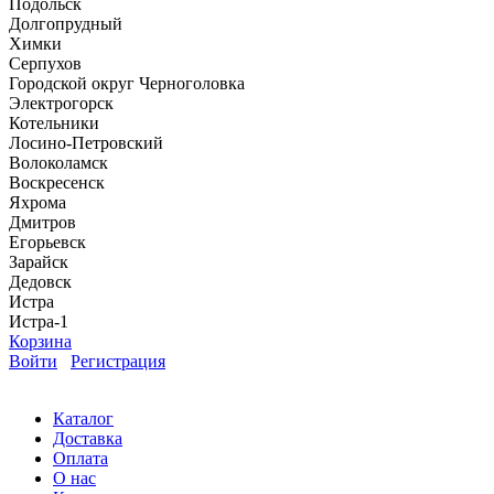
Подольск
Долгопрудный
Химки
Серпухов
Городской округ Черноголовка
Электрогорск
Котельники
Лосино-Петровский
Волоколамск
Воскресенск
Яхрома
Дмитров
Егорьевск
Зарайск
Дедовск
Истра
Истра-1
Корзина
Войти
Регистрация
Каталог
Доставка
Оплата
О нас