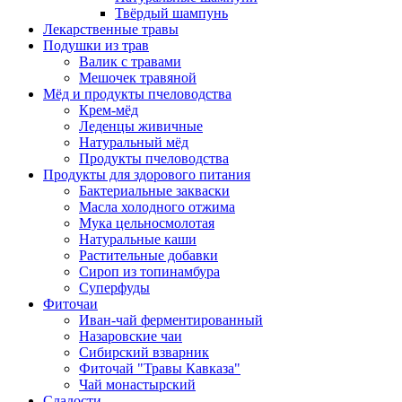
Твёрдый шампунь
Лекарственные травы
Подушки из трав
Валик с травами
Мешочек травяной
Мёд и продукты пчеловодства
Крем-мёд
Леденцы живичные
Натуральный мёд
Продукты пчеловодства
Продукты для здорового питания
Бактериальные закваски
Масла холодного отжима
Мука цельносмолотая
Натуральные каши
Растительные добавки
Сироп из топинамбура
Суперфуды
Фиточаи
Иван-чай ферментированный
Назаровские чаи
Сибирский взварник
Фиточай "Травы Кавказа"
Чай монастырский
Сладости