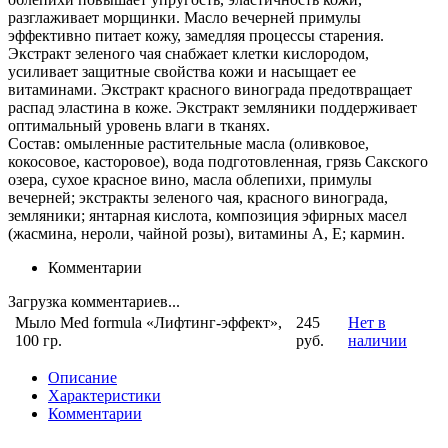
разглаживает морщинки. Масло вечерней примулы
эффективно питает кожу, замедляя процессы старения.
Экстракт зеленого чая снабжает клетки кислородом,
усиливает защитные свойства кожи и насыщает ее
витаминами. Экстракт красного винограда предотвращает
распад эластина в коже. Экстракт земляники поддерживает
оптимальный уровень влаги в тканях.
Состав: омыленные растительные масла (оливковое,
кокосовое, касторовое), вода подготовленная, грязь Сакского
озера, сухое красное вино, масла облепихи, примулы
вечерней; экстракты зеленого чая, красного винограда,
земляники; янтарная кислота, композиция эфирных масел
(жасмина, нероли, чайной розы), витамины А, Е; кармин.
Комментарии
Загрузка комментариев...
Мыло Med formula «Лифтинг-эффект»,
245
Нет в
100 гр.
руб.
наличии
Описание
Характеристики
Комментарии