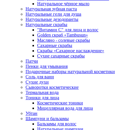
Натуральное чёрное мыло
Натуральная зубная паста
Натуральные гели для душа
Натуральные дезодоранты
Натуральные скрабы
"Витамин С" для лица и волос
Golden скраб «Tambusun»
Масляно - солевые скрабы
Сахарные скрабы
Скрабы «Сахарное наслаждение»
Сухие сахарные скрабы
Патчи
Пенки для умывания
Подарочные наборы натуральной косметики
Соль для ванн
Сухие духи
Сыворотки косметические
Термальная вода
Тоники для лица
Косметические тоники
Мицеллярная вода для лица
Убтан
Шампуни и бальзамы
Бальзамы для волос
Натуральные шампуни