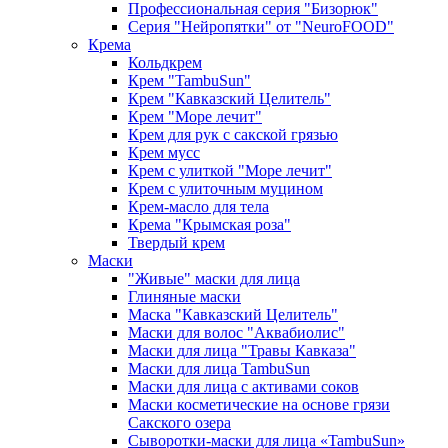
Профессиональная серия "Бизорюк"
Серия "Нейропятки" от "NeuroFOOD"
Крема
Кольдкрем
Крем "TambuSun"
Крем "Кавказский Целитель"
Крем "Море лечит"
Крем для рук с сакской грязью
Крем мусс
Крем с улиткой "Море лечит"
Крем с улиточным муцином
Крем-масло для тела
Крема "Крымская роза"
Твердый крем
Маски
"Живые" маски для лица
Глиняные маски
Маска "Кавказский Целитель"
Маски для волос "Аквабиолис"
Маски для лица "Травы Кавказа"
Маски для лица TambuSun
Маски для лица с активами соков
Маски косметические на основе грязи
Сакского озера
Сыворотки-маски для лица «TambuSun»