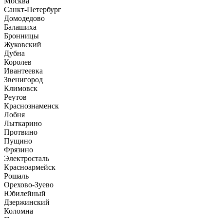
Москва
Санкт-Петербург
Домодедово
Балашиха
Бронницы
Жуковский
Дубна
Королев
Ивантеевка
Звенигород
Климовск
Реутов
Краснознаменск
Лобня
Лыткарино
Протвино
Пущино
Фрязино
Электросталь
Красноармейск
Рошаль
Орехово-Зуево
Юбилейный
Дзержинский
Коломна