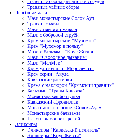
Травяные сборы для чистки сосудов
Травяные чайные сборы
Лечебные мази
Мази монастырские Солох Аул
Травяные мази
Мази с пантами марала
Мази с бобровой струёй
Крем монастырский "Мухомор"
Крем "Мухомор в пользу"
Мази и бальзамы "Круг Жизни"
Мази "Свободное дыхание"
Мази "МелМур"
Крем улиточный "Море лечит"
Крем серии "Акула"
Кавказские растирки
Крема с маклюрой "Крымский травник"
Бальзамы "Травы Кавказа"
Монастырская болтушка
Кавказский афродизиак
Масло монастырское «Солох-Аул»
Монастырские бальзамы
Пластырь монастырский
Эликсиры
Эликсиры "Кавказский целитель"
Эликсиры "Круг Жизни"