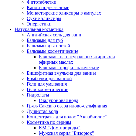
Фитотаблетки
Капли подъязычные
Монастырские эликсиры в ампулах
Сухие эликсиры
Энергетики
Натуральная косметика
Английская соль для ванн
Бальзамы для губ
Бальзамы для ногтей
Бальзамы косметические
Бальзамы на натуральных жирных и
эфирных маслах
Бальзамы профилактические
Бишофитная эмульсия для ванны
Бомбочки для ванной
Гели для умывания
Гели косметические
Гидролаты
Гиалуроновая вода
Грязь Сакскго озера илово-сульфидная
Душистая вода
Концентраты для волос "Аквабиолис"
Косметика по сериям
КМ "Дом природы"
Мужская серия "Бизорюк"