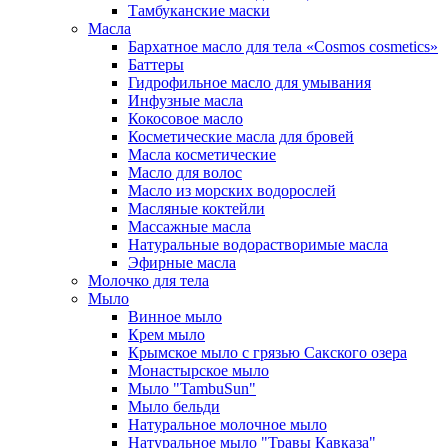
Тамбуканские маски
Масла
Бархатное масло для тела «Cosmos cosmetics»
Баттеры
Гидрофильное масло для умывания
Инфузные масла
Кокосовое масло
Косметические масла для бровей
Масла косметические
Масло для волос
Масло из морских водорослей
Масляные коктейли
Массажные масла
Натуральные водорастворимые масла
Эфирные масла
Молочко для тела
Мыло
Винное мыло
Крем мыло
Крымское мыло с грязью Сакского озера
Монастырское мыло
Мыло "TambuSun"
Мыло бельди
Натуральное молочное мыло
Натуральное мыло "Травы Кавказа"