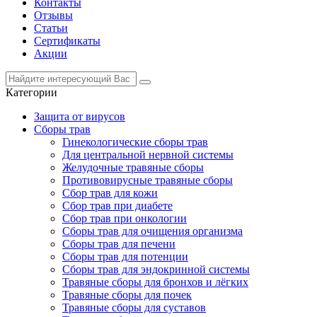
Контакты
Отзывы
Статьи
Сертификаты
Акции
Категории
Защита от вирусов
Сборы трав
Гинекологические сборы трав
Для центральной нервной системы
Желудочные травяные сборы
Противовирусные травяные сборы
Сбор трав для кожи
Сбор трав при диабете
Сбор трав при онкологии
Сборы трав для очищения организма
Сборы трав для печени
Сборы трав для потенции
Сборы трав для эндокринной системы
Травяные сборы для бронхов и лёгких
Травяные сборы для почек
Травяные сборы для суставов