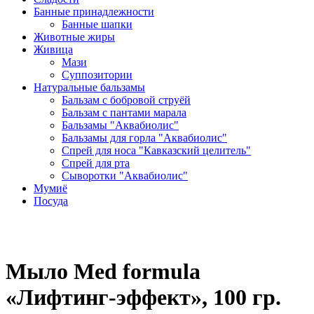
Банные принадлежности
Банные шапки
Животные жиры
Живица
Мази
Суппозитории
Натуральные бальзамы
Бальзам с бобровой струёй
Бальзам с пантами марала
Бальзамы "Аквабиолис"
Бальзамы для горла "Аквабиолис"
Спрей для носа "Кавказский целитель"
Спрей для рта
Сыворотки "Аквабиолис"
Мумиё
Посуда
Мыло Med formula
«Лифтинг-эффект», 100 гр.