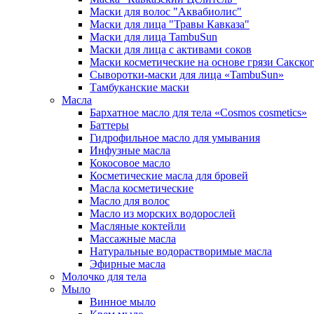
Маски для волос "Аквабиолис"
Маски для лица "Травы Кавказа"
Маски для лица TambuSun
Маски для лица с активами соков
Маски косметические на основе грязи Сакског
Сыворотки-маски для лица «TambuSun»
Тамбуканские маски
Масла
Бархатное масло для тела «Cosmos cosmetics»
Баттеры
Гидрофильное масло для умывания
Инфузные масла
Кокосовое масло
Косметические масла для бровей
Масла косметические
Масло для волос
Масло из морских водорослей
Масляные коктейли
Массажные масла
Натуральные водорастворимые масла
Эфирные масла
Молочко для тела
Мыло
Винное мыло