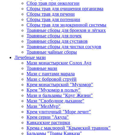
Сбор трав при онкологии
Сборы трав для очищения организма
Сборы трав для печени
Сборы трав для потенции
Сборы трав для эндокринной системы
Травяные сборы для бронхов и лёгких
Травяные сборы для почек
Травяные сборы для суставов
Травяные сборы для чистки сосудов
Травяные чайные сборы
Лечебные мази
Мази монастырские Солох Аул
Травяные мази
Мази с пантами марала
Мази с бобровой струёй
Крем монастырский "Мухомор"
Крем "Мухомор в пользу"
Мази и бальзамы "Круг Жизни"
Мази "Свободное дыхание"
Мази "МелМур"
Крем улиточный "Море лечит"
Крем серии "Акула"
Кавказские растирки
Крема с маклюрой "Крымский травник"
Бальзамы "Травы Кавказа"