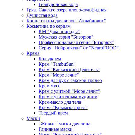
Гиалуроновая вода
Грязь Сакскго озера илово-сульфидная
Душистая вода
Концентраты для волос "Аквабиолис"
Косметика по сериям
КМ "Дом природы"
Мужская серия "Бизорюк"
Профессиональная серия "Бизорюк"
Серия "Нейропятки" от "NeuroFOOD"
Крема
Кольдкрем
Крем "TambuSun"
Крем "Кавказский Целитель"
Крем "Море лечит"
Крем для рук с сакской грязью
Крем мусс
Крем с улиткой "Море лечит"
Крем с улиточным муцином
Крем-масло для тела
Крема "Крымская роза"
Твердый крем
Маски
"Живые" маски для лица
Глиняные маски
Маска "Кавказский Целитель"