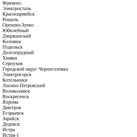
Фрязино
Электросталь
Красноармейск
Рошаль
Орехово-Зуево
Юбилейный
Дзержинский
Коломна
Подольск
Долгопрудный
Химки
Серпухов
Городской округ Черноголовка
Электрогорск
Котельники
Лосино-Петровский
Волоколамск
Воскресенск
Яхрома
Дмитров
Егорьевск
Зарайск
Дедовск
Истра
Истра-1