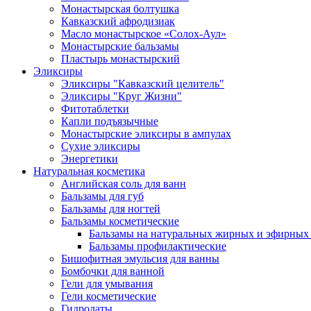
Монастырская болтушка
Кавказский афродизиак
Масло монастырское «Солох-Аул»
Монастырские бальзамы
Пластырь монастырский
Эликсиры
Эликсиры "Кавказский целитель"
Эликсиры "Круг Жизни"
Фитотаблетки
Капли подъязычные
Монастырские эликсиры в ампулах
Сухие эликсиры
Энергетики
Натуральная косметика
Английская соль для ванн
Бальзамы для губ
Бальзамы для ногтей
Бальзамы косметические
Бальзамы на натуральных жирных и эфирных
Бальзамы профилактические
Бишофитная эмульсия для ванны
Бомбочки для ванной
Гели для умывания
Гели косметические
Гидролаты