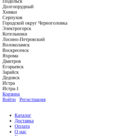
Подольск
Долгопрудный
Химки
Серпухов
Городской округ Черноголовка
Электрогорск
Котельники
Лосино-Петровский
Волоколамск
Воскресенск
Яхрома
Дмитров
Егорьевск
Зарайск
Дедовск
Истра
Истра-1
Корзина
Войти
Регистрация
Каталог
Доставка
Оплата
О нас