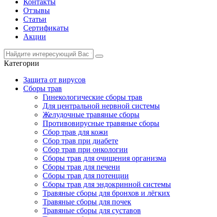
Контакты
Отзывы
Статьи
Сертификаты
Акции
Категории
Защита от вирусов
Сборы трав
Гинекологические сборы трав
Для центральной нервной системы
Желудочные травяные сборы
Противовирусные травяные сборы
Сбор трав для кожи
Сбор трав при диабете
Сбор трав при онкологии
Сборы трав для очищения организма
Сборы трав для печени
Сборы трав для потенции
Сборы трав для эндокринной системы
Травяные сборы для бронхов и лёгких
Травяные сборы для почек
Травяные сборы для суставов