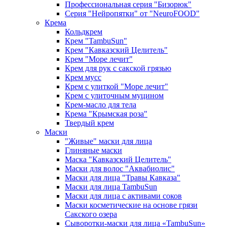
Профессиональная серия "Бизорюк"
Серия "Нейропятки" от "NeuroFOOD"
Крема
Кольдкрем
Крем "TambuSun"
Крем "Кавказский Целитель"
Крем "Море лечит"
Крем для рук с сакской грязью
Крем мусс
Крем с улиткой "Море лечит"
Крем с улиточным муцином
Крем-масло для тела
Крема "Крымская роза"
Твердый крем
Маски
"Живые" маски для лица
Глиняные маски
Маска "Кавказский Целитель"
Маски для волос "Аквабиолис"
Маски для лица "Травы Кавказа"
Маски для лица TambuSun
Маски для лица с активами соков
Маски косметические на основе грязи
Сакского озера
Сыворотки-маски для лица «TambuSun»