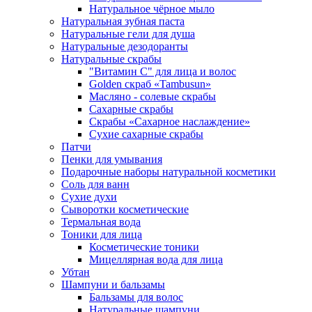
Натуральное чёрное мыло
Натуральная зубная паста
Натуральные гели для душа
Натуральные дезодоранты
Натуральные скрабы
"Витамин С" для лица и волос
Golden скраб «Tambusun»
Масляно - солевые скрабы
Сахарные скрабы
Скрабы «Сахарное наслаждение»
Сухие сахарные скрабы
Патчи
Пенки для умывания
Подарочные наборы натуральной косметики
Соль для ванн
Сухие духи
Сыворотки косметические
Термальная вода
Тоники для лица
Косметические тоники
Мицеллярная вода для лица
Убтан
Шампуни и бальзамы
Бальзамы для волос
Натуральные шампуни