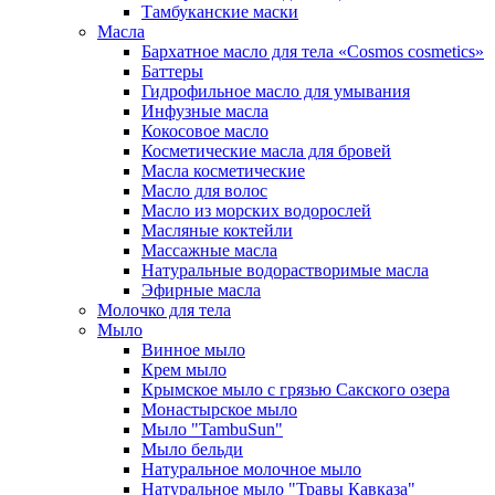
Тамбуканские маски
Масла
Бархатное масло для тела «Cosmos cosmetics»
Баттеры
Гидрофильное масло для умывания
Инфузные масла
Кокосовое масло
Косметические масла для бровей
Масла косметические
Масло для волос
Масло из морских водорослей
Масляные коктейли
Массажные масла
Натуральные водорастворимые масла
Эфирные масла
Молочко для тела
Мыло
Винное мыло
Крем мыло
Крымское мыло с грязью Сакского озера
Монастырское мыло
Мыло "TambuSun"
Мыло бельди
Натуральное молочное мыло
Натуральное мыло "Травы Кавказа"