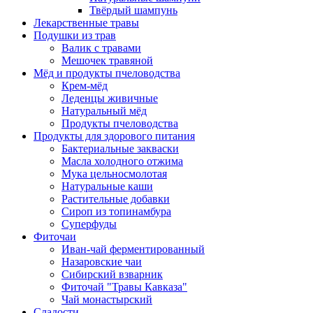
Твёрдый шампунь
Лекарственные травы
Подушки из трав
Валик с травами
Мешочек травяной
Мёд и продукты пчеловодства
Крем-мёд
Леденцы живичные
Натуральный мёд
Продукты пчеловодства
Продукты для здорового питания
Бактериальные закваски
Масла холодного отжима
Мука цельносмолотая
Натуральные каши
Растительные добавки
Сироп из топинамбура
Суперфуды
Фиточаи
Иван-чай ферментированный
Назаровские чаи
Сибирский взварник
Фиточай "Травы Кавказа"
Чай монастырский
Сладости