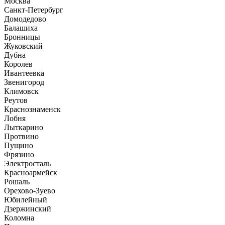
Москва
Санкт-Петербург
Домодедово
Балашиха
Бронницы
Жуковский
Дубна
Королев
Ивантеевка
Звенигород
Климовск
Реутов
Краснознаменск
Лобня
Лыткарино
Протвино
Пущино
Фрязино
Электросталь
Красноармейск
Рошаль
Орехово-Зуево
Юбилейный
Дзержинский
Коломна