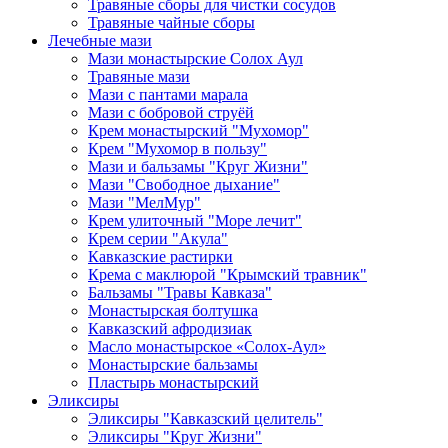
Травяные сборы для чистки сосудов
Травяные чайные сборы
Лечебные мази
Мази монастырские Солох Аул
Травяные мази
Мази с пантами марала
Мази с бобровой струёй
Крем монастырский "Мухомор"
Крем "Мухомор в пользу"
Мази и бальзамы "Круг Жизни"
Мази "Свободное дыхание"
Мази "МелМур"
Крем улиточный "Море лечит"
Крем серии "Акула"
Кавказские растирки
Крема с маклюрой "Крымский травник"
Бальзамы "Травы Кавказа"
Монастырская болтушка
Кавказский афродизиак
Масло монастырское «Солох-Аул»
Монастырские бальзамы
Пластырь монастырский
Эликсиры
Эликсиры "Кавказский целитель"
Эликсиры "Круг Жизни"