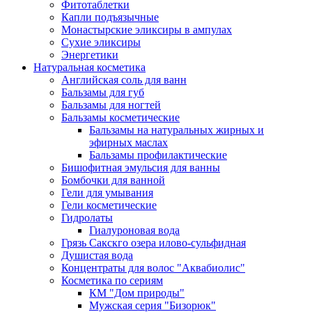
Фитотаблетки
Капли подъязычные
Монастырские эликсиры в ампулах
Сухие эликсиры
Энергетики
Натуральная косметика
Английская соль для ванн
Бальзамы для губ
Бальзамы для ногтей
Бальзамы косметические
Бальзамы на натуральных жирных и
эфирных маслах
Бальзамы профилактические
Бишофитная эмульсия для ванны
Бомбочки для ванной
Гели для умывания
Гели косметические
Гидролаты
Гиалуроновая вода
Грязь Сакскго озера илово-сульфидная
Душистая вода
Концентраты для волос "Аквабиолис"
Косметика по сериям
КМ "Дом природы"
Мужская серия "Бизорюк"