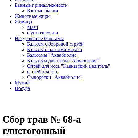
Банные принадлежности
Банные шапки
Животные жиры
Живица
Мази
Суппозитории
Натуральные бальзамы
Бальзам с бобровой струёй
Бальзам с пантами марала
Бальзамы "Аквабиолис"
Бальзамы для горла "Аквабиолис"
Спрей для носа "Кавказский целитель"
Спрей для рта
Сыворотки "Аквабиолис"
Мумиё
Посуда
Сбор трав № 68-а
глистогонный