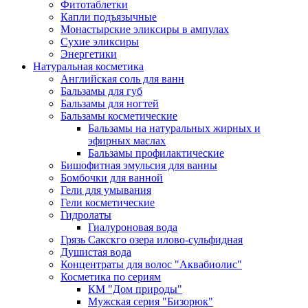
Фитотаблетки
Капли подъязычные
Монастырские эликсиры в ампулах
Сухие эликсиры
Энергетики
Натуральная косметика
Английская соль для ванн
Бальзамы для губ
Бальзамы для ногтей
Бальзамы косметические
Бальзамы на натуральных жирных и
эфирных маслах
Бальзамы профилактические
Бишофитная эмульсия для ванны
Бомбочки для ванной
Гели для умывания
Гели косметические
Гидролаты
Гиалуроновая вода
Грязь Сакскго озера илово-сульфидная
Душистая вода
Концентраты для волос "Аквабиолис"
Косметика по сериям
КМ "Дом природы"
Мужская серия "Бизорюк"