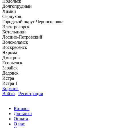
Подольск
Долгопрудный
Химки
Серпухов
Городской округ Черноголовка
Электрогорск
Котельники
Лосино-Петровский
Волоколамск
Воскресенск
Яхрома
Дмитров
Егорьевск
Зарайск
Дедовск
Истра
Истра-1
Корзина
Войти
Регистрация
Каталог
Доставка
Оплата
О нас