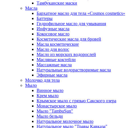
Тамбуканские маски
Масла
Бархатное масло для тела «Cosmos cosmetics»
Баттеры
Гидрофильное масло для умывания
Инфузные масла
Кокосовое масло
Косметические масла для бровей
Масла косметические
Масло для волос
Масло из морских водорослей
Масляные коктейли
Массажные масла
Натуральные водорастворимые масла
Эфирные масла
Молочко для тела
Мыло
Винное мыло
Крем мыло
Крымское мыло с грязью Сакского озера
Монастырское мыло
Мыло "TambuSun"
Мыло бельди
Натуральное молочное мыло
Натуральное мыло "Травы Кавказа"