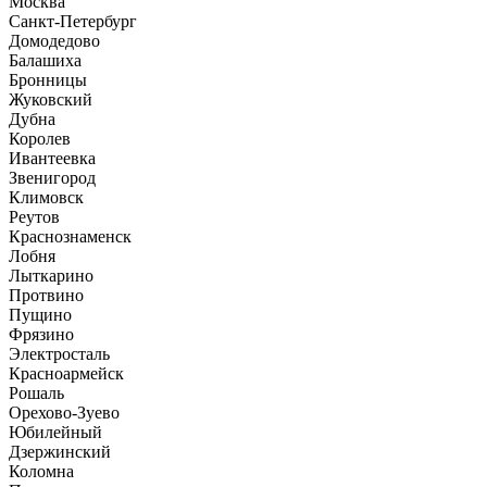
Москва
Санкт-Петербург
Домодедово
Балашиха
Бронницы
Жуковский
Дубна
Королев
Ивантеевка
Звенигород
Климовск
Реутов
Краснознаменск
Лобня
Лыткарино
Протвино
Пущино
Фрязино
Электросталь
Красноармейск
Рошаль
Орехово-Зуево
Юбилейный
Дзержинский
Коломна