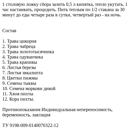
1 столовую ложку сбора залить 0,5 л кипятка, тепло укутать, 1
час настаивать, процедить. Пить теплым по 1/2 стакана за 30
минут до еды четыре раза в сутки, четвертый раз - на ночь.
Состав
1. Трава цикория
2. Трава чабреца
3. Трава золототысячника
4. Трава одуванчика
5. Трава крапивы
6. Листья березы
7. Листья эвкалипта
8. Цветки пижмы
9. Семена тыквы
10. Семена моркови дикой
11. Хвоя пихты
12. Кора пихты.
Противопоказания Индивидуальная непереносимость,
беременность, лактация
ТУ 9198-009-0140070322-12