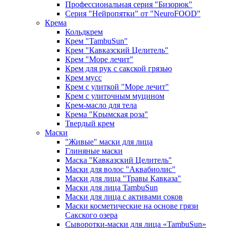
Профессиональная серия "Бизорюк"
Серия "Нейропятки" от "NeuroFOOD"
Крема
Кольдкрем
Крем "TambuSun"
Крем "Кавказский Целитель"
Крем "Море лечит"
Крем для рук с сакской грязью
Крем мусс
Крем с улиткой "Море лечит"
Крем с улиточным муцином
Крем-масло для тела
Крема "Крымская роза"
Твердый крем
Маски
"Живые" маски для лица
Глиняные маски
Маска "Кавказский Целитель"
Маски для волос "Аквабиолис"
Маски для лица "Травы Кавказа"
Маски для лица TambuSun
Маски для лица с активами соков
Маски косметические на основе грязи
Сакского озера
Сыворотки-маски для лица «TambuSun»