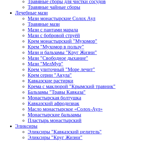
Травяные сборы для чистки сосудов
Травяные чайные сборы
Лечебные мази
Мази монастырские Солох Аул
Травяные мази
Мази с пантами марала
Мази с бобровой струёй
Крем монастырский "Мухомор"
Крем "Мухомор в пользу"
Мази и бальзамы "Круг Жизни"
Мази "Свободное дыхание"
Мази "МелМур"
Крем улиточный "Море лечит"
Крем серии "Акула"
Кавказские растирки
Крема с маклюрой "Крымский травник"
Бальзамы "Травы Кавказа"
Монастырская болтушка
Кавказский афродизиак
Масло монастырское «Солох-Аул»
Монастырские бальзамы
Пластырь монастырский
Эликсиры
Эликсиры "Кавказский целитель"
Эликсиры "Круг Жизни"