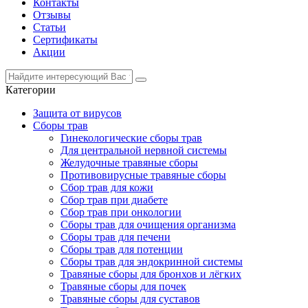
Контакты
Отзывы
Статьи
Сертификаты
Акции
Категории
Защита от вирусов
Сборы трав
Гинекологические сборы трав
Для центральной нервной системы
Желудочные травяные сборы
Противовирусные травяные сборы
Сбор трав для кожи
Сбор трав при диабете
Сбор трав при онкологии
Сборы трав для очищения организма
Сборы трав для печени
Сборы трав для потенции
Сборы трав для эндокринной системы
Травяные сборы для бронхов и лёгких
Травяные сборы для почек
Травяные сборы для суставов