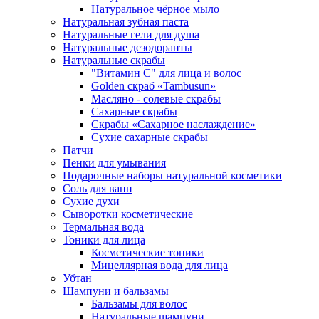
Натуральное чёрное мыло
Натуральная зубная паста
Натуральные гели для душа
Натуральные дезодоранты
Натуральные скрабы
"Витамин С" для лица и волос
Golden скраб «Tambusun»
Масляно - солевые скрабы
Сахарные скрабы
Скрабы «Сахарное наслаждение»
Сухие сахарные скрабы
Патчи
Пенки для умывания
Подарочные наборы натуральной косметики
Соль для ванн
Сухие духи
Сыворотки косметические
Термальная вода
Тоники для лица
Косметические тоники
Мицеллярная вода для лица
Убтан
Шампуни и бальзамы
Бальзамы для волос
Натуральные шампуни