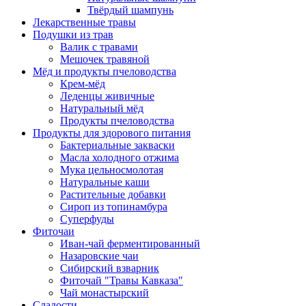
Твёрдый шампунь
Лекарственные травы
Подушки из трав
Валик с травами
Мешочек травяной
Мёд и продукты пчеловодства
Крем-мёд
Леденцы живичные
Натуральный мёд
Продукты пчеловодства
Продукты для здорового питания
Бактериальные закваски
Масла холодного отжима
Мука цельносмолотая
Натуральные каши
Растительные добавки
Сироп из топинамбура
Суперфуды
Фиточаи
Иван-чай ферментированный
Назаровские чаи
Сибирский взварник
Фиточай "Травы Кавказа"
Чай монастырский
Сладости