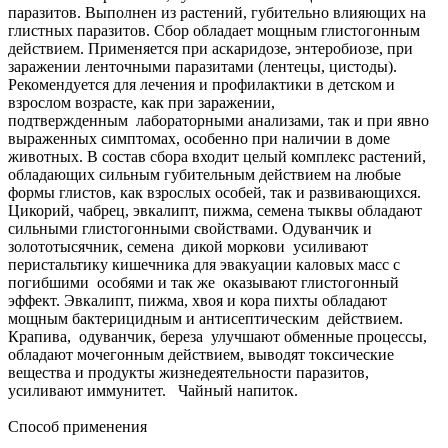
паразитов. Выполнен из растений, губительно влияющих на
глистных паразитов. Сбор обладает мощным глистогонным
действием. Применяется при аскаридозе, энтеробиозе, при
заражении ленточными паразитами (лентецы, цистоды).
Рекомендуется для лечения и профилактики в детском и
взрослом возрасте, как при заражении,
подтвержденным лабораторными анализами, так и при явно
выраженных симптомах, особенно при наличии в доме
животных. В состав сбора входит целый комплекс растений,
обладающих сильным губительным действием на любые
формы глистов, как взрослых особей, так и развивающихся.
Цикорий, чабрец, эвкалипт, пижма, семена тыквы обладают
сильными глистогонными свойствами. Одуванчик и
золототысячник, семена дикой моркови усиливают
перистальтику кишечника для эвакуации каловых масс с
погибшими особями и так же оказывают глистогонный
эффект. Эвкалипт, пижма, хвоя и кора пихты обладают
мощным бактерицидным и антисептическим действием.
Крапива, одуванчик, береза улучшают обменные процессы,
обладают мочегонным действием, выводят токсические
вещества и продукты жизнедеятельности паразитов,
усиливают иммунитет. Чайный напиток.
Способ применения