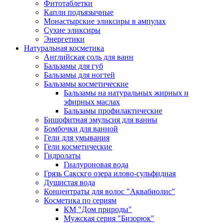
Фитотаблетки
Капли подъязычные
Монастырские эликсиры в ампулах
Сухие эликсиры
Энергетики
Натуральная косметика
Английская соль для ванн
Бальзамы для губ
Бальзамы для ногтей
Бальзамы косметические
Бальзамы на натуральных жирных и
эфирных маслах
Бальзамы профилактические
Бишофитная эмульсия для ванны
Бомбочки для ванной
Гели для умывания
Гели косметические
Гидролаты
Гиалуроновая вода
Грязь Сакскго озера илово-сульфидная
Душистая вода
Концентраты для волос "Аквабиолис"
Косметика по сериям
КМ "Дом природы"
Мужская серия "Бизорюк"