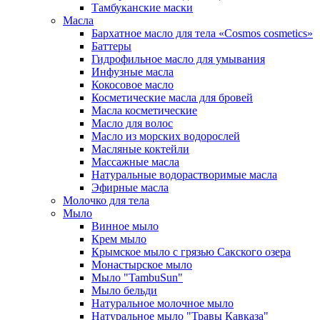
Тамбуканские маски
Масла
Бархатное масло для тела «Cosmos cosmetics»
Баттеры
Гидрофильное масло для умывания
Инфузные масла
Кокосовое масло
Косметические масла для бровей
Масла косметические
Масло для волос
Масло из морских водорослей
Масляные коктейли
Массажные масла
Натуральные водорастворимые масла
Эфирные масла
Молочко для тела
Мыло
Винное мыло
Крем мыло
Крымское мыло с грязью Сакского озера
Монастырское мыло
Мыло "TambuSun"
Мыло бельди
Натуральное молочное мыло
Натуральное мыло "Травы Кавказа"