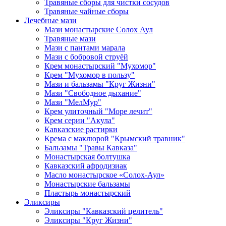
Травяные сборы для чистки сосудов
Травяные чайные сборы
Лечебные мази
Мази монастырские Солох Аул
Травяные мази
Мази с пантами марала
Мази с бобровой струёй
Крем монастырский "Мухомор"
Крем "Мухомор в пользу"
Мази и бальзамы "Круг Жизни"
Мази "Свободное дыхание"
Мази "МелМур"
Крем улиточный "Море лечит"
Крем серии "Акула"
Кавказские растирки
Крема с маклюрой "Крымский травник"
Бальзамы "Травы Кавказа"
Монастырская болтушка
Кавказский афродизиак
Масло монастырское «Солох-Аул»
Монастырские бальзамы
Пластырь монастырский
Эликсиры
Эликсиры "Кавказский целитель"
Эликсиры "Круг Жизни"