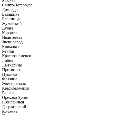
Москва
Санкт-Петербург
Домодедово
Балашиха
Бронницы
Жуковский
Дубна
Королев
Ивантеевка
Звенигород
Климовск
Реутов
Краснознаменск
Лобня
Лыткарино
Протвино
Пущино
Фрязино
Электросталь
Красноармейск
Рошаль
Орехово-Зуево
Юбилейный
Дзержинский
Коломна