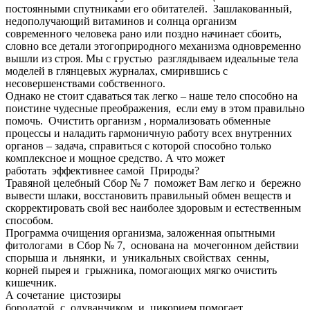
постоянными спутниками его обитателей. Зашлакованный,
недополучающий витаминов и солнца организм
современного человека рано или поздно начинает сбоить,
словно все детали этогоприродного механизма одновременно
вышли из строя. Мы с грустью разглядываем идеальные тела
моделей в глянцевых журналах, смирившись с
несовершенствами собственного.
Однако не стоит сдаваться так легко – наше тело способно на
поистине чудесные преображения, если ему в этом правильно
помочь. Очистить организм , нормализовать обменные
процессы и наладить гармоничную работу всех внутренних
органов – задача, справиться с которой способно только
комплексное и мощное средство. А что может
работать эффективнее самой Природы?
Травяной целебный Сбор № 7 поможет Вам легко и бережно
вывести шлаки, восстановить правильный обмен веществ и
скорректировать свой вес наиболее здоровым и естественным
способом.
Программа очищения организма, заложенная опытными
фитологами в Сбор № 7, основана на мочегонном действии
спорыша и льнянки, и уникальных свойствах сенны,
корней пырея и грыжника, помогающих мягко очистить
кишечник.
А сочетание цистозиры
бородатой с одуванчиком и цикорием помогает