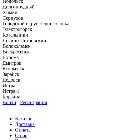
Подольск
Долгопрудный
Химки
Серпухов
Городской округ Черноголовка
Электрогорск
Котельники
Лосино-Петровский
Волоколамск
Воскресенск
Яхрома
Дмитров
Егорьевск
Зарайск
Дедовск
Истра
Истра-1
Корзина
Войти
Регистрация
Каталог
Доставка
Оплата
О нас