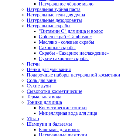
Натуральное чёрное мыло
Натуральная зубная паста
Натуральные гели для душа
Натуральные дезодоранты
Натуральные скрабы
"Витамин С" для лица и волос
Golden скраб «Tambusun»
Масляно - солевые скрабы
Сахарные скрабы
Скрабы «Сахарное наслаждение»
Сухие сахарные скрабы
Патчи
Пенки для умывания
Подарочные наборы натуральной косметики
Соль для ванн
Сухие духи
Сыворотки косметические
Термальная вода
Тоники для лица
Косметические тоники
Мицеллярная вода для лица
Убтан
Шампуни и бальзамы
Бальзамы для волос
Натуральные шампуни