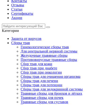
Контакты
Отзывы
Статьи
Сертификаты
Акции
Категории
Защита от вирусов
Сборы трав
Гинекологические сборы трав
Для центральной нервной системы
Желудочные травяные сборы
Противовирусные травяные сборы
Сбор трав для кожи
Сбор трав при диабете
Сбор трав при онкологии
Сборы трав для очищения организма
Сборы трав для печени
Сборы трав для потенции
Сборы трав для эндокринной системы
Травяные сборы для бронхов и лёгких
Травяные сборы для почек
Травяные сборы для суставов