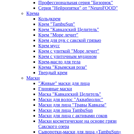
Профессиональная серия "Бизорюк"
Серия "Нейропятки" от "NeuroFOOD"
Крема
Кольдкрем
Крем "TambuSun"
Крем "Кавказский Целитель"
Крем "Море лечит"
Крем для рук с сакской грязью
Крем мусс
Крем с улиткой "Море лечит"
Крем с улиточным муцином
Крем-масло для тела
Крема "Крымская роза"
Твердый крем
Маски
"Живые" маски для лица
Глиняные маски
Маска "Кавказский Целитель"
Маски для волос "Аквабиолис"
Маски для лица "Травы Кавказа"
Маски для лица TambuSun
Маски для лица с активами соков
Маски косметические на основе грязи
Сакского озера
Сыворотки-маски для лица «TambuSun»