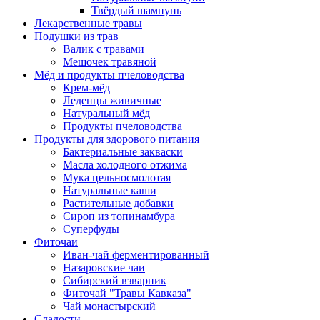
Твёрдый шампунь
Лекарственные травы
Подушки из трав
Валик с травами
Мешочек травяной
Мёд и продукты пчеловодства
Крем-мёд
Леденцы живичные
Натуральный мёд
Продукты пчеловодства
Продукты для здорового питания
Бактериальные закваски
Масла холодного отжима
Мука цельносмолотая
Натуральные каши
Растительные добавки
Сироп из топинамбура
Суперфуды
Фиточаи
Иван-чай ферментированный
Назаровские чаи
Сибирский взварник
Фиточай "Травы Кавказа"
Чай монастырский
Сладости