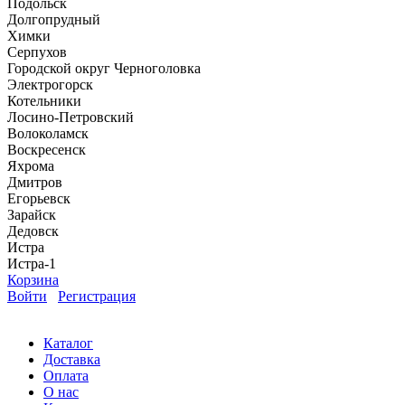
Подольск
Долгопрудный
Химки
Серпухов
Городской округ Черноголовка
Электрогорск
Котельники
Лосино-Петровский
Волоколамск
Воскресенск
Яхрома
Дмитров
Егорьевск
Зарайск
Дедовск
Истра
Истра-1
Корзина
Войти
Регистрация
Каталог
Доставка
Оплата
О нас