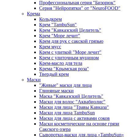
Профессиональная серия "Бизорюк"
Серия "Нейропятки" от "NeuroFOOD"
Крема
Кольдкрем
Крем "TambuSun"
Крем "Кавказский Целитель"
Крем "Море лечит"
Крем для рук с сакской грязью
Крем мусс
Крем с улиткой "Море лечит"
Крем с улиточным муцином
Крем-масло для тела
Крема "Крымская роза"
Твердый крем
Маски
"Живые" маски для лица
Глиняные маски
Маска "Кавказский Целитель"
Маски для волос "Аквабиолис"
Маски для лица "Травы Кавказа"
Маски для лица TambuSun
Маски для лица с активами соков
Маски косметические на основе грязи
Сакского озера
Сыворотки-маски для лица «TambuSun»