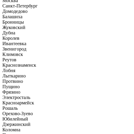
Москва
Санкт-Петербург
Домодедово
Балашиха
Бронницы
Жуковский
Дубна
Королев
Ивантеевка
Звенигород
Климовск
Реутов
Краснознаменск
Лобня
Лыткарино
Протвино
Пущино
Фрязино
Электросталь
Красноармейск
Рошаль
Орехово-Зуево
Юбилейный
Дзержинский
Коломна