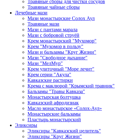
Травяные сборы для чистки сосудов
Травяные чайные сборы
Лечебные мази
Мази монастырские Солох Аул
Травяные мази
Мази с пантами марала
Мази с бобровой струёй
Крем монастырский "Мухомор"
Крем "Мухомор в пользу"
Мази и бальзамы "Круг Жизни"
Мази "Свободное дыхание"
Мази "МелМур"
Крем улиточный "Море лечит"
Крем серии "Акула"
Кавказские растирки
Крема с маклюрой "Крымский травник"
Бальзамы "Травы Кавказа"
Монастырская болтушка
Кавказский афродизиак
Масло монастырское «Солох-Аул»
Монастырские бальзамы
Пластырь монастырский
Эликсиры
Эликсиры "Кавказский целитель"
Эликсиры "Круг Жизни"