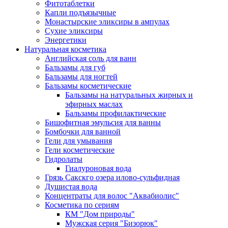
Фитотаблетки
Капли подъязычные
Монастырские эликсиры в ампулах
Сухие эликсиры
Энергетики
Натуральная косметика
Английская соль для ванн
Бальзамы для губ
Бальзамы для ногтей
Бальзамы косметические
Бальзамы на натуральных жирных и
эфирных маслах
Бальзамы профилактические
Бишофитная эмульсия для ванны
Бомбочки для ванной
Гели для умывания
Гели косметические
Гидролаты
Гиалуроновая вода
Грязь Сакскго озера илово-сульфидная
Душистая вода
Концентраты для волос "Аквабиолис"
Косметика по сериям
КМ "Дом природы"
Мужская серия "Бизорюк"