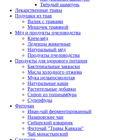
Твёрдый шампунь
Лекарственные травы
Подушки из трав
Валик с травами
Мешочек травяной
Мёд и продукты пчеловодства
Крем-мёд
Леденцы живичные
Натуральный мёд
Продукты пчеловодства
Продукты для здорового питания
Бактериальные закваски
Масла холодного отжима
Мука цельносмолотая
Натуральные каши
Растительные добавки
Сироп из топинамбура
Суперфуды
Фиточаи
Иван-чай ферментированный
Назаровские чаи
Сибирский взварник
Фиточай "Травы Кавказа"
Чай монастырский
Сладости