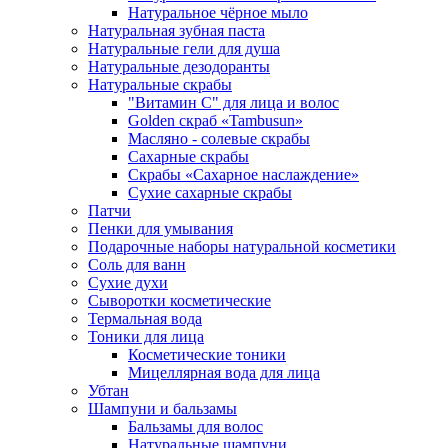
Натуральное чёрное мыло
Натуральная зубная паста
Натуральные гели для душа
Натуральные дезодоранты
Натуральные скрабы
"Витамин С" для лица и волос
Golden скраб «Tambusun»
Масляно - солевые скрабы
Сахарные скрабы
Скрабы «Сахарное наслаждение»
Сухие сахарные скрабы
Патчи
Пенки для умывания
Подарочные наборы натуральной косметики
Соль для ванн
Сухие духи
Сыворотки косметические
Термальная вода
Тоники для лица
Косметические тоники
Мицеллярная вода для лица
Убтан
Шампуни и бальзамы
Бальзамы для волос
Натуральные шампуни