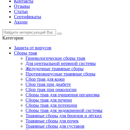
Контакты
Отзывы
Статьи
Сертификаты
Акции
Категории
Защита от вирусов
Сборы трав
Гинекологические сборы трав
Для центральной нервной системы
Желудочные травяные сборы
Противовирусные травяные сборы
Сбор трав для кожи
Сбор трав при диабете
Сбор трав при онкологии
Сборы трав для очищения организма
Сборы трав для печени
Сборы трав для потенции
Сборы трав для эндокринной системы
Травяные сборы для бронхов и лёгких
Травяные сборы для почек
Травяные сборы для суставов