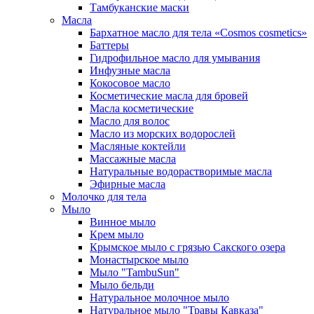
Тамбуканские маски
Масла
Бархатное масло для тела «Cosmos cosmetics»
Баттеры
Гидрофильное масло для умывания
Инфузные масла
Кокосовое масло
Косметические масла для бровей
Масла косметические
Масло для волос
Масло из морских водорослей
Масляные коктейли
Массажные масла
Натуральные водорастворимые масла
Эфирные масла
Молочко для тела
Мыло
Винное мыло
Крем мыло
Крымское мыло с грязью Сакского озера
Монастырское мыло
Мыло "TambuSun"
Мыло бельди
Натуральное молочное мыло
Натуральное мыло "Травы Кавказа"