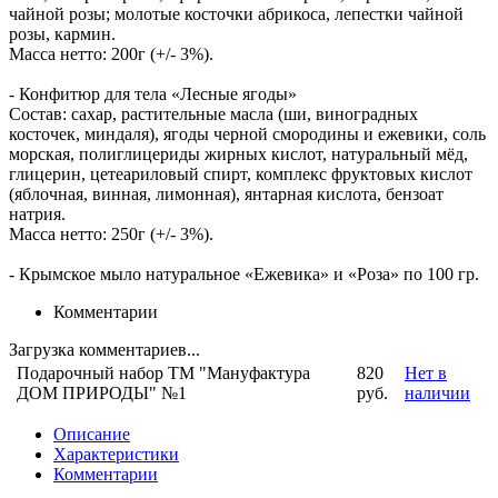
чайной розы; молотые косточки абрикоса, лепестки чайной
розы, кармин.
Масса нетто: 200г (+/- 3%).
- Конфитюр для тела «Лесные ягоды»
Состав: сахар, растительные масла (ши, виноградных
косточек, миндаля), ягоды черной смородины и ежевики, соль
морская, полиглицериды жирных кислот, натуральный мёд,
глицерин, цетеариловый спирт, комплекс фруктовых кислот
(яблочная, винная, лимонная), янтарная кислота, бензоат
натрия.
Масса нетто: 250г (+/- 3%).
- Крымское мыло натуральное «Ежевика» и «Роза» по 100 гр.
Комментарии
Загрузка комментариев...
Подарочный набор ТМ "Мануфактура
820
Нет в
ДОМ ПРИРОДЫ" №1
руб.
наличии
Описание
Характеристики
Комментарии