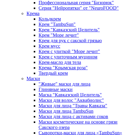
Профессиональная серия "Бизорюк"
Серия "Нейропятки" от "NeuroFOOD"
Крема
Кольдкрем
Крем "TambuSun"
Крем "Кавказский Целитель"
Крем "Море лечит"
Крем для рук с сакской грязью
Крем мусс
Крем с улиткой "Море лечит"
Крем с улиточным муцином
Крем-масло для тела
Крема "Крымская роза"
Твердый крем
Маски
"Живые" маски для лица
Глиняные маски
Маска "Кавказский Целитель"
Маски для волос "Аквабиолис"
Маски для лица "Травы Кавказа"
Маски для лица TambuSun
Маски для лица с активами соков
Маски косметические на основе грязи
Сакского озера
Сыворотки-маски для лица «TambuSun»