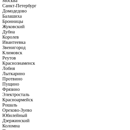
Москва
Санкт-Петербург
Домодедово
Балашиха
Бронницы
Жуковский
Дубна
Королев
Ивантеевка
Звенигород
Климовск
Реутов
Краснознаменск
Лобня
Лыткарино
Протвино
Пущино
Фрязино
Электросталь
Красноармейск
Рошаль
Орехово-Зуево
Юбилейный
Дзержинский
Коломна