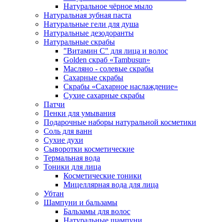
Натуральное чёрное мыло
Натуральная зубная паста
Натуральные гели для душа
Натуральные дезодоранты
Натуральные скрабы
"Витамин С" для лица и волос
Golden скраб «Tambusun»
Масляно - солевые скрабы
Сахарные скрабы
Скрабы «Сахарное наслаждение»
Сухие сахарные скрабы
Патчи
Пенки для умывания
Подарочные наборы натуральной косметики
Соль для ванн
Сухие духи
Сыворотки косметические
Термальная вода
Тоники для лица
Косметические тоники
Мицеллярная вода для лица
Убтан
Шампуни и бальзамы
Бальзамы для волос
Натуральные шампуни