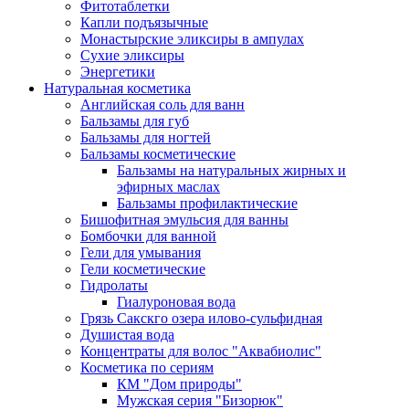
Фитотаблетки
Капли подъязычные
Монастырские эликсиры в ампулах
Сухие эликсиры
Энергетики
Натуральная косметика
Английская соль для ванн
Бальзамы для губ
Бальзамы для ногтей
Бальзамы косметические
Бальзамы на натуральных жирных и
эфирных маслах
Бальзамы профилактические
Бишофитная эмульсия для ванны
Бомбочки для ванной
Гели для умывания
Гели косметические
Гидролаты
Гиалуроновая вода
Грязь Сакскго озера илово-сульфидная
Душистая вода
Концентраты для волос "Аквабиолис"
Косметика по сериям
КМ "Дом природы"
Мужская серия "Бизорюк"