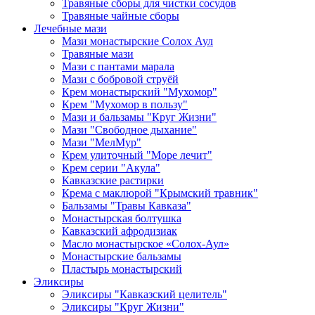
Травяные сборы для чистки сосудов
Травяные чайные сборы
Лечебные мази
Мази монастырские Солох Аул
Травяные мази
Мази с пантами марала
Мази с бобровой струёй
Крем монастырский "Мухомор"
Крем "Мухомор в пользу"
Мази и бальзамы "Круг Жизни"
Мази "Свободное дыхание"
Мази "МелМур"
Крем улиточный "Море лечит"
Крем серии "Акула"
Кавказские растирки
Крема с маклюрой "Крымский травник"
Бальзамы "Травы Кавказа"
Монастырская болтушка
Кавказский афродизиак
Масло монастырское «Солох-Аул»
Монастырские бальзамы
Пластырь монастырский
Эликсиры
Эликсиры "Кавказский целитель"
Эликсиры "Круг Жизни"