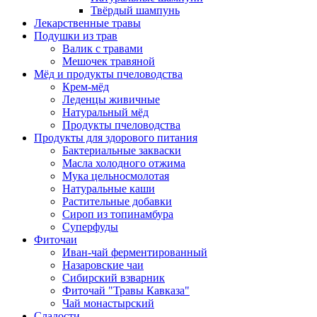
Твёрдый шампунь
Лекарственные травы
Подушки из трав
Валик с травами
Мешочек травяной
Мёд и продукты пчеловодства
Крем-мёд
Леденцы живичные
Натуральный мёд
Продукты пчеловодства
Продукты для здорового питания
Бактериальные закваски
Масла холодного отжима
Мука цельносмолотая
Натуральные каши
Растительные добавки
Сироп из топинамбура
Суперфуды
Фиточаи
Иван-чай ферментированный
Назаровские чаи
Сибирский взварник
Фиточай "Травы Кавказа"
Чай монастырский
Сладости