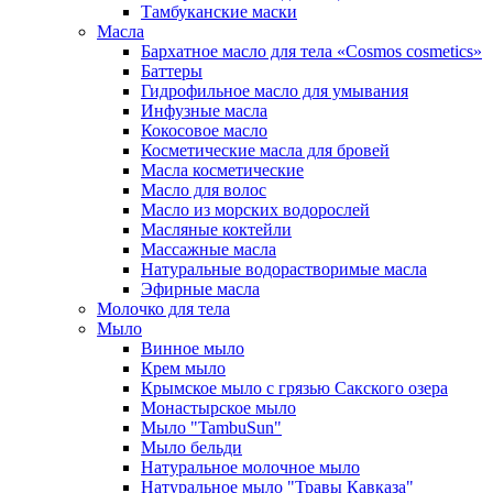
Тамбуканские маски
Масла
Бархатное масло для тела «Cosmos cosmetics»
Баттеры
Гидрофильное масло для умывания
Инфузные масла
Кокосовое масло
Косметические масла для бровей
Масла косметические
Масло для волос
Масло из морских водорослей
Масляные коктейли
Массажные масла
Натуральные водорастворимые масла
Эфирные масла
Молочко для тела
Мыло
Винное мыло
Крем мыло
Крымское мыло с грязью Сакского озера
Монастырское мыло
Мыло "TambuSun"
Мыло бельди
Натуральное молочное мыло
Натуральное мыло "Травы Кавказа"