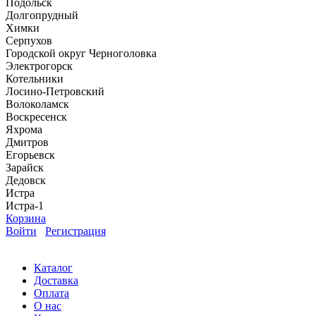
Подольск
Долгопрудный
Химки
Серпухов
Городской округ Черноголовка
Электрогорск
Котельники
Лосино-Петровский
Волоколамск
Воскресенск
Яхрома
Дмитров
Егорьевск
Зарайск
Дедовск
Истра
Истра-1
Корзина
Войти
Регистрация
Каталог
Доставка
Оплата
О нас