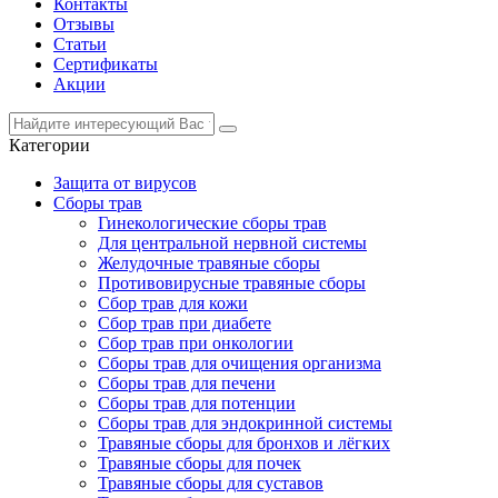
Контакты
Отзывы
Статьи
Сертификаты
Акции
Категории
Защита от вирусов
Сборы трав
Гинекологические сборы трав
Для центральной нервной системы
Желудочные травяные сборы
Противовирусные травяные сборы
Сбор трав для кожи
Сбор трав при диабете
Сбор трав при онкологии
Сборы трав для очищения организма
Сборы трав для печени
Сборы трав для потенции
Сборы трав для эндокринной системы
Травяные сборы для бронхов и лёгких
Травяные сборы для почек
Травяные сборы для суставов